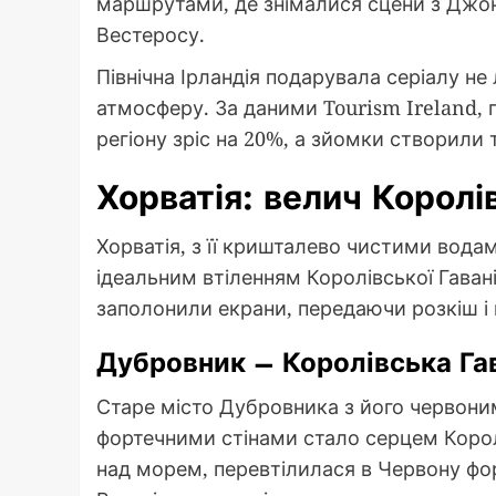
маршрутами, де знімалися сцени з Джон
Вестеросу.
Північна Ірландія подарувала серіалу не
атмосферу. За даними Tourism Ireland, 
регіону зріс на 20%, а зйомки створили 
Хорватія: велич Королів
Хорватія, з її кришталево чистими вода
ідеальним втіленням Королівської Гавані
заполонили екрани, передаючи розкіш і 
Дубровник – Королівська Га
Старе місто Дубровника з його червон
фортечними стінами стало серцем Королі
над морем, перевтілилася в Червону фо