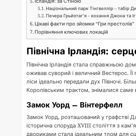
Ісландія: за Стіною
Національний парк Тінгвеллір – табір Д
Печера Грьйотаг’я – кохання Джона та Іг
Цікаві факти про зйомки “Гри престолів”
Порівняння ключових локацій
Північна Ірландія: сер
Північна Ірландія стала справжньою дом
оживав суворий і величний Вестерос. Її 
ліси ідеально передали дух Півночі. Біль
Королівським трактом, знімалися саме в
Замок Уорд – Вінтерфелл
Замок Уорд, розташований у графстві Да
історична споруда XVIII століття з кам
двориками стала ідеальним тлом для сце