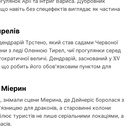
гулянок Арії та інтриг Вариса. Дубровник
 що навіть без спецефектів виглядає як частина
ирелів
дендрарій Трстено, який став садами Червоної
цени з леді Оленною Тирел, чиї прогулянки серед
тократичної величі. Дендрарій, заснований у XV
у, що робить його обов’язковим пунктом для
– Міерин
тя, знімали сцени Міерина, де Дейнеріс боролася з
’язницею для драконів, а старовинні колони
блює туристів не лише серіальними локаціями, а
асів.