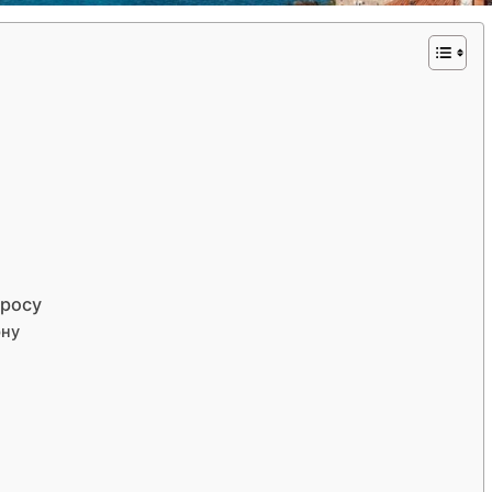
еросу
рну