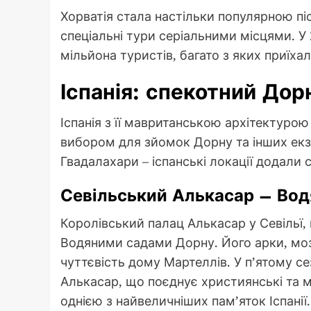
Хорватія стала настільки популярною піс
спеціальні тури серіальними місцями. У 
мільйона туристів, багато з яких приїхал
Іспанія: спекотний Дор
Іспанія з її мавританською архітектуро
вибором для зйомок Дорну та інших екзо
Гвадалахари – іспанські локації додали 
Севільський Алькасар – Вод
Королівський палац Алькасар у Севільї,
Водяними садами Дорну. Його арки, моза
чуттєвість дому Мартеллів. У п’ятому се
Алькасар, що поєднує християнські та м
однією з найвеличніших пам’яток Іспанії.