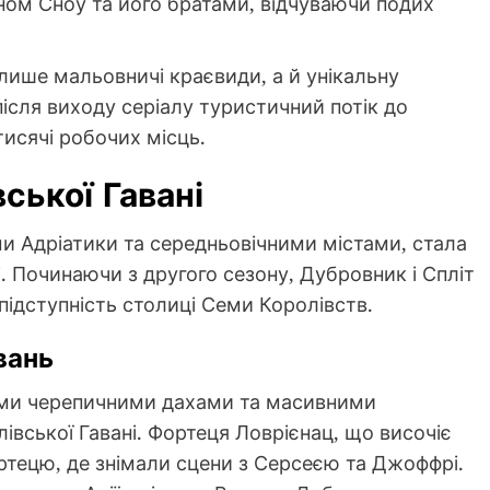
ом Сноу та його братами, відчуваючи подих
 лише мальовничі краєвиди, а й унікальну
після виходу серіалу туристичний потік до
тисячі робочих місць.
ської Гавані
ми Адріатики та середньовічними містами, стала
. Починаючи з другого сезону, Дубровник і Спліт
підступність столиці Семи Королівств.
вань
ими черепичними дахами та масивними
вської Гавані. Фортеця Ловрієнац, що височіє
ртецю, де знімали сцени з Серсеєю та Джоффрі.