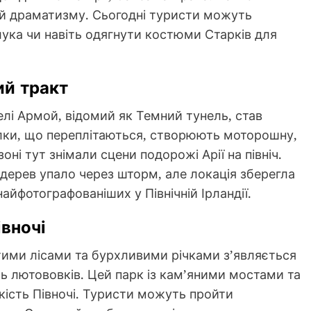
 й драматизму. Сьогодні туристи можуть
 лука чи навіть одягнути костюми Старків для
ий тракт
елі Армой, відомий як Темний тунель, став
гілки, що переплітаються, створюють моторошну,
ні тут знімали сцени подорожі Арії на північ.
х дерев упало через шторм, але локація зберегла
найфотографованіших у Північній Ірландії.
івночі
тими лісами та бурхливими річками з’являється
ь лютововків. Цей парк із кам’яними мостами та
кість Півночі. Туристи можуть пройти