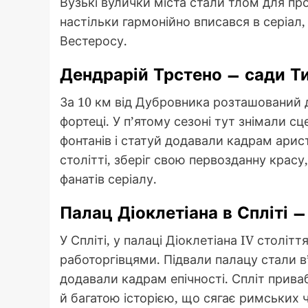
Вузькі вулички міста стали тлом для про
настільки гармонійно вписався в серіал,
Вестеросу.
Дендрарій Трстено – сади Т
За 10 км від Дубровника розташований 
фортеці. У п’ятому сезоні тут знімали с
фонтанів і статуй додавали кадрам арис
столітті, зберіг свою первозданну крас
фанатів серіалу.
Палац Діоклетіана в Спліті 
У Спліті, у палаці Діоклетіана IV століт
работоргівцями. Підвали палацу стали в
додавали кадрам епічності. Спліт прива
й багатою історією, що сягає римських ч