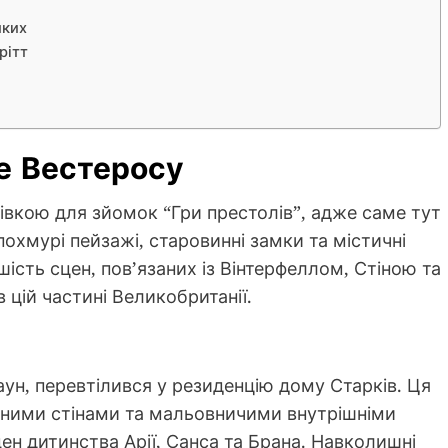
иких
рітт
це Вестеросу
івкою для зйомок “Гри престолів”, адже саме тут
похмурі пейзажі, старовинні замки та містичні
шість сцен, пов’язаних із Вінтерфеллом, Стіною та
 цій частині Великобританії.
ун, перевтілився у резиденцію дому Старків. Ця
’яними стінами та мальовничими внутрішніми
н дитинства Арії, Санса та Брана. Навколишні