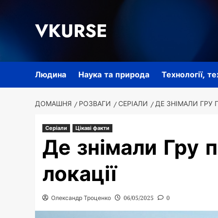
Перейти
до
VKURSE
вмісту
Людина
Наука та природа
Технології, т
ДОМАШНЯ
РОЗВАГИ
СЕРІАЛИ
ДЕ ЗНІМАЛИ ГРУ 
Серіали
Цікаві факти
Де знімали Гру п
локації
Олександр Троценко
06/05/2025
0