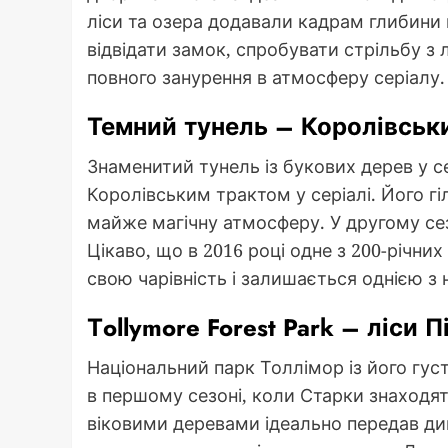
ліси та озера додавали кадрам глибини
відвідати замок, спробувати стрільбу з
повного занурення в атмосферу серіалу.
Темний тунель – Королівськ
Знаменитий тунель із букових дерев у с
Королівським трактом у серіалі. Його 
майже магічну атмосферу. У другому сезо
Цікаво, що в 2016 році одне з 200-річни
свою чарівність і залишається однією з 
Тollymore Forest Park – ліси П
Національний парк Толлімор із його гус
в першому сезоні, коли Старки знаходят
віковими деревами ідеально передав ди