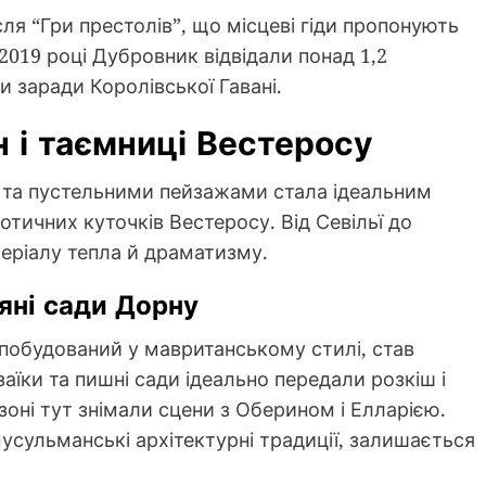
ля “Гри престолів”, що місцеві гіди пропонують
2019 році Дубровник відвідали понад 1,2
и заради Королівської Гавані.
н і таємниці Вестеросу
ю та пустельними пейзажами стала ідеальним
тичних куточків Вестеросу. Від Севільї до
серіалу тепла й драматизму.
яні сади Дорну
 побудований у мавританському стилі, став
їки та пишні сади ідеально передали розкіш і
зоні тут знімали сцени з Оберином і Елларією.
усульманські архітектурні традиції, залишається