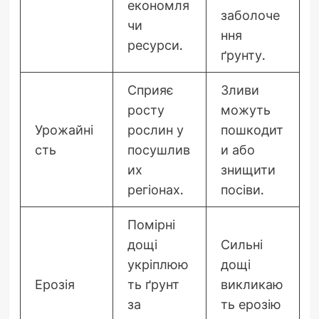
економля
заболоче
чи
ння
ресурси.
ґрунту.
Сприяє
Зливи
росту
можуть
Урожайні
рослин у
пошкодит
сть
посушлив
и або
их
знищити
регіонах.
посіви.
Помірні
дощі
Сильні
укріплюю
дощі
Ерозія
ть ґрунт
викликаю
за
ть ерозію