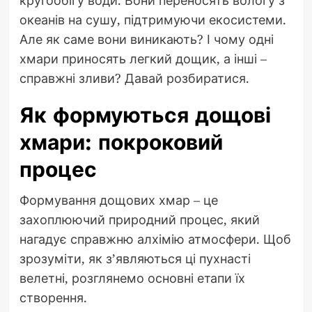
кругообігу води. Вони переносять вологу з
океанів на сушу, підтримуючи екосистеми.
Але як саме вони виникають? І чому одні
хмари приносять легкий дощик, а інші –
справжні зливи? Давай розбиратися.
Як формуються дощові
хмари: покроковий
процес
Формування дощових хмар – це
захоплюючий природний процес, який
нагадує справжню алхімію атмосфери. Щоб
зрозуміти, як з’являються ці пухнасті
велетні, розглянемо основні етапи їх
створення.