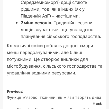
Середземномор’ї) дощі стають
рідшими, тоді як в інших (як у
Південній Азії) – частішими.
Зміна сезонів.
Традиційні сезони
дощів зсуваються, що ускладнює
планування сільського господарства.
Кліматичні зміни роблять дощові хмари
менш передбачуваними, але більш
потужними. Це створює виклики для
містобудування, сільського господарства та
управління водними ресурсами.
Post
Previous:
Функції м’язової тканини: як м’язи творять дива
navigation
Next: