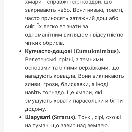
хмари – справжні сірі ковдри, що
закривають небо. Вони низькі, товсті,
часто приносять затяжний дощ або
сніг. Їх легко впізнати за
одноманітним виглядом і відсутністю
чітких обрисів.
Купчасто-дощові (Cumulonimbus).
Велетенські, грізні, з темними
основами та білими верхівками, що
нагадують ковадла. Вони викликають
зливи, грози, блискавки, а іноді
навіть торнадо. Це хмари, які
змушують ховати парасольки й бігти
додому.
Шаруваті (Stratus).
Тонкі, сірі, схожі
на туман, що завис над землею.