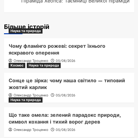
Піраміда Хеопса: Таємниці Великої піраміди
Більше історій
Наука та природа
Чому фламінго рожеві: секрет їхнього
яскравого оперення
Олександр Троценко
05/08/2026
Космос
Наука та природа
Сонце це зірка: чому наша світило — типовий
жовтий карлик
Олександр Троценко
05/08/2026
Наука та природа
Що таке омела: зелений парадокс природи,
символ кохання і тихий ворог дерев
Олександр Троценко
05/08/2026