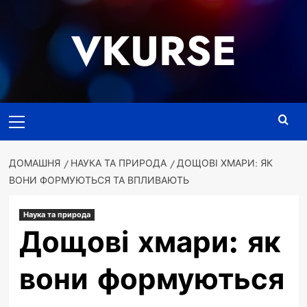
Перейти
до
VKURSE
вмісту
Основне
меню
ДОМАШНЯ
НАУКА ТА ПРИРОДА
ДОЩОВІ ХМАРИ: ЯК
ВОНИ ФОРМУЮТЬСЯ ТА ВПЛИВАЮТЬ
Наука та природа
Дощові хмари: як
вони формуються