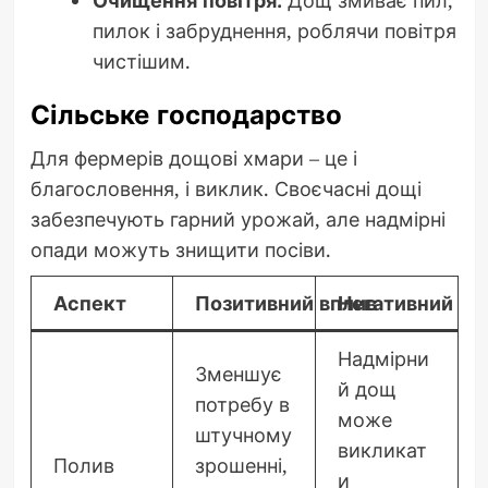
Очищення повітря.
Дощ змиває пил,
пилок і забруднення, роблячи повітря
чистішим.
Сільське господарство
Для фермерів дощові хмари – це і
благословення, і виклик. Своєчасні дощі
забезпечують гарний урожай, але надмірні
опади можуть знищити посіви.
Аспект
Позитивний вплив
Негативний вп
Надмірни
Зменшує
й дощ
потребу в
може
штучному
викликат
Полив
зрошенні,
и