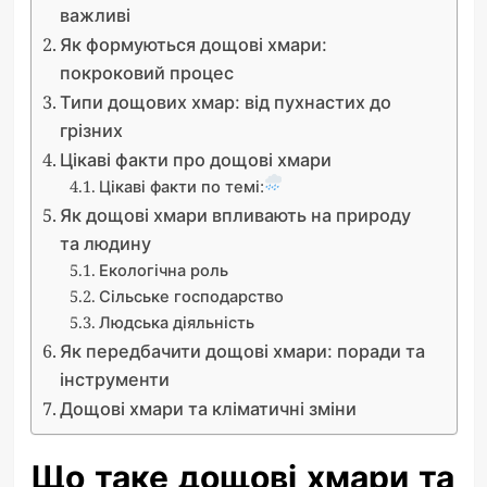
важливі
Як формуються дощові хмари:
покроковий процес
Типи дощових хмар: від пухнастих до
грізних
Цікаві факти про дощові хмари
Цікаві факти по темі:
Як дощові хмари впливають на природу
та людину
Екологічна роль
Сільське господарство
Людська діяльність
Як передбачити дощові хмари: поради та
інструменти
Дощові хмари та кліматичні зміни
Що таке дощові хмари та