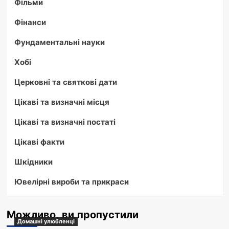
Фільми
Фінанси
Фундаментальні науки
Хобі
Церковні та святкові дати
Цікаві та визначні місця
Цікаві та визначні постаті
Цікаві факти
Шкідники
Ювелірні вироби та прикраси
Можливо, ви пропустили
Домашні улюбленці