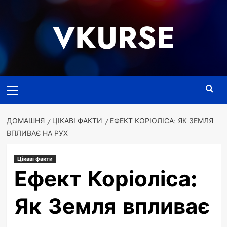
Перейти
до
VKURSE
вмісту
Основне
меню
ДОМАШНЯ
ЦІКАВІ ФАКТИ
ЕФЕКТ КОРІОЛІСА: ЯК ЗЕМЛЯ
ВПЛИВАЄ НА РУХ
Цікаві факти
Ефект Коріоліса:
Як Земля впливає