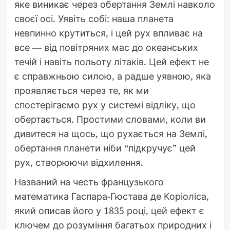
яке виникає через обертання Землі навколо
своєї осі. Уявіть собі: наша планета
невпинно крутиться, і цей рух впливає на
все — від повітряних мас до океанських
течій і навіть польоту літаків. Цей ефект не
є справжньою силою, а радше уявною, яка
проявляється через те, як ми
спостерігаємо рух у системі відліку, що
обертається. Простими словами, коли ви
дивитеся на щось, що рухається на Землі,
обертання планети ніби “підкручує” цей
рух, створюючи відхилення.
Названий на честь французького
математика Гаспара-Гюстава де Коріоліса,
який описав його у 1835 році, цей ефект є
ключем до розуміння багатьох природних і