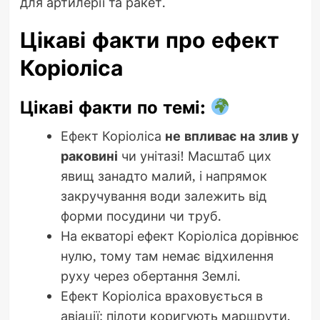
для артилерії та ракет.
Цікаві факти про ефект
Коріоліса
Цікаві факти по темі:
Ефект Коріоліса
не впливає на злив у
раковині
чи унітазі! Масштаб цих
явищ занадто малий, і напрямок
закручування води залежить від
форми посудини чи труб.
На екваторі ефект Коріоліса дорівнює
нулю, тому там немає відхилення
руху через обертання Землі.
Ефект Коріоліса враховується в
авіації: пілоти коригують маршрути,