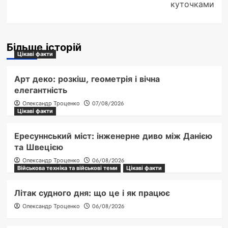
куточками
Більше історій
Цікаві факти
Арт деко: розкіш, геометрія і вічна
елегантність
Олександр Троценко
07/08/2026
Цікаві факти
Ересуннський міст: інженерне диво між Данією
та Швецією
Олександр Троценко
06/08/2026
Військова техніка та військові теми
Цікаві факти
Літак судного дня: що це і як працює
Олександр Троценко
06/08/2026