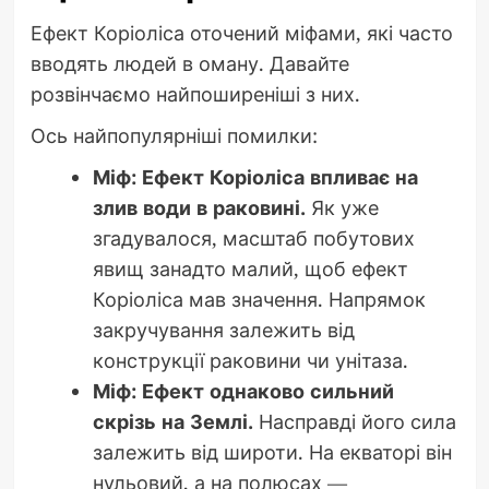
Ефект Коріоліса оточений міфами, які часто
вводять людей в оману. Давайте
розвінчаємо найпоширеніші з них.
Ось найпопулярніші помилки:
Міф: Ефект Коріоліса впливає на
злив води в раковині.
Як уже
згадувалося, масштаб побутових
явищ занадто малий, щоб ефект
Коріоліса мав значення. Напрямок
закручування залежить від
конструкції раковини чи унітаза.
Міф: Ефект однаково сильний
скрізь на Землі.
Насправді його сила
залежить від широти. На екваторі він
нульовий, а на полюсах —