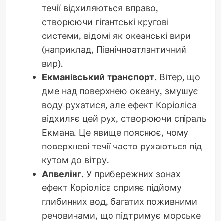
течії відхиляються вправо,
створюючи гігантські кругові
системи, відомі як океанські вири
(наприклад, Північноатлантичний
вир).
Екманівський транспорт.
Вітер, що
дме над поверхнею океану, змушує
воду рухатися, але ефект Коріоліса
відхиляє цей рух, створюючи спіраль
Екмана. Це явище пояснює, чому
поверхневі течії часто рухаються під
кутом до вітру.
Апвелінг.
У прибережних зонах
ефект Коріоліса сприяє підйому
глибинних вод, багатих поживними
речовинами, що підтримує морське