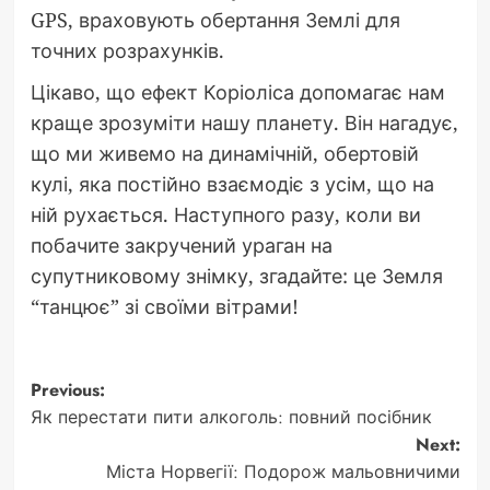
GPS, враховують обертання Землі для
точних розрахунків.
Цікаво, що ефект Коріоліса допомагає нам
краще зрозуміти нашу планету. Він нагадує,
що ми живемо на динамічній, обертовій
кулі, яка постійно взаємодіє з усім, що на
ній рухається. Наступного разу, коли ви
побачите закручений ураган на
супутниковому знімку, згадайте: це Земля
“танцює” зі своїми вітрами!
Post
Previous:
Як перестати пити алкоголь: повний посібник
navigation
Next:
Міста Норвегії: Подорож мальовничими