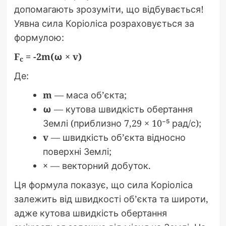
допомагають зрозуміти, що відбувається!
Уявна сила Коріоліса розраховується за
формулою:
F
= -2m(ω × v)
c
Де:
m
— маса об’єкта;
ω
— кутова швидкість обертання
Землі (приблизно 7,29 × 10⁻⁵ рад/с);
v
— швидкість об’єкта відносно
поверхні Землі;
×
— векторний добуток.
Ця формула показує, що сила Коріоліса
залежить від швидкості об’єкта та широти,
адже кутова швидкість обертання