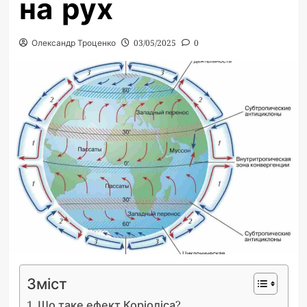
на рух
Олександр Троценко
03/05/2025
0
Зміст
Що таке ефект Коріоліса?