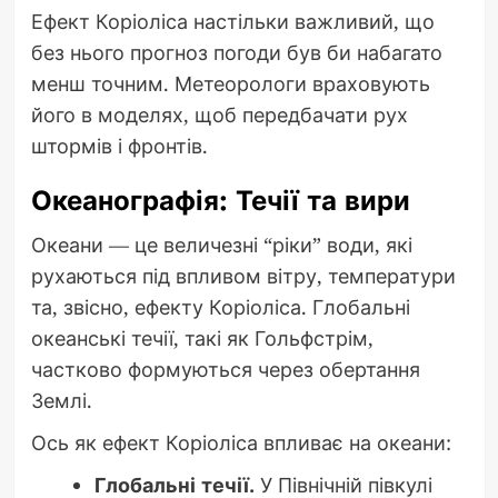
Ефект Коріоліса настільки важливий, що
без нього прогноз погоди був би набагато
менш точним. Метеорологи враховують
його в моделях, щоб передбачати рух
штормів і фронтів.
Океанографія: Течії та вири
Океани — це величезні “ріки” води, які
рухаються під впливом вітру, температури
та, звісно, ефекту Коріоліса. Глобальні
океанські течії, такі як Гольфстрім,
частково формуються через обертання
Землі.
Ось як ефект Коріоліса впливає на океани:
Глобальні течії.
У Північній півкулі