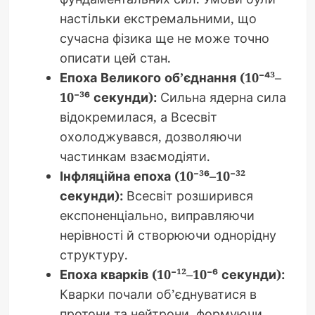
настільки екстремальними, що
сучасна фізика ще не може точно
описати цей стан.
Епоха Великого об’єднання (10⁻⁴³–
10⁻³⁶ секунди):
Сильна ядерна сила
відокремилася, а Всесвіт
охолоджувався, дозволяючи
частинкам взаємодіяти.
Інфляційна епоха (10⁻³⁶–10⁻³²
секунди):
Всесвіт розширився
експоненціально, виправляючи
нерівності й створюючи однорідну
структуру.
Епоха кварків (10⁻¹²–10⁻⁶ секунди):
Кварки почали об’єднуватися в
протони та нейтрони, формуючи