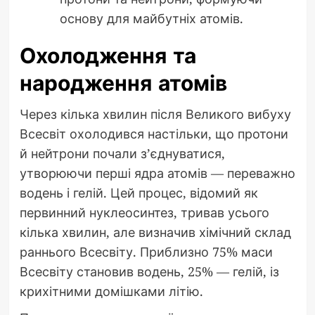
основу для майбутніх атомів.
Охолодження та
народження атомів
Через кілька хвилин після Великого вибуху
Всесвіт охолодився настільки, що протони
й нейтрони почали з’єднуватися,
утворюючи перші ядра атомів — переважно
водень і гелій. Цей процес, відомий як
первинний нуклеосинтез, тривав усього
кілька хвилин, але визначив хімічний склад
раннього Всесвіту. Приблизно 75% маси
Всесвіту становив водень, 25% — гелій, із
крихітними домішками літію.