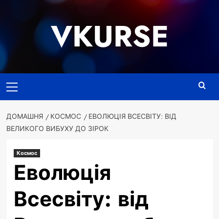
Перейти
до
VKURSE
вмісту
Основне
меню
ДОМАШНЯ
КОСМОС
ЕВОЛЮЦІЯ ВСЕСВІТУ: ВІД
ВЕЛИКОГО ВИБУХУ ДО ЗІРОК
Космос
Еволюція
Всесвіту: від