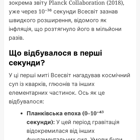
зокрема звіту Planck Collaboration (2018),
уже через 10⁻³⁶ секунди Всесвіт зазнав
швидкого розширення, відомого як
інфляція, що розтягнуло його в мільйони
разів.
Що відбувалося в перші
секунди?
У ці перші миті Всесвіт нагадував космічний
суп із кварків, глюонів та інших
елементарних частинок. Ось як це
відбувалося:
Планківська епоха (0–10⁻⁴³
секунди):
У цей період гравітація
відокремилася від інших
фундаментальних сил. Умови були