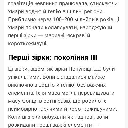
гравітація невпинно працювала, стискаючи
хмари водню й гелію в щільні регіони.
Приблизно через 100–200 мільйонів років ці
хмари почали колапсувати, народжуючи
перші зірки — масивні, яскраві й
короткоживучі.
Перші зірки: покоління III
Ці зірки, відомі як зірки Популяції III, були
унікальними. Вони складалися майже
виключно з водню й гелію, без важчих
елементів. Їхня маса могла перевищувати
масу Сонця в сотні разів, що робило їх
неймовірно гарячими й короткоживучими.
Коли ці зірки вибухали як наднові, вони
розкидали перші важкі елементи —