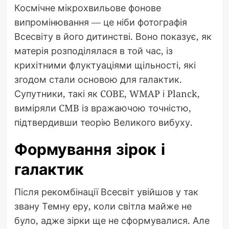
Космічне мікрохвильове фонове
випромінювання — це ніби фотографія
Всесвіту в його дитинстві. Воно показує, як
матерія розподілялася в той час, із
крихітними флуктуаціями щільності, які
згодом стали основою для галактик.
Супутники, такі як COBE, WMAP і Planck,
виміряли CMB із вражаючою точністю,
підтвердивши теорію Великого вибуху.
Формування зірок і
галактик
Після рекомбінації Всесвіт увійшов у так
звану Темну еру, коли світла майже не
було, адже зірки ще не сформувалися. Але