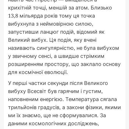
крихітній точці, меншій за атом. Близько
13,8 мільярда років тому ця точка
вибухнула з неймовірною силою,
запустивши ланцюг подій, відомий як
Великий вибух. Ця подія, яку вчені
називають сингулярністю, не була вибухом
у звичному сенсі, а швидше стрімким
розширенням простору, що заклало основу
для космічної еволюції.
У перші частки секунди після Великого
вибуху Всесвіт був гарячим і густим,
наповненим енергією. Температура сягала
трильйонів градусів, а закони фізики, якими
ми їх знаємо, ще не сформувалися. За
даними космологічних досліджень,