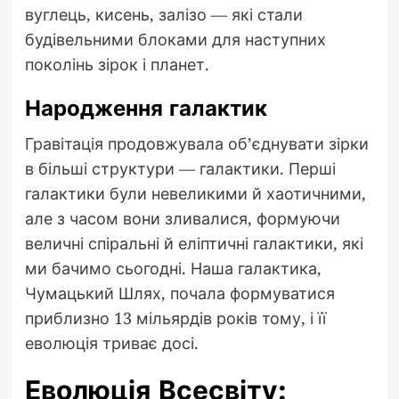
вуглець, кисень, залізо — які стали
будівельними блоками для наступних
поколінь зірок і планет.
Народження галактик
Гравітація продовжувала об’єднувати зірки
в більші структури — галактики. Перші
галактики були невеликими й хаотичними,
але з часом вони зливалися, формуючи
величні спіральні й еліптичні галактики, які
ми бачимо сьогодні. Наша галактика,
Чумацький Шлях, почала формуватися
приблизно 13 мільярдів років тому, і її
еволюція триває досі.
Еволюція Всесвіту: