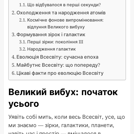
Що відбувалося в перші секунди?
Охолодження та народження атомів
Космічне фонове випромінювання:
відлуння Великого вибуху
Формування зірок і галактик
Перші зірки: покоління III
Народження галактик
Еволюція Всесвіту: сучасна епоха
Майбутнє Всесвіту: що попереду?
Цікаві факти про еволюцію Всесвіту
Великий вибух: початок
усього
Уявіть собі мить, коли весь Всесвіт, усе, що
ми знаємо — зірки, галактики, планети,
навіть час і простір — вміщалося в