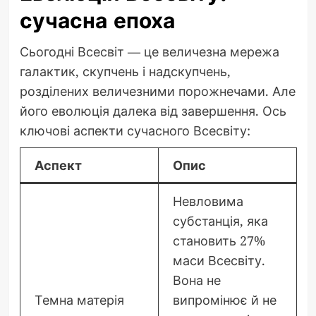
сучасна епоха
Сьогодні Всесвіт — це величезна мережа
галактик, скупчень і надскупчень,
розділених величезними порожнечами. Але
його еволюція далека від завершення. Ось
ключові аспекти сучасного Всесвіту:
Аспект
Опис
Невловима
субстанція, яка
становить 27%
маси Всесвіту.
Вона не
Темна матерія
випромінює й не