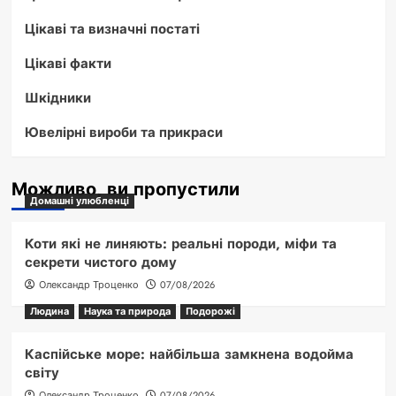
Цікаві та визначні постаті
Цікаві факти
Шкідники
Ювелірні вироби та прикраси
Можливо, ви пропустили
Домашні улюбленці
Коти які не линяють: реальні породи, міфи та
секрети чистого дому
Олександр Троценко
07/08/2026
Людина
Наука та природа
Подорожі
Каспійське море: найбільша замкнена водойма
світу
Олександр Троценко
07/08/2026