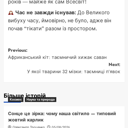
років — майже як сам Всесвіт!
Час не завжди існував:
До Великого
вибуху часу, ймовірно, не було, адже він
почав “тікати” разом із простором.
Post
Previous:
Африканський кіт: таємничий хижак саван
navigation
Next:
У якої тварини 32 мізки: таємниці п’явок
Більше історій
Космос
Наука та природа
Сонце це зірка: чому наша світило — типовий
жовтий карлик
Олександр Троценко
05/08/2026