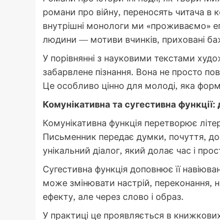
романи про війну, переносять читача в ко
внутрішні монологи ми «проживаємо» епо
людини — мотиви вчинків, приховані ба
У порівнянні з науковими текстами худо
забарвлене пізнання. Вона не просто пов
Це особливо цінно для молоді, яка форм
Комунікативна та сугестивна функції: 
Комунікативна функція перетворює літер
Письменник передає думки, почуття, дос
унікальний діалог, який долає час і прос
Сугестивна функція доповнює її навіюва
може змінювати настрій, переконання, н
ефекту, але через слово і образ.
У практиці це проявляється в книжкови