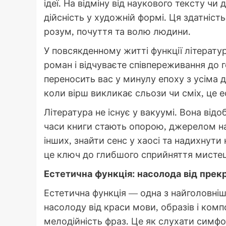
ідеї. На відміну від наукового тексту ч
дійсність у художній формі. Ця здатніст
розум, почуття та волю людини.
У повсякденному житті функції літерату
роман і відчуваєте співпереживання до 
переносить вас у минулу епоху з усіма 
коли вірш викликає сльози чи сміх, це 
Література не існує у вакуумі. Вона відо
часи книги стають опорою, джерелом над
інших, знайти сенс у хаосі та надихнути
це ключ до глибшого сприйняття мистец
Естетична функція: насолода від прек
Естетична функція — одна з найголовніш
насолоду від краси мови, образів і комп
мелодійність фраз. Це як слухати симф