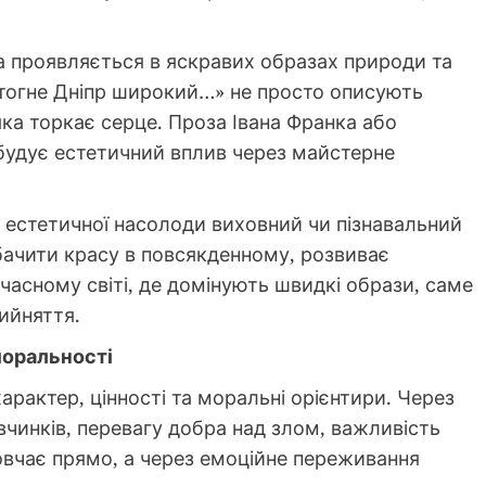
а проявляється в яскравих образах природи та
тогне Дніпр широкий…» не просто описують
а торкає серце. Проза Івана Франка або
 будує естетичний вплив через майстерне
ез естетичної насолоди виховний чи пізнавальний
бачити красу в повсякденному, розвиває
сучасному світі, де домінують швидкі образи, саме
ийняття.
моральності
рактер, цінності та моральні орієнтири. Через
 вчинків, перевагу добра над злом, важливість
повчає прямо, а через емоційне переживання