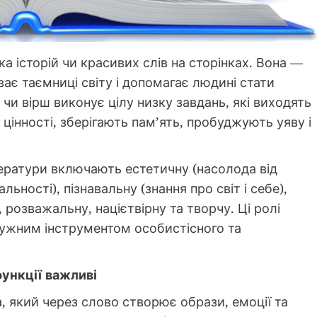
а історій чи красивих слів на сторінках. Вона —
ає таємниці світу і допомагає людині стати
чи вірш виконує цілу низку завдань, які виходять
цінності, зберігають пам’ять, пробуджують уяву і
ітератури включають естетичну (насолода від
ності), пізнавальну (знання про світ і себе),
 розважальну, націєтвірну та творчу. Ці ролі
тужним інструментом особистісного та
функції важливі
 який через слово створює образи, емоції та