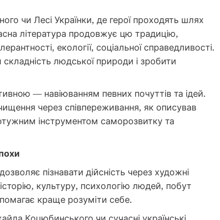
го чи Лесі Українки, де герої проходять шлях
часна література продовжує цю традицію,
ерантності, екології, соціальної справедливості.
 складність людської природи і зробити
стивною — навіюванням певних почуттів та ідей.
чищення через співпереживання, як описував
 потужним інструментом саморозвитку та
епохи
 дозволяє пізнавати дійсність через художні
історію, культуру, психологію людей, побут
допомагає краще розуміти себе.
хайла Коцюбинського чи сучасні українські