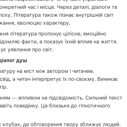
нкретний час і місце. Через деталі, діалоги та
ху. Література також пізнає внутрішній світ
жання, еволюцію характеру.
жня література пропонує цілісне, емоційно
ідомляє факти, а показує їхній вплив на життя.
ує уявлення про світ.
діалог душ
атуру на міст між автором і читачем.
від, а читач інтерпретує їх по-своєму. Виникає
тір.
нням — впливом на підсвідомість. Сильний текст
авіть поведінку. Це близьке до гіпнотичного
х клубах, де обговорення твору зближує людей.