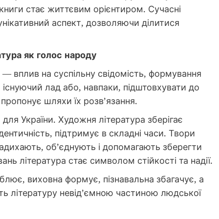
 книги стає життєвим орієнтиром. Сучасні
нікативний аспект, дозволяючи ділитися
ратура як голос народу
у — вплив на суспільну свідомість, формування
 існуючий лад або, навпаки, підштовхувати до
 пропонує шляхи їх розв’язання.
 для України. Художня література зберігає
дентичність, підтримує в складні часи. Твори
надихають, об’єднують і допомагають зберегти
нь література стає символом стійкості та надії.
аблює, виховна формує, пізнавальна збагачує, а
ять літературу невід’ємною частиною людської