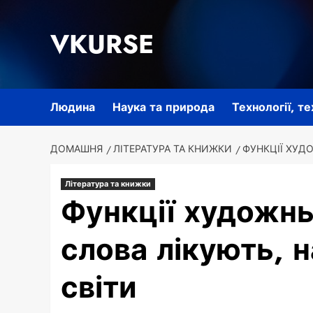
Перейти
до
VKURSE
вмісту
Людина
Наука та природа
Технології, т
ДОМАШНЯ
ЛІТЕРАТУРА ТА КНИЖКИ
ФУНКЦІЇ ХУДО
Література та книжки
Функції художнь
слова лікують, 
світи