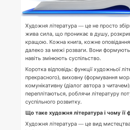
Художня література — це не просто збірк
жива сила, що проникає в душу, розкрив
кращою. Кожна книга, кожне оповідання 
далеко за межі розваги. Вони формують 
навіть змінюють суспільство.
Коротка відповідь: функції художньої л
прекрасного), виховну (формування мораль
комунікативну (діалог автора з читачем),
переплітаються, роблячи літературу по
суспільного розвитку.
Що таке художня література і чому її 
Художня література — це вид мистецтва,