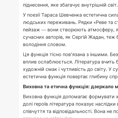
піднесення, яке збагачує внутрішній світ.
У поезії Тараса Шевченка естетична сил
людських переживань. Рядки «Реве та с
пейзаж — вони створюють атмосферу, як
сучасних авторів, як Сергій Жадан, теж
володіння словом.
Ця функція тісно пов’язана з іншими. Б
вплив ослаблюється. Література вчить 
художній смак і чутливість до світу. У 
естетична функція повертає глибину спр
Виховна та етична функція: дзеркало 
Виховна функція допомагає формувати ха
долі героїв література показує наслідки
співчуття та відповідальності. Вона не 