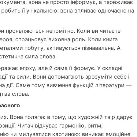
и документа, вона не просто інформує, а переживає
ь робить її унікальною: вона впливає одночасно на
ри проявляються непомітно. Коли ви читаєте
героя, спрацьовує виховна роль. Коли книга
деталями побуту, активується пізнавальна. А
естетична сила слова.
бражає епоху, але й сама її формує. У складні
ії та сили. Вони допомагають зрозуміти себе і
 на дії. Саме тому вивчення функцій літератури —
тва слова.
расного
их. Вона полягає в тому, що художній твір дарує
озиції. Читач відчуває гармонію, ритм,
онію чи милуватися картиною: виникає емоційне