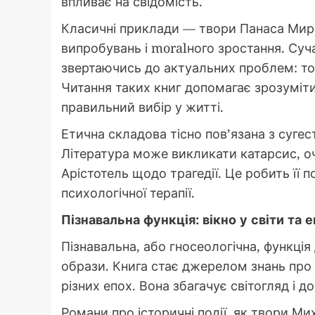
впливає на свідомість.
Класичні приклади — твори Панаса Мирно
випробувань і moralного зростання. Су
звертаючись до актуальних проблем: тол
Читання таких книг допомагає зрозуміти
правильний вибір у житті.
Етична складова тісно пов’язана з суге
Література може викликати катарсис, о
Арістотель щодо трагедії. Це робить її
психологічної терапії.
Пізнавальна функція: вікно у світи та 
Пізнавальна, або гносеологічна, функція
образи. Книга стає джерелом знань про 
різних епох. Вона збагачує світогляд і 
Романи про історичні події, як твори Ми