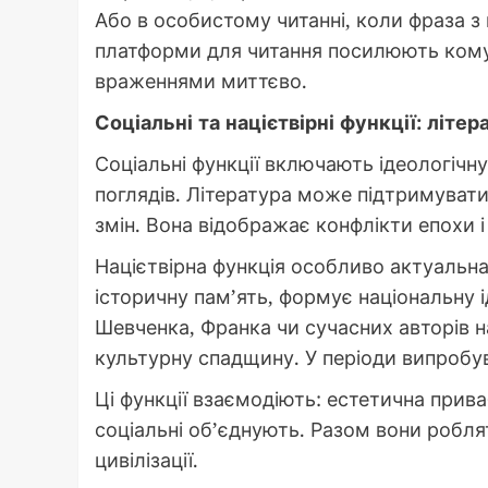
Або в особистому читанні, коли фраза з
платформи для читання посилюють кому
враженнями миттєво.
Соціальні та націєтвірні функції: літе
Соціальні функції включають ідеологічн
поглядів. Література може підтримувати
змін. Вона відображає конфлікти епохи і
Націєтвірна функція особливо актуальна
історичну пам’ять, формує національну і
Шевченка, Франка чи сучасних авторів 
культурну спадщину. У періоди випробува
Ці функції взаємодіють: естетична прив
соціальні об’єднують. Разом вони робл
цивілізації.