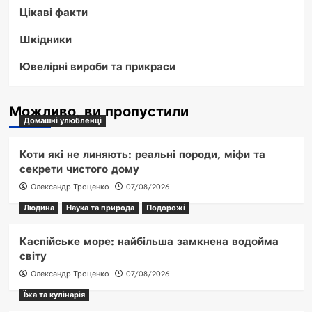
Цікаві факти
Шкідники
Ювелірні вироби та прикраси
Можливо, ви пропустили
Домашні улюбленці
Коти які не линяють: реальні породи, міфи та
секрети чистого дому
Олександр Троценко
07/08/2026
Людина
Наука та природа
Подорожі
Каспійське море: найбільша замкнена водойма
світу
Олександр Троценко
07/08/2026
Їжа та кулінарія