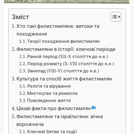
Зміст
Хто такі филистимляне: витоки та
походження
Теорії походження филистимлян
Филистимляни в історії: ключові періоди
Ранній період (XII–X століття до н.е.)
Період розквіту (X–VIII століття до н.е.)
Занепад (VIII–VI століття до н.е.)
Культура та спосіб життя филистимлян
Релігія та вірування
Мистецтво та ремесла
Повсякденне життя
Цікаві факти про филистимлян
Филистимляни та ізраїльтяни: вічна
ворожнеча
Ключові битви та події