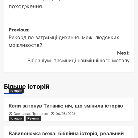
походження.
Post
Previous:
Рекорд по затримці дихання: межі людських
navigation
можливостей
Next:
Вібраніум: таємниці найміцнішого металу
Більше історій
Історія
Коли затонув Титанік: ніч, що змінила історію
Олександр Троценко
06/08/2026
Історія
Релігія
Вавилонська вежа: біблійна історія, реальний