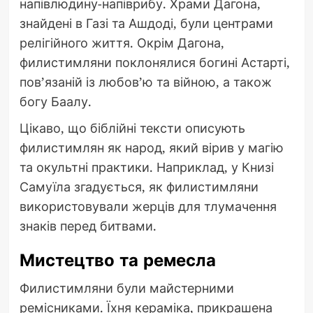
напівлюдину-напіврибу. Храми Дагона,
знайдені в Газі та Ашдоді, були центрами
релігійного життя. Окрім Дагона,
филистимляни поклонялися богині Астарті,
пов’язаній із любов’ю та війною, а також
богу Баалу.
Цікаво, що біблійні тексти описують
филистимлян як народ, який вірив у магію
та окультні практики. Наприклад, у Книзі
Самуїла згадується, як филистимляни
використовували жерців для тлумачення
знаків перед битвами.
Мистецтво та ремесла
Филистимляни були майстерними
ремісниками. Їхня кераміка, прикрашена