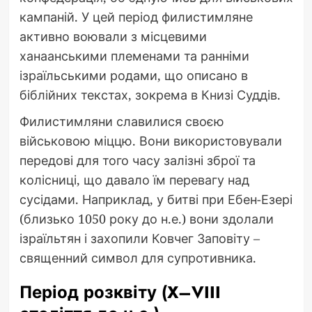
кампаній. У цей період филистимляне
активно воювали з місцевими
ханаанськими племенами та ранніми
ізраїльськими родами, що описано в
біблійних текстах, зокрема в Книзі Суддів.
Филистимляни славилися своєю
військовою міццю. Вони використовували
передові для того часу залізні зброї та
колісниці, що давало їм перевагу над
сусідами. Наприклад, у битві при Ебен-Езері
(близько 1050 року до н.е.) вони здолали
ізраїльтян і захопили Ковчег Заповіту –
священний символ для супротивника.
Період розквіту (X–VIII