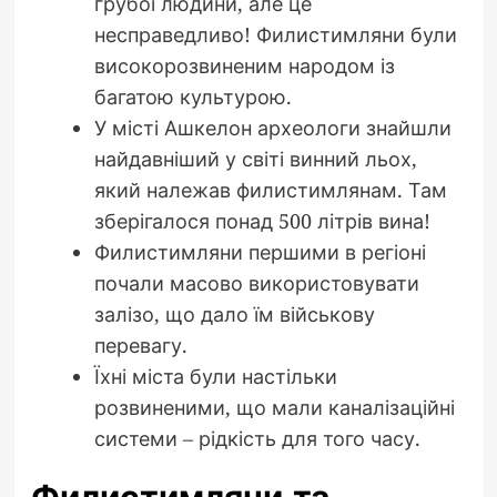
грубої людини, але це
несправедливо! Филистимляни були
високорозвиненим народом із
багатою культурою.
У місті Ашкелон археологи знайшли
найдавніший у світі винний льох,
який належав филистимлянам. Там
зберігалося понад 500 літрів вина!
Филистимляни першими в регіоні
почали масово використовувати
залізо, що дало їм військову
перевагу.
Їхні міста були настільки
розвиненими, що мали каналізаційні
системи – рідкість для того часу.