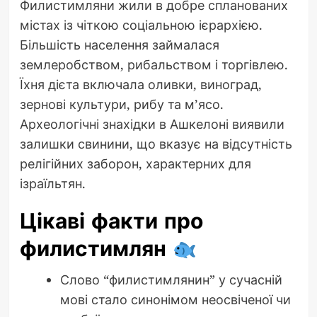
Филистимляни жили в добре спланованих
містах із чіткою соціальною ієрархією.
Більшість населення займалася
землеробством, рибальством і торгівлею.
Їхня дієта включала оливки, виноград,
зернові культури, рибу та м’ясо.
Археологічні знахідки в Ашкелоні виявили
залишки свинини, що вказує на відсутність
релігійних заборон, характерних для
ізраїльтян.
Цікаві факти про
филистимлян
Слово “филистимлянин” у сучасній
мові стало синонімом неосвіченої чи