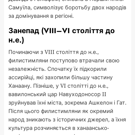
Самуїла, символізує боротьбу двох народів
за домінування в регіоні.
Занепад (VIII–VI століття до
н.е.)
Починаючи з VIII століття до н.е.,
филистимляни поступово втрачали свою
незалежність. Спочатку їх підкорили
ассирійці, які захопили більшу частину
Ханаану. Пізніше, у VI столітті до н.е.,
вавилонський цар Навуходоносор II
зруйнував їхні міста, зокрема Ашкелон і Гат.
Після цього филистимляни як окремий
народ зникають з історичних джерел, а їхня
культура розчиняється в ханаансько-