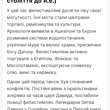
століття до н.е.)
У цей час филистимляне досягли піку своєї
могутності. Їхні міста стали центрами
торгівлі, ремісництва та культури.
Археологи виявили в Ашкелоні та Екроні
розвинені системи водопостачання,
укріплені мури та великі храми, присвячені
богу Дагону. Филистимляни активно
торгували з Єгиптом, Фінікією та
Месопотамією, експортуючи оливкову
олію, вино та кераміку.
Однак цей період також був сповнений
конфліктів. Постійні війни з ізраїльтянами,
зокрема за часів царя Давида, послабили
позиції филистимлян. Легендарна битва
Давида з Голіафом, описана в Першій книзі