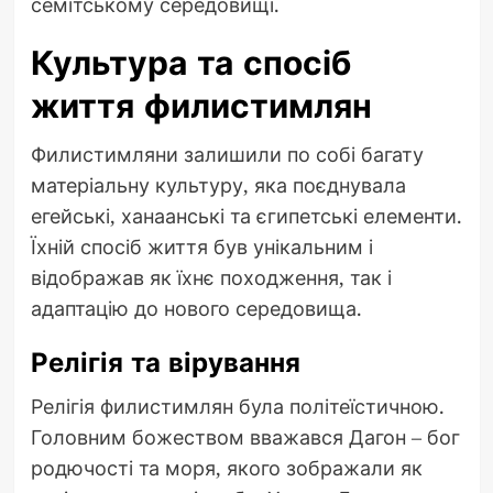
семітському середовищі.
Культура та спосіб
життя филистимлян
Филистимляни залишили по собі багату
матеріальну культуру, яка поєднувала
егейські, ханаанські та єгипетські елементи.
Їхній спосіб життя був унікальним і
відображав як їхнє походження, так і
адаптацію до нового середовища.
Релігія та вірування
Релігія филистимлян була політеїстичною.
Головним божеством вважався Дагон – бог
родючості та моря, якого зображали як