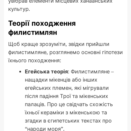
увібрав елементи місцевих ханаанських
культур.
Теорії походження
филистимлян
Щоб краще зрозуміти, звідки прийшли
филистимляне, розглянемо основні гіпотези
їхнього походження:
Егейська теорія
: Филистимляне –
нащадки мікенців або інших
егейських племен, які мігрували
після падіння Трої та мікенських
палаців. Про це свідчать схожість
їхньої кераміки з мікенською та
згадки в єгипетських текстах про
“народи моря”.