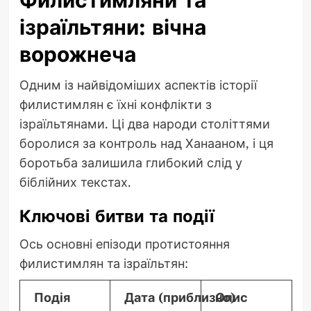
Филистимляни та
ізраїльтяни: вічна
ворожнеча
Одним із найвідоміших аспектів історії
филистимлян є їхні конфлікти з
ізраїльтянами. Ці два народи століттями
боролися за контроль над Ханааном, і ця
боротьба залишила глибокий слід у
біблійних текстах.
Ключові битви та події
Ось основні епізоди протистояння
филистимлян та ізраїльтян:
Подія
Дата (приблизно)
Опис