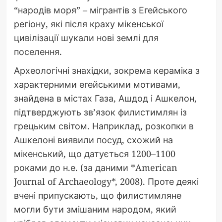
“народів моря” – мігрантів з Егейського
регіону, які після краху мікенської
цивілізації шукали нові землі для
поселення.
Археологічні знахідки, зокрема кераміка з
характерними егейськими мотивами,
знайдена в містах Газа, Ашдод і Ашкелон,
підтверджують зв’язок филистимлян із
грецьким світом. Наприклад, розкопки в
Ашкелоні виявили посуд, схожий на
мікенський, що датується 1200–1100
роками до н.е. (за даними *American
Journal of Archaeology*, 2008). Проте деякі
вчені припускають, що филистимляне
могли бути змішаним народом, який