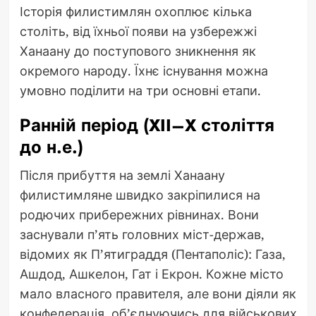
Історія филистимлян охоплює кілька
століть, від їхньої появи на узбережжі
Ханаану до поступового зникнення як
окремого народу. Їхнє існування можна
умовно поділити на три основні етапи.
Ранній період (XII–X століття
до н.е.)
Після прибуття на землі Ханаану
филистимляне швидко закріпилися на
родючих прибережних рівнинах. Вони
заснували п’ять головних міст-держав,
відомих як П’ятиграддя (Пентаполіс): Газа,
Ашдод, Ашкелон, Гат і Екрон. Кожне місто
мало власного правителя, але вони діяли як
конфедерація, об’єднуючись для військових