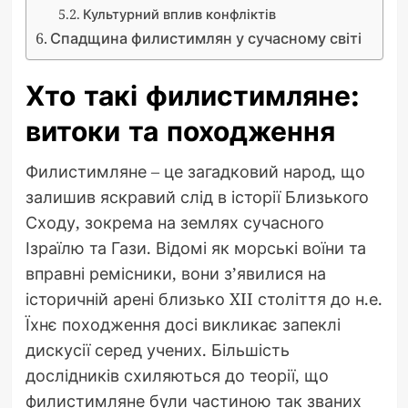
Культурний вплив конфліктів
Спадщина филистимлян у сучасному світі
Хто такі филистимляне:
витоки та походження
Филистимляне – це загадковий народ, що
залишив яскравий слід в історії Близького
Сходу, зокрема на землях сучасного
Ізраїлю та Гази. Відомі як морські воїни та
вправні ремісники, вони з’явилися на
історичній арені близько XII століття до н.е.
Їхнє походження досі викликає запеклі
дискусії серед учених. Більшість
дослідників схиляються до теорії, що
филистимляне були частиною так званих