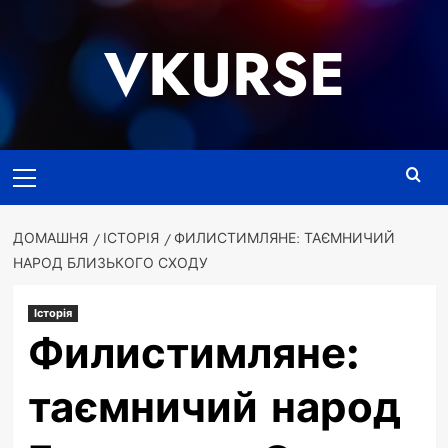
Перейти
до
VKURSE
вмісту
Основне
меню
ДОМАШНЯ
ІСТОРІЯ
ФИЛИСТИМЛЯНЕ: ТАЄМНИЧИЙ
НАРОД БЛИЗЬКОГО СХОДУ
Історія
Филистимляне:
таємничий народ