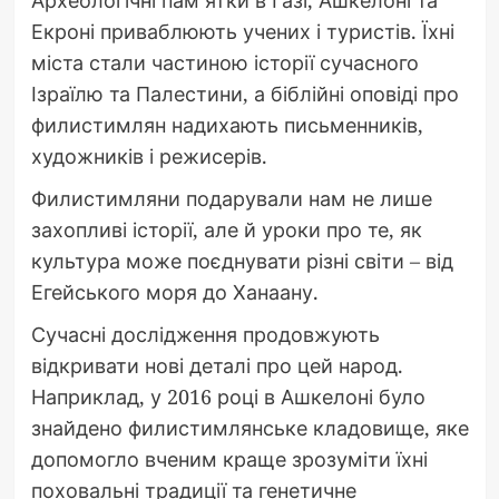
Археологічні пам’ятки в Газі, Ашкелоні та
Екроні приваблюють учених і туристів. Їхні
міста стали частиною історії сучасного
Ізраїлю та Палестини, а біблійні оповіді про
филистимлян надихають письменників,
художників і режисерів.
Филистимляни подарували нам не лише
захопливі історії, але й уроки про те, як
культура може поєднувати різні світи – від
Егейського моря до Ханаану.
Сучасні дослідження продовжують
відкривати нові деталі про цей народ.
Наприклад, у 2016 році в Ашкелоні було
знайдено филистимлянське кладовище, яке
допомогло вченим краще зрозуміти їхні
поховальні традиції та генетичне