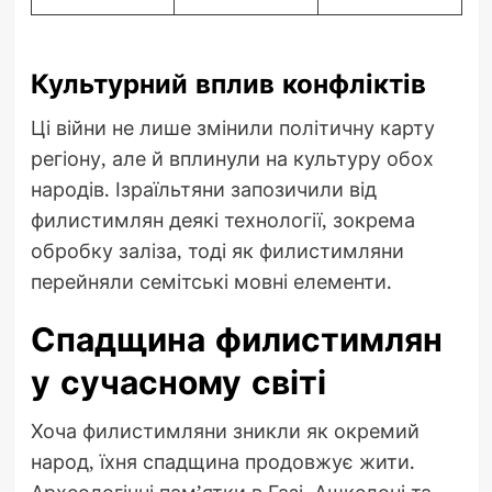
Культурний вплив конфліктів
Ці війни не лише змінили політичну карту
регіону, але й вплинули на культуру обох
народів. Ізраїльтяни запозичили від
филистимлян деякі технології, зокрема
обробку заліза, тоді як филистимляни
перейняли семітські мовні елементи.
Спадщина филистимлян
у сучасному світі
Хоча филистимляни зникли як окремий
народ, їхня спадщина продовжує жити.