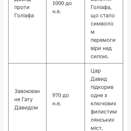
1000 до
проти
Голіафа,
н.е.
Голіафа
що стало
символо
м
перемоги
віри над
силою.
Цар
Давид
підкорив
Завоюван
970 до
одне з
ня Гату
н.е.
ключових
Давидом
филистим
лянських
міст.