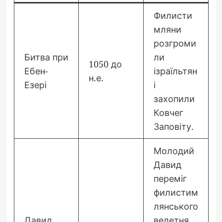
Филисти
мляни
розгроми
Битва при
ли
1050 до
Ебен-
ізраїльтян
н.е.
Езері
і
захопили
Ковчег
Заповіту.
Молодий
Давид
переміг
филистим
лянського
Давид
велетня