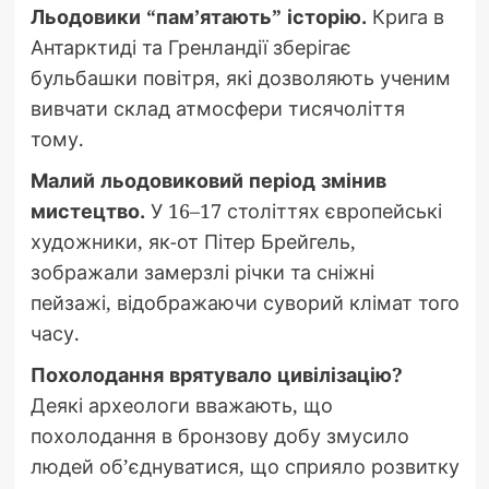
Льодовики “пам’ятають” історію.
Крига в
Антарктиді та Гренландії зберігає
бульбашки повітря, які дозволяють ученим
вивчати склад атмосфери тисячоліття
тому.
Малий льодовиковий період змінив
мистецтво.
У 16–17 століттях європейські
художники, як-от Пітер Брейгель,
зображали замерзлі річки та сніжні
пейзажі, відображаючи суворий клімат того
часу.
Похолодання врятувало цивілізацію?
Деякі археологи вважають, що
похолодання в бронзову добу змусило
людей об’єднуватися, що сприяло розвитку