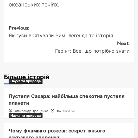
океанських течіях.
Post
Previous:
Як гуси врятували Рим: легенда та історія
navigation
Next:
Герінг: Все, що потрібно знати
Більше історій
Наука та природа
Пустеля Сахара: найбільша спекотна пустеля
планети
Олександр Троценко
06/08/2026
Наука та природа
Чому фламінго рожеві: секрет їхнього
яскравого оперення