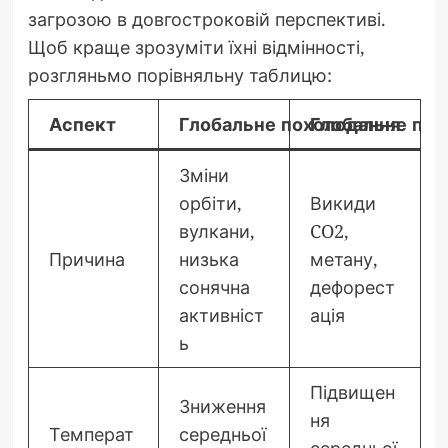
загрозою в довгостроковій перспективі.
Щоб краще зрозуміти їхні відмінності,
розгляньмо порівняльну таблицю:
Аспект
Глобальне похолодання
Глобальне пот
Зміни
орбіти,
Викиди
вулкани,
CO2,
Причина
низька
метану,
сонячна
дефорест
активніст
ація
ь
Підвищен
Зниження
ня
Температ
середньої
середньої