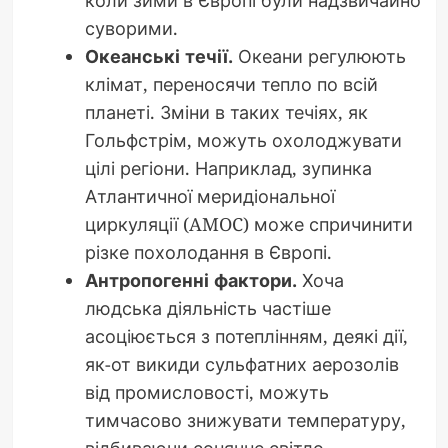
суворими.
Океанські течії.
Океани регулюють
клімат, переносячи тепло по всій
планеті. Зміни в таких течіях, як
Гольфстрім, можуть охолоджувати
цілі регіони. Наприклад, зупинка
Атлантичної меридіональної
циркуляції (AMOC) може спричинити
різке похолодання в Європі.
Антропогенні фактори.
Хоча
людська діяльність частіше
асоціюється з потеплінням, деякі дії,
як-от викиди сульфатних аерозолів
від промисловості, можуть
тимчасово знижувати температуру,
відбиваючи сонячне світло.