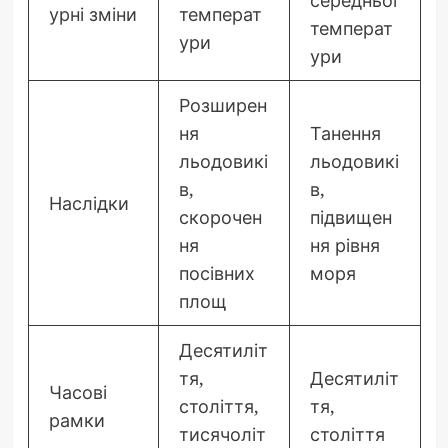
урні зміни
температ
температ
ури
ури
Розширен
ня
Танення
льодовикі
льодовикі
в,
в,
Наслідки
скорочен
підвищен
ня
ня рівня
посівних
моря
площ
Десятиліт
тя,
Десятиліт
Часові
століття,
тя,
рамки
тисячоліт
століття