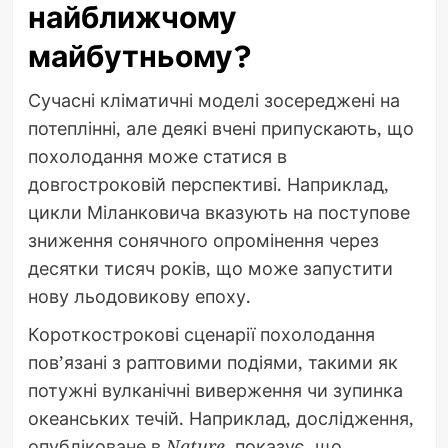
найближчому
майбутньому?
Сучасні кліматичні моделі зосереджені на
потеплінні, але деякі вчені припускають, що
похолодання може статися в
довгостроковій перспективі. Наприклад,
цикли Міланковича вказують на поступове
зниження сонячного опромінення через
десятки тисяч років, що може запустити
нову льодовикову епоху.
Короткострокові сценарії похолодання
пов’язані з раптовими подіями, такими як
потужні вулканічні виверження чи зупинка
океанських течій. Наприклад, дослідження,
опубліковане в
Nature
, показує, що