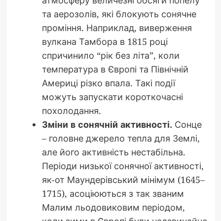
та аерозолів, які блокують сонячне
проміння. Наприклад, виверження
вулкана Тамбора в 1815 році
спричинило “рік без літа”, коли
температура в Європі та Північній
Америці різко впала. Такі події
можуть запускати короткочасні
похолодання.
Зміни в сонячній активності.
Сонце
– головне джерело тепла для Землі,
але його активність нестабільна.
Періоди низької сонячної активності,
як-от Маундерівський мінімум (1645–
1715), асоціюються з так званим
Малим льодовиковим періодом,
коли зими в Європі були надзвичайно