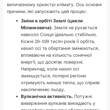
величезному оркестрі клімату. Ось основні
причини, які запускають цей процес:
Зміни в орбіті Землі (цикли
Міланковича).
Земля не рухається
навколо Сонця ідеально стабільно.
Кожні 20–100 тисяч років її орбіта,
нахил осі та обертання змінюються,
впливаючи на кількість сонячної
енергії, що досягає поверхні.
Наприклад, коли нахил осі
зменшується, полярні регіони
отримують менше тепла, що сприяє
накопиченню льоду.
Вулканічна активність.
Потужні
виверження вулканів викидають у
атмосферу величезні обсяги попелу