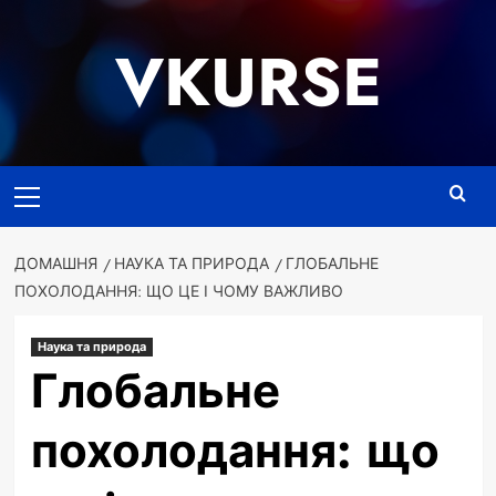
Перейти
до
VKURSE
вмісту
Основне
меню
ДОМАШНЯ
НАУКА ТА ПРИРОДА
ГЛОБАЛЬНЕ
ПОХОЛОДАННЯ: ЩО ЦЕ І ЧОМУ ВАЖЛИВО
Наука та природа
Глобальне
похолодання: що