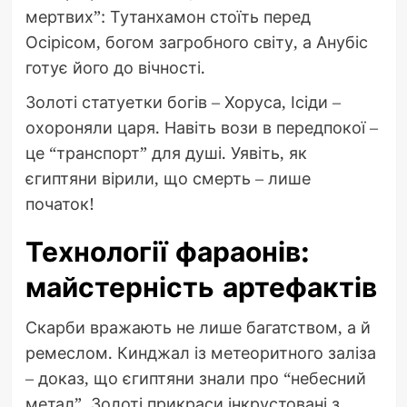
мертвих”: Тутанхамон стоїть перед
Осірісом, богом загробного світу, а Анубіс
готує його до вічності.
Золоті статуетки богів – Хоруса, Ісіди –
охороняли царя. Навіть вози в передпокої –
це “транспорт” для душі. Уявіть, як
єгиптяни вірили, що смерть – лише
початок!
Технології фараонів:
майстерність артефактів
Скарби вражають не лише багатством, а й
ремеслом. Кинджал із метеоритного заліза
– доказ, що єгиптяни знали про “небесний
метал”. Золоті прикраси інкрустовані з