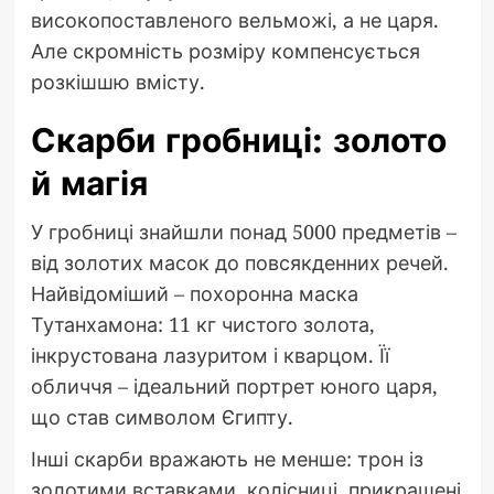
високопоставленого вельможі, а не царя.
Але скромність розміру компенсується
розкішшю вмісту.
Скарби гробниці: золото
й магія
У гробниці знайшли понад 5000 предметів –
від золотих масок до повсякденних речей.
Найвідоміший – похоронна маска
Тутанхамона: 11 кг чистого золота,
інкрустована лазуритом і кварцом. Її
обличчя – ідеальний портрет юного царя,
що став символом Єгипту.
Інші скарби вражають не менше: трон із
золотими вставками, колісниці, прикрашені