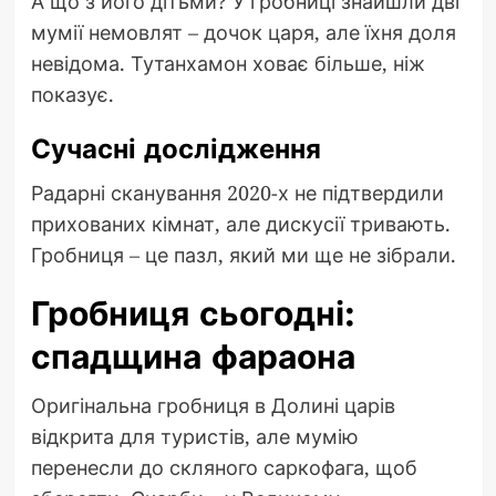
А що з його дітьми? У гробниці знайшли дві
мумії немовлят – дочок царя, але їхня доля
невідома. Тутанхамон ховає більше, ніж
показує.
Сучасні дослідження
Радарні сканування 2020-х не підтвердили
прихованих кімнат, але дискусії тривають.
Гробниця – це пазл, який ми ще не зібрали.
Гробниця сьогодні:
спадщина фараона
Оригінальна гробниця в Долині царів
відкрита для туристів, але мумію
перенесли до скляного саркофага, щоб