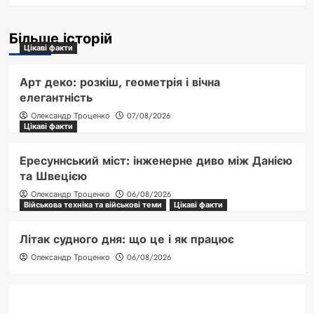
Більше історій
Цікаві факти
Арт деко: розкіш, геометрія і вічна
елегантність
Олександр Троценко
07/08/2026
Цікаві факти
Ересуннський міст: інженерне диво між Данією
та Швецією
Олександр Троценко
06/08/2026
Військова техніка та військові теми
Цікаві факти
Літак судного дня: що це і як працює
Олександр Троценко
06/08/2026