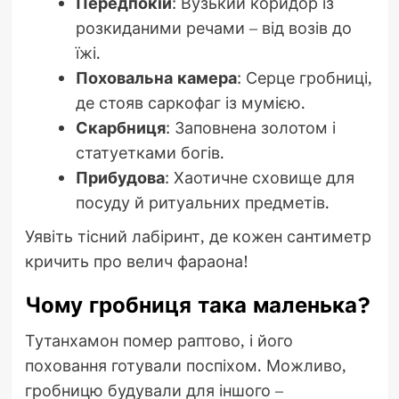
Передпокій
: Вузький коридор із
розкиданими речами – від возів до
їжі.
Поховальна камера
: Серце гробниці,
де стояв саркофаг із мумією.
Скарбниця
: Заповнена золотом і
статуетками богів.
Прибудова
: Хаотичне сховище для
посуду й ритуальних предметів.
Уявіть тісний лабіринт, де кожен сантиметр
кричить про велич фараона!
Чому гробниця така маленька?
Тутанхамон помер раптово, і його
поховання готували поспіхом. Можливо,
гробницю будували для іншого –