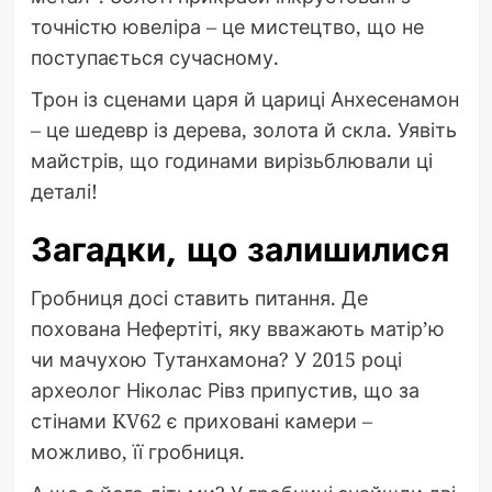
точністю ювеліра – це мистецтво, що не
поступається сучасному.
Трон із сценами царя й цариці Анхесенамон
– це шедевр із дерева, золота й скла. Уявіть
майстрів, що годинами вирізьблювали ці
деталі!
Загадки, що залишилися
Гробниця досі ставить питання. Де
похована Нефертіті, яку вважають матір’ю
чи мачухою Тутанхамона? У 2015 році
археолог Ніколас Рівз припустив, що за
стінами KV62 є приховані камери –
можливо, її гробниця.