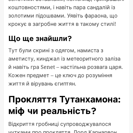
коштовностями, і навіть пара сандалій із
золотими підошвами. Уявіть фараона, що
крокує в загробне життя в такому стилі!
Що ще знайшли?
Тут були скрині з одягом, намиста з
аметисту, кинджал із метеоритного заліза
й навіть гра Senet – настільна розвага царя.
Кожен предмет – це ключ до розуміння
життя й вірувань єгиптян.
Прокляття Тутанхамона:
міф чи реальність?
Відкриття гробниці супроводжувалося
чутками про прокляття. Лорд Карнарвон