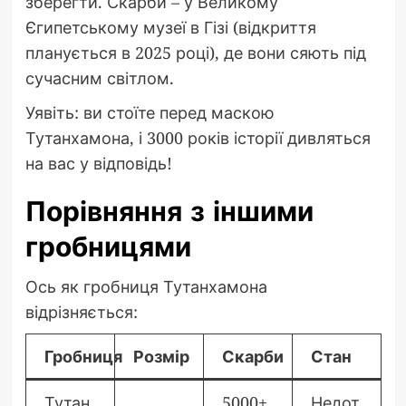
зберегти. Скарби – у Великому
Єгипетському музеї в Гізі (відкриття
планується в 2025 році), де вони сяють під
сучасним світлом.
Уявіть: ви стоїте перед маскою
Тутанхамона, і 3000 років історії дивляться
на вас у відповідь!
Порівняння з іншими
гробницями
Ось як гробниця Тутанхамона
відрізняється:
Гробниця
Розмір
Скарби
Стан
Тутан
5000+
Недот