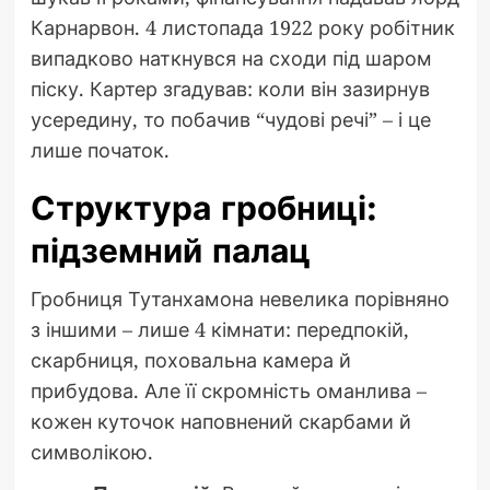
Карнарвон. 4 листопада 1922 року робітник
випадково наткнувся на сходи під шаром
піску. Картер згадував: коли він зазирнув
усередину, то побачив “чудові речі” – і це
лише початок.
Структура гробниці:
підземний палац
Гробниця Тутанхамона невелика порівняно
з іншими – лише 4 кімнати: передпокій,
скарбниця, поховальна камера й
прибудова. Але її скромність оманлива –
кожен куточок наповнений скарбами й
символікою.