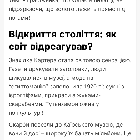
Уявіть грабіжника, що копає в пилюці, не
підозрюючи, що золото лежить прямо під
ногами!
Відкриття століття: як
світ відреагував?
Знахідка Картера стала світовою сенсацією.
Газети друкували заголовки, люди
шикувалися в музеї, а мода на
“єгиптоманію” заполонила 1920-ті: сукні з
ієрогліфами, прикраси з жуками-
скарабеями. Тутанхамон ожив у
попкультурі!
Скарби повезли до Каїрського музею, де
вони й досі – щороку їх бачать мільйони. Це