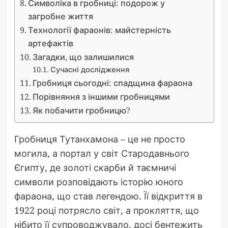
Символіка в гробниці: подорож у
загробне життя
Технології фараонів: майстерність
артефактів
Загадки, що залишилися
Сучасні дослідження
Гробниця сьогодні: спадщина фараона
Порівняння з іншими гробницями
Як побачити гробницю?
Гробниця Тутанхамона – це не просто
могила, а портал у світ Стародавнього
Єгипту, де золоті скарби й таємничі
символи розповідають історію юного
фараона, що став легендою. Її відкриття в
1922 році потрясло світ, а прокляття, що
нібито її супроводжувало, досі бентежить