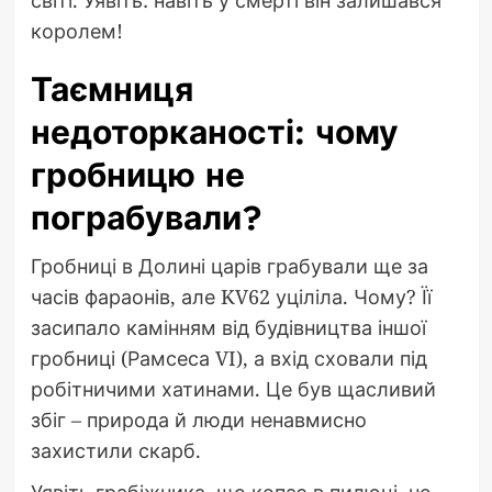
світі. Уявіть: навіть у смерті він залишався
королем!
Таємниця
недоторканості: чому
гробницю не
пограбували?
Гробниці в Долині царів грабували ще за
часів фараонів, але KV62 уціліла. Чому? Її
засипало камінням від будівництва іншої
гробниці (Рамсеса VI), а вхід сховали під
робітничими хатинами. Це був щасливий
збіг – природа й люди ненавмисно
захистили скарб.