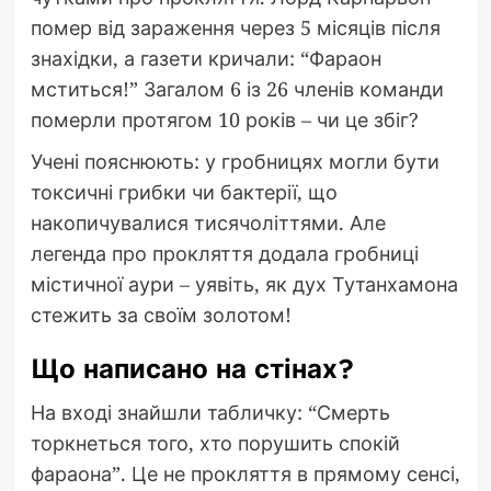
помер від зараження через 5 місяців після
знахідки, а газети кричали: “Фараон
мститься!” Загалом 6 із 26 членів команди
померли протягом 10 років – чи це збіг?
Учені пояснюють: у гробницях могли бути
токсичні грибки чи бактерії, що
накопичувалися тисячоліттями. Але
легенда про прокляття додала гробниці
містичної аури – уявіть, як дух Тутанхамона
стежить за своїм золотом!
Що написано на стінах?
На вході знайшли табличку: “Смерть
торкнеться того, хто порушить спокій
фараона”. Це не прокляття в прямому сенсі,