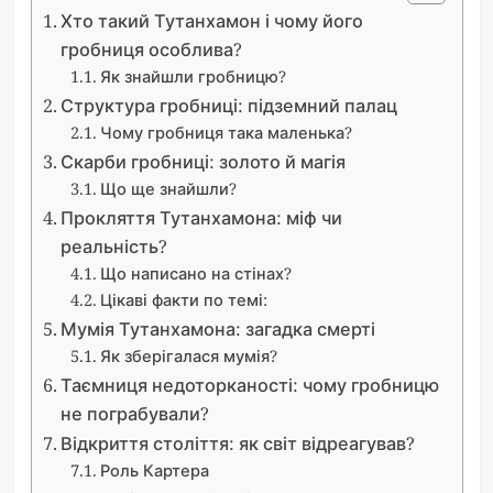
Хто такий Тутанхамон і чому його
гробниця особлива?
Як знайшли гробницю?
Структура гробниці: підземний палац
Чому гробниця така маленька?
Скарби гробниці: золото й магія
Що ще знайшли?
Прокляття Тутанхамона: міф чи
реальність?
Що написано на стінах?
Цікаві факти по темі:
Мумія Тутанхамона: загадка смерті
Як зберігалася мумія?
Таємниця недоторканості: чому гробницю
не пограбували?
Відкриття століття: як світ відреагував?
Роль Картера