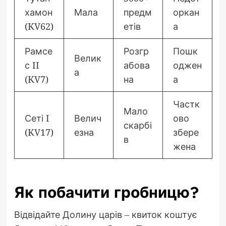
хамон
Мала
предм
оркан
(KV62)
етів
а
Рамсе
Розгр
Пошк
Велик
с II
абова
оджен
а
(KV7)
на
а
Частк
Мало
Сеті I
Велич
ово
скарбі
(KV17)
езна
збере
в
жена
Як побачити гробницю?
Відвідайте Долину царів – квиток коштує