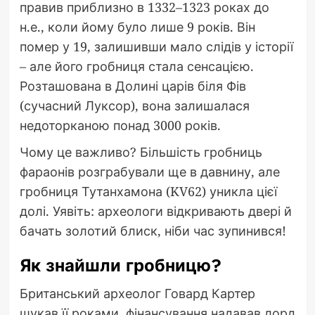
правив приблизно в 1332–1323 роках до
н.е., коли йому було лише 9 років. Він
помер у 19, залишивши мало слідів у історії
– але його гробниця стала сенсацією.
Розташована в Долині царів біля Фів
(сучасний Луксор), вона залишалася
недоторканою понад 3000 років.
Чому це важливо? Більшість гробниць
фараонів розграбували ще в давнину, але
гробниця Тутанхамона (KV62) уникла цієї
долі. Уявіть: археологи відкривають двері й
бачать золотий блиск, ніби час зупинився!
Як знайшли гробницю?
Британський археолог Говард Картер
шукав її роками, фінансування надавав лорд