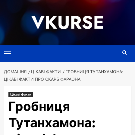
Перейти
до
VKURSE
вмісту
Основне
меню
ДОМАШНЯ
ЦІКАВІ ФАКТИ
ГРОБНИЦЯ ТУТАНХАМОНА:
ЦІКАВІ ФАКТИ ПРО СКАРБ ФАРАОНА
Цікаві факти
Гробниця
Тутанхамона: