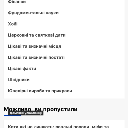
Фінанси
Фундаментальні науки
Хобі
Церковні та святкові дати
Цікаві та визначні місця
Цікаві та визначні постаті
Цікаві факти
Шкідники
Ювелірні вироби та прикраси
Можливо, ви пропустили
Домашні улюбленці
Коти які не линяють: реальні породи, міфи та