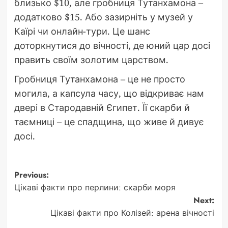
близько $10, але гробниця Тутанхамона –
додатково $15. Або зазирніть у музей у
Каїрі чи онлайн-тури. Це шанс
доторкнутися до вічності, де юний цар досі
править своїм золотим царством.
Гробниця Тутанхамона – це не просто
могила, а капсула часу, що відкриває нам
двері в Стародавній Єгипет. Її скарби й
таємниці – це спадщина, що живе й дивує
досі.
Post
Previous:
Цікаві факти про перлини: скарби моря
navigation
Next:
Цікаві факти про Колізей: арена вічності