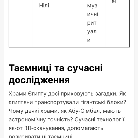
еї
Нілі
муз
ичні
рит
уал
и
Таємниці та сучасні
дослідження
Храми Єгипту досі приховують загадки. Як
єгиптяни транспортували гігантські блоки?
Чому деякі храми, як Абу-Сімбел, мають
астрономічну точність? Сучасні технології,
як-от 3D-сканування, допомагають
розкривати ці таємниці.