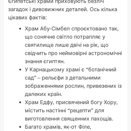
Єгипетські храми приховують безліч
загадок і дивовижних деталей. Ось кілька
цікавих фактів:
Храм Абу-Сімбел спроєктовано так,
що сонячне світло потрапляє у
святилище лише двічі на рік, що
свідчить про неймовірні астрономічні
знання єгиптян.
У Карнацькому храмі є “ботанічний
сад” – рельєфи з детальними
зображеннями рослин, привезених із
далеких країн.
Храм Едфу, присвячений богу Хору,
містить настінні “рецепти” для
виготовлення священних пахощів.
Багато храмів, як-от Філе,