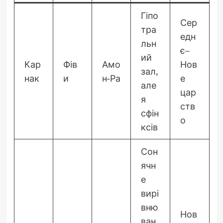
Гіпо
Сер
тра
едн
льн
є–
ий
Кар
Фів
Амо
Нов
зал,
нак
и
н-Ра
е
але
цар
я
ств
сфін
о
ксів
Сон
ячн
е
вирі
вню
Нов
ван