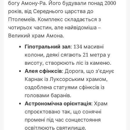
богу Амону-Ра. Його будували понад 2000
років, від Середнього царства до
Птолемеїв. Комплекс складається з
чотирьох частин, але найвідоміша –
Великий храм Амона.
Гіпотральний зал
: 134 масивні
колони, деякі сягають 21 метра у
висоту, створюють ліс із каменю.
Алея сфінксів
: Дорога, що з’єднує
Карнак із Луксорським храмом,
оздоблена статуями сфінксів із
головами баранів.
Астрономічна орієнтація
: Храм
спроєктовано так, що сонячні
промені під час сонцестояння
освітлюють святилище.