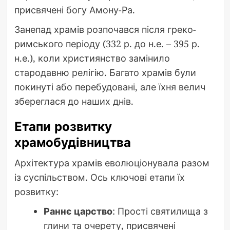
присвячені богу Амону-Ра.
Занепад храмів розпочався після греко-
римського періоду (332 р. до н.е. – 395 р.
н.е.), коли християнство замінило
стародавню релігію. Багато храмів були
покинуті або перебудовані, але їхня велич
збереглася до наших днів.
Етапи розвитку
храмобудівництва
Архітектура храмів еволюціонувала разом
із суспільством. Ось ключові етапи їх
розвитку:
Раннє царство
: Прості святилища з
глини та очерету, присвячені