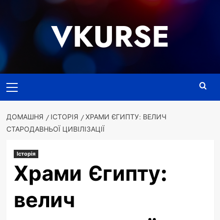
Перейти
до
VKURSE
вмісту
Основне
меню
ДОМАШНЯ
ІСТОРІЯ
ХРАМИ ЄГИПТУ: ВЕЛИЧ
СТАРОДАВНЬОЇ ЦИВІЛІЗАЦІЇ
Історія
Храми Єгипту:
велич