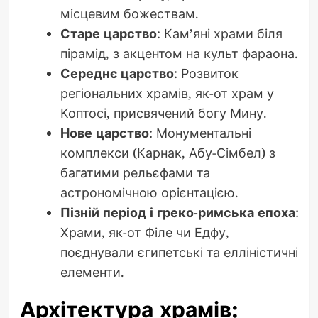
місцевим божествам.
Старе царство
: Кам’яні храми біля
пірамід, з акцентом на культ фараона.
Середнє царство
: Розвиток
регіональних храмів, як-от храм у
Коптосі, присвячений богу Мину.
Нове царство
: Монументальні
комплекси (Карнак, Абу-Сімбел) з
багатими рельєфами та
астрономічною орієнтацією.
Пізній період і греко-римська епоха
:
Храми, як-от Філе чи Едфу,
поєднували єгипетські та елліністичні
елементи.
Архітектура храмів: