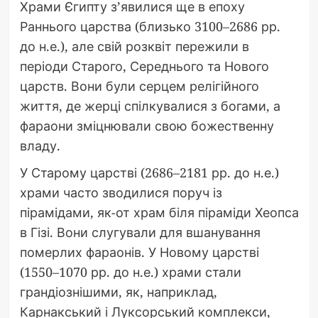
Храми Єгипту з’явилися ще в епоху
Раннього царства (близько 3100–2686 рр.
до н.е.), але свій розквіт пережили в
періоди Старого, Середнього та Нового
царств. Вони були серцем релігійного
життя, де жерці спілкувалися з богами, а
фараони зміцнювали свою божественну
владу.
У Старому царстві (2686–2181 рр. до н.е.)
храми часто зводилися поруч із
пірамідами, як-от храм біля піраміди Хеопса
в Гізі. Вони слугували для вшанування
померлих фараонів. У Новому царстві
(1550–1070 рр. до н.е.) храми стали
грандіознішими, як, наприклад,
Карнакський і Луксорський комплекси,