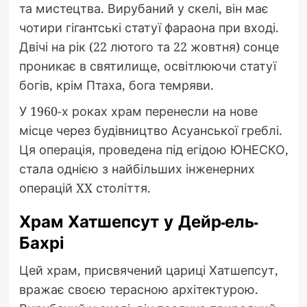
та мистецтва. Вирубаний у скелі, він має
чотири гігантські статуї фараона при вході.
Двічі на рік (22 лютого та 22 жовтня) сонце
проникає в святилище, освітлюючи статуї
богів, крім Птаха, бога темряви.
У 1960-х роках храм перенесли на нове
місце через будівництво Асуанської греблі.
Ця операція, проведена під егідою ЮНЕСКО,
стала однією з найбільших інженерних
операцій XX століття.
Храм Хатшепсут у Дейр-ель-
Бахрі
Цей храм, присвячений цариці Хатшепсут,
вражає своєю терасною архітектурою.