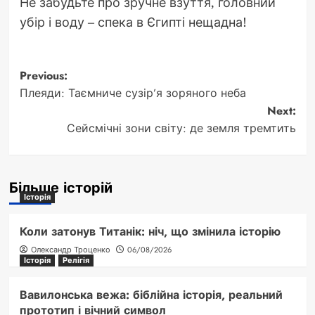
Не забудьте про зручне взуття, головний
убір і воду – спека в Єгипті нещадна!
Post
Previous:
Плеяди: Таємниче сузір’я зоряного неба
navigation
Next:
Сейсмічні зони світу: де земля тремтить
Більше історій
Історія
Коли затонув Титанік: ніч, що змінила історію
Олександр Троценко
06/08/2026
Історія
Релігія
Вавилонська вежа: біблійна історія, реальний
прототип і вічний символ