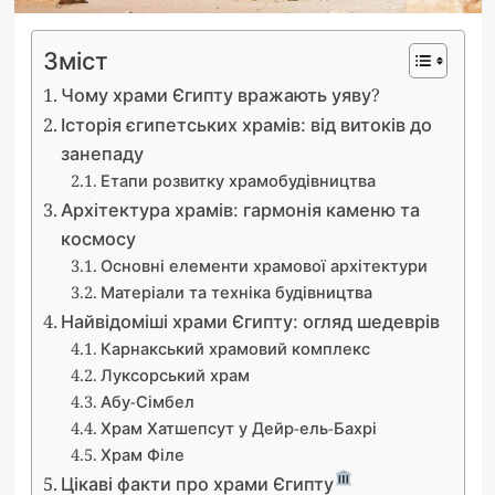
Зміст
Чому храми Єгипту вражають уяву?
Історія єгипетських храмів: від витоків до
занепаду
Етапи розвитку храмобудівництва
Архітектура храмів: гармонія каменю та
космосу
Основні елементи храмової архітектури
Матеріали та техніка будівництва
Найвідоміші храми Єгипту: огляд шедеврів
Карнакський храмовий комплекс
Луксорський храм
Абу-Сімбел
Храм Хатшепсут у Дейр-ель-Бахрі
Храм Філе
Цікаві факти про храми Єгипту