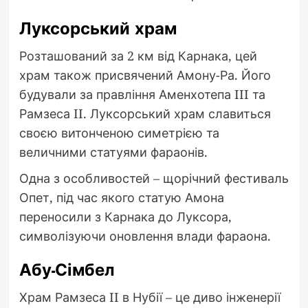
Луксорський храм
Розташований за 2 км від Карнака, цей
храм також присвячений Амону-Ра. Його
будували за правління Аменхотепа III та
Рамзеса II. Луксорський храм славиться
своєю витонченою симетрією та
величними статуями фараонів.
Одна з особливостей – щорічний фестиваль
Опет, під час якого статую Амона
переносили з Карнака до Луксора,
символізуючи оновлення влади фараона.
Абу-Сімбел
Храм Рамзеса II в Нубії – це диво інженерії