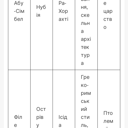
Абу
Ра-
е
Нуб
ня,
-Сім
Хор
цар
ія
ске
бел
ахті
ств
льн
о
а
архі
тек
тур
а
Гре
ко-
рим
ськ
Ост
ий
Пто
Філ
рів
Ісід
сти
лем
е
у
а
ль,