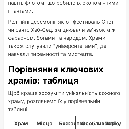
навіть флотом, що робило їх економічними
гігантами.
Релігійні церемонії, як-от фестиваль Опет
чи свято Хеб-Сед, зміцнювали зв’язок між
фараоном, богами та народом. Храми
також слугували “університетами”, де
навчали писемності та мистецтв.
Порівняння ключових
храмів: таблиця
Щоб краще зрозуміти унікальність кожного
храму, розглянемо їх у порівняльній
таблиці.
Храм
Місце
Божество
Особливості
Період