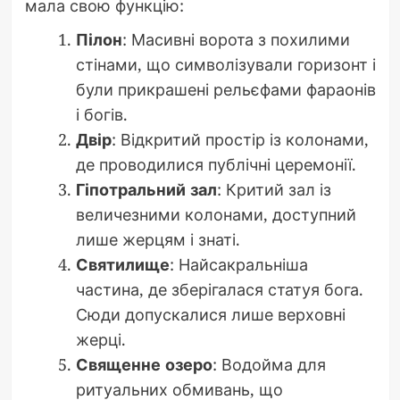
мала свою функцію:
Пілон
: Масивні ворота з похилими
стінами, що символізували горизонт і
були прикрашені рельєфами фараонів
і богів.
Двір
: Відкритий простір із колонами,
де проводилися публічні церемонії.
Гіпотральний зал
: Критий зал із
величезними колонами, доступний
лише жерцям і знаті.
Святилище
: Найсакральніша
частина, де зберігалася статуя бога.
Сюди допускалися лише верховні
жерці.
Священне озеро
: Водойма для
ритуальних обмивань, що