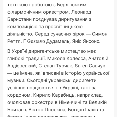
технікою і роботою з Берлінським
філармонічним оркестром. Леонард
Бернстайн поєднував диригування з
композицією та просвітницькою
діяльністю. Серед сучасних зірок — Симон
Реттл, Г Gustavo Дудамель, Яніс Янсонс.
В Україні диригентське мистецтво має
глибокі традиції. Микола Колесса, Анатолій
Авдієвський, Степан Турчак, Євген Савчук
— це імена, які вписані в історію української
музики. Сьогодні українські диригенти
успішно працюють як в Україні, так і за
кордоном. Кирило Карабиць, наприклад,
очолював оркестри в Німеччині та Великій
Британії. Віктор Плоскіна, Богдан Івахів та
багато інших продовжують розвивати