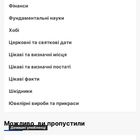
Фінанси
Фундаментальні науки
Хобі
Церковні та святкові дати
Цікаві та визначні місця
Цікаві та визначні постаті
Цікаві факти
Шкідники
Ювелірні вироби та прикраси
Можливо, ви пропустили
Домашні улюбленці