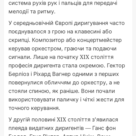
система рухів рук і пальців для передачі
мелодії та ритму.
У середньовічній Європі диригування часто
поєднувалося з грою на клавесині або
скрипці. Композитор або концертмейстер
керував оркестром, граючи та подаючи
сигнали. Лише на початку XIX століття
професія диригента стала окремою. Гектор
Берліоз і Ріхард Вагнер одними з перших
повернулися обличчям до оркестру, а не
стояли спиною, як раніше. Вони почали
використовувати паличку і чіткі жести для
точного керування.
У другій половині XIX століття з’явилася
плеяда видатних диригентів — Ганс фон