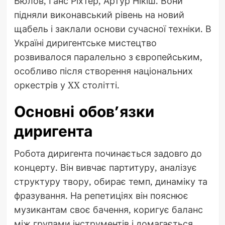
Бюлов, Ганс Ріхтер, Артур Нікіш. Вони
підняли виконавський рівень на новий
щабель і заклали основи сучасної техніки. В
Україні диригентське мистецтво
розвивалося паралельно з європейським,
особливо після створення національних
оркестрів у XX столітті.
Основні обов’язки
диригента
Робота диригента починається задовго до
концерту. Він вивчає партитуру, аналізує
структуру твору, обирає темп, динаміку та
фразування. На репетиціях він пояснює
музикантам своє бачення, коригує баланс
між групами інструментів і домагається