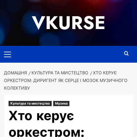
Перейти
до
VKURSE
вмісту
Основне
меню
ДОМАШНЯ
КУЛЬТУРА ТА МИСТЕЦТВО
ХТО КЕРУЄ
ОРКЕСТРОМ: ДИРИГЕНТ ЯК СЕРЦЕ І МОЗОК МУЗИЧНОГО
КОЛЕКТИВУ
Культура та мистецтво
Музика
Хто керує
оркестром: