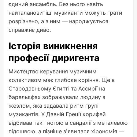
єдиний ансамбль. Без нього навіть
найталановитіші музиканти можуть грати
розрізнено, а з ним — народжується
справжнє диво.
Історія виникнення
професії диригента
Мистецтво керування музичним
колективом має глибоке коріння. Ще в
Стародавньому Єгипті та Ассирії на
барельєфах зображували людину з
жезлом, яка задавала ритм групі
музикантів. У Давній Греції корифей
відбивав такт ногою в сандалії з металевою
підошвою, а пізніше з’явилася хірономія —