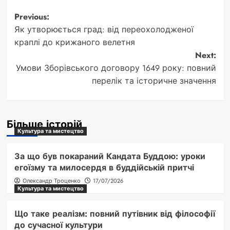
Post
Previous:
Як утворюється град: від переохолодженої
navigation
краплі до крижаного велетня
Next:
Умови Зборівського договору 1649 року: повний
перелік та історичне значення
Більше історій
Культура та мистецтво
За що був покараний Кандата Буддою: уроки
егоїзму та милосердя в буддійській притчі
Олександр Троценко
17/07/2026
Культура та мистецтво
Що таке реалізм: повний путівник від філософії
до сучасної культури