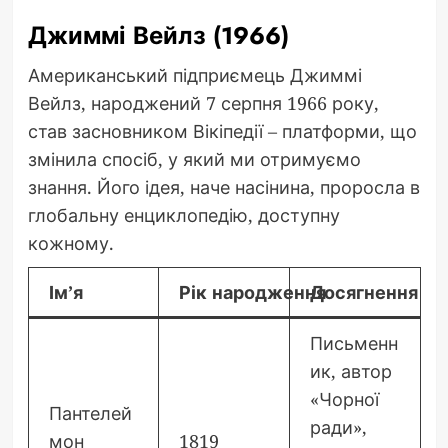
Джиммі Вейлз (1966)
Американський підприємець Джиммі
Вейлз, народжений 7 серпня 1966 року,
став засновником Вікіпедії – платформи, що
змінила спосіб, у який ми отримуємо
знання. Його ідея, наче насінина, проросла в
глобальну енциклопедію, доступну
кожному.
Ім’я
Рік народження
Досягнення
Письменн
ик, автор
«Чорної
Пантелей
ради»,
мон
1819