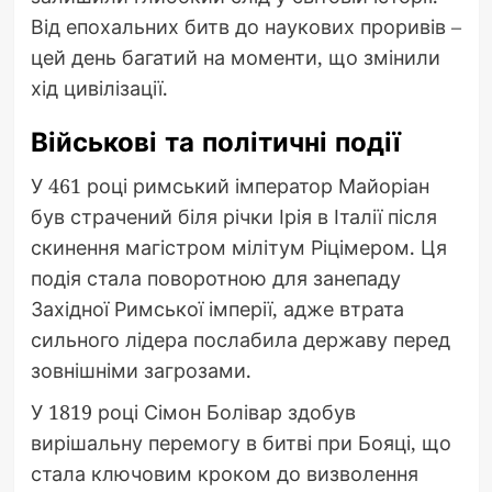
Від епохальних битв до наукових проривів –
цей день багатий на моменти, що змінили
хід цивілізації.
Військові та політичні події
У 461 році римський імператор Майоріан
був страчений біля річки Ірія в Італії після
скинення магістром мілітум Ріцімером. Ця
подія стала поворотною для занепаду
Західної Римської імперії, адже втрата
сильного лідера послабила державу перед
зовнішніми загрозами.
У 1819 році Сімон Болівар здобув
вирішальну перемогу в битві при Бояці, що
стала ключовим кроком до визволення