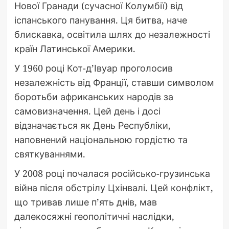
Нової Гранади (сучасної Колумбії) від
іспанського панування. Ця битва, наче
блискавка, освітила шлях до незалежності
країн Латинської Америки.
У 1960 році Кот-д’Івуар проголосив
незалежність від Франції, ставши символом
боротьби африканських народів за
самовизначення. Цей день і досі
відзначається як День Республіки,
наповнений національною гордістю та
святкуваннями.
У 2008 році почалася російсько-грузинська
війна після обстрілу Цхінвалі. Цей конфлікт,
що тривав лише п’ять днів, мав
далекосяжні геополітичні наслідки,