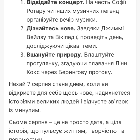
Відвідайте концерт.
На честь Софії
Ротару чи інших музичних легенд
організуйте вечір музики.
Дізнайтесь нове.
Завдяки Джиммі
Вейлзу та Вікіпедії, проведіть день,
досліджуючи цікаві теми.
Вшануйте природу.
Влаштуйте
прогулянку, згадуючи плавання Лінн
Кокс через Берингову протоку.
Нехай 7 серпня стане днем, коли ви
відкриєте для себе щось нове, надихнетеся
історіями великих людей і відчуєте зв’язок
із минулим.
Сьоме серпня – це не просто дата, а ціла
історія, що пульсує життям, творчістю та
перемогами.