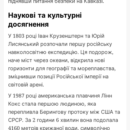
піднявши питання безпеки на Кавказі.
Наукові та культурні
досягнення
У 1803 році Іван Крузенштерн та Юрій
Лисянський розпочали першу російську
навколосвітню експедицію. Ця подорож,
наче міст через океани, відкрила нові
горизонти для географії та мореплавства,
зміцнивши позиції Російської імперії на
світовій арені.
У 1987 році американська плавчиня Лінн
Кокс стала першою людиною, яка
перепливла Берингову протоку між США та
СРСР. За 2 години 6 хвилин вона подолала
4160 метрів крижаної води, символічно