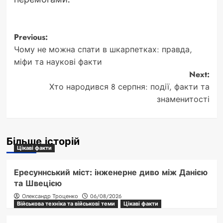
Post
Previous:
Чому не можна спати в шкарпетках: правда,
navigation
міфи та наукові факти
Next:
Хто народився 8 серпня: події, факти та
знаменитості
Більше історій
Цікаві факти
Ересуннський міст: інженерне диво між Данією
та Швецією
Олександр Троценко
06/08/2026
Військова техніка та військові теми
Цікаві факти