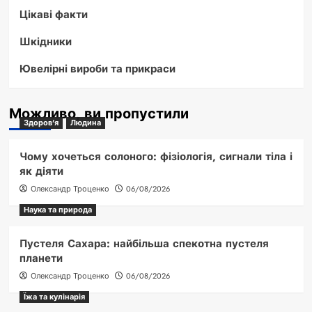
Цікаві факти
Шкідники
Ювелірні вироби та прикраси
Можливо, ви пропустили
Здоров'я
Людина
Чому хочеться солоного: фізіологія, сигнали тіла і
як діяти
Олександр Троценко
06/08/2026
Наука та природа
Пустеля Сахара: найбільша спекотна пустеля
планети
Олександр Троценко
06/08/2026
Їжа та кулінарія