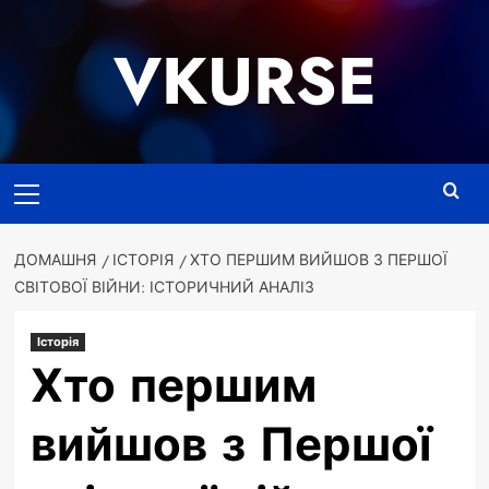
Перейти
до
VKURSE
вмісту
Основне
меню
ДОМАШНЯ
ІСТОРІЯ
ХТО ПЕРШИМ ВИЙШОВ З ПЕРШОЇ
СВІТОВОЇ ВІЙНИ: ІСТОРИЧНИЙ АНАЛІЗ
Історія
Хто першим
вийшов з Першої