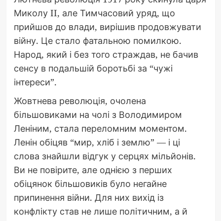
Миколу II, але Тимчасовий уряд, що
прийшов до влади, вирішив продовжувати
війну. Це стало фатальною помилкою.
Народ, який і без того страждав, не бачив
сенсу в подальшій боротьбі за “чужі
інтереси”.
Жовтнева революція, очолена
більшовиками на чолі з Володимиром
Леніним, стала переломним моментом.
Ленін обіцяв “мир, хліб і землю” — і ці
слова знайшли відгук у серцях мільйонів.
Ви не повірите, але однією з перших
обіцянок більшовиків було негайне
припинення війни. Для них вихід із
конфлікту став не лише політичним, а й