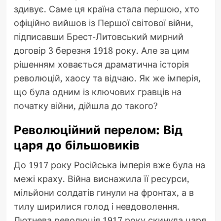
здивує. Саме ця країна стала першою, хто
офіційно вийшов із Першої світової війни,
підписавши Брест-Литовський мирний
договір 3 березня 1918 року. Але за цим
рішенням ховається драматична історія
революцій, хаосу та відчаю. Як же імперія,
що була одним із ключових гравців на
початку війни, дійшла до такого?
Революційний перелом: Від
царя до більшовиків
До 1917 року Російська імперія вже була на
межі краху. Війна виснажила її ресурси,
мільйони солдатів гинули на фронтах, а в
тилу ширилися голод і невдоволення.
Лютнева революція 1917 року скинула царя