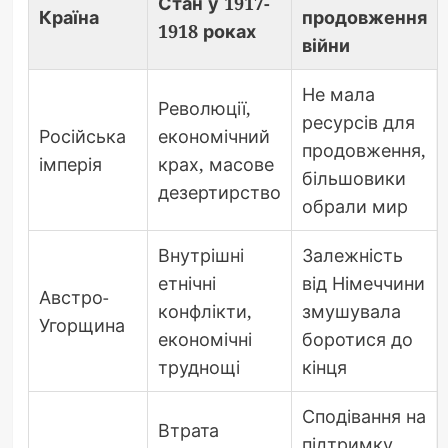
Стан у 1917-
Країна
продовження
1918 роках
війни
Не мала
Революції,
ресурсів для
Російська
економічний
продовження,
імперія
крах, масове
більшовики
дезертирство
обрали мир
Внутрішні
Залежність
етнічні
від Німеччини
Австро-
конфлікти,
змушувала
Угорщина
економічні
боротися до
труднощі
кінця
Сподівання на
Втрата
підтримку