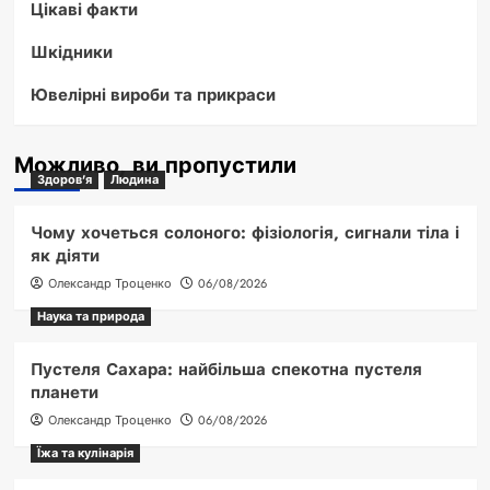
Цікаві факти
Шкідники
Ювелірні вироби та прикраси
Можливо, ви пропустили
Здоров'я
Людина
Чому хочеться солоного: фізіологія, сигнали тіла і
як діяти
Олександр Троценко
06/08/2026
Наука та природа
Пустеля Сахара: найбільша спекотна пустеля
планети
Олександр Троценко
06/08/2026
Їжа та кулінарія