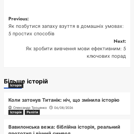
Post
Previous:
Як позбутися запаху взуття в домашніх умовах:
navigation
5 простих способів
Next:
Як зробити вивчення мови ефективним: 5
ключових порад
Більше історій
Історія
Коли затонув Титанік: ніч, що змінила історію
Олександр Троценко
06/08/2026
Історія
Релігія
Вавилонська вежа: біблійна історія, реальний
прототип і вічний символ