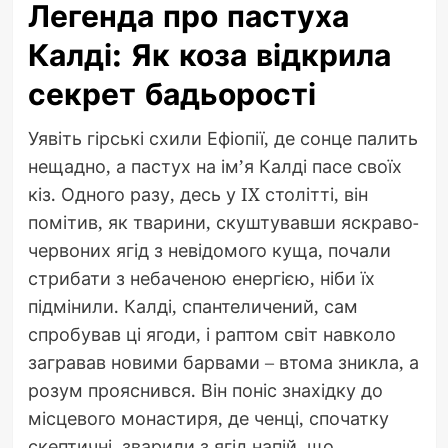
Легенда про пастуха
Калді: Як коза відкрила
секрет бадьорості
Уявіть гірські схили Ефіопії, де сонце палить
нещадно, а пастух на ім’я Калді пасе своїх
кіз. Одного разу, десь у IX столітті, він
помітив, як тварини, скуштувавши яскраво-
червоних ягід з невідомого куща, почали
стрибати з небаченою енергією, ніби їх
підмінили. Калді, спантеличений, сам
спробував ці ягоди, і раптом світ навколо
загравав новими барвами – втома зникла, а
розум прояснився. Він поніс знахідку до
місцевого монастиря, де ченці, спочатку
скептичні, зварили з ягід напій, що