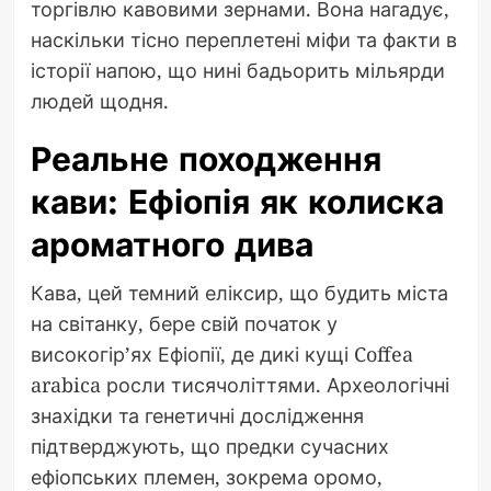
торгівлю кавовими зернами. Вона нагадує,
наскільки тісно переплетені міфи та факти в
історії напою, що нині бадьорить мільярди
людей щодня.
Реальне походження
кави: Ефіопія як колиска
ароматного дива
Кава, цей темний еліксир, що будить міста
на світанку, бере свій початок у
високогір’ях Ефіопії, де дикі кущі Coffea
arabica росли тисячоліттями. Археологічні
знахідки та генетичні дослідження
підтверджують, що предки сучасних
ефіопських племен, зокрема оромо,