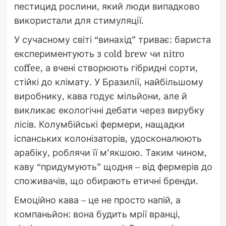
пестицид рослини, який люди випадково
використали для стимуляції.
У сучасному світі “винахід” триває: бариста
експериментують з cold brew чи nitro
coffee, а вчені створюють гібридні сорти,
стійкі до клімату. У Бразилії, найбільшому
виробнику, кава годує мільйони, але й
викликає екологічні дебати через вирубку
лісів. Колумбійські фермери, нащадки
іспанських колонізаторів, удосконалюють
арабіку, роблячи її м’якшою. Таким чином,
каву “придумують” щодня – від фермерів до
споживачів, що обирають етичні бренди.
Емоційно кава – це не просто напій, а
компаньйон: вона будить мрії вранці,