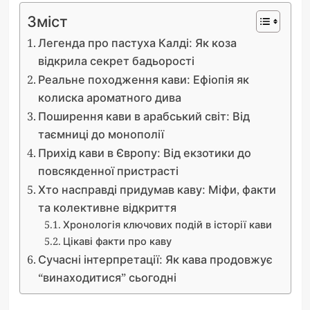
Зміст
Легенда про пастуха Калді: Як коза
відкрила секрет бадьорості
Реальне походження кави: Ефіопія як
колиска ароматного дива
Поширення кави в арабський світ: Від
таємниці до монополії
Прихід кави в Європу: Від екзотики до
повсякденної пристрасті
Хто насправді придумав каву: Міфи, факти
та колективне відкриття
Хронологія ключових подій в історії кави
Цікаві факти про каву
Сучасні інтерпретації: Як кава продовжує
“винаходитися” сьогодні