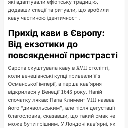
які адаптували ефіопську традицію,
додавши спеції та ритуали, що зробили
каву частиною ідентичності.
Прихід кави в Європу:
Від екзотики до
повсякденної пристрасті
Європа скуштувала каву в XVII столітті,
коли венеціанські купці привезли її з
Османської імперії, а перша кав’ярня
відкрилася у Венеції 1645 року. Напій
спочатку лякав: Папа Климент VIII назвав
його “диявольським”, але після дегустації
благословив, сказавши, що такий смак не
може бути грішним. У Лондоні кав’ярні, як