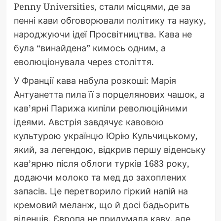
Penny Universities, стали місцями, де за
пенні кави обговорювали політику та науку,
народжуючи ідеї Просвітництва. Кава не
була “винайдена” кимось одним, а
еволюціонувала через століття.
У Франції кава набула розкоші: Марія
Антуанетта пила її з порцелянових чашок, а
кав’ярні Парижа кипіли революційними
ідеями. Австрія завдячує кавовою
культурою українцю Юрію Кульчицькому,
який, за легендою, відкрив першу віденську
кав’ярню після облоги турків 1683 року,
додаючи молоко та мед до захоплених
запасів. Це перетворило гіркий напій на
кремовий меланж, що й досі бадьорить
віденців. Європа не придумала каву, але