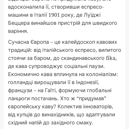
вдосконалила її, створивши еспресо-
машини в Італії 1901 року, де Луїджі
Беццера винайшов пристрій для швидкого
варіння.
Сучасна Європа – це калейдоскоп кавових
традицій: від італійського еспресо, випитого
стоячи за баром, до скандинавського fika,
де кава супроводжує соціальні паузи.
Економично кава вплинула на колоніалізм:
голландці вирощували її в Індонезії,
французи – на Гаїті, формуючи глобальні
ланцюги постачань. Хто ж “придумав”
європейську каву? Колектив інноваторів,
від купців до винахідників, що адаптували
східний напій до західного смаку.