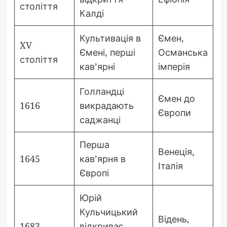
століття
Калді
Культивація в
Ємен,
XV
Ємені, перші
Османська
століття
кав’ярні
імперія
Голландці
Ємен до
1616
викрадають
Європи
саджанці
Перша
Венеція,
1645
кав’ярня в
Італія
Європі
Юрій
Кульчицький
Відень,
1683
відкриває