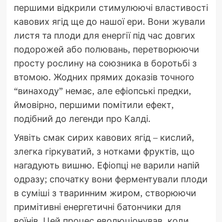
першими відкрили стимулюючі властивості
кавових ягід ще до нашої ери. Вони жували
листя та плоди для енергії під час довгих
подорожей або полювань, перетворюючи
просту рослину на союзника в боротьбі з
втомою. Жодних прямих доказів точного
“винаходу” немає, але ефіопські предки,
ймовірно, першими помітили ефект,
подібний до легенди про Калді.
Уявіть смак сирих кавових ягід – кислий,
злегка гіркуватий, з нотками фруктів, що
нагадують вишню. Ефіопці не варили напій
одразу; спочатку вони ферментували плоди
в суміші з тваринним жиром, створюючи
примітивні енергетичні батончики для
воїнів. Цей процес еволюціонував, коли