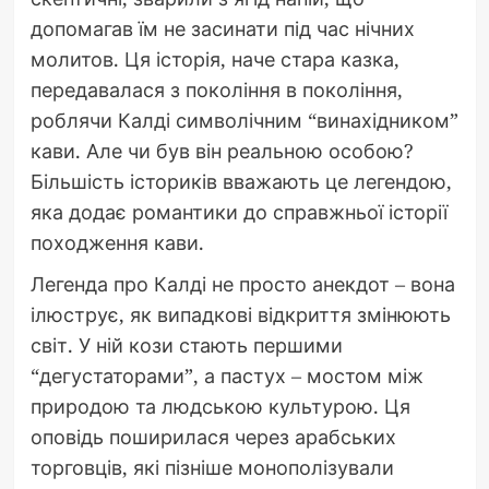
допомагав їм не засинати під час нічних
молитов. Ця історія, наче стара казка,
передавалася з покоління в покоління,
роблячи Калді символічним “винахідником”
кави. Але чи був він реальною особою?
Більшість істориків вважають це легендою,
яка додає романтики до справжньої історії
походження кави.
Легенда про Калді не просто анекдот – вона
ілюструє, як випадкові відкриття змінюють
світ. У ній кози стають першими
“дегустаторами”, а пастух – мостом між
природою та людською культурою. Ця
оповідь поширилася через арабських
торговців, які пізніше монополізували