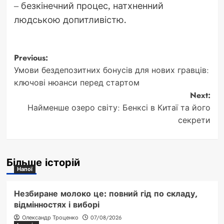
– безкінечний процес, натхненний
людською допитливістю.
Post
Previous:
Умови бездепозитних бонусів для нових гравців:
navigation
ключові нюанси перед стартом
Next:
Найменше озеро світу: Бенксі в Китаї та його
секрети
Більше історій
Напої
Незбиране молоко це: повний гід по складу,
відмінностях і виборі
Олександр Троценко
07/08/2026