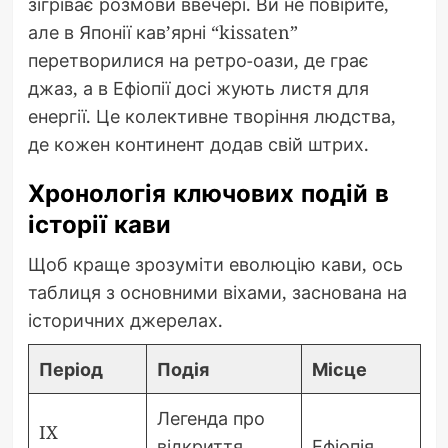
зігріває розмови ввечері. Ви не повірите,
але в Японії кав’ярні “kissaten”
перетворилися на ретро-оази, де грає
джаз, а в Ефіопії досі жують листя для
енергії. Це колективне творіння людства,
де кожен континент додав свій штрих.
Хронологія ключових подій в
історії кави
Щоб краще зрозуміти еволюцію кави, ось
таблиця з основними віхами, заснована на
історичних джерелах.
Період
Подія
Місце
Легенда про
IX
відкриття
Ефіопія