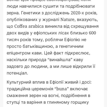
люди навчилися сушити та подрібнювати
зерна. Генетики з досліджень 2020-х років,
опублікованих у журналі Nature, вказують,
що Coffea arabica виникла від схрещування
двох видів у ефіопських лісах близько 600
тисяч років тому, роблячи Ефіопію не
просто батьківщиною, а генетичним
епіцентром кави. Цей факт підкреслює,
наскільки природа “винайшла” каву
задовго до людини, а ми лише відкрили її
потенціал.
Культурний вплив в Ефіопії живий і досі:
традиційна церемонія “buna” включає
смаження зерен на вогні, подрібнення в
ступці та варіння в глиняному горщику