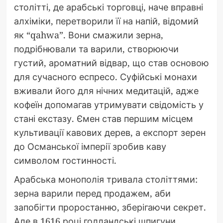
столітті, де арабські торговці, наче вправні
алхіміки, перетворили її на напій, відомий
як “qahwa”. Вони смажили зерна,
подрібнювали та варили, створюючи
густий, ароматний відвар, що став основою
для сучасного еспресо. Суфійські монахи
вживали його для нічних медитацій, адже
кофеїн допомагав утримувати свідомість у
стані екстазу. Ємен став першим місцем
культивації кавових дерев, а експорт зерен
до Османської імперії зробив каву
символом гостинності.
Арабська монополія тривала століттями:
зерна варили перед продажем, аби
запобігти проростанню, зберігаючи секрет.
Але в 1616 році голландські шпигуни