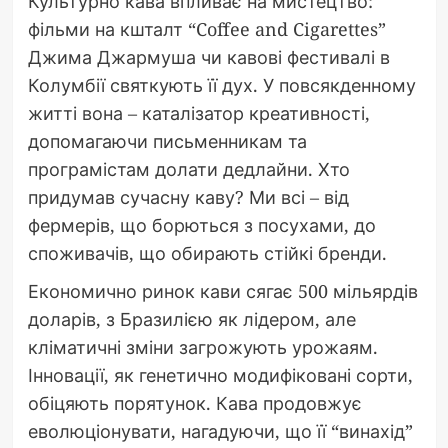
Культурно кава впливає на мистецтво:
фільми на кшталт “Coffee and Cigarettes”
Джима Джармуша чи кавові фестивалі в
Колумбії святкують її дух. У повсякденному
житті вона – каталізатор креативності,
допомагаючи письменникам та
програмістам долати дедлайни. Хто
придумав сучасну каву? Ми всі – від
фермерів, що борються з посухами, до
споживачів, що обирають стійкі бренди.
Економично ринок кави сягає 500 мільярдів
доларів, з Бразилією як лідером, але
кліматичні зміни загрожують урожаям.
Інновації, як генетично модифіковані сорти,
обіцяють порятунок. Кава продовжує
еволюціонувати, нагадуючи, що її “винахід”