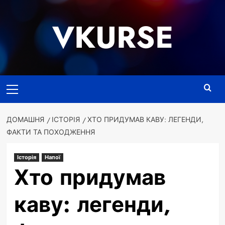
Перейти
до
VKURSE
вмісту
Основне
меню
ДОМАШНЯ
ІСТОРІЯ
ХТО ПРИДУМАВ КАВУ: ЛЕГЕНДИ,
ФАКТИ ТА ПОХОДЖЕННЯ
Історія
Напої
Хто придумав
каву: легенди,