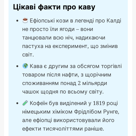
Цікаві факти про каву
Ефіопські кози в легенді про Калді
не просто їли ягоди – вони
танцювали всю ніч, надихаючи
пастуха на експеримент, що змінив
світ.
Кава є другим за обсягом торгівлі
товаром після нафти, з щорічним
споживанням понад 2 мільярди
чашок щодня по всьому світу.
Кофеїн був виділений у 1819 році
німецьким хіміком Фрідлібом Рунге,
але ефіопці використовували його
ефекти тисячоліттями раніше.