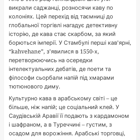
викрали саджанці, розносячи каву по
колоніях. Цей перехід від таємниці до
глобальної торгівлі нагадує детективну
історію, де кава стає скарбом, за який
борються імперії. У Стамбулі перші кав’ярні,
“kahvehane”, з’явилися в 1550-х,
перетворюючись на осередки
інтелектуальних дебатів, де поети та
філософи сьорбали напій під хмарами
тютюнового диму.
Культурно кава в арабському світі – це
більше, ніж напій; це соціальний клей. У
Саудівській Аравії її подають з кардамоном
і шафраном, а в Туреччині – густим, з
осадом для ворожіння. Арабські торговці,