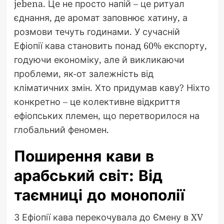
jebena. Це не просто напій – це ритуал
єднання, де аромат заповнює хатину, а
розмови течуть годинами. У сучасній
Ефіопії кава становить понад 60% експорту,
годуючи економіку, але й викликаючи
проблеми, як-от залежність від
кліматичних змін. Хто придумав каву? Ніхто
конкретно – це колективне відкриття
ефіопських племен, що перетворилося на
глобальний феномен.
Поширення кави в
арабський світ: Від
таємниці до монополії
З Ефіопії кава перекочувала до Ємену в XV