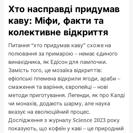
Хто насправді придумав
каву: Міфи, факти та
колективне відкриття
Питання “хто придумав каву” схоже на
полювання за примарою – немає єдиного
винахідника, як Едісон для лампочки.
Замість того, це мозаїка відкриттів:
ефіопські племена відкрили ягоди, араби –
смаження та варіння, європейці – нові
методи приготування. Легенди, як про Калді
чи монахів, додають шарму, але наука
вказує на еволюційний процес.
Дослідження з журналу Science 2023 року
показують, що кофеїн у каві – це природний