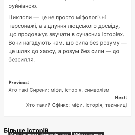
руйнівною.
Циклопи — це не просто міфологічні
персонажі, а відлуння людського досвіду,
що продовжує звучати в сучасних історіях.
Вони нагадують нам, що сила без розуму —
це шлях до хаосу, а розум без сили — до
безсилля.
Post
Previous:
Хто такі Сирени: міфи, історія, символізм
navigation
Next:
Хто такий Сфінкс: міфи, історія, таємниці
Більше історій
Магія, ізотерика, хіромантія, таро.
Міфи та легенди