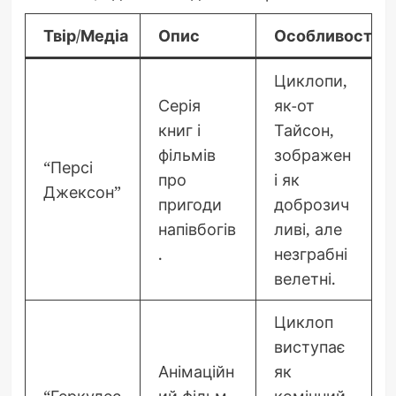
Твір/Медіа
Опис
Особливості о
Циклопи,
Серія
як-от
книг і
Тайсон,
фільмів
зображен
“Персі
про
і як
Джексон”
пригоди
доброзич
напівбогів
ливі, але
.
незграбні
велетні.
Циклоп
виступає
Анімаційн
як
“Геркулес
ий фільм
комічний