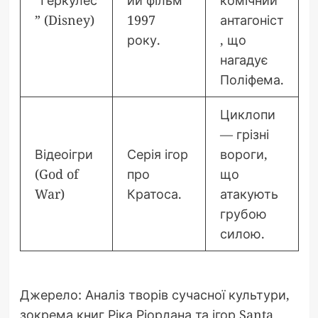
” (Disney)
1997
антагоніст
року.
, що
нагадує
Поліфема.
Циклопи
— грізні
Відеоігри
Серія ігор
вороги,
(God of
про
що
War)
Кратоса.
атакують
грубою
силою.
Джерело: Аналіз творів сучасної культури,
зокрема книг Ріка Ріордана та ігор Santa