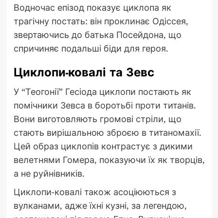
Водночас епізод показує циклопа як
трагічну постать: він проклинає Одіссея,
звертаючись до батька Посейдона, що
спричиняє подальші біди для героя.
Циклопи-ковалі та Зевс
У “Теогонії” Гесіода циклопи постають як
помічники Зевса в боротьбі проти титанів.
Вони виготовляють громові стріли, що
стають вирішальною зброєю в титаномахії.
Цей образ циклопів контрастує з дикими
велетнями Гомера, показуючи їх як творців,
а не руйнівників.
Циклопи-ковалі також асоціюються з
вулканами, адже їхні кузні, за легендою,