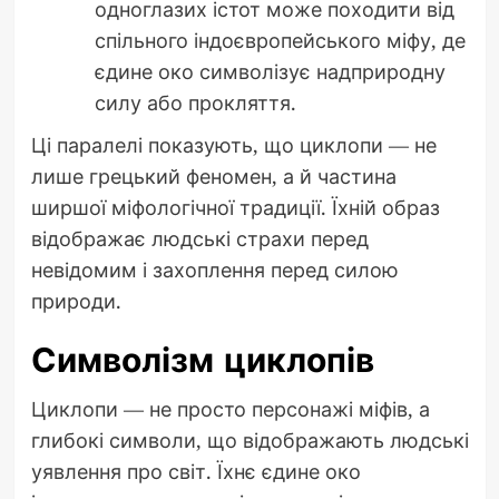
одноглазих істот може походити від
спільного індоєвропейського міфу, де
єдине око символізує надприродну
силу або прокляття.
Ці паралелі показують, що циклопи — не
лише грецький феномен, а й частина
ширшої міфологічної традиції. Їхній образ
відображає людські страхи перед
невідомим і захоплення перед силою
природи.
Символізм циклопів
Циклопи — не просто персонажі міфів, а
глибокі символи, що відображають людські
уявлення про світ. Їхнє єдине око