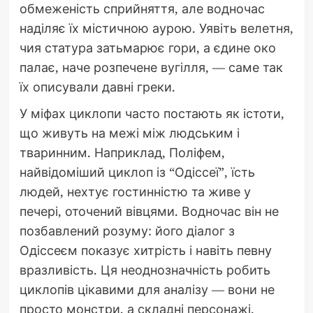
обмеженість сприйняття, але водночас
наділяє їх містичною аурою. Уявіть велетня,
чия статура затьмарює гори, а єдине око
палає, наче розпечене вугілля, — саме так
їх описували давні греки.
У міфах циклопи часто постають як істоти,
що живуть на межі між людським і
тваринним. Наприклад, Поліфем,
найвідоміший циклоп із “Одіссеї”, їсть
людей, нехтує гостинністю та живе у
печері, оточений вівцями. Водночас він не
позбавлений розуму: його діалог з
Одіссеєм показує хитрість і навіть певну
вразливість. Ця неоднозначність робить
циклопів цікавими для аналізу — вони не
просто монстри, а складні персонажі.