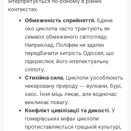
інтерпретується по-різному в різних
контекстах.
Обмеженість сприйняття.
Єдине
око циклопа часто трактують як
символ обмеженого світогляду.
Наприклад, Поліфем не здатен
передбачити хитрість Одіссея, що
підкреслює його інтелектуальну
сліпоту.
Стихійна сила.
Циклопи уособлюють
некеровану природу — вулкани, бурі,
хаос. Їхня міць лякає, але водночас
викликає повагу.
Конфлікт цивілізації та дикості.
У
гомерівських міфах циклопи
протиставляються грецькій культурі,