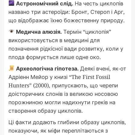
Астрономічний слід.
На честь циклопів
названо три астероїди: Бронт, Стероп і Арг,
що відображає їхню божественну природу.
Медична алюзія.
Термін “циклопія”
використовується в медицині для
позначення рідкісної вади розвитку, коли у
плода формується лише одне око.
Археологічна гіпотеза.
Деякі вчені, як-от
Адріенн Мейор у книзі “The First Fossil
Hunters” (2000), припускають, що черепи
доісторичних слонів із великою носовою
порожниною могли надихнути греків на
створення образу циклопів.
Ці факти додають глибини образу циклопів,
показуючи, як міфи переплітаються з