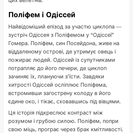
Поліфем і Одіссей
Найвідоміший епізод за участю циклопа —
зустріч Одіссея з Поліфемом у “Одіссеї”
Гомера. Поліфем, син Посейдона, живе на
віддаленому острові, де утримує овець і
пожирає людей. Одіссей із супутниками
потрапляє до його печери, де циклоп
зачиняє їх, плануючи з’їсти. Завдяки
хитрості Одіссей осліплює Поліфема,
встромивши загострену колоду в його
єдине око, і тікає, сховавшись під вівцями.
Ця історія підкреслює контраст між
розумом і грубою силою. Поліфем, попри
свою міць, програє через брак кмітливості.