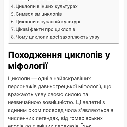
Циклопи в інших культурах
Символізм циклопів
Циклопи в сучасній культурі
Цікаві факти про циклопів
Чому циклопи досі захоплюють уяву
Походження циклопів у
міфології
Циклопи — одні з найяскравіших
персонажів давньогрецької міфології, що
вражають уяву своєю силою та
незвичайною зовнішністю. Ці велетні з
єдиним оком посеред чола з’являються в
численних легендах, від гомерівських
епосів до пізніших переказів. Їхнє