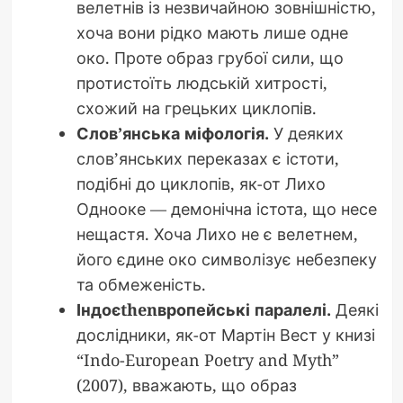
велетнів із незвичайною зовнішністю,
хоча вони рідко мають лише одне
око. Проте образ грубої сили, що
протистоїть людській хитрості,
схожий на грецьких циклопів.
Слов’янська міфологія.
У деяких
слов’янських переказах є істоти,
подібні до циклопів, як-от Лихо
Однооке — демонічна істота, що несе
нещастя. Хоча Лихо не є велетнем,
його єдине око символізує небезпеку
та обмеженість.
Індоєthenвропейські паралелі.
Деякі
дослідники, як-от Мартін Вест у книзі
“Indo-European Poetry and Myth”
(2007), вважають, що образ