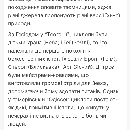
походження оповите таємницями, адже
різні джерела пропонують різні версії їхньої
природи.
За Гесіодом у “Теогонії”, циклопи були
дітьми Урана (Неба) і Геї (Землі), тобто
належали до першого покоління
божественних істот. Їх звали Бронт (Грім),
Стероп (Блискавка) і Арг (Ясний). Ці троє
були майстрами-ковалями, що
виготовляли громові стріли для Зевса,
допомагаючи йому здолати титанів. Однак
у гомерівській “Одіссеї” циклопи постають
як дикі, примітивні істоти, що живуть у
печерах і не визнають законів богів чи
людей.