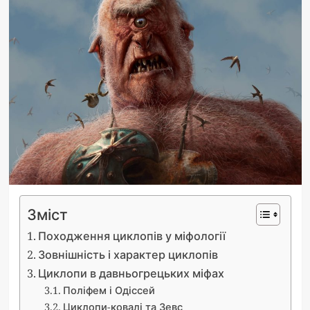
Зміст
Походження циклопів у міфології
Зовнішність і характер циклопів
Циклопи в давньогрецьких міфах
Поліфем і Одіссей
Циклопи-ковалі та Зевс