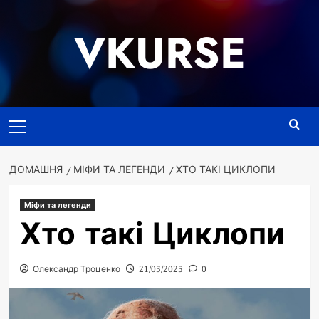
Перейти
до
VKURSE
вмісту
Основне
меню
ДОМАШНЯ
МІФИ ТА ЛЕГЕНДИ
ХТО ТАКІ ЦИКЛОПИ
Міфи та легенди
Хто такі Циклопи
Олександр Троценко
21/05/2025
0