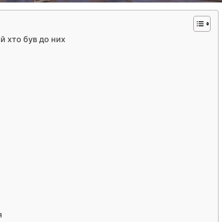
й хто був до них
я