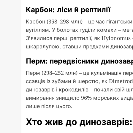
Карбон: ліси й рептилії
Карбон (358–298 млн) – це час гігантських
вугіллям. У болотах гуділи комахи – ме
З’явилися перші рептилії, як Hylonomus
шкаралупою, ставши предками динозавр
Перм: передвісники динозав
Перм (298–252 млн) – це кульмінація пе
ссавців із зубами й шерстю, як Dimetrod
динозаврів і крокодилів – почали свій 
вимирання знищило 96% морських видів
лише після цього.
Хто жив до динозаврів: