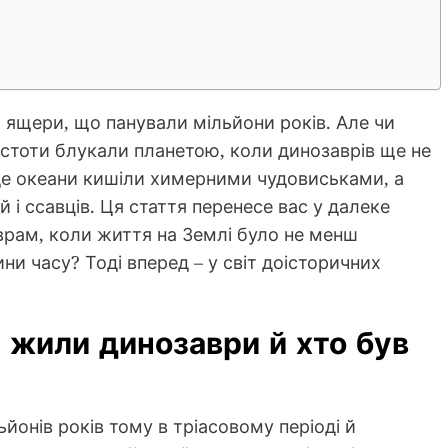
і ящери, що панували мільйони років. Але чи
істоти блукали планетою, коли динозаврів ще не
, де океани кишіли химерними чудовиськами, а
і ссавців. Ця стаття перенесе вас у далеке
врам, коли життя на Землі було не менш
ни часу? Тоді вперед – у світ доісторичних
 жили динозаври й хто був
йонів років тому в тріасовому періоді й