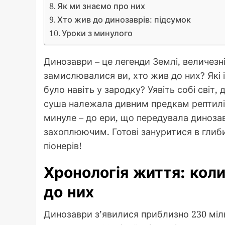
Як ми знаємо про них
Хто жив до динозаврів: підсумок
Уроки з минулого
Динозаври – це легенди Землі, величезн
замислювалися ви, хто жив до них? Які 
було навіть у зародку? Уявіть собі світ
суша належала дивним предкам рептилій 
минуле – до ери, що передувала диноза
захоплюючим. Готові зануритися в глиби
піонерів!
Хронологія життя: коли
до них
Динозаври з’явилися приблизно 230 міль