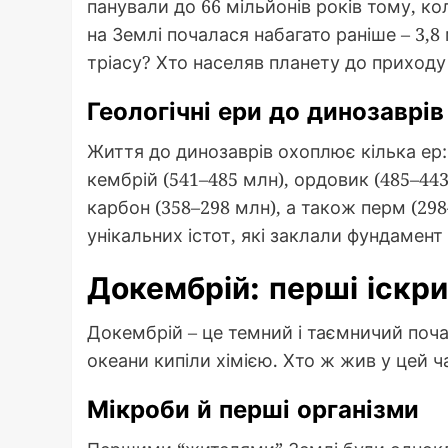
панували до 66 мільйонів років тому, ко
на Землі почалася набагато раніше – 3,8
тріасу? Хто населяв планету до приходу
Геологічні ери до динозаврів
Життя до динозаврів охоплює кілька ер: 
кембрій (541–485 млн), ордовик (485–443 
карбон (358–298 млн), а також перм (298
унікальних істот, які заклали фундамент
Докембрій: перші іскр
Докембрій – це темний і таємничий поч
океани кипіли хімією. Хто ж жив у цей ч
Мікроби й перші організми