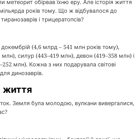
ли метеорит обірвав їхню еру. Але історія життя
 мільярда років тому. Що ж відбувалося до
 тиранозаврів і трицератопсів?
докембрій (4,6 млрд – 541 млн років тому),
млн), силур (443–419 млн), девон (419–358 млн) і
–252 млн). Кожна з них подарувала світові
 для динозаврів.
и життя
аток. Земля була молодою, вулкани вивергалися,
ас?