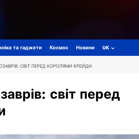
ехніка та гаджети
Космос
Новини
UK
ЗАВРІВ: СВІТ ПЕРЕД КОРОЛЯМИ КРЕЙДИ
заврів: світ перед
и