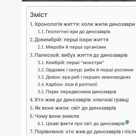
Зміст
Хронологія життя: коли жили динозаври 
Геологічні ери до динозаврів
Докембрій: перші іскри життя
Мікроби й перші організми
Палеозой: вибух життя до динозаврів
Кембрій: перші “монстри”
Ордовик і силур: риби й перші рослини
Девон: ера риб і перших земноводних
Карбон: ліси й рептилії
Перм: передвісники динозаврів
Хто жив до динозаврів: ключові гравці
Як вони жили: світ до динозаврів
Чому вони зникли
Цікаві факти про світ до динозаврів
Порівняння: хто жив до динозаврів і післ