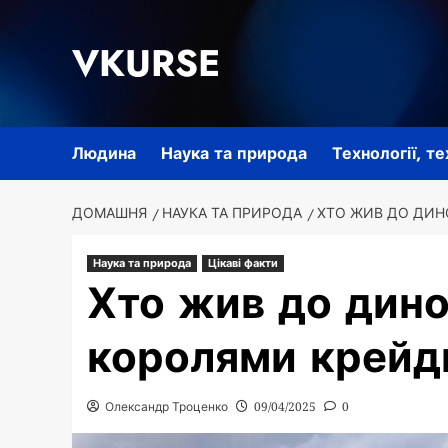
Перейти
до
VKURSE
вмісту
Людина
Наука та природа
Технології, т
ДОМАШНЯ
НАУКА ТА ПРИРОДА
ХТО ЖИВ ДО ДИНО
Наука та природа
Цікаві факти
Хто жив до дино
королями крейд
Олександр Троценко
09/04/2025
0