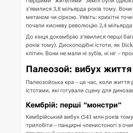
Першими “жителями” Землі були однокліт
з’явилися 3,8 мільярда років тому. Вон
метаном чи сіркою. Уявіть: крихітні точк
почали кисневу революцію 2,4 мільярда
До кінця докембрію з’явилися перші бага
років тому). Дископодібні істоти, як Di
клітин. Вони не мали ні зубів, ні ніг – п
Палеозой: вибух життя
Палеозойська ера – це час, коли життя
істотами, які готували сцену для динозав
Кембрій: перші “монстри”
Кембрійський вибух (541 млн років тому)
трилобіти – панцирні членистоногі з очи