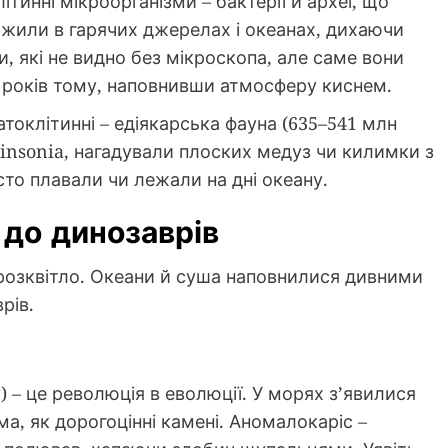
инні мікроорганізми – бактерії й археї, що
и жили в гарячих джерелах і океанах, дихаючи
и, які не видно без мікроскопа, але саме вони
 років тому, наповнивши атмосферу киснем.
токлітинні – едіякарська фауна (635–541 млн
ckinsonia, нагадували плоских медуз чи килимки з
росто плавали чи лежали на дні океану.
 до динозаврів
 розквітло. Океани й суша наповнилися дивними
рів.
 – це революція в еволюції. У морях з’явилися
ма, як дорогоцінні камені. Аномалокаріс –