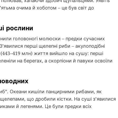
 полював, хапаючи здобич щупальцями. Уявіть
’ятьма очима й хоботом – це був світ до
ші рослини
онили головоногі молюски – предки сучасних
. З’явилися перші щелепні риби – акулоподібні
 (443–419 млн) життя вийшло на сушу: перші
еленіли на берегах, а скорпіони й павуки освоїли
мноводних
риб”. Океани кишіли панцирними рибами, як
 щелепами, що дробили кістки. На суші з’явилися
вниками й легенями. Це були предки всіх