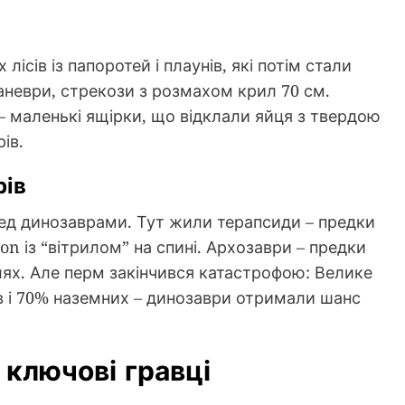
 лісів із папоротей і плаунів, які потім стали
ганеври, стрекози з розмахом крил 70 см.
 – маленькі ящірки, що відклали яйця з твердою
ів.
рів
ред динозаврами. Тут жили терапсиди – предки
on із “вітрилом” на спині. Архозаври – предки
шлях. Але перм закінчився катастрофою: Велике
 і 70% наземних – динозаври отримали шанс
 ключові гравці