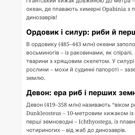
гігантський хижак довжиною до метра –
океан, де плавають химерні Opabinia з п
динозаврів!
Ордовик і силур: риби й пер
В ордовику (485–443 млн) океани запол
восьминогів – із раковинами, як спіралі
тварини з хрящовим скелетом. У силурі
рослини – мохи й судинні папороті – заз
землю.
Девон: ера риб і перших зе
Девон (419–358 млн) називають “віком 
Dunkleosteus – 10-метровим хижаком із
перші земноводні – Ichthyostega, із пла
чотириногих – від жаб до динозаврів.