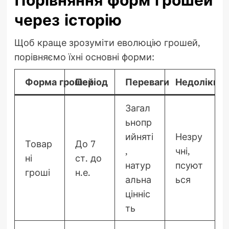
Порівняння форм грошей
через історію
Щоб краще зрозуміти еволюцію грошей,
порівняємо їхні основні форми:
Форма грошей
Період
Переваги
Недоліки
Загал
ьнопр
ийняті
Незру
Товар
До 7
,
чні,
ні
ст. до
натур
псуют
гроші
н.е.
альна
ься
цінніс
ть