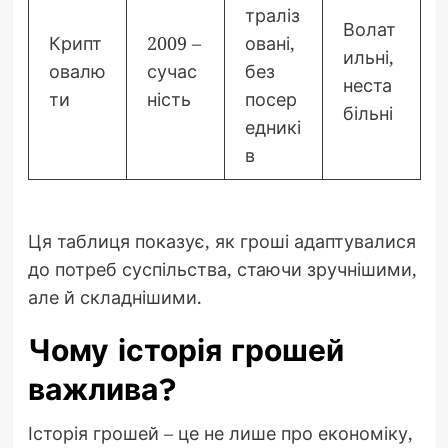
траліз
Волат
Крипт
2009 –
овані,
ильні,
овалю
сучас
без
неста
ти
ність
посер
більні
едникі
в
Ця таблиця показує, як гроші адаптувалися
до потреб суспільства, стаючи зручнішими,
але й складнішими.
Чому історія грошей
важлива?
Історія грошей – це не лише про економіку,