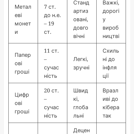
Станд
Важкі,
Метал
7 ст.
артиз
дорогі
еві
до н.е.
овані,
у
монет
– 19
довго
вироб
и
ст.
вічні
ництві
11 ст.
Схиль
Папер
–
Легкі,
ні до
ові
сучас
зручні
інфля
гроші
ність
ції
20 ст.
Швид
Вразл
Цифр
–
кі,
иві до
ові
сучас
глоба
кібера
гроші
ність
льні
так
Децен