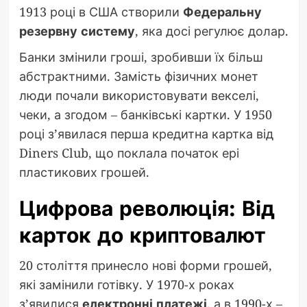
1913 році в США створили
Федеральну
резервну систему
, яка досі регулює долар.
Банки змінили гроші, зробивши їх більш
абстрактними. Замість фізичних монет
люди почали використовувати векселі,
чеки, а згодом – банківські картки. У 1950
році з’явилася перша кредитна картка від
Diners Club, що поклала початок ері
пластикових грошей.
Цифрова революція: Від
карток до криптовалют
20 століття принесло нові форми грошей,
які замінили готівку. У 1970-х роках
з’явилися
електронні платежі
, а в 1990-х –