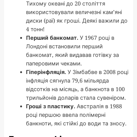
Тихому океані до 20 століття
використовували величезні кам’яні
диски (раї) як гроші. Деякі важили до
4 тонн!
Перший банкомат.
У 1967 році в
Лондоні встановили перший
банкомат, який видавав готівку за
паперовими чеками.
Гіперінфляція.
У Зімбабве в 2008 році
інфляція сягнула 79,6 мільярда
відсотків на місяць, а банкнота в 100
трильйонів доларів стала сувеніром.
Гроші з пластику.
Австралія в 1988
році першою ввела полімерні
банкноти, які стійкі до води та зносу.