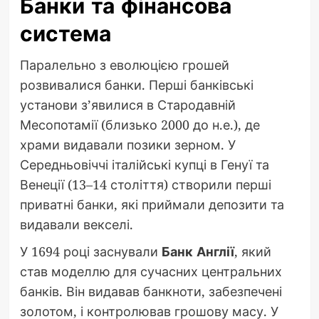
Банки та фінансова
система
Паралельно з еволюцією грошей
розвивалися банки. Перші банківські
установи з’явилися в Стародавній
Месопотамії (близько 2000 до н.е.), де
храми видавали позики зерном. У
Середньовіччі італійські купці в Генуї та
Венеції (13–14 століття) створили перші
приватні банки, які приймали депозити та
видавали векселі.
У 1694 році заснували
Банк Англії
, який
став моделлю для сучасних центральних
банків. Він видавав банкноти, забезпечені
золотом, і контролював грошову масу. У