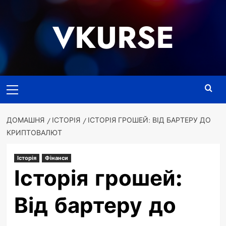
Перейти
до
VKURSE
вмісту
Основне
меню
ДОМАШНЯ
ІСТОРІЯ
ІСТОРІЯ ГРОШЕЙ: ВІД БАРТЕРУ ДО
КРИПТОВАЛЮТ
Історія
Фінанси
Історія грошей:
Від бартеру до