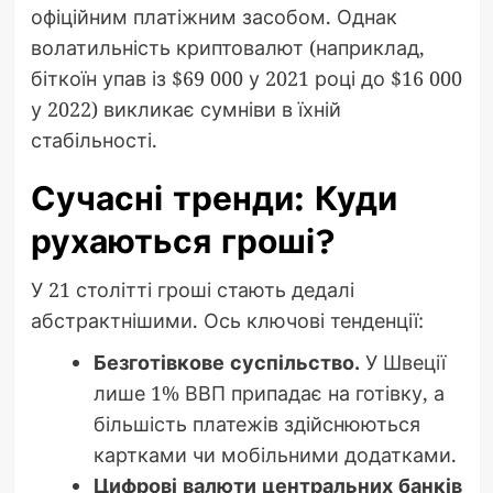
офіційним платіжним засобом. Однак
волатильність криптовалют (наприклад,
біткоїн упав із $69 000 у 2021 році до $16 000
у 2022) викликає сумніви в їхній
стабільності.
Сучасні тренди: Куди
рухаються гроші?
У 21 столітті гроші стають дедалі
абстрактнішими. Ось ключові тенденції:
Безготівкове суспільство.
У Швеції
лише 1% ВВП припадає на готівку, а
більшість платежів здійснюються
картками чи мобільними додатками.
Цифрові валюти центральних банків