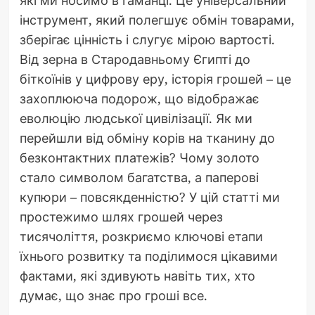
які ми носимо в гаманці. Це універсальний
інструмент, який полегшує обмін товарами,
зберігає цінність і слугує мірою вартості.
Від зерна в Стародавньому Єгипті до
біткоїнів у цифрову еру, історія грошей – це
захоплююча подорож, що відображає
еволюцію людської цивілізації. Як ми
перейшли від обміну корів на тканину до
безконтактних платежів? Чому золото
стало символом багатства, а паперові
купюри – повсякденністю? У цій статті ми
простежимо шлях грошей через
тисячоліття, розкриємо ключові етапи
їхнього розвитку та поділимося цікавими
фактами, які здивують навіть тих, хто
думає, що знає про гроші все.