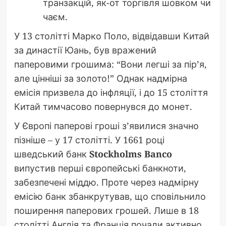
транзакцій, як-от торгівля шовком чи
чаєм.
У 13 столітті Марко Поло, відвідавши Китай
за династії Юань, був вражений
паперовими грошима: “Вони легші за пір’я,
але цінніші за золото!” Однак надмірна
емісія призвела до інфляції, і до 15 століття
Китай тимчасово повернувся до монет.
У Європі паперові гроші з’явилися значно
пізніше – у 17 столітті. У 1661 році
шведський банк
Stockholms Banco
випустив перші європейські банкноти,
забезпечені міддю. Проте через надмірну
емісію банк збанкрутував, що сповільнило
поширення паперових грошей. Лише в 18
столітті Англія та Франція почали активно