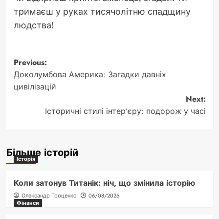
тримаєш у руках тисячолітню спадщину
людства!
Post
Previous:
Доколумбова Америка: Загадки давніх
navigation
цивілізацій
Next:
Історичні стилі інтер’єру: подорож у часі
Більше історій
Історія
Коли затонув Титанік: ніч, що змінила історію
Олександр Троценко
06/08/2026
Фінанси