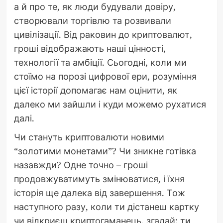
а й про те, як люди будували довіру,
створювали торгівлю та розвивали
цивілізації. Від раковин до криптовалют,
гроші відображають наші цінності,
технології та амбіції. Сьогодні, коли ми
стоїмо на порозі цифрової ери, розуміння
цієї історії допомагає нам оцінити, як
далеко ми зайшли і куди можемо рухатися
далі.
Чи стануть криптовалюти новими
“золотими монетами”? Чи зникне готівка
назавжди? Одне точно – гроші
продовжуватимуть змінюватися, і їхня
історія ще далека від завершення. Тож
наступного разу, коли ти дістанеш картку
чи відкриєш криптогаманець, згадай: ти