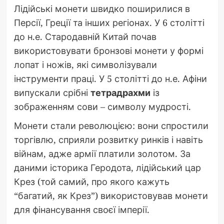
Лідійські монети швидко поширилися в
Персії, Греції та інших регіонах. У 6 столітті
до н.е. Стародавній Китай почав
використовувати бронзові монети у формі
лопат і ножів, які символізували
інструменти праці. У 5 столітті до н.е. Афіни
випускали срібні
тетрадрахми
із
зображенням сови – символу мудрості.
Монети стали революцією: вони спростили
торгівлю, сприяли розвитку ринків і навіть
війнам, адже армії платили золотом. За
даними історика Геродота, лідійський цар
Крез (той самий, про якого кажуть
“багатий, як Крез”) використовував монети
для фінансування своєї імперії.