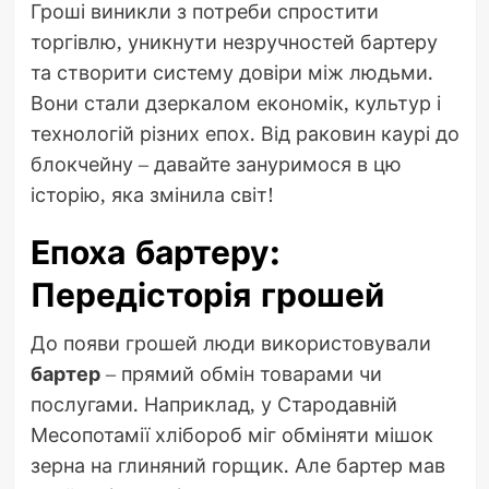
Гроші виникли з потреби спростити
торгівлю, уникнути незручностей бартеру
та створити систему довіри між людьми.
Вони стали дзеркалом економік, культур і
технологій різних епох. Від раковин каурі до
блокчейну – давайте зануримося в цю
історію, яка змінила світ!
Епоха бартеру:
Передісторія грошей
До появи грошей люди використовували
бартер
– прямий обмін товарами чи
послугами. Наприклад, у Стародавній
Месопотамії хлібороб міг обміняти мішок
зерна на глиняний горщик. Але бартер мав