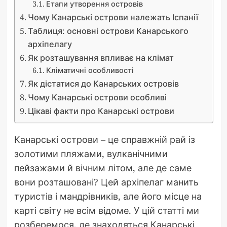
Етапи утворення островів
Чому Канарські острови належать Іспанії
Таблиця: основні острови Канарського
архіпелагу
Як розташування впливає на клімат
Кліматичні особливості
Як дістатися до Канарських островів
Чому Канарські острови особливі
Цікаві факти про Канарські острови
Канарські острови – це справжній рай із
золотими пляжами, вулканічними
пейзажами й вічним літом, але де саме
вони розташовані? Цей архіпелаг манить
туристів і мандрівників, але його місце на
карті світу не всім відоме. У цій статті ми
розберемося, де знаходяться Канарські