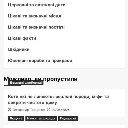
Церковні та святкові дати
Цікаві та визначні місця
Цікаві та визначні постаті
Цікаві факти
Шкідники
Ювелірні вироби та прикраси
Можливо, ви пропустили
Домашні улюбленці
Коти які не линяють: реальні породи, міфи та
секрети чистого дому
Олександр Троценко
07/08/2026
Людина
Наука та природа
Подорожі