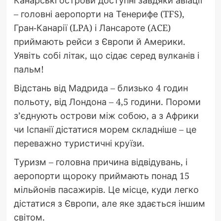
Канарські острови доступні завдяки авіації
– головні аеропорти на Тенерифе (TFS),
Гран-Канарії (LPA) і Лансароте (ACE)
приймають рейси з Європи й Америки.
Уявіть собі літак, що сідає серед вулканів і
пальм!
Відстань від Мадрида – близько 4 годин
польоту, від Лондона – 4,5 години. Пороми
з’єднують острови між собою, а з Африки
чи Іспанії дістатися морем складніше – це
переважно туристичні круїзи.
Туризм – головна причина відвідувань, і
аеропорти щороку приймають понад 15
мільйонів пасажирів. Це місце, куди легко
дістатися з Європи, але яке здається іншим
світом.