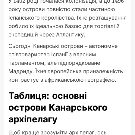
У 1402 році почалася колонізація, а до 1496
року острови повністю стали частиною
Іспанського королівства. Їхнє розташування
робило їх ідеальною базою для торгівлі й
експедицій через Атлантику.
Сьогодні Канарські острови – автономне
співтовариство Іспанії з власним
парламентом, але підпорядковане
Мадриду. Їхня європейська приналежність
контрастує з африканською географією.
Таблиця: основні
острови Канарського
архіпелагу
Щоб краще зрозуміти архіпелаг, ось