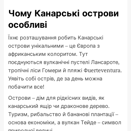
Чому Канарські острови
особливі
Їхнє розташування робить Канарські
острови унікальними – це Європа з
африканським колоритом. Тут
поєднуються вулканічні пустелі Лансароте,
тропічні ліси Гомери й пляжі Фuerteventura.
Уявіть собі острів, де за день можна
побачити все!
Острови – дім для рідкісних видів, як
канарський ящір чи драконове дерево.
Туризм, рибальство й бананові плантації –
основа економіки, а вулкан Тейде – символ
природної величі.