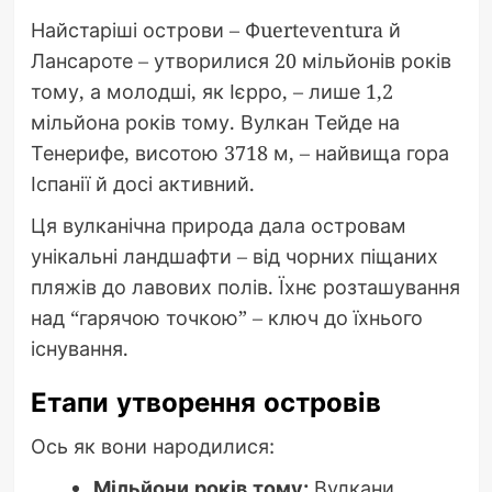
Найстаріші острови – Фuerteventura й
Лансароте – утворилися 20 мільйонів років
тому, а молодші, як Ієрро, – лише 1,2
мільйона років тому. Вулкан Тейде на
Тенерифе, висотою 3718 м, – найвища гора
Іспанії й досі активний.
Ця вулканічна природа дала островам
унікальні ландшафти – від чорних піщаних
пляжів до лавових полів. Їхнє розташування
над “гарячою точкою” – ключ до їхнього
існування.
Етапи утворення островів
Ось як вони народилися:
Мільйони років тому:
Вулкани