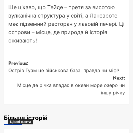
Ще цікаво, що Тейде – третя за висотою
вулканічна структура у світі, а Лансароте
має підземний ресторан у лавовій печері. Ці
острови – місце, де природа й історія
оживають!
Post
Previous:
Острів Гуам це військова база: правда чи міф?
navigation
Next:
Місце де річка впадає в океан море озеро чи
іншу річку
Більше історій
Цікаві факти