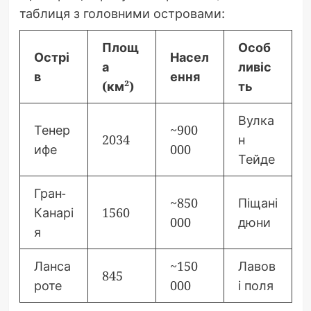
таблиця з головними островами:
Площ
Особ
Острі
Насел
а
ливіс
в
ення
(км²)
ть
Вулка
Тенер
~900
2034
н
ифе
000
Тейде
Гран-
~850
Піщані
Канарі
1560
000
дюни
я
Ланса
~150
Лавов
845
роте
000
і поля