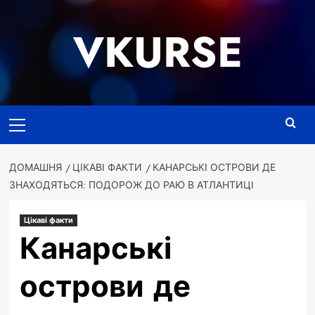
Перейти
до
VKURSE
вмісту
Основне
меню
ДОМАШНЯ
ЦІКАВІ ФАКТИ
КАНАРСЬКІ ОСТРОВИ ДЕ
ЗНАХОДЯТЬСЯ: ПОДОРОЖ ДО РАЮ В АТЛАНТИЦІ
Цікаві факти
Канарські
острови де