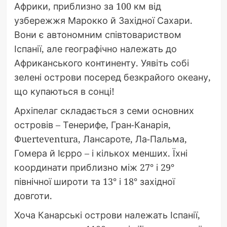
Африки, приблизно за 100 км від
узбережжя Марокко й Західної Сахари.
Вони є автономним співтовариством
Іспанії, але географічно належать до
Африканського континенту. Уявіть собі
зелені острови посеред безкрайого океану,
що купаються в сонці!
Архіпелаг складається з семи основних
островів – Тенерифе, Гран-Канарія,
Фuerteventura, Лансароте, Ла-Пальма,
Гомера й Ієрро – і кількох менших. Їхні
координати приблизно між 27° і 29°
північної широти та 13° і 18° західної
довготи.
Хоча Канарські острови належать Іспанії,