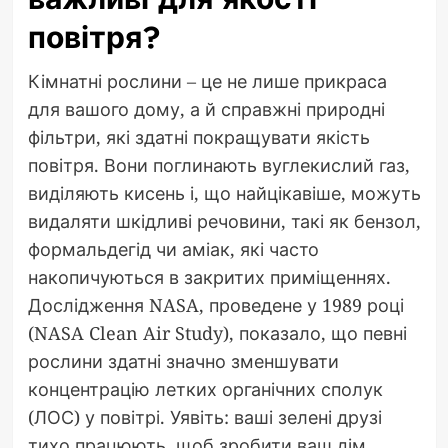
повітря?
Кімнатні рослини – це не лише прикраса
для вашого дому, а й справжні природні
фільтри, які здатні покращувати якість
повітря. Вони поглинають вуглекислий газ,
виділяють кисень і, що найцікавіше, можуть
видаляти шкідливі речовини, такі як бензол,
формальдегід чи аміак, які часто
накопичуються в закритих приміщеннях.
Дослідження NASA, проведене у 1989 році
(NASA Clean Air Study), показало, що певні
рослини здатні значно зменшувати
концентрацію летких органічних сполук
(ЛОС) у повітрі. Уявіть: ваші зелені друзі
тихо працюють, щоб зробити ваш дім