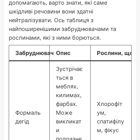
допомагають, варто знати, які саме
шкідливі речовини вони здатні
нейтралізувати. Ось таблиця з
найпоширенішими забруднювачами та
рослинами, які з ними борються.
Забруднювач
Опис
Рослини, що в
Зустрічає
ться в
меблях,
килимах,
фарбах.
Хлорофіт
Формаль
Може
ум,
дегід
викликат
спатифілу
и
м, фікус
подразне