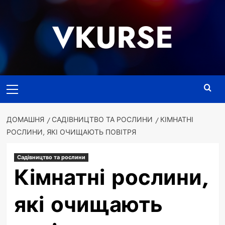
Перейти
до
VKURSE
вмісту
Основне
меню
ДОМАШНЯ
САДІВНИЦТВО ТА РОСЛИНИ
КІМНАТНІ
РОСЛИНИ, ЯКІ ОЧИЩАЮТЬ ПОВІТРЯ
Садівництво та рослини
Кімнатні рослини,
які очищають