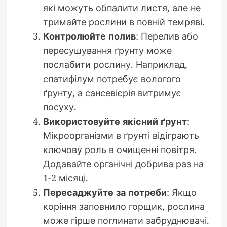
які можуть обпалити листя, але не
тримайте рослини в повній темряві.
Контролюйте полив
: Перелив або
пересушування ґрунту може
послабити рослину. Наприклад,
спатифілум потребує вологого
ґрунту, а сансевієрія витримує
посуху.
Використовуйте якісний ґрунт
:
Мікроорганізми в ґрунті відіграють
ключову роль в очищенні повітря.
Додавайте органічні добрива раз на
1-2 місяці.
Пересаджуйте за потреби
: Якщо
коріння заповнило горщик, рослина
може гірше поглинати забруднювачі.