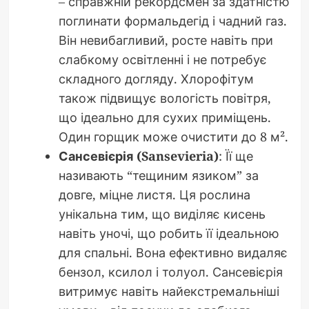
– справжній рекордсмен за здатністю
поглинати формальдегід і чадний газ.
Він невибагливий, росте навіть при
слабкому освітленні і не потребує
складного догляду. Хлорофітум
також підвищує вологість повітря,
що ідеально для сухих приміщень.
Один горщик може очистити до 8 м².
Сансевієрія (Sansevieria)
: Її ще
називають “тещиним язиком” за
довге, міцне листя. Ця рослина
унікальна тим, що виділяє кисень
навіть уночі, що робить її ідеальною
для спальні. Вона ефективно видаляє
бензол, ксилол і толуол. Сансевієрія
витримує навіть найекстремальніші