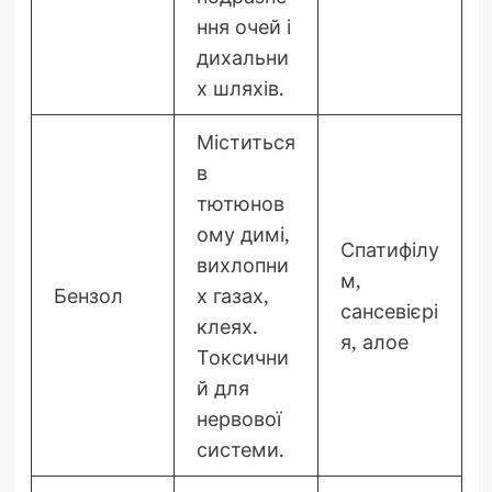
ння очей і
дихальни
х шляхів.
Міститься
в
тютюнов
ому димі,
Спатифілу
вихлопни
м,
Бензол
х газах,
сансевієрі
клеях.
я, алое
Токсични
й для
нервової
системи.