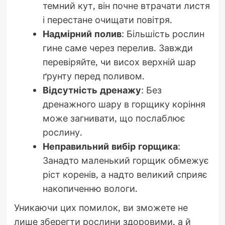
темний кут, він почне втрачати листя
і перестане очищати повітря.
Надмірний полив
: Більшість рослин
гине саме через перелив. Завжди
перевіряйте, чи висох верхній шар
ґрунту перед поливом.
Відсутність дренажу
: Без
дренажного шару в горщику коріння
може загнивати, що послаблює
рослину.
Неправильний вибір горщика
:
Занадто маленький горщик обмежує
ріст коренів, а надто великий сприяє
накопиченню вологи.
Уникаючи цих помилок, ви зможете не
лише зберегти рослини здоровими, а й