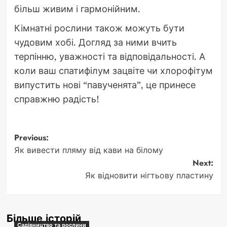
більш живим і гармонійним.
Кімнатні рослини також можуть бути
чудовим хобі. Догляд за ними вчить
терпінню, уважності та відповідальності. А
коли ваш спатифілум зацвіте чи хлорофітум
випустить нові “павученята”, це принесе
справжню радість!
Post
Previous:
Як вивести пляму від кави на білому
navigation
Next:
Як відновити нігтьову пластину
Більше історій
Садівництво та рослини