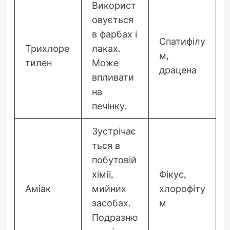
Використ
овується
в фарбах і
Спатифілу
Трихлоре
лаках.
м,
тилен
Може
драцена
впливати
на
печінку.
Зустрічає
ться в
побутовій
хімії,
Фікус,
Аміак
мийних
хлорофіту
засобах.
м
Подразню