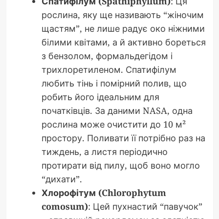
Спатифілум (Spathiphyllum)
: Ця
рослина, яку ще називають “жіночим
щастям”, не лише радує око ніжними
білими квітами, а й активно бореться
з бензолом, формальдегідом і
трихлоретиленом. Спатифілум
любить тінь і помірний полив, що
робить його ідеальним для
початківців. За даними NASA, одна
рослина може очистити до 10 м²
простору. Поливати її потрібно раз на
тиждень, а листя періодично
протирати від пилу, щоб воно могло
“дихати”.
Хлорофітум (Chlorophytum
comosum)
: Цей пухнастий “павучок”