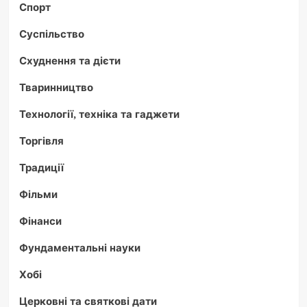
Спорт
Суспільство
Схуднення та дієти
Тваринництво
Технології, техніка та гаджети
Торгівля
Традиції
Фільми
Фінанси
Фундаментальні науки
Хобі
Церковні та святкові дати