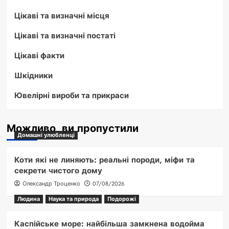
Цікаві та визначні місця
Цікаві та визначні постаті
Цікаві факти
Шкідники
Ювелірні вироби та прикраси
Можливо, ви пропустили
Домашні улюбленці
Коти які не линяють: реальні породи, міфи та
секрети чистого дому
Олександр Троценко
07/08/2026
Людина
Наука та природа
Подорожі
Каспійське море: найбільша замкнена водойма