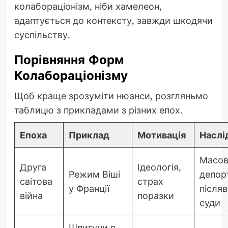
колабораціонізм, ніби хамелеон,
адаптується до контексту, завжди шкодячи
суспільству.
Порівняння Форм
Колабораціонізму
Щоб краще зрозуміти нюанси, розгляньмо
таблицю з прикладами з різних епох.
Епоха
Приклад
Мотивація
Наслі
Масов
Друга
Ідеологія,
Режим Віші
депорт
світова
страх
у Франції
післяв
війна
поразки
суди
Шпигуни в