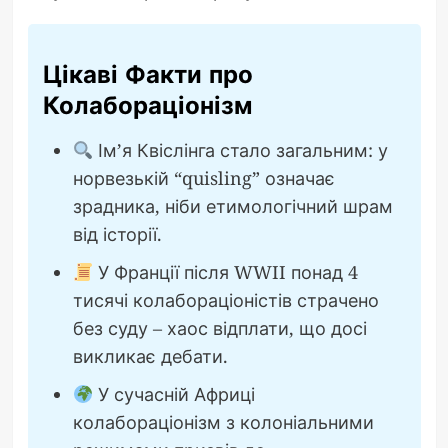
Цікаві Факти про
Колабораціонізм
Ім’я Квіслінга стало загальним: у
норвезькій “quisling” означає
зрадника, ніби етимологічний шрам
від історії.
У Франції після WWII понад 4
тисячі колабораціоністів страчено
без суду – хаос відплати, що досі
викликає дебати.
У сучасній Африці
колабораціонізм з колоніальними