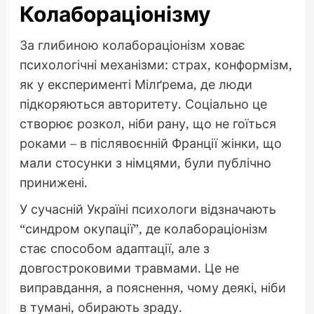
Колабораціонізму
За глибиною колабораціонізм ховає
психологічні механізми: страх, конформізм,
як у експерименті Мілґрема, де люди
підкоряються авторитету. Соціально це
створює розкол, ніби рану, що не гоїться
роками – в післявоєнній Франції жінки, що
мали стосунки з німцями, були публічно
принижені.
У сучасній Україні психологи відзначають
“синдром окупації”, де колабораціонізм
стає способом адаптації, але з
довгостроковими травмами. Це не
виправдання, а пояснення, чому деякі, ніби
в тумані, обирають зраду.