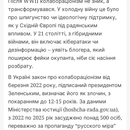
Після WWII колабораціонізм не зник, а
трансформувався. У холодну війну це було
про шпигунство чи ідеологічну підтримку,
як у Східній Європі під радянським
впливом. У 21 столітті, з гібридними
війнами, він включає кібератаки чи
дезінформацію – уявіть блогера, який
поширює фейки окупанта, ніби сіє насіння
розбрату.
В Україні закон про колабораціонізм від
березня 2022 року, підписаний президентом
Зеленським, визначає його як злочин, з
покаранням до 12-15 років. За даними
Міністерства юстиції (hoshcha-rada.gov.ua),
з 2022 по 2025 рік засуджено понад 500 осіб,
переважно за пропаганду “русского міра”