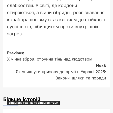
слабкостей. У світі, де кордони
стираються, а війни гібридні, розпізнавання
колабораціонізму стає ключем до стійкості
суспільств, ніби щитом проти внутрішніх
загроз.
Post
Previous:
Хімічна зброя: отруйна тінь над людством
navigation
Next:
Як уникнути призову до армії в Україні 2025:
Законні шляхи та поради
Більше історій
Військова техніка та військові теми