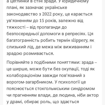
а цеглинки в стіні зради. У юридичному
плані, як зазначає українське
законодавство з 2022 року, це карається
ув’язненням до 15 років, залежно від
тяжкості – від пропаганди до
безпосередньої допомоги в репресіях. Ця
багатогранність робить термін slippery, як
слизький лід, де межа між виживанням і
зрадою розмивається.
Порівняйте з подібними поняттями: зрада –
це ширше, може бути без окупації, тоді як
колабораціонізм завжди пов’язаний з
ворогом-загарбником. У психології це
пояснюється стокгольмським синдромом
чи прагненням влади, де людина, ніби актор
у драмі, обирає роль, що здається