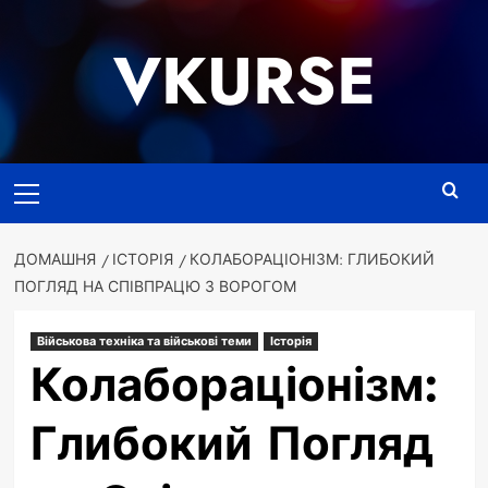
Перейти
до
VKURSE
вмісту
Основне
меню
ДОМАШНЯ
ІСТОРІЯ
КОЛАБОРАЦІОНІЗМ: ГЛИБОКИЙ
ПОГЛЯД НА СПІВПРАЦЮ З ВОРОГОМ
Військова техніка та військові теми
Історія
Колабораціонізм:
Глибокий Погляд