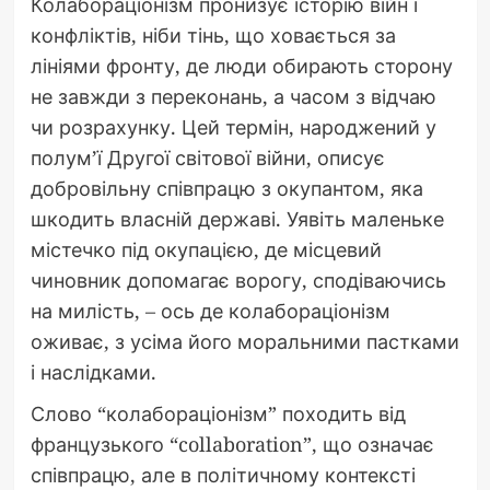
Колабораціонізм пронизує історію війн і
конфліктів, ніби тінь, що ховається за
лініями фронту, де люди обирають сторону
не завжди з переконань, а часом з відчаю
чи розрахунку. Цей термін, народжений у
полум’ї Другої світової війни, описує
добровільну співпрацю з окупантом, яка
шкодить власній державі. Уявіть маленьке
містечко під окупацією, де місцевий
чиновник допомагає ворогу, сподіваючись
на милість, – ось де колабораціонізм
оживає, з усіма його моральними пастками
і наслідками.
Слово “колабораціонізм” походить від
французького “collaboration”, що означає
співпрацю, але в політичному контексті