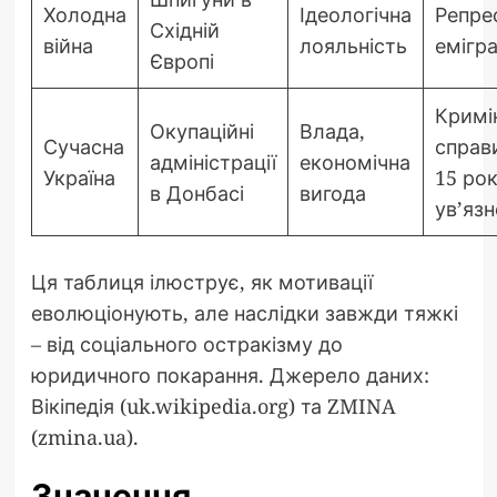
Холодна
Ідеологічна
Репрес
Східній
війна
лояльність
емігра
Європі
Кримі
Окупаційні
Влада,
Сучасна
справи
адміністрації
економічна
Україна
15 рок
в Донбасі
вигода
ув’язн
Ця таблиця ілюструє, як мотивації
еволюціонують, але наслідки завжди тяжкі
– від соціального остракізму до
юридичного покарання. Джерело даних:
Вікіпедія (uk.wikipedia.org) та ZMINA
(zmina.ua).
Значення