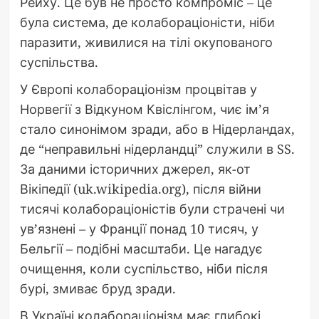
Рейху. Це був не просто компроміс – це
була система, де колабораціоністи, ніби
паразити, живилися на тілі окупованого
суспільства.
У Європі колабораціонізм процвітав у
Норвегії з Відкуном Квіслінгом, чиє ім’я
стало синонімом зради, або в Нідерландах,
де “неправильні нідерландці” служили в SS.
За даними історичних джерел, як-от
Вікіпедії (uk.wikipedia.org), після війни
тисячі колабораціоністів були страчені чи
ув’язнені – у Франції понад 10 тисяч, у
Бельгії – подібні масштаби. Це нагадує
очищення, коли суспільство, ніби після
бурі, змиває бруд зради.
В Україні колабораціонізм має глибокі