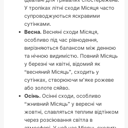
У тропіках літні сходи Місяця часто
супроводжуються яскравими
сутінками.
Весна.
Весняні сходи Місяця,
особливо під час рівнодення,
вирізняються балансом між денною
та нічною видимістю. Повний Місяць
у березні чи квітні, відомий як
“весняний Місяць”, сходить у
сутінках, створюючи м’яке рожеве
або золоте сяйво.
Осінь.
Осінні сходи, особливо
“жнивний Місяць” у вересні чи
жовтні, славляться теплим відтінком
через розсіювання світла в
атмосфері. У цей час Місяць сходить