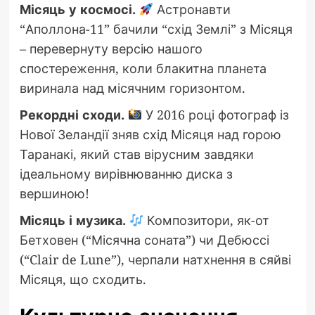
Місяць у космосі.
Астронавти
“Аполлона-11” бачили “схід Землі” з Місяця
– перевернуту версію нашого
спостереження, коли блакитна планета
виринала над місячним горизонтом.
Рекордні сходи.
У 2016 році фотограф із
Нової Зеландії зняв схід Місяця над горою
Таранакі, який став вірусним завдяки
ідеальному вирівнюванню диска з
вершиною!
Місяць і музика.
Композитори, як-от
Бетховен (“Місячна соната”) чи Дебюссі
(“Clair de Lune”), черпали натхнення в сяйві
Місяця, що сходить.