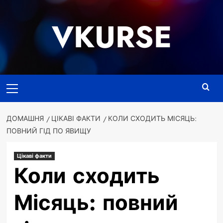
Перейти
до
VKURSE
вмісту
Основне
меню
ДОМАШНЯ
ЦІКАВІ ФАКТИ
КОЛИ СХОДИТЬ МІСЯЦЬ:
ПОВНИЙ ГІД ПО ЯВИЩУ
Цікаві факти
Коли сходить
Місяць: повний