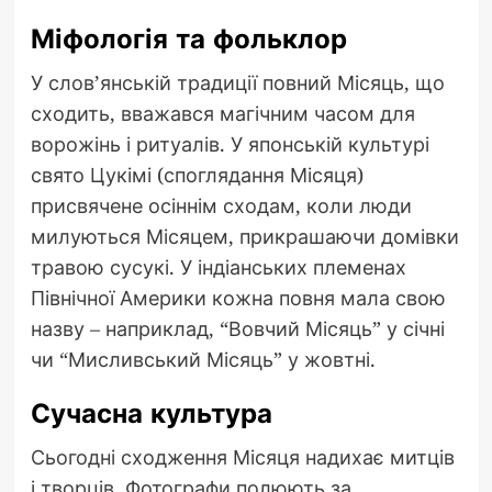
Міфологія та фольклор
У слов’янській традиції повний Місяць, що
сходить, вважався магічним часом для
ворожінь і ритуалів. У японській культурі
свято Цукімі (споглядання Місяця)
присвячене осіннім сходам, коли люди
милуються Місяцем, прикрашаючи домівки
травою сусукі. У індіанських племенах
Північної Америки кожна повня мала свою
назву – наприклад, “Вовчий Місяць” у січні
чи “Мисливський Місяць” у жовтні.
Сучасна культура
Сьогодні сходження Місяця надихає митців
і творців. Фотографи полюють за