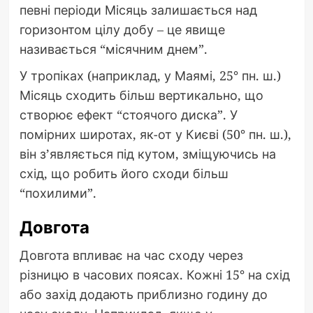
певні періоди Місяць залишається над
горизонтом цілу добу – це явище
називається “місячним днем”.
У тропіках (наприклад, у Маямі, 25° пн. ш.)
Місяць сходить більш вертикально, що
створює ефект “стоячого диска”. У
помірних широтах, як-от у Києві (50° пн. ш.),
він з’являється під кутом, зміщуючись на
схід, що робить його сходи більш
“похилими”.
Довгота
Довгота впливає на час сходу через
різницю в часових поясах. Кожні 15° на схід
або захід додають приблизно годину до