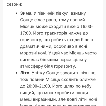
сезони:
Зима.
У північній півкулі взимку
Сонце сідає рано, тому повний
Місяць може сходити вже о 16:00–
17:00. Його траєкторія нижча до
горизонту, що робить сходи більш
драматичними, особливо в ясні
морозні ночі. У цей час Місяць часто
виглядає більшим через щільну
атмосферу біля горизонту.
Літо.
Улітку Сонце заходить пізніше,
тож повний Місяць сходить ближче
до 20:00–21:00. Його шлях по небу
вищий, що може зробити сходи
менш виразними, але довгі літні ночі
ідеальні для тривалих спостережень.