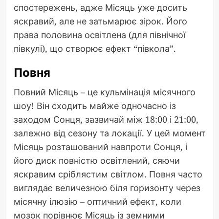
спостережень, адже Місяць уже досить
яскравий, але не затьмарює зірок. Його
права половина освітлена (для північної
півкулі), що створює ефект “півкола”.
Повня
Повний Місяць – це кульмінація місячного
шоу! Він сходить майже одночасно із
заходом Сонця, зазвичай між 18:00 і 21:00,
залежно від сезону та локації. У цей момент
Місяць розташований навпроти Сонця, і
його диск повністю освітлений, сяючи
яскравим сріблястим світлом. Повня часто
виглядає величезною біля горизонту через
місячну ілюзію – оптичний ефект, коли
мозок порівнює Місяць із земними