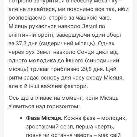
потрібно зануритися в небесну механіку –
але не лякайтеся, ми пояснимо все так, ніби
розповідаємо історію за чашкою чаю.
Місяць рухається навколо Землі по
еліптичній орбіті, завершуючи один оберт
за 27,3 дня (сидеричний місяць). Однак
через рух Землі навколо Сонця цикл від
одного молодика до іншого (синодичний
місяць) триває приблизно 29,5 дня. Цей
ритм задає основу для часу сходу Місяця,
але є й інші важливі фактори.
Ось що впливає на момент, коли Місяць
з’явиться над горизонтом:
Фаза Місяця.
Кожна фаза – молодик,
зростаючий серп, перша чверть,
повня чи остання чверть – має свій