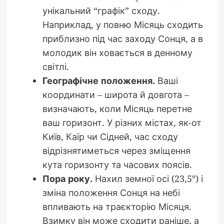
унікальний “графік” сходу.
Наприклад, у повню Місяць сходить
приблизно під час заходу Сонця, а в
молодик він ховається в денному
світлі.
Географічне положення.
Ваші
координати – широта й довгота –
визначають, коли Місяць перетне
ваш горизонт. У різних містах, як-от
Київ, Каїр чи Сідней, час сходу
відрізнятиметься через зміщення
кута горизонту та часових поясів.
Пора року.
Нахил земної осі (23,5°) і
зміна положення Сонця на небі
впливають на траєкторію Місяця.
Взимку він може сходити раніше, а