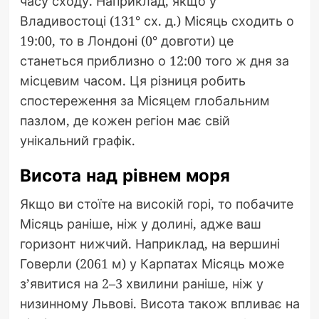
часу сходу. Наприклад, якщо у
Владивостоці (131° сх. д.) Місяць сходить о
19:00, то в Лондоні (0° довготи) це
станеться приблизно о 12:00 того ж дня за
місцевим часом. Ця різниця робить
спостереження за Місяцем глобальним
пазлом, де кожен регіон має свій
унікальний графік.
Висота над рівнем моря
Якщо ви стоїте на високій горі, то побачите
Місяць раніше, ніж у долині, адже ваш
горизонт нижчий. Наприклад, на вершині
Говерли (2061 м) у Карпатах Місяць може
з’явитися на 2–3 хвилини раніше, ніж у
низинному Львові. Висота також впливає на