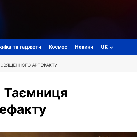
ехніка та гаджети
Космос
Новини
UK
Я СВЯЩЕННОГО АРТЕФАКТУ
: Таємниця
ефакту