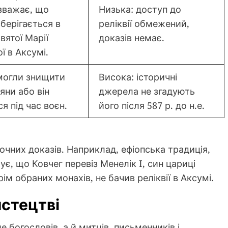
вважає, що
Низька: доступ до
зберігається в
реліквії обмежений,
вятої Марії
доказів немає.
ї в Аксумі.
могли знищити
Висока: історичні
яни або він
джерела не згадують
я під час воєн.
його після 587 р. до н.е.
аточних доказів. Наприклад, ефіопська традиція,
ує, що Ковчег перевіз Менелік I, син цариці
ім обраних монахів, не бачив реліквії в Аксумі.
истецтві
 богословів, а й митців, письменників і