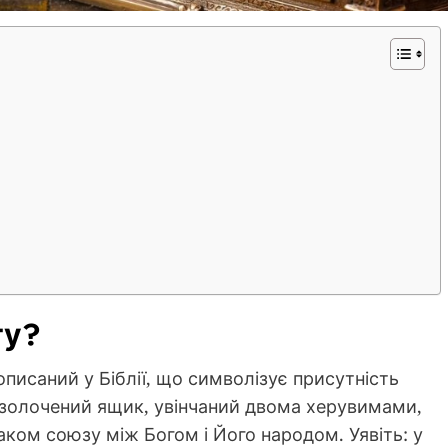
ту?
описаний у Біблії, що символізує присутність
позолочений ящик, увінчаний двома херувимами,
наком союзу між Богом і Його народом. Уявіть: у