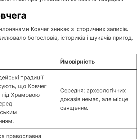
вчега
лонянами Ковчег зникає з історичних записів.
вилювало богословів, істориків і шукачів пригод.
Ймовірність
дейські традиції
ують, що Ковчег
Середня: археологічних
 під Храмовою
доказів немає, але місце
еред
священне.
нським
нням.
ка православна