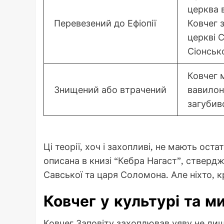
церква 
Перевезений до Ефіопії
Ковчег 
церкві С
Сіонсько
Ковчег 
Знищений або втрачений
вавилон
загубивс
Ці теорії, хоч і захопливі, не мають ост
описана в книзі “Кебра Нагаст”, ствердж
Савської та царя Соломона. Але ніхто, кр
Ковчег у культурі та м
Ковчег Заповіту захоплював уяву не лише