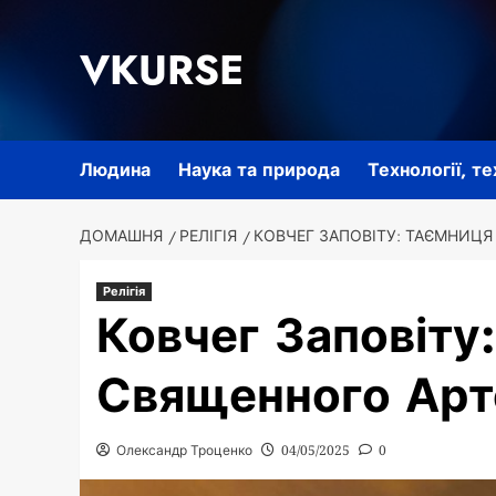
Перейти
до
VKURSE
вмісту
Людина
Наука та природа
Технології, т
ДОМАШНЯ
РЕЛІГІЯ
КОВЧЕГ ЗАПОВІТУ: ТАЄМНИЦ
Релігія
Ковчег Заповіту
Священного Арт
Олександр Троценко
04/05/2025
0