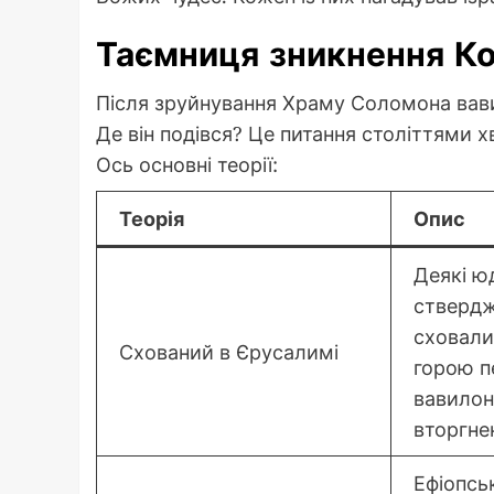
Таємниця зникнення Ко
Після зруйнування Храму Соломона вави
Де він подівся? Це питання століттями х
Ось основні теорії:
Теорія
Опис
Деякі ю
ствердж
сховали
Схований в Єрусалимі
горою п
вавило
вторгне
Ефіопсь