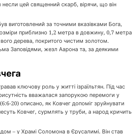
ни несли цей священний скарб, вірячи, що він
г був виготовлений за точними вказівками Бога,
озміри приблизно 1,2 метра в довжину, 0,7 метра
ієвого дерева, покритого чистим золотом.
ьма Заповідями, жезл Аарона та, за деякими
вчега
ігравав ключову роль у житті ізраїльтян. Під час
 присутність вважалася запорукою перемоги у
 (6:6-20) описано, як Ковчег допоміг зруйнувати
несуть Ковчег, сурмлять у труби, а народ кричить
годом – у Храмі Соломона в Єрусалимі. Він став