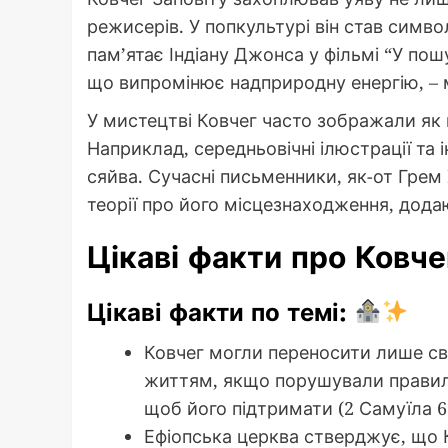
режисерів. У попкультурі він став симв
пам’ятає Індіану Джонса у фільмі “У пош
що випромінює надприродну енергію, – м
У мистецтві Ковчег часто зображали як
Наприклад, середньовічні ілюстрації та 
сяйва. Сучасні письменники, як-от Грем 
теорії про його місцезнаходження, дода
Цікаві факти про Ковче
Цікаві факти по темі:
Ковчег могли переносити лише свя
життям, якщо порушували правила
щоб його підтримати (2 Самуїла 6:
Ефіопська церква стверджує, що 