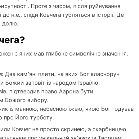
сутності. Проте з часом, після руйнування
о н.е., сліди Ковчега губляться в історії. Це
о долю.
чега?
ожен з яких мав глибоке символічне значення.
и
: Два кам’яні плити, на яких Бог власноруч
и Божий заповіт із народом Ізраїлю.
вів, підтвердив право Аарона бути
ом Божого вибору.
чик із манною, небесною їжею, якою Бог годував
ло про Його турботу.
обили Ковчег не просто скринею, а скарбницею
аїльтянам про унікальний зв’язок із Творцем.