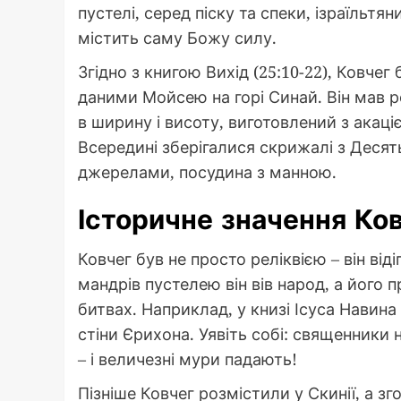
пустелі, серед піску та спеки, ізраїльтя
містить саму Божу силу.
Згідно з книгою Вихід (25:10-22), Ковче
даними Мойсею на горі Синай. Він мав р
в ширину і висоту, виготовлений з акац
Всередині зберігалися скрижалі з Десят
джерелами, посудина з манною.
Історичне значення Ко
Ковчег був не просто реліквією – він від
мандрів пустелею він вів народ, а його
битвах. Наприклад, у книзі Ісуса Навина
стіни Єрихона. Уявіть собі: священники 
– і величезні мури падають!
Пізніше Ковчег розмістили у Скинії, а з