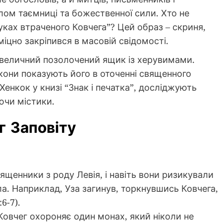
олом таємниці та божественної сили. Хто не
уках втраченого Ковчега”? Цей образ – скриня,
іцно закріпився в масовій свідомості.
 величний позолочений ящик із херувимами.
ікони показують його в оточенні священного
Хенкок у книзі “Знак і печатка”, досліджують
ючи містики.
г Заповіту
щенники з роду Левія, і навіть вони ризикували
. Наприклад, Уза загинув, торкнувшись Ковчега,
6-7).
Ковчег охороняє один монах, який ніколи не