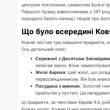
центром поклоніння, символом Божої при
Першого Храму вавилонянами у 587 році д
породило безліч легенд і теорій про йог
Що було всередині Ков
Ковчег містив три священні предмети, к
Ось детальний опис:
Скрижалі з Десятьма Заповідям
записав закон. Вони символізувал
Жезл Аарона
: Цей жезл, що розц
первосвященником. Він був знак
Посудина з манною
: Золотий гле
ізраїльтян у пустелі. Це нагадува
Ці предмети, за текстами Євреїв 9:4, р
Божих чудес. Кожен із них нагадував ізр