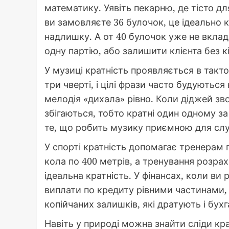
математику. Уявіть пекарню, де тісто дл
ви замовляєте 36 булочок, це ідеально кр
надлишку. А от 40 булочок уже не вклад
одну партію, або залишити клієнта без к
У музиці кратність проявляється в такто
три чверті, і цілі фрази часто будуються
мелодія «дихала» рівно. Коли діджей зв
збігаються, тобто кратні один одному за 
те, що робить музику приємною для слу
У спорті кратність допомагає тренерам 
кола по 400 метрів, а тренування розрахо
ідеальна кратність. У фінансах, коли ви
виплати по кредиту рівними частинами, 
копійчаних залишків, які дратують і бухга
Навіть у природі можна знайти сліди кр