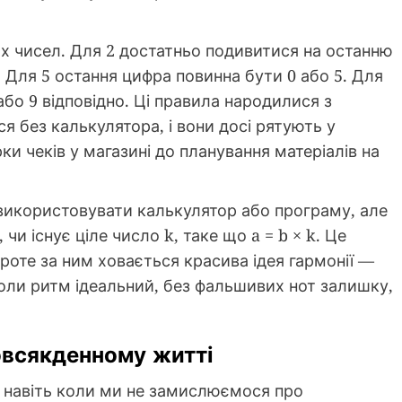
их чисел. Для 2 достатньо подивитися на останню
. Для 5 остання цифра повинна бути 0 або 5. Для
або 9 відповідно. Ці правила народилися з
я без калькулятора, і вони досі рятують у
и чеків у магазині до планування матеріалів на
використовувати калькулятор або програму, але
и існує ціле число k, таке що a = b × k. Це
роте за ним ховається красива ідея гармонії —
коли ритм ідеальний, без фальшивих нот залишку,
овсякденному житті
, навіть коли ми не замислюємося про