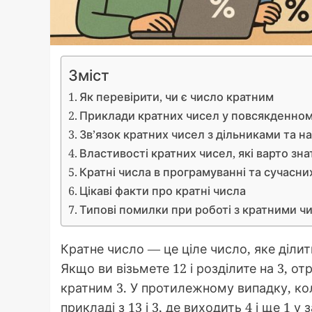
Зміст
Як перевірити, чи є число кратним
Приклади кратних чисел у повсякденном
Зв’язок кратних чисел з дільниками та 
Властивості кратних чисел, які варто зна
Кратні числа в програмуванні та сучасни
Цікаві факти про кратні числа
Типові помилки при роботі з кратними чи
Кратне число — це ціле число, яке ділит
Якщо ви візьмете 12 і розділите на 3, от
кратним 3. У протилежному випадку, кол
прикладі з 13 і 3, де виходить 4 і ще 1 