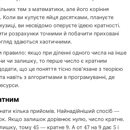
ільних тем з математики, але його коріння
. Коли ви купуєте яйця десятками, плануєте
музиці, ви несвідомо оперуєте ідеєю кратності.
ити розрахунки точними й побачити приховані
погляд здаються хаотичними.
и правило: якщо при діленні одного числа на інше
ни чи залишку, то перше число є кратним
одати, що це поняття тісно пов’язане з теорією
а навіть з алгоритмами в програмуванні, де
ресурси.
ратним
знати кілька прийомів. Найнадійніший спосіб —
шок. Якщо залишок дорівнює нулю, число кратне.
лишку, тому 45 — кратне 9. А от 47 на 9 дає 5 і