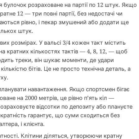
я булочок розраховане на партії по 12 штук. Якщо
атне 12 — три повні партії, без недостачі чи
аються рівно, і пекар змушений або додати ще
ількох штук.
вих розмірах. У вальсі 3/4 кожен такт містить
 на кратних кількостях тактів — 4, 8, 12, — щоб
одить треки, він шукає моменти, де удари
кількістю бітів. Це не просто технічна деталь, а
ху.
планувати навантаження. Якщо спортсмен бігає
ване на 2000 метрів, це рівно п’ять кіл —
 розраховуєте відсотки по депозиту або плануєте
кратність гарантує, що суми сходиться без
лтера, і клієнта.
атності. Клітини діляться, утворюючи кратну