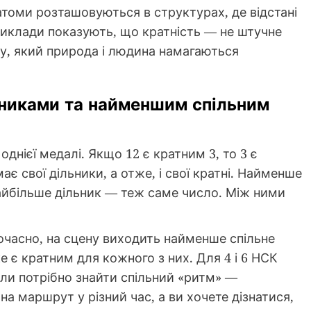
 атоми розташовуються в структурах, де відстані
риклади показують, що кратність — не штучне
ку, який природа і людина намагаються
льниками та найменшим спільним
однієї медалі. Якщо 12 є кратним 3, то 3 є
є свої дільники, а отже, і свої кратні. Найменше
айбільше дільник — теж саме число. Між ними
очасно, на сцену виходить найменше спільне
е є кратним для кожного з них. Для 4 і 6 НСК
ли потрібно знайти спільний «ритм» —
а маршрут у різний час, а ви хочете дізнатися,