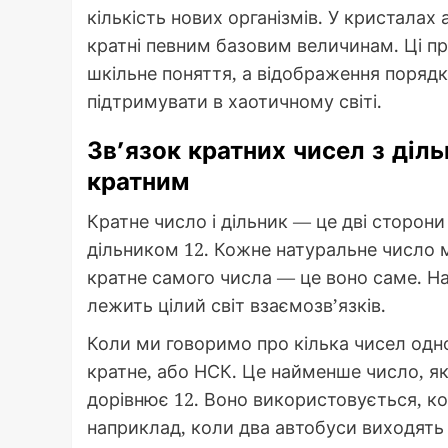
кількість нових організмів. У кристалах
кратні певним базовим величинам. Ці п
шкільне поняття, а відображення поряд
підтримувати в хаотичному світі.
Зв’язок кратних чисел з ді
кратним
Кратне число і дільник — це дві сторони 
дільником 12. Кожне натуральне число ма
кратне самого числа — це воно саме. Н
лежить цілий світ взаємозв’язків.
Коли ми говоримо про кілька чисел одн
кратне, або НСК. Це найменше число, як
дорівнює 12. Воно використовується, ко
наприклад, коли два автобуси виходять н