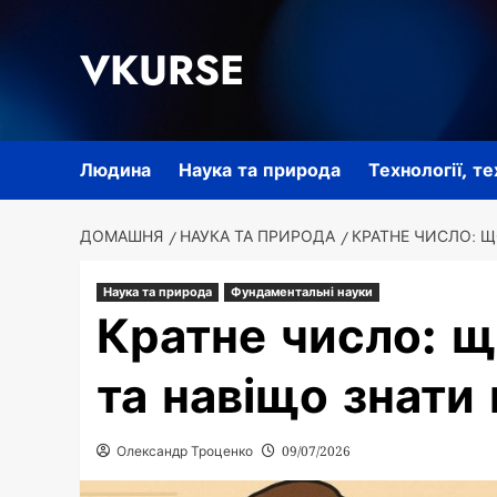
Перейти
до
VKURSE
вмісту
Людина
Наука та природа
Технології, т
ДОМАШНЯ
НАУКА ТА ПРИРОДА
КРАТНЕ ЧИСЛО: Щ
Наука та природа
Фундаментальні науки
Кратне число: щ
та навіщо знати
Олександр Троценко
09/07/2026