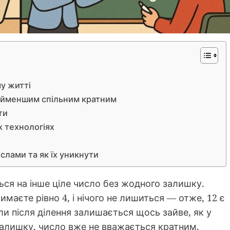
у житті
найменшим спільним кратним
ти
х технологіях
слами та як їх уникнути
ься на інше ціле число без жодного залишку.
римаєте рівно 4, і нічого не лишиться — отже, 12 є
и після ділення залишається щось зайве, як у
у залишку, число вже не вважається кратним.