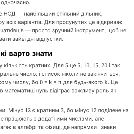
і одночасно.
, де НСД — найбільший спільний дільник,
 всіх варіантів. Для просунутих це відкриває
початківців — просто зручний інструмент, щоб не
ати зайві дні відпустки.
кі варто знати
ількість кратних. Для 5 це 5, 10, 15, 20 і так
альне число, і список ніколи не закінчиться.
му числу, бо 0 = k × n для будь-якого k. Це
в математиці нуль відіграє важливу роль як
. Мінус 12 є кратним 3, бо мінус 12 поділене на
тіше працюють з додатними числами, але
ає в алгебрі та фізиці, де напрямки і знаки