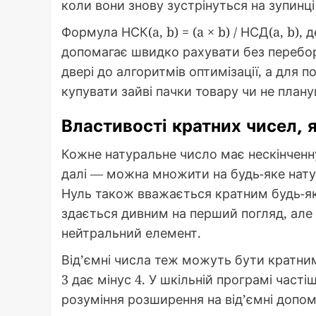
коли вони знову зустрінуться на зупинц
Формула НСК(a, b) = (a × b) / НСД(a, b)
допомагає швидко рахувати без перебору
двері до алгоритмів оптимізації, а для 
купувати зайві пачки товару чи не планув
Властивості кратних чисел, я
Кожне натуральне число має нескінченну к
далі — можна множити на будь-яке натур
Нуль також вважається кратним будь-яко
здається дивним на перший погляд, але 
нейтральний елемент.
Від’ємні числа теж можуть бути кратними
3 дає мінус 4. У шкільній програмі час
розуміння розширення на від’ємні допомаг