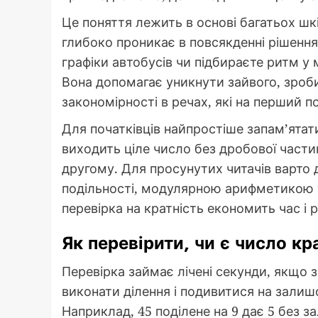
Це поняття лежить в основі багатьох шк
глибоко проникає в повсякденні рішення
графіки автобусів чи підбираєте ритм у 
Вона допомагає уникнути зайвого, зроб
закономірності в речах, які на перший 
Для початківців найпростіше запам’ятат
виходить ціле число без дробової части
другому. Для просунутих читачів варто д
подільності, модулярною арифметикою т
перевірка на кратність економить час і 
Як перевірити, чи є число к
Перевірка займає лічені секунди, якщо 
виконати ділення і подивитися на зали
Наприклад, 45 поділене на 9 дає 5 без за