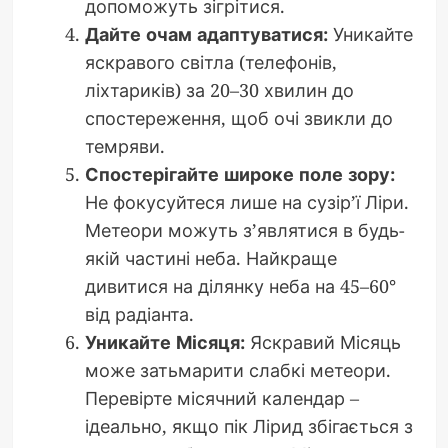
допоможуть зігрітися.
Дайте очам адаптуватися:
Уникайте
яскравого світла (телефонів,
ліхтариків) за 20–30 хвилин до
спостереження, щоб очі звикли до
темряви.
Спостерігайте широке поле зору:
Не фокусуйтеся лише на сузір’ї Ліри.
Метеори можуть з’являтися в будь-
якій частині неба. Найкраще
дивитися на ділянку неба на 45–60°
від радіанта.
Уникайте Місяця:
Яскравий Місяць
може затьмарити слабкі метеори.
Перевірте місячний календар –
ідеально, якщо пік Лірид збігається з