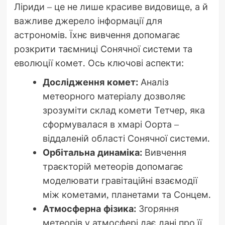
Ліриди – це не лише красиве видовище, а й
важливе джерело інформації для
астрономів. Їхнє вивчення допомагає
розкрити таємниці Сонячної системи та
еволюції комет. Ось ключові аспекти:
Дослідження комет:
Аналіз
метеорного матеріалу дозволяє
зрозуміти склад комети Тетчер, яка
сформувалася в хмарі Оорта –
віддаленій області Сонячної системи.
Орбітальна динаміка:
Вивчення
траєкторій метеорів допомагає
моделювати гравітаційні взаємодії
між кометами, планетами та Сонцем.
Атмосферна фізика:
Згоряння
метеорів у атмосфері дає дані про її