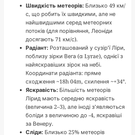
Швидкість метеорів:
Близько 49 км/
с, що робить їх швидкими, але не
найшвидшими серед метеорних
потоків (для порівняння, Леоніди
досягають 71 км/с).
Радіант:
Розташований у сузір’ї Ліри,
поблизу зірки Вега (α Lyrae), однієї з
найяскравіших зірок на небі.
Координати радіанта: пряме
сходження ~18h 04m, схилення ~+34°.
Яскравість:
Більшість метеорів
Лірид мають середню яскравість
(величина 2–3), але іноді з’являються
боліди з величиною до -4, яскравіші
за Венеру.
Сліди:
Близько 25% метеорів