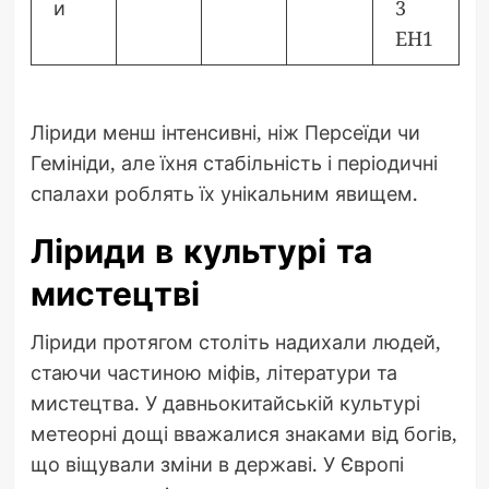
и
3
EH1
Ліриди менш інтенсивні, ніж Персеїди чи
Гемініди, але їхня стабільність і періодичні
спалахи роблять їх унікальним явищем.
Ліриди в культурі та
мистецтві
Ліриди протягом століть надихали людей,
стаючи частиною міфів, літератури та
мистецтва. У давньокитайській культурі
метеорні дощі вважалися знаками від богів,
що віщували зміни в державі. У Європі