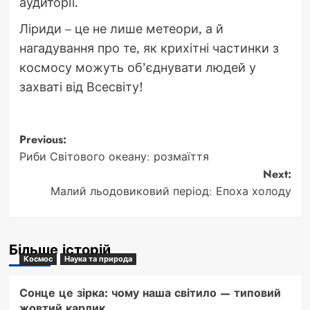
аудиторії.
Ліриди – це не лише метеори, а й
нагадування про те, як крихітні частинки з
космосу можуть об’єднувати людей у
захваті від Всесвіту!
Post
Previous:
Риби Світового океану: розмаїття
navigation
Next:
Малий льодовиковий період: Епоха холоду
Більше історій
Космос
Наука та природа
Сонце це зірка: чому наша світило — типовий
жовтий карлик