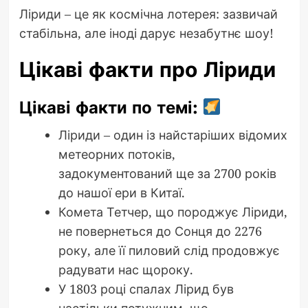
Ліриди – це як космічна лотерея: зазвичай
стабільна, але іноді дарує незабутнє шоу!
Цікаві факти про Ліриди
Цікаві факти по темі:
Ліриди – один із найстаріших відомих
метеорних потоків,
задокументований ще за 2700 років
до нашої ери в Китаї.
Комета Тетчер, що породжує Ліриди,
не повернеться до Сонця до 2276
року, але її пиловий слід продовжує
радувати нас щороку.
У 1803 році спалах Лірид був
настільки потужним, що