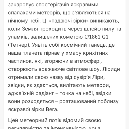
зачаровує спостерігачів яскравими
спалахами метеорів, що з’являються на
нічному небі. Ці «падаючі зірки» виникають,
коли Земля проходить через шлейф пилу та
уламків, залишених кометою C/1861 G1
(Тетчер). Уявіть собі космічний танець, де
наша планета пірнає у хмару крихітних
частинок, які, згоряючи в атмосфері,
створюють вражаюче світлове шоу. Ліриди
отримали свою назву від сузір’я Ліри,
звідки, як здається, вилітають метеори,
адже їхній радіант – точка на небі, звідки
вони розходяться – розташований поблизу
яскравої зірки Вега.
Цей метеорний потік відомий своєю
регулярністю та інтенсивністю, хоча