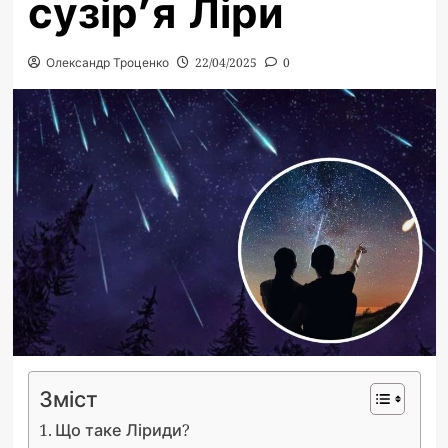
сузір’я Ліри
Олександр Троценко
22/04/2025
0
Зміст
Що таке Ліриди?