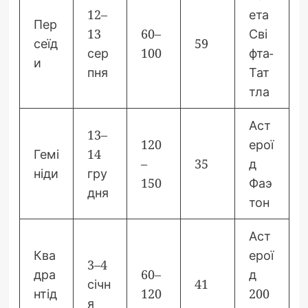
12–
ета
Пер
13
60–
Сві
сеїд
59
сер
100
фта-
и
пня
Тат
тла
Аст
13–
120
ерої
Гемі
14
–
35
д
ніди
гру
150
Фаэ
дня
тон
Аст
Ква
ерої
3–4
дра
60–
д
січн
41
нтід
120
200
я