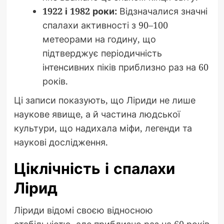
1922 і 1982 роки:
Відзначалися значні
спалахи активності з 90–100
метеорами на годину, що
підтверджує періодичність
інтенсивних піків приблизно раз на 60
років.
Ці записи показують, що Ліриди не лише
наукове явище, а й частина людської
культури, що надихала міфи, легенди та
наукові дослідження.
Ціклічність і спалахи
Лірид
Ліриди відомі своєю відносною
стабільністю, але приблизно раз на 60 років