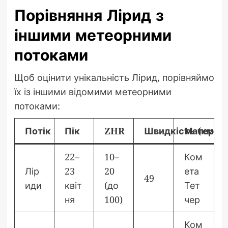
Порівняння Лірид з
іншими метеорними
потоками
Щоб оцінити унікальність Лірид, порівняймо
їх із іншими відомими метеорними
потоками:
Потік
Пік
ZHR
Швидкість (км/с)
Материнс
22–
10–
Ком
Лір
23
20
ета
49
иди
квіт
(до
Тет
ня
100)
чер
Ком