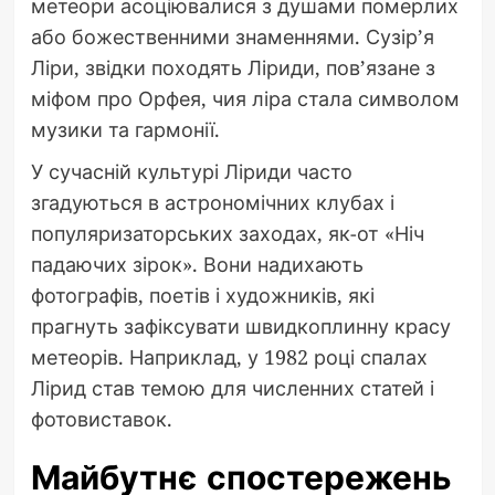
метеори асоціювалися з душами померлих
або божественними знаменнями. Сузір’я
Ліри, звідки походять Ліриди, пов’язане з
міфом про Орфея, чия ліра стала символом
музики та гармонії.
У сучасній культурі Ліриди часто
згадуються в астрономічних клубах і
популяризаторських заходах, як-от «Ніч
падаючих зірок». Вони надихають
фотографів, поетів і художників, які
прагнуть зафіксувати швидкоплинну красу
метеорів. Наприклад, у 1982 році спалах
Лірид став темою для численних статей і
фотовиставок.
Майбутнє спостережень