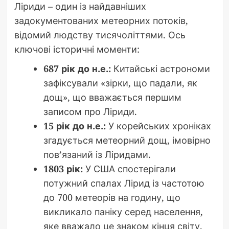
Ліриди – один із найдавніших
задокументованих метеорних потоків,
відомий людству тисячоліттями. Ось
ключові історичні моменти:
687 рік до н.е.:
Китайські астрономи
зафіксували «зірки, що падали, як
дощ», що вважається першим
записом про Ліриди.
15 рік до н.е.:
У корейських хроніках
згадується метеорний дощ, імовірно
пов’язаний із Ліридами.
1803 рік:
У США спостерігали
потужний спалах Лірид із частотою
до 700 метеорів на годину, що
викликало паніку серед населення,
яке вважало це знаком кінця світу.