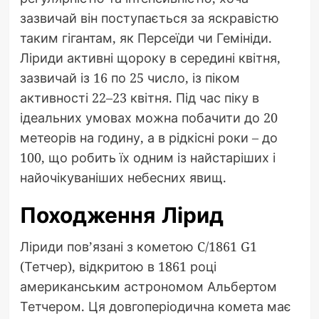
зазвичай він поступається за яскравістю
таким гігантам, як Персеїди чи Гемініди.
Ліриди активні щороку в середині квітня,
зазвичай із 16 по 25 число, із піком
активності 22–23 квітня. Під час піку в
ідеальних умовах можна побачити до 20
метеорів на годину, а в рідкісні роки – до
100, що робить їх одним із найстаріших і
найочікуваніших небесних явищ.
Походження Лірид
Ліриди пов’язані з кометою C/1861 G1
(Тетчер), відкритою в 1861 році
американським астрономом Альбертом
Тетчером. Ця довгоперіодична комета має