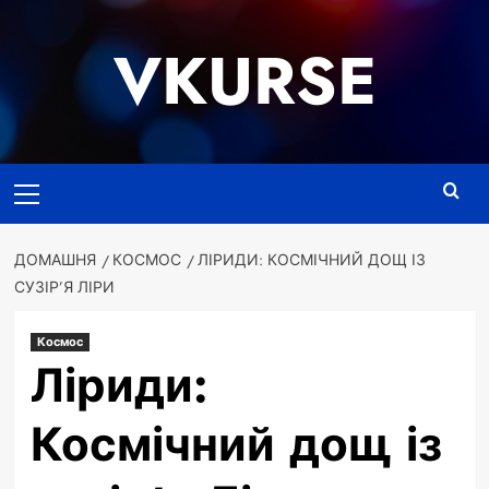
Перейти
до
VKURSE
вмісту
Основне
меню
ДОМАШНЯ
КОСМОС
ЛІРИДИ: КОСМІЧНИЙ ДОЩ ІЗ
СУЗІР’Я ЛІРИ
Космос
Ліриди:
Космічний дощ із