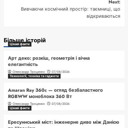
Next:
Вивчаючи космічний простір: таємниці, що
відкриваються
Більше історій
Цікаві факти
Арт деко: розкіш, геометрія і вічна
елегантність
Олександр Троценко
07/08/2026
Технології, техніка та гаджети
Amaran Ray 360c — огляд безбаластного
RGBWW моноблока 360 Вт
Олександр Троценко
07/08/2026
Цікаві факти
Ересуннський міст: інженерне диво між Данією