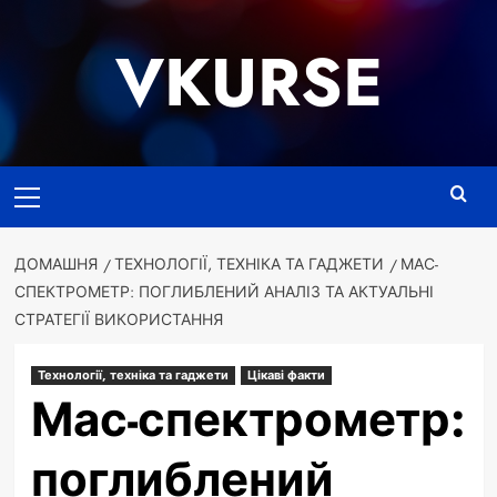
Перейти
до
VKURSE
вмісту
Основне
меню
ДОМАШНЯ
ТЕХНОЛОГІЇ, ТЕХНІКА ТА ГАДЖЕТИ
МАС-
СПЕКТРОМЕТР: ПОГЛИБЛЕНИЙ АНАЛІЗ ТА АКТУАЛЬНІ
СТРАТЕГІЇ ВИКОРИСТАННЯ
Технології, техніка та гаджети
Цікаві факти
Мас-спектрометр:
поглиблений