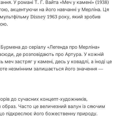
ння. У романі Т. Г. Вайта «Меч у камені» (1938)
тою, акцентуючи на його навчанні у Мерліна. Ця
мультфільму Disney 1963 року, який зробив
ною.
а Бурмена до серіалу «Легенда про Мерліна»
 всюди, де розповідають про Артура. У кожній
ь меч застряг у камені, десь у ковадлі, а іноді це
Проте незмінним залишається його значення —
орів до сучасних концепт-художників,
 образ. Часто це величезний валун із сяючим
що підкреслює його божественну природу.