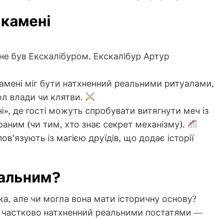
 камені
 не був Екскалібуром. Екскалібур Артур
камені міг бути натхненний реальними ритуалами,
л влади чи клятви.
ні», де гості можуть спробувати витягнути меч із
аним (чи тим, хто знає секрет механізму).
ов’язують із магією друїдів, що додає історії
еальним?
ка, але чи могла вона мати історичну основу?
 частково натхненний реальними постатями —