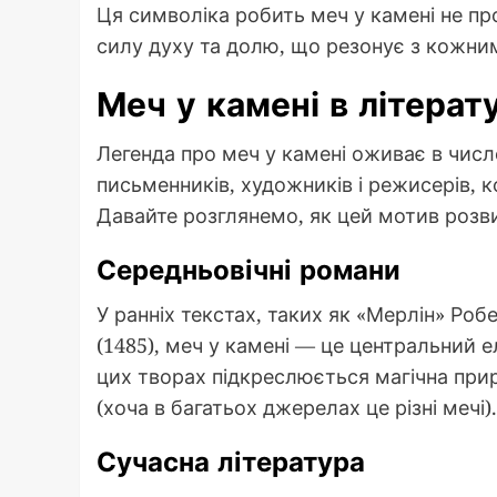
Ця символіка робить меч у камені не пр
силу духу та долю, що резонує з кожни
Меч у камені в літерат
Легенда про меч у камені оживає в числ
письменників, художників і режисерів, 
Давайте розглянемо, як цей мотив розви
Середньовічні романи
У ранніх текстах, таких як «Мерлін» Ро
(1485), меч у камені — це центральний 
цих творах підкреслюється магічна прир
(хоча в багатьох джерелах це різні мечі).
Сучасна література