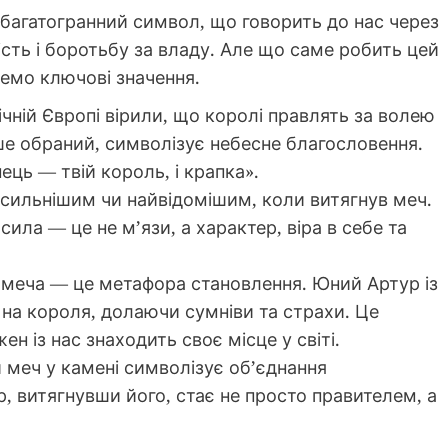
 багатогранний символ, що говорить до нас через
ість і боротьбу за владу. Але що саме робить цей
емо ключові значення.
ічній Європі вірили, що королі правлять за волею
ше обраний, символізує небесне благословення.
ець — твій король, і крапка».
йсильнішим чи найвідомішим, коли витягнув меч.
сила — це не м’язи, а характер, віра в себе та
 меча — це метафора становлення. Юний Артур із
на короля, долаючи сумніви та страхи. Це
жен із нас знаходить своє місце у світі.
и меч у камені символізує об’єднання
, витягнувши його, стає не просто правителем, а