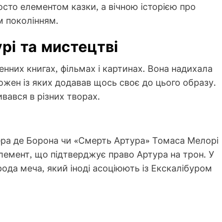
осто елементом казки, а вічною історією про
м поколінням.
урі та мистецтві
енних книгах, фільмах і картинах. Вона надихала
кожен із яких додавав щось своє до цього образу.
вався в різних творах.
бера де Борона чи «Смерть Артура» Томаса Мелорі
елемент, що підтверджує право Артура на трон. У
ода меча, який іноді асоціюють із Екскалібуром