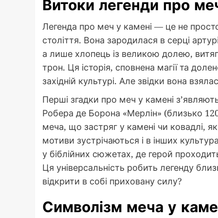
Витоки легенди про ме
Легенда про меч у камені — це не прост
століття. Вона зародилася в серці артур
а лише хлопець із великою долею, витяг
трон. Ця історія, сповнена магії та дол
західній культурі. Але звідки вона взяла
Перші згадки про меч у камені з’являют
Робера де Борона «Мерлін» (близько 12
меча, що застряг у камені чи ковадлі, 
мотиви зустрічаються і в інших культур
у біблійних сюжетах, де герой проходит
Ця універсальність робить легенду бли
відкрити в собі приховану силу?
Символізм меча у каме