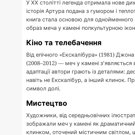
У ХХ столітті легенда отримала нове диха
історія Артура подана з гумором і тепло
книга стала основою для однойменного 
образ меча у камені попкультурною іко
Кіно та телебачення
Від епічного «Екскалібура» (1981) Джон
(2008–2012) — меч у камені з’являється
адаптації автори грають із деталями: дес
навіть не Екскалібур, а інший клинок. 
символ долі.
Мистецтво
Художники, від середньовічних ілюстрат
зображали меч у камені як драматичний
клинком, оточений містичним світлом, 