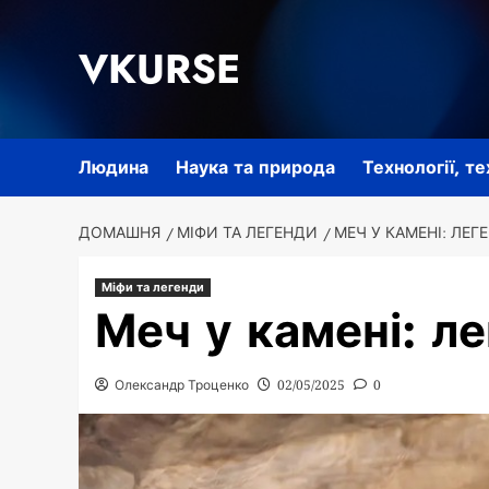
Перейти
до
VKURSE
вмісту
Людина
Наука та природа
Технології, т
ДОМАШНЯ
МІФИ ТА ЛЕГЕНДИ
МЕЧ У КАМЕНІ: ЛЕ
Міфи та легенди
Меч у камені: л
Олександр Троценко
02/05/2025
0