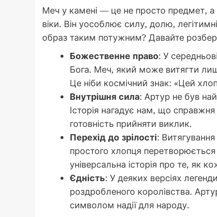
Меч у камені — це не просто предмет, а
віки. Він уособлює силу, долю, легітимн
образ таким потужним? Давайте розбер
Божественне право
: У середньов
Бога. Меч, який може витягти ли
Це ніби космічний знак: «Цей хлоп
Внутрішня сила
: Артур не був на
Історія нагадує нам, що справжня 
готовність прийняти виклик.
Перехід до зрілості
: Витягування
простого хлопця перетворюється 
універсальна історія про те, як ко
Єдність
: У деяких версіях легенд
роздробленого королівства. Артур
символом надії для народу.