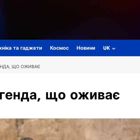
ехніка та гаджети
Космос
Новини
UK
ГЕНДА, ЩО ОЖИВАЄ
егенда, що оживає