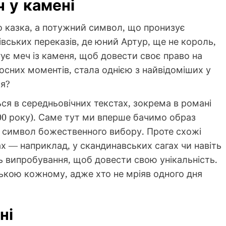
ч у камені
о казка, а потужний символ, що пронизує
івських переказів, де юний Артур, ще не король,
ує меч із каменя, щоб довести своє право на
еносних моментів, стала однією з найвідоміших у
ся?
ься в середньовічних текстах, зокрема в романі
00 року). Саме тут ми вперше бачимо образ
як символ божественного вибору. Проте схожі
ах — наприклад, у скандинавських сагах чи навіть
ь випробування, щоб довести свою унікальність.
зькою кожному, адже хто не мріяв одного дня
ні