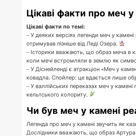
Цікаві факти про меч у
Цікаві факти по темі:
– У деяких версіях легенди меч у камені
отримував пізніше від Леді Озера.
– Історики вважають, що образ меча в 
коли мечі встромляли в землю як симво
– У Діснейленді є атракціон «Меч у каме
ковадла. Спойлер: це вдається лише обр
– У валлійських переказах меч у камені п
кельтського колориту.
Чи був меч у камені р
Легенда про меч у камені звучить як каз
Дослідники вважають, що образ Артура