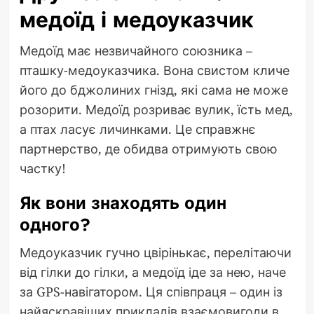
медоїд і медоуказчик
Медоїд має незвичайного союзника –
пташку-медоуказчика. Вона свистом кличе
його до бджолиних гнізд, які сама не може
розорити. Медоїд розриває вулик, їсть мед,
а птах ласує личинками. Це справжнє
партнерство, де обидва отримують свою
частку!
Як вони знаходять один
одного?
Медоуказчик гучно цвірінькає, перелітаючи
від гілки до гілки, а медоїд іде за нею, наче
за GPS-навігатором. Ця співпраця – один із
найяскравіших прикладів взаємовигоди в