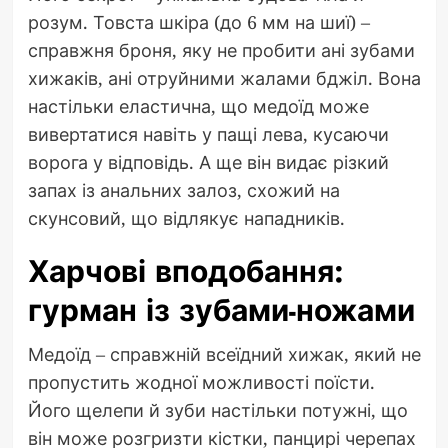
розум. Товста шкіра (до 6 мм на шиї) –
справжня броня, яку не пробити ані зубами
хижаків, ані отруйними жалами бджіл. Вона
настільки еластична, що медоїд може
вивертатися навіть у пащі лева, кусаючи
ворога у відповідь. А ще він видає різкий
запах із анальних залоз, схожий на
скунсовий, що відлякує нападників.
Харчові вподобання:
гурман із зубами-ножами
Медоїд – справжній всеїдний хижак, який не
пропустить жодної можливості поїсти.
Його щелепи й зуби настільки потужні, що
він може розгризти кістки, панцирі черепах