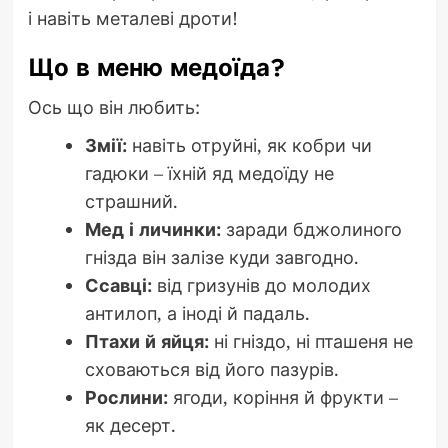
і навіть металеві дроти!
Що в меню медоїда?
Ось що він любить:
Змії:
навіть отруйні, як кобри чи
гадюки – їхній яд медоїду не
страшний.
Мед і личинки:
заради бджолиного
гнізда він залізе куди завгодно.
Ссавці:
від гризунів до молодих
антилоп, а іноді й падаль.
Птахи й яйця:
ні гніздо, ні пташеня не
сховаються від його пазурів.
Рослини:
ягоди, коріння й фрукти –
як десерт.