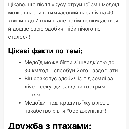
Цікаво, що після укусу отруйної змії медоїд
може впасти в тимчасовий параліч на 40
хвилин до 2 годин, але потім прокидається
й доїдає свою здобич, ніби нічого не
сталося!
Цікаві факти по темі:
Медоїд може бігти зі швидкістю до
30 км/год – спробуй його наздогнати!
Він розкопує здобич із-під землі за
лічені секунди завдяки гострим
кігтям.
Медоїди іноді крадуть їжу в левів –
нахабство рівня “бос джунглів”!
Дружба з птахами: