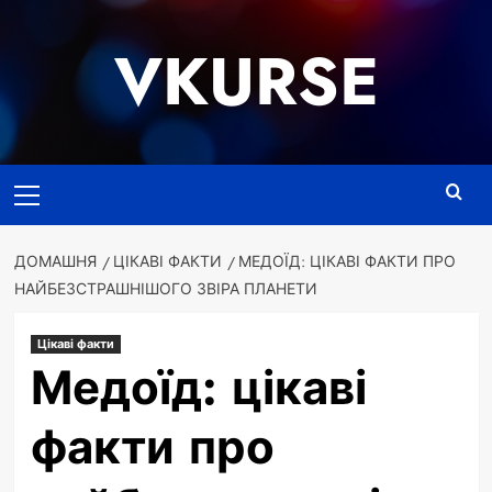
Перейти
до
VKURSE
вмісту
Основне
меню
ДОМАШНЯ
ЦІКАВІ ФАКТИ
МЕДОЇД: ЦІКАВІ ФАКТИ ПРО
НАЙБЕЗСТРАШНІШОГО ЗВІРА ПЛАНЕТИ
Цікаві факти
Медоїд: цікаві
факти про