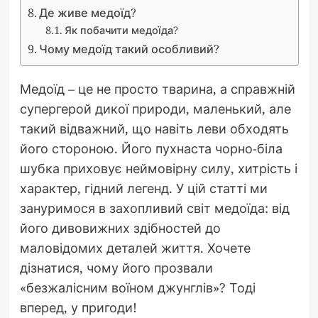
Де живе медоїд?
Як побачити медоїда?
Чому медоїд такий особливий?
Медоїд – це не просто тварина, а справжній
супергерой дикої природи, маленький, але
такий відважний, що навіть леви обходять
його стороною. Його пухнаста чорно-біла
шубка приховує неймовірну силу, хитрість і
характер, гідний легенд. У цій статті ми
зануримося в захопливий світ медоїда: від
його дивовижних здібностей до
маловідомих деталей життя. Хочете
дізнатися, чому його прозвали
«безжалісним воїном джунглів»? Тоді
вперед, у пригоди!