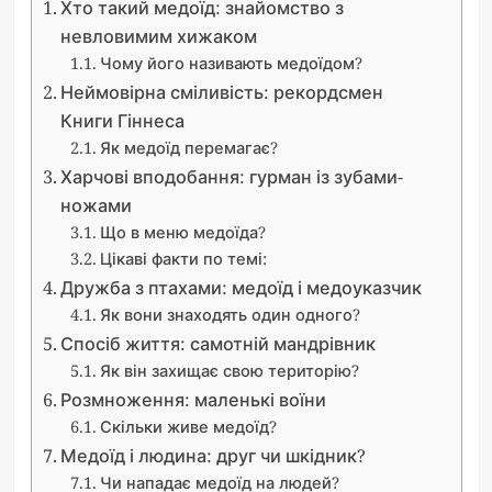
Хто такий медоїд: знайомство з
невловимим хижаком
Чому його називають медоїдом?
Неймовірна сміливість: рекордсмен
Книги Гіннеса
Як медоїд перемагає?
Харчові вподобання: гурман із зубами-
ножами
Що в меню медоїда?
Цікаві факти по темі:
Дружба з птахами: медоїд і медоуказчик
Як вони знаходять один одного?
Спосіб життя: самотній мандрівник
Як він захищає свою територію?
Розмноження: маленькі воїни
Скільки живе медоїд?
Медоїд і людина: друг чи шкідник?
Чи нападає медоїд на людей?