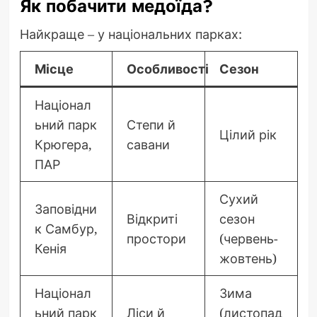
Як побачити медоїда?
Найкраще – у національних парках:
Місце
Особливості
Сезон
Націонал
ьний парк
Степи й
Цілий рік
Крюгера,
савани
ПАР
Сухий
Заповідни
Відкриті
сезон
к Самбур,
простори
(червень-
Кенія
жовтень)
Націонал
Зима
ьний парк
Ліси й
(листопад