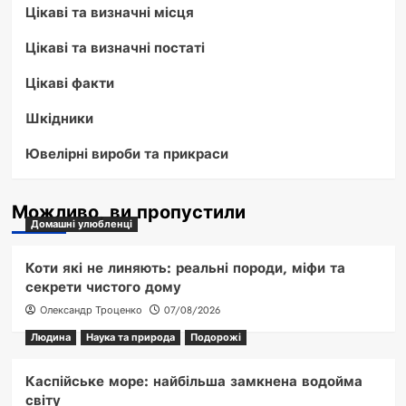
Цікаві та визначні місця
Цікаві та визначні постаті
Цікаві факти
Шкідники
Ювелірні вироби та прикраси
Можливо, ви пропустили
Домашні улюбленці
Коти які не линяють: реальні породи, міфи та
секрети чистого дому
Олександр Троценко
07/08/2026
Людина
Наука та природа
Подорожі
Каспійське море: найбільша замкнена водойма
світу