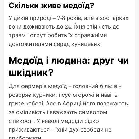
Скільки живе медоїд?
У дикій природі – 7-8 років, але в зоопарках
вони доживають до 24. Їхня стійкість до
травм і отрут робить їх справжніми
довгожителями серед куницевих.
Медоїд і людина: друг чи
шкідник?
Для фермерів медоїд – головний біль: він
розоряє курники, псує огорожі й навіть
гризе кабелі. Але в Африці його поважають
за сміливість і вважають символом
стійкості. У неволі медоїди рідко
приживаються – їхній дух свободи не
приборкати.