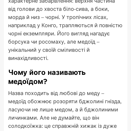
характерне забарвлення: верхня частина
від голови до хвоста біло-сива, а боки,
морда й низ – чорні. У тропічних лісах,
наприклад у Конго, трапляються й повністю
чорні екземпляри. Його вигляд нагадує
борсука чи росомаху, але медоїд –
унікальний у своїй сміливості й
винахідливості.
Чому його називають
медоїдом?
Назва походить від любові до меду –
медоїд обожнює розоряти бджолині гнізда,
ласуючи не лише медом, а й бджолиними
личинками. Але не думайте, що він
солодкоїжка: це справжній хижак із дуже