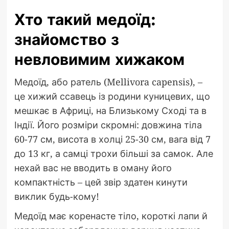
Хто такий медоїд:
знайомство з
невловимим хижаком
Медоїд, або ратель (Mellivora capensis), –
це хижий ссавець із родини куницевих, що
мешкає в Африці, на Близькому Сході та в
Індії. Його розміри скромні: довжина тіла
60-77 см, висота в холці 25-30 см, вага від 7
до 13 кг, а самці трохи більші за самок. Але
нехай вас не вводить в оману його
компактність – цей звір здатен кинути
виклик будь-кому!
Медоїд має коренасте тіло, короткі лапи й