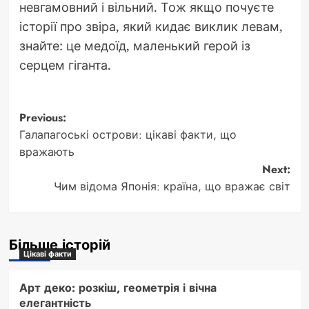
невгамовний і вільний. Тож якщо почуєте
історії про звіра, який кидає виклик левам,
знайте: це медоїд, маленький герой із
серцем гіганта.
Post
Previous:
Галапагоські острови: цікаві факти, що
navigation
вражають
Next:
Чим відома Японія: країна, що вражає світ
Більше історій
Цікаві факти
Арт деко: розкіш, геометрія і вічна
елегантність