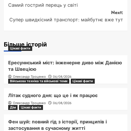
Самий гострий перець у світі
navigation
Next:
Супер швидкісний транспорт: майбутнє вже тут
Більше історій
Цікаві факти
Ересуннський міст: інженерне диво між Данією
та Швецією
Олександр Троценко
06/08/2026
Військова техніка та військові теми
Цікаві факти
Літак судного дня: що це і як працює
Олександр Троценко
06/08/2026
Дім
Цікаві факти
Фен шуй: повний гід з історії, принципів і
застосування в сучасному житті