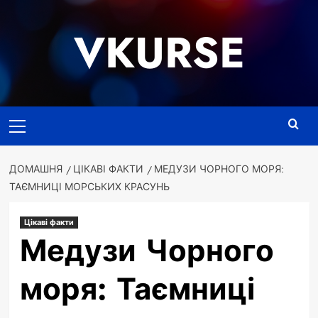
Перейти
до
VKURSE
вмісту
Основне
меню
ДОМАШНЯ
ЦІКАВІ ФАКТИ
МЕДУЗИ ЧОРНОГО МОРЯ:
ТАЄМНИЦІ МОРСЬКИХ КРАСУНЬ
Цікаві факти
Медузи Чорного
моря: Таємниці