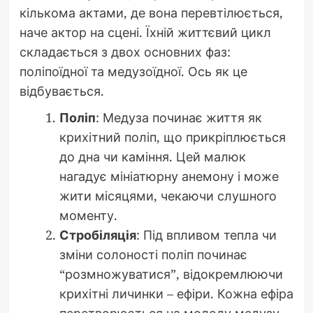
кількома актами, де вона перевтілюється,
наче актор на сцені. Їхній життєвий цикл
складається з двох основних фаз:
поліпоїдної та медузоїдної. Ось як це
відбувається.
Поліп
: Медуза починає життя як
крихітний поліп, що прикріплюється
до дна чи каміння. Цей малюк
нагадує мініатюрну анемону і може
жити місяцями, чекаючи слушного
моменту.
Стробіляція
: Під впливом тепла чи
зміни солоності поліп починає
“розмножуватися”, відокремлюючи
крихітні личинки – ефіри. Кожна ефіра