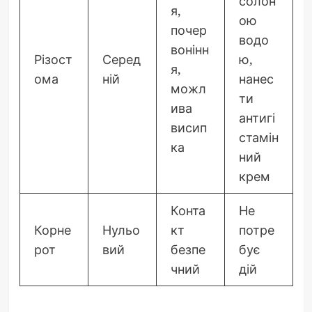
солон
я,
ою
почер
водо
вонінн
Різост
Серед
ю,
я,
ома
ній
нанес
можл
ти
ива
антигі
висип
стамін
ка
ний
крем
Конта
Не
Корне
Нульо
кт
потре
рот
вий
безпе
бує
чний
дій