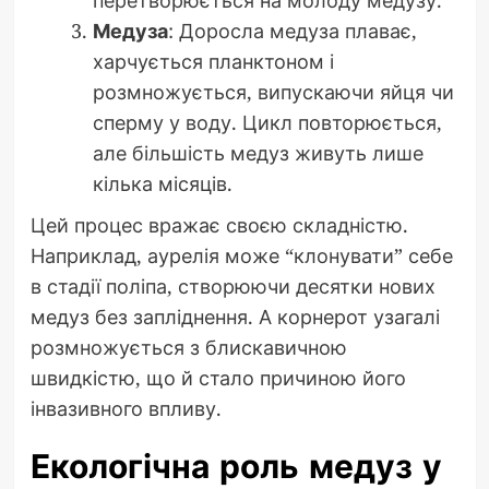
перетворюється на молоду медузу.
Медуза
: Доросла медуза плаває,
харчується планктоном і
розмножується, випускаючи яйця чи
сперму у воду. Цикл повторюється,
але більшість медуз живуть лише
кілька місяців.
Цей процес вражає своєю складністю.
Наприклад, аурелія може “клонувати” себе
в стадії поліпа, створюючи десятки нових
медуз без запліднення. А корнерот узагалі
розмножується з блискавичною
швидкістю, що й стало причиною його
інвазивного впливу.
Екологічна роль медуз у