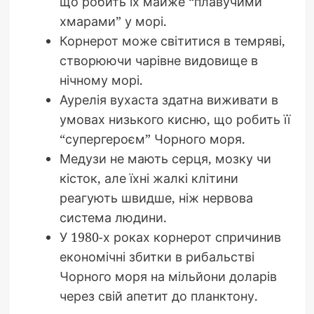
що робить їх майже “плавучими
хмарами” у морі.
Корнерот може світитися в темряві,
створюючи чарівне видовище в
нічному морі.
Аурелія вухаста здатна виживати в
умовах низького кисню, що робить її
“супергероєм” Чорного моря.
Медузи не мають серця, мозку чи
кісток, але їхні жалкі клітини
реагують швидше, ніж нервова
система людини.
У 1980-х роках корнерот спричинив
економічні збитки в рибальстві
Чорного моря на мільйони доларів
через свій апетит до планктону.