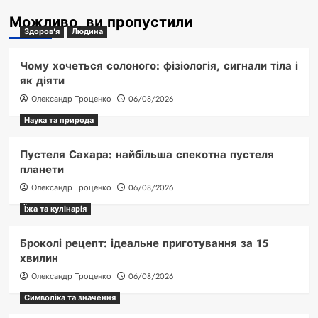
Можливо, ви пропустили
Здоров'я
Людина
Чому хочеться солоного: фізіологія, сигнали тіла і
як діяти
Олександр Троценко
06/08/2026
Наука та природа
Пустеля Сахара: найбільша спекотна пустеля
планети
Олександр Троценко
06/08/2026
Їжа та кулінарія
Броколі рецепт: ідеальне приготування за 15
хвилин
Олександр Троценко
06/08/2026
Символіка та значення