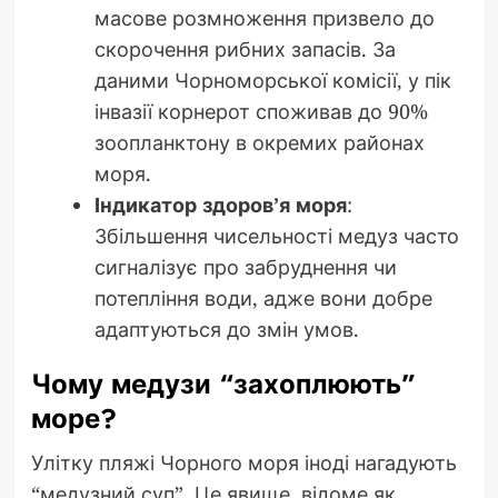
масове розмноження призвело до
скорочення рибних запасів. За
даними Чорноморської комісії, у пік
інвазії корнерот споживав до 90%
зоопланктону в окремих районах
моря.
Індикатор здоров’я моря
:
Збільшення чисельності медуз часто
сигналізує про забруднення чи
потепління води, адже вони добре
адаптуються до змін умов.
Чому медузи “захоплюють”
море?
Улітку пляжі Чорного моря іноді нагадують
“медузний суп”. Це явище, відоме як