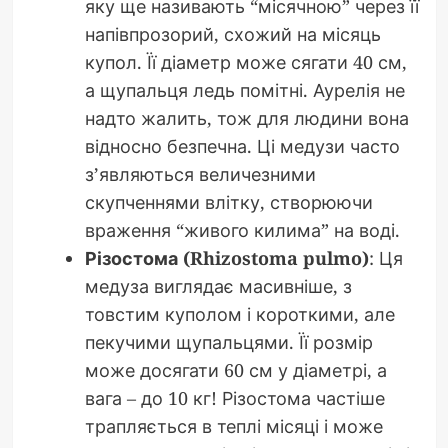
яку ще називають “місячною” через її
напівпрозорий, схожий на місяць
купол. Її діаметр може сягати 40 см,
а щупальця ледь помітні. Аурелія не
надто жалить, тож для людини вона
відносно безпечна. Ці медузи часто
з’являються величезними
скупченнями влітку, створюючи
враження “живого килима” на воді.
Різостома (Rhizostoma pulmo)
: Ця
медуза виглядає масивніше, з
товстим куполом і короткими, але
пекучими щупальцями. Її розмір
може досягати 60 см у діаметрі, а
вага – до 10 кг! Різостома частіше
трапляється в теплі місяці і може