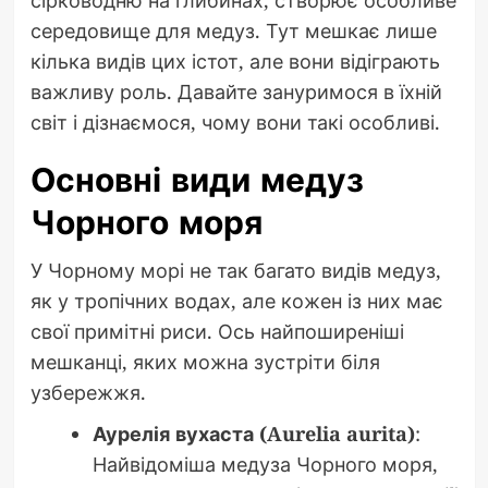
сірководню на глибинах, створює особливе
середовище для медуз. Тут мешкає лише
кілька видів цих істот, але вони відіграють
важливу роль. Давайте зануримося в їхній
світ і дізнаємося, чому вони такі особливі.
Основні види медуз
Чорного моря
У Чорному морі не так багато видів медуз,
як у тропічних водах, але кожен із них має
свої примітні риси. Ось найпоширеніші
мешканці, яких можна зустріти біля
узбережжя.
Аурелія вухаста (Aurelia aurita)
:
Найвідоміша медуза Чорного моря,