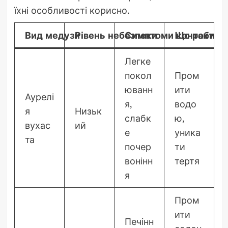
їхні особливості корисно.
Вид медузи
Рівень небезпеки
Симптоми контакту
Що робити
Легке
покол
Пром
юванн
ити
Аурелі
я,
водо
я
Низьк
слабк
ю,
вухас
ий
е
уника
та
почер
ти
вонінн
тертя
я
Пром
ити
Печінн