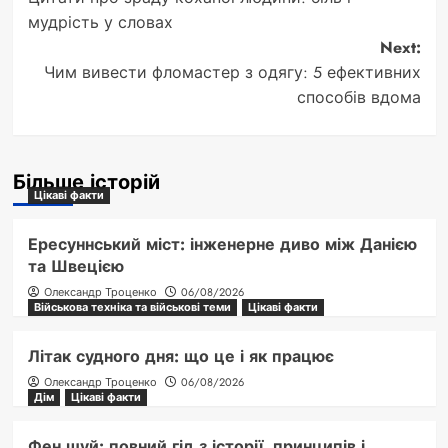
navigation
мудрість у словах
Next:
Чим вивести фломастер з одягу: 5 ефективних
способів вдома
Більше історій
Цікаві факти
Ересуннський міст: інженерне диво між Данією
та Швецією
Олександр Троценко
06/08/2026
Військова техніка та військові теми
Цікаві факти
Літак судного дня: що це і як працює
Олександр Троценко
06/08/2026
Дім
Цікаві факти
Фен шуй: повний гід з історії, принципів і