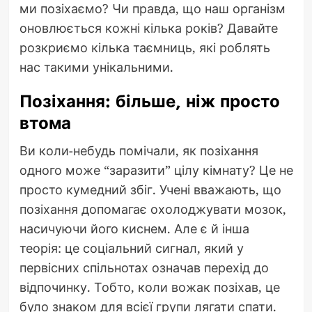
ми позіхаємо? Чи правда, що наш організм
оновлюється кожні кілька років? Давайте
розкриємо кілька таємниць, які роблять
нас такими унікальними.
Позіхання: більше, ніж просто
втома
Ви коли-небудь помічали, як позіхання
одного може “заразити” цілу кімнату? Це не
просто кумедний збіг. Учені вважають, що
позіхання допомагає охолоджувати мозок,
насичуючи його киснем. Але є й інша
теорія: це соціальний сигнал, який у
первісних спільнотах означав перехід до
відпочинку. Тобто, коли вожак позіхав, це
було знаком для всієї групи лягати спати.