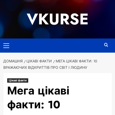
Перейти
до
VKURSE
вмісту
Основне
меню
ДОМАШНЯ
ЦІКАВІ ФАКТИ
МЕГА ЦІКАВІ ФАКТИ: 10
ВРАЖАЮЧИХ ВІДКРИТТІВ ПРО СВІТ І ЛЮДИНУ
Цікаві факти
Мега цікаві
факти: 10