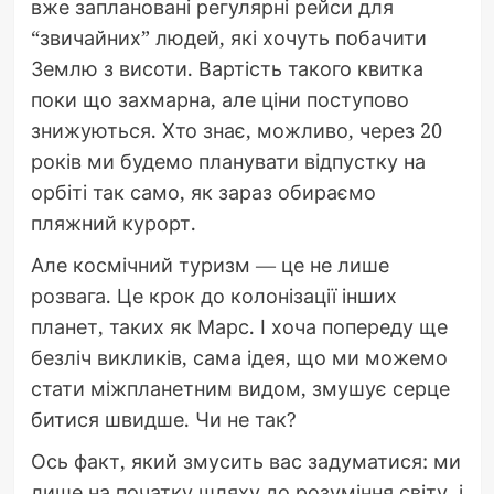
вже заплановані регулярні рейси для
“звичайних” людей, які хочуть побачити
Землю з висоти. Вартість такого квитка
поки що захмарна, але ціни поступово
знижуються. Хто знає, можливо, через 20
років ми будемо планувати відпустку на
орбіті так само, як зараз обираємо
пляжний курорт.
Але космічний туризм — це не лише
розвага. Це крок до колонізації інших
планет, таких як Марс. І хоча попереду ще
безліч викликів, сама ідея, що ми можемо
стати міжпланетним видом, змушує серце
битися швидше. Чи не так?
Ось факт, який змусить вас задуматися: ми
лише на початку шляху до розуміння світу, і