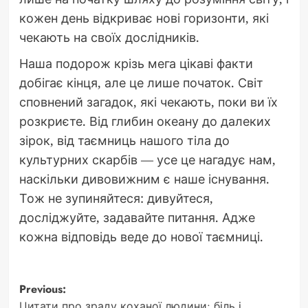
кожен день відкриває нові горизонти, які
чекають на своїх дослідників.
Наша подорож крізь мега цікаві факти
добігає кінця, але це лише початок. Світ
сповнений загадок, які чекають, поки ви їх
розкриєте. Від глибин океану до далеких
зірок, від таємниць нашого тіла до
культурних скарбів — усе це нагадує нам,
наскільки дивовижним є наше існування.
Тож не зупиняйтеся: дивуйтеся,
досліджуйте, задавайте питання. Адже
кожна відповідь веде до нової таємниці.
Post
Previous:
Цитати про зраду коханої людини: біль і