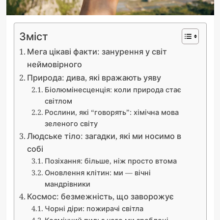
Зміст
Мега цікаві факти: занурення у світ
неймовірного
Природа: дива, які вражають уяву
Біолюмінесценція: коли природа стає
світлом
Рослини, які “говорять”: хімічна мова
зеленого світу
Людське тіло: загадки, які ми носимо в
собі
Позіхання: більше, ніж просто втома
Оновлення клітин: ми — вічні
мандрівники
Космос: безмежність, що заворожує
Чорні діри: пожирачі світла
Космічний пил: з чого ми зроблені