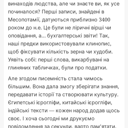
винаходів людства, але чи знаєте ви, як усе
починалося? Перші записи, знайдені в
Месопотамії, датуються приблизно 3400
роком до н.е. Це були не ліричні вірші чи
оповідання, а… бухгалтерські звіти! Так,
наші предки використовували клинопис,
щоб фіксувати кількість зерна чи худоби.
Уявіть собі: перші слова, викарбувані на
глиняних табличках, були про податки.
Але згодом писемність стала чимось
більшим. Вона дала змогу зберігати знання,
передавати історії та створювати культуру.
Єгипетські ієрогліфи, китайські ієрогліфи,
індійські тексти — кожен народ додав щось
своє. І хоча сьогодні ми друкуємо
повідомлення за секунди, варто пам’ятати,