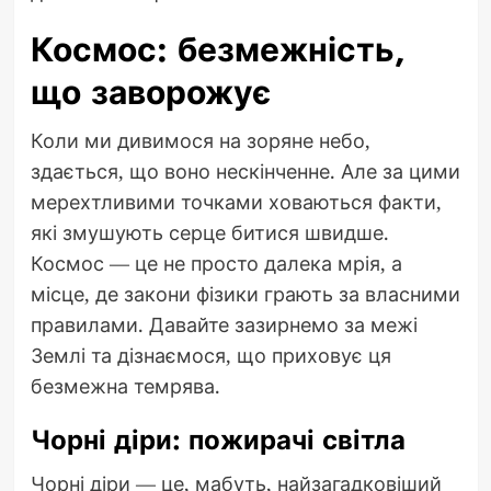
Космос: безмежність,
що заворожує
Коли ми дивимося на зоряне небо,
здається, що воно нескінченне. Але за цими
мерехтливими точками ховаються факти,
які змушують серце битися швидше.
Космос — це не просто далека мрія, а
місце, де закони фізики грають за власними
правилами. Давайте зазирнемо за межі
Землі та дізнаємося, що приховує ця
безмежна темрява.
Чорні діри: пожирачі світла
Чорні діри — це, мабуть, найзагадковіший