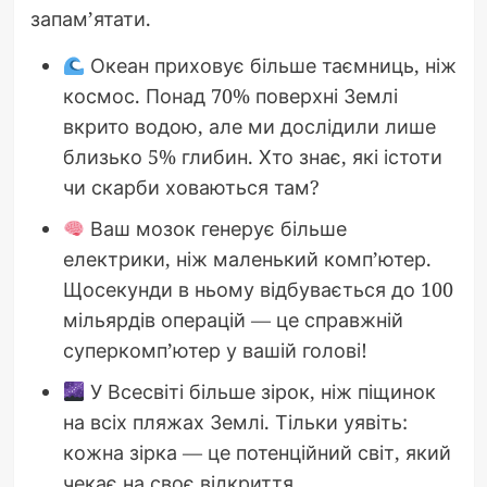
запам’ятати.
Океан приховує більше таємниць, ніж
космос. Понад 70% поверхні Землі
вкрито водою, але ми дослідили лише
близько 5% глибин. Хто знає, які істоти
чи скарби ховаються там?
Ваш мозок генерує більше
електрики, ніж маленький комп’ютер.
Щосекунди в ньому відбувається до 100
мільярдів операцій — це справжній
суперкомп’ютер у вашій голові!
У Всесвіті більше зірок, ніж піщинок
на всіх пляжах Землі. Тільки уявіть:
кожна зірка — це потенційний світ, який
чекає на своє відкриття.