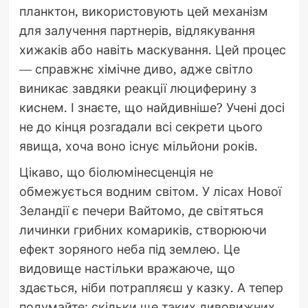
планктон, використовують цей механізм
для залучення партнерів, відлякування
хижаків або навіть маскування. Цей процес
— справжнє хімічне диво, адже світло
виникає завдяки реакції люциферину з
киснем. І знаєте, що найдивніше? Учені досі
не до кінця розгадали всі секрети цього
явища, хоча воно існує мільйони років.
Цікаво, що біолюмінесценція не
обмежується водним світом. У лісах Нової
Зеландії є печери Вайтомо, де світяться
личинки грибних комариків, створюючи
ефект зоряного неба під землею. Це
видовище настільки вражаюче, що
здається, ніби потрапляєш у казку. А тепер
подумайте: скільки ще таких дивовижних