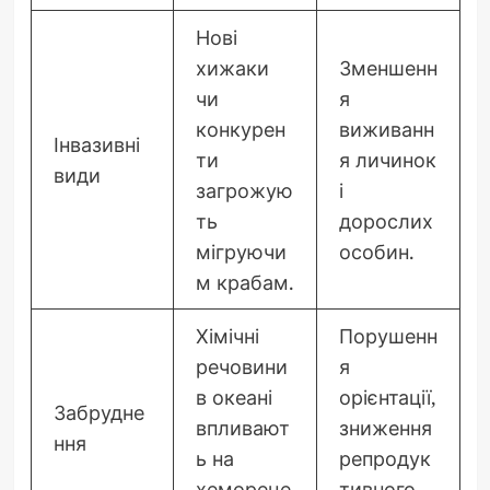
Нові
хижаки
Зменшенн
чи
я
конкурен
виживанн
Інвазивні
ти
я личинок
види
загрожую
і
ть
дорослих
мігруючи
особин.
м крабам.
Хімічні
Порушенн
речовини
я
в океані
орієнтації,
Забрудне
впливают
зниження
ння
ь на
репродук
хемореце
тивного