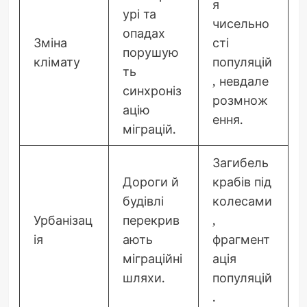
я
урі та
чисельно
опадах
Зміна
сті
порушую
клімату
популяцій
ть
, невдале
синхроніз
розмнож
ацію
ення.
міграцій.
Загибель
Дороги й
крабів під
будівлі
колесами
Урбанізац
перекрив
,
ія
ають
фрагмент
міграційні
ація
шляхи.
популяцій
.