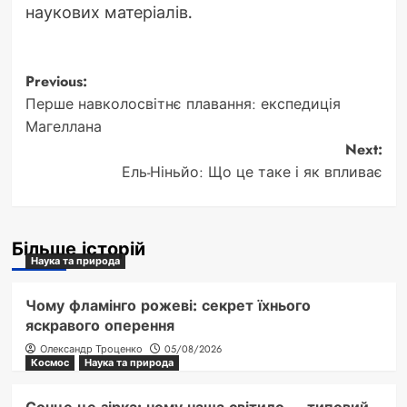
наукових матеріалів.
Post
Previous:
Перше навколосвітнє плавання: експедиція
navigation
Магеллана
Next:
Ель-Ніньйо: Що це таке і як впливає
Більше історій
Наука та природа
Чому фламінго рожеві: секрет їхнього
яскравого оперення
Олександр Троценко
05/08/2026
Космос
Наука та природа