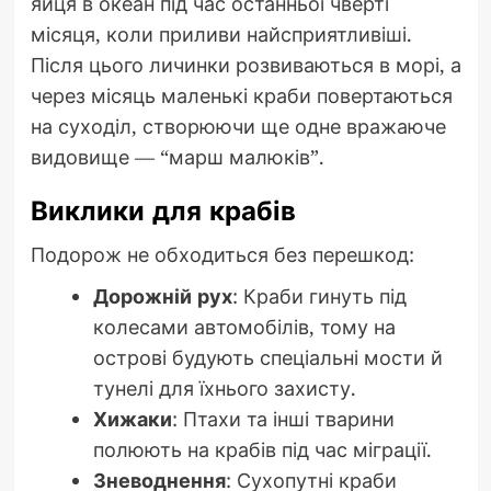
яйця в океан під час останньої чверті
місяця, коли приливи найсприятливіші.
Після цього личинки розвиваються в морі, а
через місяць маленькі краби повертаються
на суходіл, створюючи ще одне вражаюче
видовище — “марш малюків”.
Виклики для крабів
Подорож не обходиться без перешкод:
Дорожній рух
: Краби гинуть під
колесами автомобілів, тому на
острові будують спеціальні мости й
тунелі для їхнього захисту.
Хижаки
: Птахи та інші тварини
полюють на крабів під час міграції.
Зневоднення
: Сухопутні краби