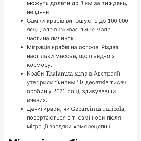
можуть долати до 9 км за тиждень,
не їдячи!
Самки крабів виношують до 100 000
яєць, але виживає лише мала
частина личинок.
Міграція крабів на острові Різдва
настільки масова, що її видно з
космосу.
Краби Thalamita sima в Австралії
утворили “килим” із десятків тисяч
особин у 2023 році, здивувавши
вчених.
Деякі краби, як Gecarcinus ruricola,
повертаються в ті самі нори після
міграції завдяки хеморецепції.