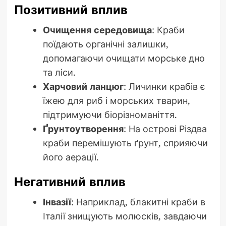
Позитивний вплив
Очищення середовища
: Краби
поїдають органічні залишки,
допомагаючи очищати морське дно
та ліси.
Харчовий ланцюг
: Личинки крабів є
їжею для риб і морських тварин,
підтримуючи біорізноманіття.
Ґрунтоутворення
: На острові Різдва
краби перемішують ґрунт, сприяючи
його аерації.
Негативний вплив
Інвазії
: Наприклад, блакитні краби в
Італії знищують молюсків, завдаючи