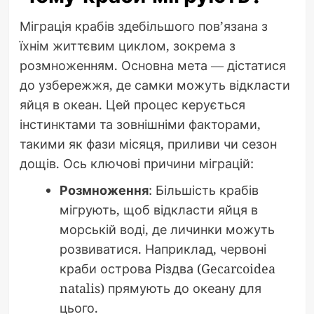
Міграція крабів здебільшого пов’язана з
їхнім життєвим циклом, зокрема з
розмноженням. Основна мета — дістатися
до узбережжя, де самки можуть відкласти
яйця в океан. Цей процес керується
інстинктами та зовнішніми факторами,
такими як фази місяця, приливи чи сезон
дощів. Ось ключові причини міграцій:
Розмноження
: Більшість крабів
мігрують, щоб відкласти яйця в
морській воді, де личинки можуть
розвиватися. Наприклад, червоні
краби острова Різдва (Gecarcoidea
natalis) прямують до океану для
цього.