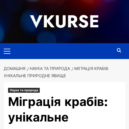
Перейти
до
VKURSE
вмісту
Основне
меню
ДОМАШНЯ
НАУКА ТА ПРИРОДА
МІГРАЦІЯ КРАБІВ:
УНІКАЛЬНЕ ПРИРОДНЕ ЯВИЩЕ
Наука та природа
Міграція крабів:
унікальне