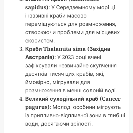
sapidus)
: У Середземному морі ці
інвазивні краби масово
переміщуються для розмноження,
створюючи проблеми для місцевих
екосистем.
Краби Thalamita sima (Західна
Австралія)
: У 2023 році вчені
зафіксували незвичайне скупчення
десятків тисяч цих крабів, які,
ймовірно, мігрували для
розмноження в менш солоній воді.
Великий суходільний краб (Cancer
pagurus)
: Молоді особини мігрують
із припливно-відпливної зони в глибші
води, досягаючи зрілості.