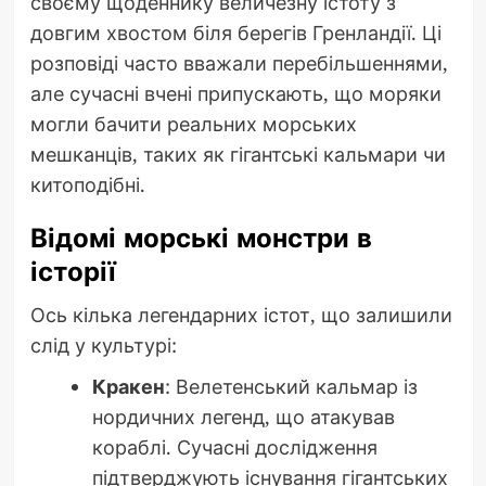
своєму щоденнику величезну істоту з
довгим хвостом біля берегів Гренландії. Ці
розповіді часто вважали перебільшеннями,
але сучасні вчені припускають, що моряки
могли бачити реальних морських
мешканців, таких як гігантські кальмари чи
китоподібні.
Відомі морські монстри в
історії
Ось кілька легендарних істот, що залишили
слід у культурі:
Кракен
: Велетенський кальмар із
нордичних легенд, що атакував
кораблі. Сучасні дослідження
підтверджують існування гігантських