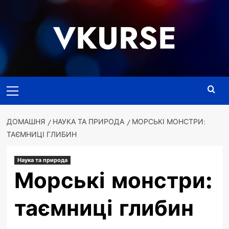
Перейти
до
VKURSE
вмісту
Основне
меню
ДОМАШНЯ
НАУКА ТА ПРИРОДА
МОРСЬКІ МОНСТРИ:
ТАЄМНИЦІ ГЛИБИН
Наука та природа
Морські монстри:
таємниці глибин