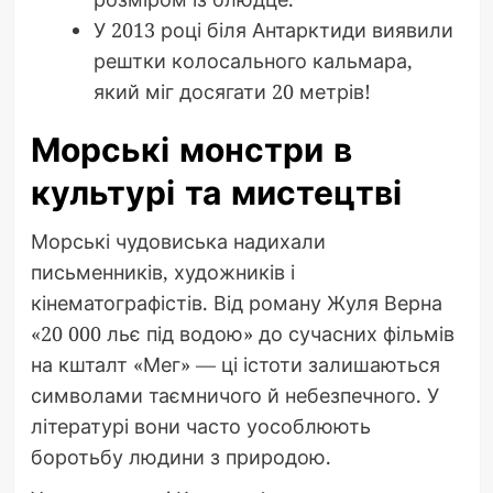
У 2013 році біля Антарктиди виявили
рештки колосального кальмара,
який міг досягати 20 метрів!
Морські монстри в
культурі та мистецтві
Морські чудовиська надихали
письменників, художників і
кінематографістів. Від роману Жуля Верна
«20 000 льє під водою» до сучасних фільмів
на кшталт «Мег» — ці істоти залишаються
символами таємничого й небезпечного. У
літературі вони часто уособлюють
боротьбу людини з природою.