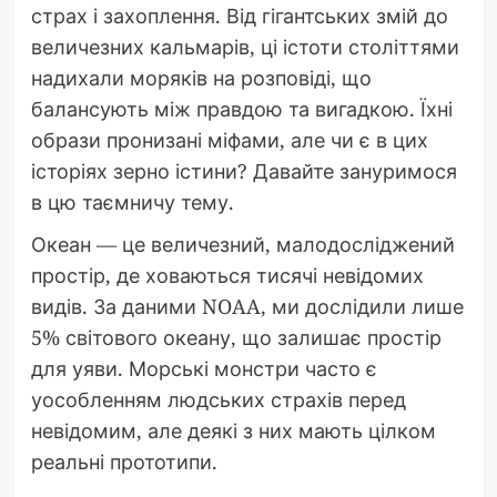
страх і захоплення. Від гігантських змій до
величезних кальмарів, ці істоти століттями
надихали моряків на розповіді, що
балансують між правдою та вигадкою. Їхні
образи пронизані міфами, але чи є в цих
історіях зерно істини? Давайте зануримося
в цю таємничу тему.
Океан — це величезний, малодосліджений
простір, де ховаються тисячі невідомих
видів. За даними NOAA, ми дослідили лише
5% світового океану, що залишає простір
для уяви. Морські монстри часто є
уособленням людських страхів перед
невідомим, але деякі з них мають цілком
реальні прототипи.