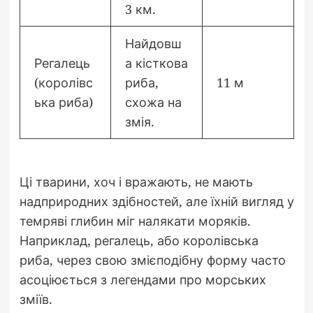
3 км.
Найдовш
Регалець
а кісткова
(королівс
риба,
11 м
ька риба)
схожа на
змія.
Ці тварини, хоч і вражають, не мають
надприродних здібностей, але їхній вигляд у
темряві глибин міг налякати моряків.
Наприклад, регалець, або королівська
риба, через свою змієподібну форму часто
асоціюється з легендами про морських
зміїв.