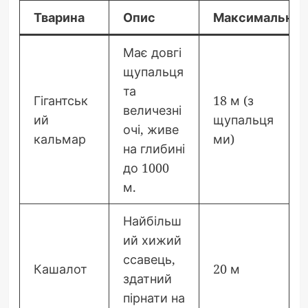
Тварина
Опис
Максимальний
Має довгі
щупальця
та
Гігантськ
18 м (з
величезні
ий
щупальця
очі, живе
кальмар
ми)
на глибині
до 1000
м.
Найбільш
ий хижий
ссавець,
Кашалот
20 м
здатний
пірнати на