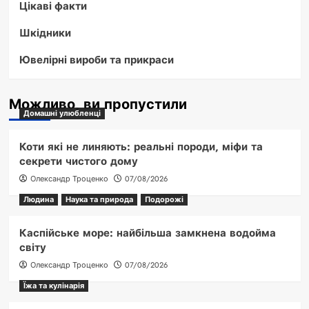
Цікаві факти
Шкідники
Ювелірні вироби та прикраси
Можливо, ви пропустили
Домашні улюбленці
Коти які не линяють: реальні породи, міфи та
секрети чистого дому
Олександр Троценко
07/08/2026
Людина
Наука та природа
Подорожі
Каспійське море: найбільша замкнена водойма
світу
Олександр Троценко
07/08/2026
Їжа та кулінарія