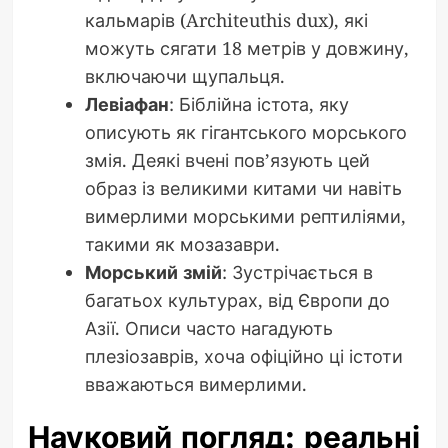
кальмарів (Architeuthis dux), які
можуть сягати 18 метрів у довжину,
включаючи щупальця.
Левіафан
: Біблійна істота, яку
описують як гігантського морського
змія. Деякі вчені пов’язують цей
образ із великими китами чи навіть
вимерлими морськими рептиліями,
такими як мозазаври.
Морський змій
: Зустрічається в
багатьох культурах, від Європи до
Азії. Описи часто нагадують
плезіозаврів, хоча офіційно ці істоти
вважаються вимерлими.
Науковий погляд: реальні