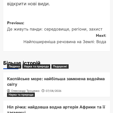
відкрити нові види.
Post
Previous:
Де живуть панди: середовище, регіони, захист
navigation
Next:
Найпоширеніша речовина на Землі: Вода
Більше історій
Людина
Наука та природа
Подорожі
Каспійське море: найбільша замкнена водойма
світу
Олександр Троценко
07/08/2026
Наука та природа
Ніл річка: найдовша водна артерія Африки та її
таємниці