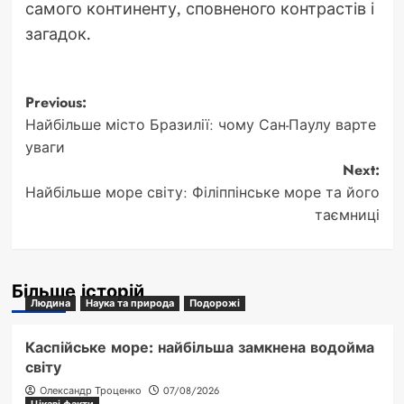
самого континенту, сповненого контрастів і
загадок.
Post
Previous:
Найбільше місто Бразилії: чому Сан-Паулу варте
navigation
уваги
Next:
Найбільше море світу: Філіппінське море та його
таємниці
Більше історій
Людина
Наука та природа
Подорожі
Каспійське море: найбільша замкнена водойма
світу
Олександр Троценко
07/08/2026