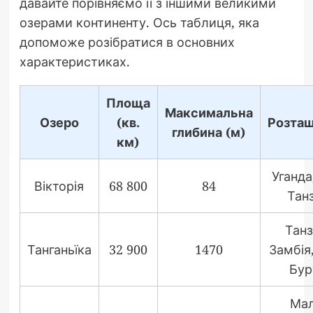
давайте порівняємо її з іншими великими
озерами континенту. Ось таблиця, яка
допоможе розібратися в основних
характеристиках.
Площа
Максимальна
Озеро
(кв.
Розташ
глибина (м)
км)
Уганда,
Вікторія
68 800
84
Танз
Танз
Танганьїка
32 900
1470
Замбія,
Бур
Мал