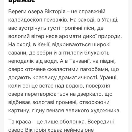
Береги озера Вікторія – це справжній
калейдоскоп пейзажів. На заході, в Уганді,
вас зустрінуть густі тропічні ліси, де
вологий вітер несе аромати дикої природи.
На сході, в Кенії, відкриваються широкі
савани, де зебри й антилопи блукають
неподалік від води. А в Танзанії, на півдні,
озеро оточене скелястими пагорбами, що
додають краєвиду драматичності. Уранці,
коли сонце встає над водою, поверхня
озера перетворюється на дзеркало, що
відбиває золотаві промені, створюючи
картину, гідну пензля великого художника.
Та краса – це лише оболонка. Всередині
озеро Вікторія ховає неймовірне