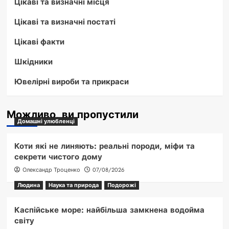
Цікаві та визначні місця
Цікаві та визначні постаті
Цікаві факти
Шкідники
Ювелірні вироби та прикраси
Можливо, ви пропустили
Домашні улюбленці
Коти які не линяють: реальні породи, міфи та
секрети чистого дому
Олександр Троценко
07/08/2026
Людина
Наука та природа
Подорожі
Каспійське море: найбільша замкнена водойма
світу