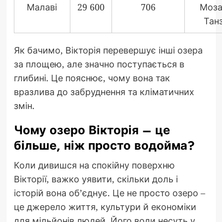
Малаві
29 600
706
Моза
Танз
Як бачимо, Вікторія перевершує інші озера
за площею, але значно поступається в
глибині. Це пояснює, чому вона так
вразлива до забруднення та кліматичних
змін.
Чому озеро Вікторія – це
більше, ніж просто водойма?
Коли дивишся на спокійну поверхню
Вікторії, важко уявити, скільки доль і
історій вона об’єднує. Це не просто озеро –
це джерело життя, культури й економіки
для мільйонів людей. Його води несуть у