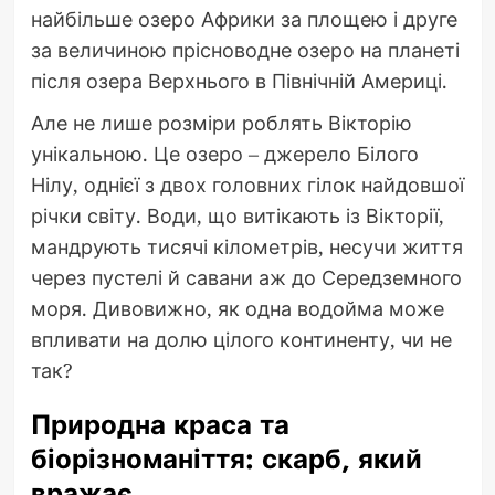
найбільше озеро Африки за площею і друге
за величиною прісноводне озеро на планеті
після озера Верхнього в Північній Америці.
Але не лише розміри роблять Вікторію
унікальною. Це озеро – джерело Білого
Нілу, однієї з двох головних гілок найдовшої
річки світу. Води, що витікають із Вікторії,
мандрують тисячі кілометрів, несучи життя
через пустелі й савани аж до Середземного
моря. Дивовижно, як одна водойма може
впливати на долю цілого континенту, чи не
так?
Природна краса та
біорізноманіття: скарб, який
вражає