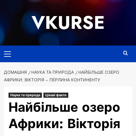
Перейти
до
VKURSE
вмісту
Основне
меню
ДОМАШНЯ
НАУКА ТА ПРИРОДА
НАЙБІЛЬШЕ ОЗЕРО
АФРИКИ: ВІКТОРІЯ – ПЕРЛИНА КОНТИНЕНТУ
Наука та природа
Цікаві факти
Найбільше озеро
Африки: Вікторія