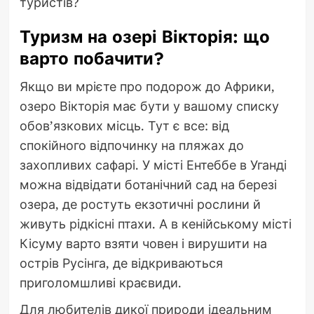
туристів?
Туризм на озері Вікторія: що
варто побачити?
Якщо ви мрієте про подорож до Африки,
озеро Вікторія має бути у вашому списку
обов’язкових місць. Тут є все: від
спокійного відпочинку на пляжах до
захопливих сафарі. У місті Ентеббе в Уганді
можна відвідати ботанічний сад на березі
озера, де ростуть екзотичні рослини й
живуть рідкісні птахи. А в кенійському місті
Кісуму варто взяти човен і вирушити на
острів Русінга, де відкриваються
приголомшливі краєвиди.
Для любителів дикої природи ідеальним