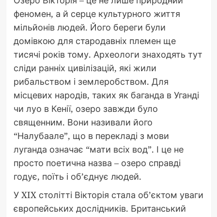
Озеро Вікторія – це не лише природний
феномен, а й серце культурного життя
мільйонів людей. Його береги були
домівкою для стародавніх племен ще
тисячі років тому. Археологи знаходять тут
сліди ранніх цивілізацій, які жили
рибальством і землеробством. Для
місцевих народів, таких як баганда в Уганді
чи луо в Кенії, озеро завжди було
священним. Вони називали його
“Налубаале”, що в перекладі з мови
луганда означає “мати всіх вод”. І це не
просто поетична назва – озеро справді
годує, поїть і об’єднує людей.
У XIX столітті Вікторія стала об’єктом уваги
європейських дослідників. Британський