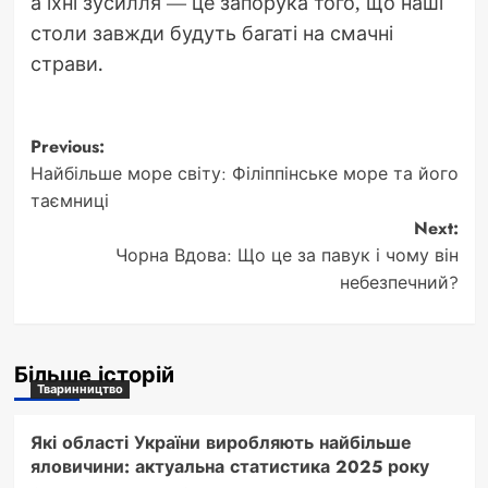
а їхні зусилля — це запорука того, що наші
столи завжди будуть багаті на смачні
страви.
Post
Previous:
Найбільше море світу: Філіппінське море та його
navigation
таємниці
Next:
Чорна Вдова: Що це за павук і чому він
небезпечний?
Більше історій
Тваринництво
Які області України виробляють найбільше
яловичини: актуальна статистика 2025 року