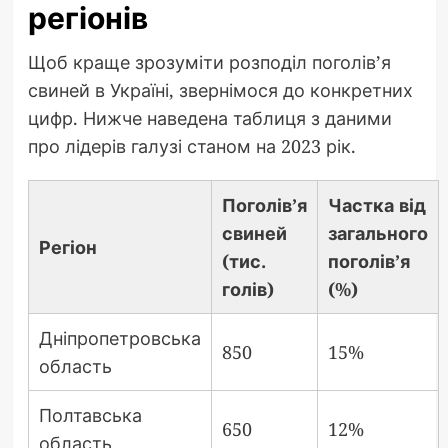
регіонів
Щоб краще зрозуміти розподіл поголів’я
свиней в Україні, звернімося до конкретних
цифр. Нижче наведена таблиця з даними
про лідерів галузі станом на 2023 рік.
Поголів’я
Частка від
свиней
загального
Регіон
(тис.
поголів’я
голів)
(%)
Дніпропетровська
850
15%
область
Полтавська
650
12%
область