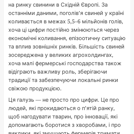
на ринку свинини в Східній Європі. За
останніми даними, поголів’я свиней у країні
коливається в межах 5,5–6 мільйонів голів,
хоча ці цифри постійно змінюються через
економічні коливання, епізоотичну ситуацію
та вплив зовнішніх ринків. Більшість свиней
зосереджена у великих агрохолдингах,
хоча малі фермерські господарства також
відіграють важливу роль, зберігаючи
традиції та забезпечуючи локальні ринки
свіжою продукцією.
Ця галузь — не просто про цифри. Це про
людей, які прокидаються о п’ятій ранку,
щоб нагодувати тварин, про інновації, які
допомагають боротися з хворобами, і про
виклики, які змушують фермерів тримати