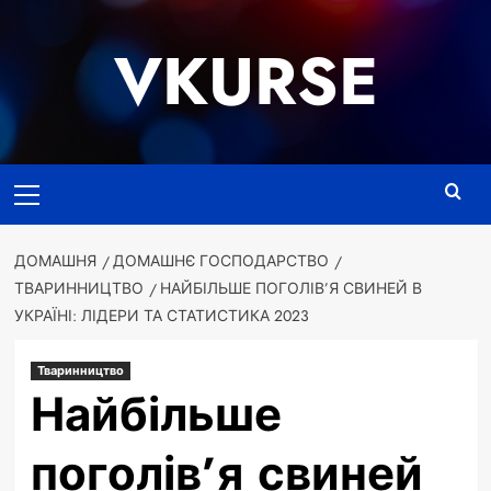
Перейти
до
VKURSE
вмісту
Основне
меню
ДОМАШНЯ
ДОМАШНЄ ГОСПОДАРСТВО
ТВАРИННИЦТВО
НАЙБІЛЬШЕ ПОГОЛІВ’Я СВИНЕЙ В
УКРАЇНІ: ЛІДЕРИ ТА СТАТИСТИКА 2023
Тваринництво
Найбільше
поголів’я свиней