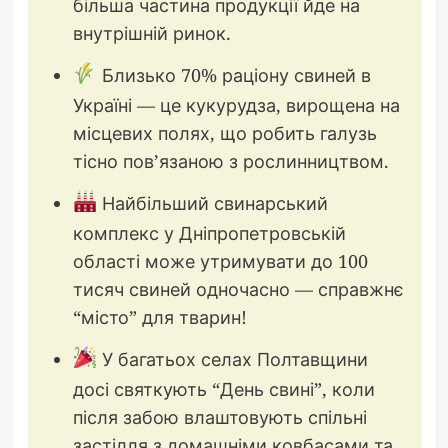
більша частина продукції йде на
внутрішній ринок.
Близько 70% раціону свиней в
Україні — це кукурудза, вирощена на
місцевих полях, що робить галузь
тісно пов’язаною з рослинництвом.
Найбільший свинарський
комплекс у Дніпропетровській
області може утримувати до 100
тисяч свиней одночасно — справжнє
“місто” для тварин!
У багатьох селах Полтавщини
досі святкують “День свині”, коли
після забою влаштовують спільні
застілля з домашніми ковбасами та