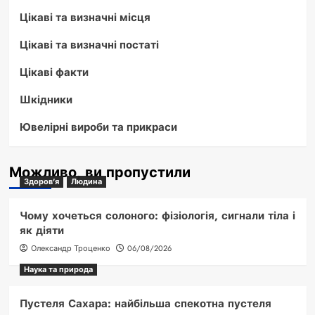
Цікаві та визначні місця
Цікаві та визначні постаті
Цікаві факти
Шкідники
Ювелірні вироби та прикраси
Можливо, ви пропустили
Здоров'я
Людина
Чому хочеться солоного: фізіологія, сигнали тіла і
як діяти
Олександр Троценко
06/08/2026
Наука та природа
Пустеля Сахара: найбільша спекотна пустеля