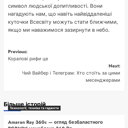
символ людської допитливості. Вони
нагадують нам, що навіть найвіддаленіші
куточки Всесвіту можуть стати ближчими,
якщо ми наважимося зазирнути в небо.
Post
Previous:
Коралові рифи це
navigation
Next:
Чий Вайбер і Телеграм: Хто стоїть за цими
месенджерами
Більше історій
Технології, техніка та гаджети
Amaran Ray 360c — огляд безбаластного