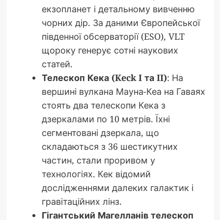
екзопланет і детальному вивченню
чорних дір. За даними Європейської
південної обсерваторії (ESO), VLT
щороку генерує сотні наукових
статей.
Телескоп Кека (Keck I та II)
: На
вершині вулкана Мауна-Кеа на Гаваях
стоять два телескопи Кека з
дзеркалами по 10 метрів. Їхні
сегментовані дзеркала, що
складаються з 36 шестикутних
частин, стали проривом у
технологіях. Кек відомий
дослідженнями далеких галактик і
гравітаційних лінз.
Гігантський Магелланів телескоп