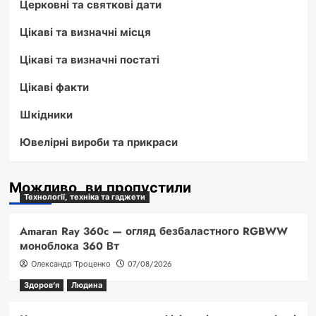
Церковні та святкові дати
Цікаві та визначні місця
Цікаві та визначні постаті
Цікаві факти
Шкідники
Ювелірні вироби та прикраси
Можливо, ви пропустили
Технології, техніка та гаджети
Amaran Ray 360c — огляд безбаластного RGBWW
моноблока 360 Вт
Олександр Троценко
07/08/2026
Здоров'я
Людина