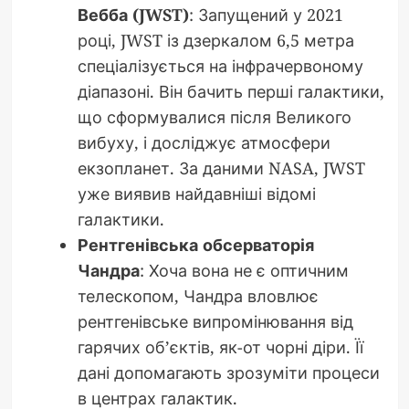
Вебба (JWST)
: Запущений у 2021
році, JWST із дзеркалом 6,5 метра
спеціалізується на інфрачервоному
діапазоні. Він бачить перші галактики,
що сформувалися після Великого
вибуху, і досліджує атмосфери
екзопланет. За даними NASA, JWST
уже виявив найдавніші відомі
галактики.
Рентгенівська обсерваторія
Чандра
: Хоча вона не є оптичним
телескопом, Чандра вловлює
рентгенівське випромінювання від
гарячих об’єктів, як-от чорні діри. Її
дані допомагають зрозуміти процеси
в центрах галактик.