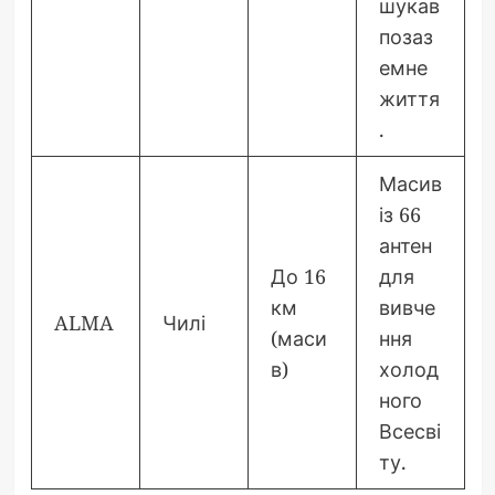
шукав
позаз
емне
життя
.
Масив
із 66
антен
До 16
для
км
вивче
ALMA
Чилі
(маси
ння
в)
холод
ного
Всесві
ту.