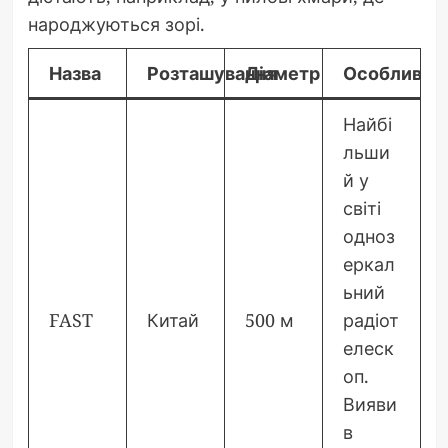
народжуються зорі.
Назва
Розташування
Діаметр
Особливост
Найбі
льши
й у
світі
одноз
еркал
ьний
FAST
Китай
500 м
радіот
елеск
оп.
Вияви
в