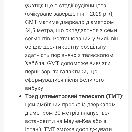
(GMT)
: Ще в стадії будівництва
(очікуване завершення – 2029 рік),
GMT матиме дзеркало діаметром
24,5 метра, що складається з семи
сегментів. Розташований у Чилі, він
обіцяє десятикратну роздільну
здатність порівняно з телескопом
Хаббла. GMT допоможе вивчати
перші зорі та галактики, що
сформувалися після Великого
вибуху.
Тридцятиметровий телескоп (TMT)
:
Цей амбітний проєкт із дзеркалом
діаметром 30 метрів планується
встановити на Мауна-Кеа або в
Іспанії. TMT зможе досліджувати