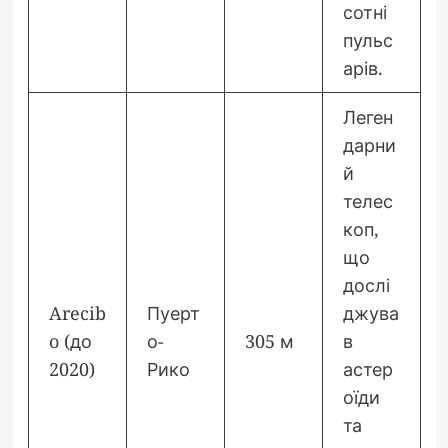
сотні
пульс
арів.
Леген
дарни
й
телес
коп,
що
дослі
Arecib
Пуерт
джува
o (до
о-
305 м
в
2020)
Рико
астер
оїди
та