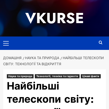
Перейти
до
VKURSE
вмісту
Основне
меню
ДОМАШНЯ
НАУКА ТА ПРИРОДА
НАЙБІЛЬШІ ТЕЛЕСКОПИ
СВІТУ: ТЕХНОЛОГІЇ ТА ВІДКРИТТЯ
Наука та природа
Технології, техніка та гаджети
Цікаві факти
Найбільші
телескопи світу: