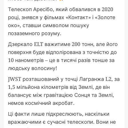
Телескоп Аресібо, який обвалився в 2020
році, знявся у фільмах «Контакт» і «Золоте
око», ставши символом пошуку
позаземного розуму.
Дзеркало ELT важитиме 200 тонн, але його
поверхня буде відполірована з точністю до
10 нанометрів – це в тисячі разів тонше за
людську волосину!
JWST розташований у точці Лагранжа L2, за
1,5 мільйона кілометрів від Землі, де він
балансує між гравітацією Сонця та Землі,
немов космічний акробат.
Ці факти лише підкреслюють, наскільки
вражаючими є сучасні телескопи. Вони не