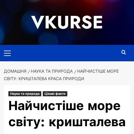
Перейти
до
VKURSE
вмісту
Основне
меню
ДОМАШНЯ
НАУКА ТА ПРИРОДА
НАЙЧИСТІШЕ МОРЕ
СВІТУ: КРИШТАЛЕВА КРАСА ПРИРОДИ
Наука та природа
Цікаві факти
Найчистіше море
світу: кришталева