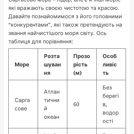
які вражають своєю чистотою та красою.
Давайте познайомимося з його головними
“конкурентами”, які також претендують на
звання найчистішого моря світу. Ось
таблиця для порівняння:
Розта
Прозо
Особ
Море
шуван
рість
ливіс
ня
(м)
ть
Без
Атлан
берегі
Сарга
тични
60
в,
сове
й
водор
океан
ості