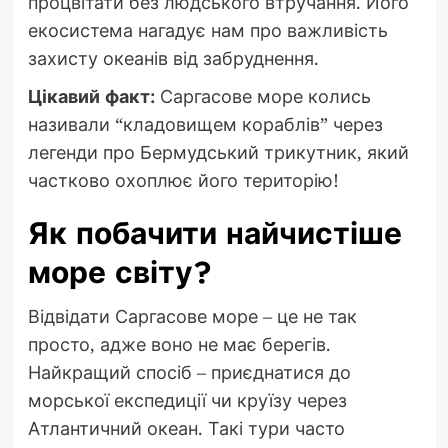
процвітати без людського втручання. Його
екосистема нагадує нам про важливість
захисту океанів від забруднення.
Цікавий факт:
Саргасове море колись
називали “кладовищем кораблів” через
легенди про Бермудський трикутник, який
частково охоплює його територію!
Як побачити найчистіше
море світу?
Відвідати Саргасове море – це не так
просто, адже воно не має берегів.
Найкращий спосіб – приєднатися до
морської експедиції чи круїзу через
Атлантичний океан. Такі тури часто