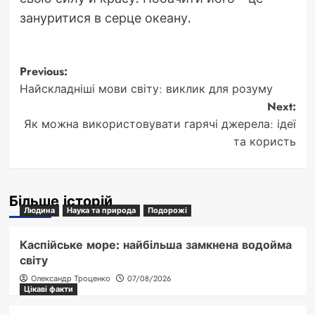
зануритися в серце океану.
Post
Previous:
Найскладніші мови світу: виклик для розуму
navigation
Next:
Як можна використовувати гарячі джерела: ідеї
та користь
Більше історій
Людина
Наука та природа
Подорожі
Каспійське море: найбільша замкнена водойма
світу
Олександр Троценко
07/08/2026
Цікаві факти