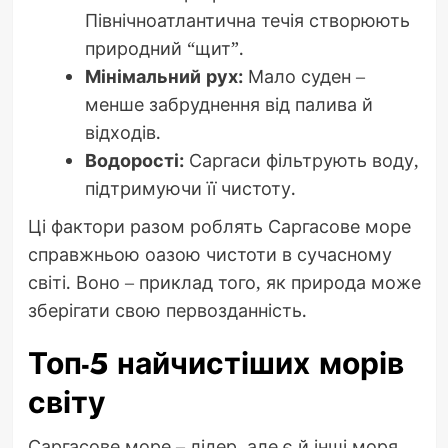
Північноатлантична течія створюють
природний “щит”.
Мінімальний рух:
Мало суден –
менше забруднення від палива й
відходів.
Водорості:
Саргаси фільтрують воду,
підтримуючи її чистоту.
Ці фактори разом роблять Саргасове море
справжньою оазою чистоти в сучасному
світі. Воно – приклад того, як природа може
зберігати свою первозданність.
Топ-5 найчистіших морів
світу
Саргасове море – лідер, але є й інші моря,