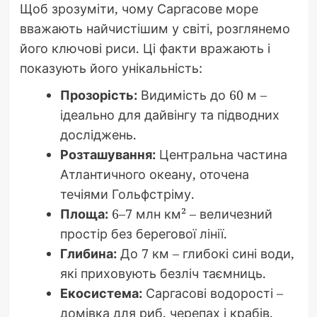
Щоб зрозуміти, чому Саргасове море
вважають найчистішим у світі, розглянемо
його ключові риси. Ці факти вражають і
показують його унікальність:
Прозорість:
Видимість до 60 м –
ідеально для дайвінгу та підводних
досліджень.
Розташування:
Центральна частина
Атлантичного океану, оточена
течіями Гольфстріму.
Площа:
6–7 млн км² – величезний
простір без берегової лінії.
Глибина:
До 7 км – глибокі сині води,
які приховують безліч таємниць.
Екосистема:
Саргасові водорості –
домівка для риб, черепах і крабів.