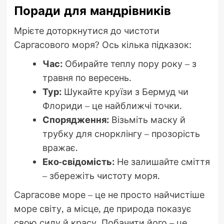
Поради для мандрівників
Мрієте доторкнутися до чистоти
Саргасового моря? Ось кілька підказок:
Час:
Обирайте теплу пору року – з
травня по вересень.
Тур:
Шукайте круїзи з Бермуд чи
Флориди – це найближчі точки.
Спорядження:
Візьміть маску й
трубку для снорклінгу – прозорість
вражає.
Еко-свідомість:
Не залишайте сміття
– збережіть чистоту моря.
Саргасове море – це не просто найчистіше
море світу, а місце, де природа показує
свою силу й красу. Побачити його – це