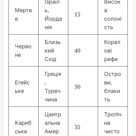
Ізраїл
Висок
Мертв
ь,
а
15
е
Йорда
солоні
нія
сть
Близь
Корал
Черво
кий
40
ові
не
Схід
рифи
Греція
Остро
Егейс
,
ви,
30
ьке
Туреч
блаки
чина
ть
Центр
Тропіч
Кариб
альна
на
35
ське
Амер
чисто