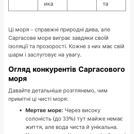
ика
та
Ці моря – справжні природні дива, але
Саргасове море виграє завдяки своїй
ізоляції та прозорості. Кожне з них має свій
шарм і заслуговує на увагу.
Огляд конкурентів Саргасового
моря
Давайте детальніше розглянемо, чим
примітні ці чисті моря:
Мертве море:
Через високу
солоність (до 33%) тут майже немає
життя, але вода чиста й унікальна.