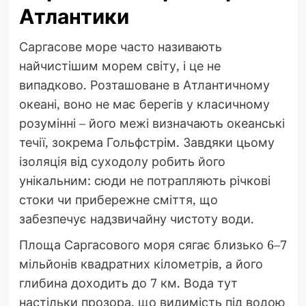
Атлантики
Саргасове море часто називають
найчистішим морем світу, і це не
випадково. Розташоване в Атлантичному
океані, воно не має берегів у класичному
розумінні – його межі визначають океанські
течії, зокрема Гольфстрім. Завдяки цьому
ізоляція від суходолу робить його
унікальним: сюди не потрапляють річкові
стоки чи прибережне сміття, що
забезпечує надзвичайну чистоту води.
Площа Саргасового моря сягає близько 6–7
мільйонів квадратних кілометрів, а його
глибина доходить до 7 км. Вода тут
настільки прозора, що видимість під водою