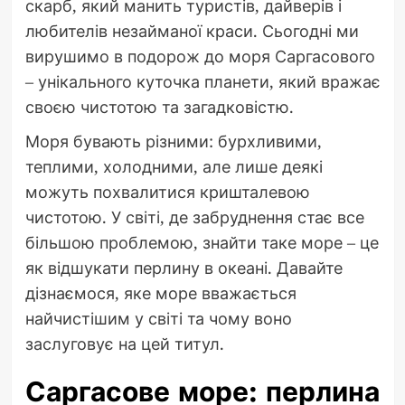
скарб, який манить туристів, дайверів і
любителів незайманої краси. Сьогодні ми
вирушимо в подорож до моря Саргасового
– унікального куточка планети, який вражає
своєю чистотою та загадковістю.
Моря бувають різними: бурхливими,
теплими, холодними, але лише деякі
можуть похвалитися кришталевою
чистотою. У світі, де забруднення стає все
більшою проблемою, знайти таке море – це
як відшукати перлину в океані. Давайте
дізнаємося, яке море вважається
найчистішим у світі та чому воно
заслуговує на цей титул.
Саргасове море: перлина