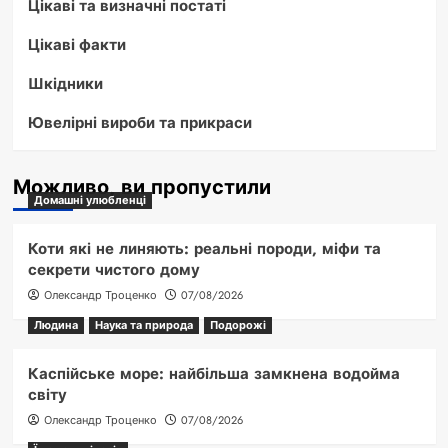
Цікаві та визначні постаті
Цікаві факти
Шкідники
Ювелірні вироби та прикраси
Можливо, ви пропустили
Домашні улюбленці
Коти які не линяють: реальні породи, міфи та
секрети чистого дому
Олександр Троценко
07/08/2026
Людина
Наука та природа
Подорожі
Каспійське море: найбільша замкнена водойма
світу
Олександр Троценко
07/08/2026