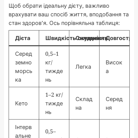
Щоб обрати ідеальну дієту, важливо
врахувати ваш спосіб життя, вподобання та
стан здоров’я. Ось порівняльна таблиця:
Дієта
Швидкість схуднення
Складність
Довгострок
Серед
0,5–1
земно
кг/
Висок
Легка
морсь
тижде
а
ка
нь
1–2 кг/
Склад
Серед
Кето
тижде
на
ня
нь
Інтерв
0,5–
альне