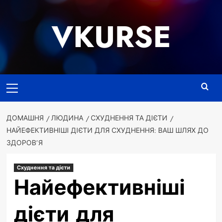
Перейти
до
VKURSE
вмісту
Основне
меню
ДОМАШНЯ
ЛЮДИНА
СХУДНЕННЯ ТА ДІЄТИ
НАЙЕФЕКТИВНІШІ ДІЄТИ ДЛЯ СХУДНЕННЯ: ВАШ ШЛЯХ ДО
ЗДОРОВ’Я
Схуднення та дієти
Найефективніші
дієти для