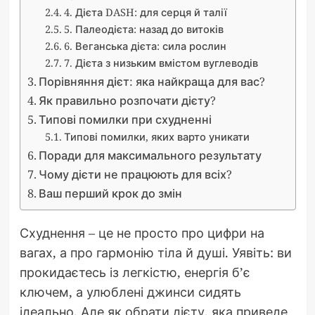
4. Дієта DASH: для серця й талії
5. Палеодієта: назад до витоків
6. Веганська дієта: сила рослин
7. Дієта з низьким вмістом вуглеводів
Порівняння дієт: яка найкраща для вас?
Як правильно розпочати дієту?
Типові помилки при схудненні
Типові помилки, яких варто уникати
Поради для максимального результату
Чому дієти не працюють для всіх?
Ваш перший крок до змін
Схуднення – це не просто про цифри на
вагах, а про гармонію тіла й душі. Уявіть: ви
прокидаєтесь із легкістю, енергія б’є
ключем, а улюблені джинси сидять
ідеально. Але як обрати дієту, яка приведе