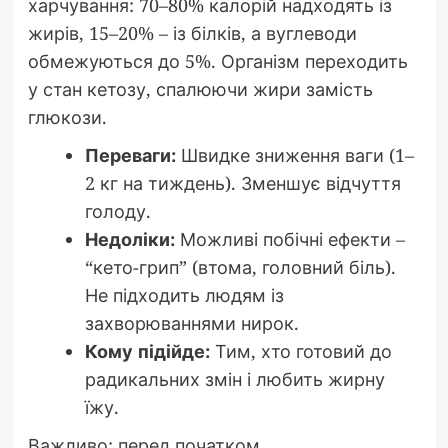
харчування: 70–80% калорій надходять із
жирів, 15–20% – із білків, а вуглеводи
обмежуються до 5%. Організм переходить
у стан кетозу, спалюючи жири замість
глюкози.
Переваги:
Швидке зниження ваги (1–
2 кг на тиждень). Зменшує відчуття
голоду.
Недоліки:
Можливі побічні ефекти –
“кето-грип” (втома, головний біль).
Не підходить людям із
захворюваннями нирок.
Кому підійде:
Тим, хто готовий до
радикальних змін і любить жирну
їжу.
Важливо: перед початком