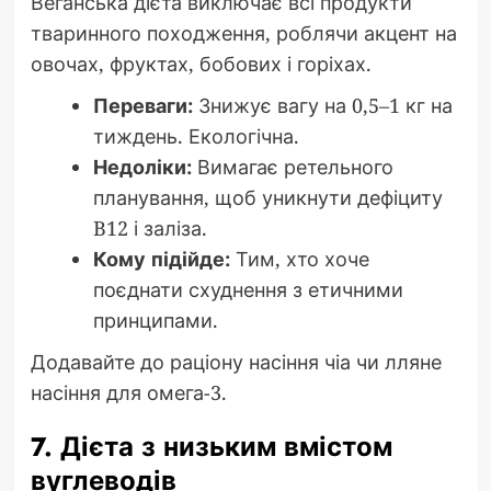
Веганська дієта виключає всі продукти
тваринного походження, роблячи акцент на
овочах, фруктах, бобових і горіхах.
Переваги:
Знижує вагу на 0,5–1 кг на
тиждень. Екологічна.
Недоліки:
Вимагає ретельного
планування, щоб уникнути дефіциту
B12 і заліза.
Кому підійде:
Тим, хто хоче
поєднати схуднення з етичними
принципами.
Додавайте до раціону насіння чіа чи лляне
насіння для омега-3.
7. Дієта з низьким вмістом
вуглеводів