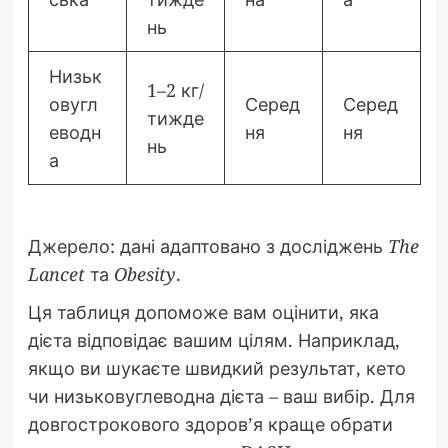
нь
Низьк
1–2 кг/
овугл
Серед
Серед
тижде
еводн
ня
ня
нь
а
Джерело: дані адаптовано з досліджень
The
Lancet
та
Obesity
.
Ця таблиця допоможе вам оцінити, яка
дієта відповідає вашим цілям. Наприклад,
якщо ви шукаєте швидкий результат, кето
чи низьковуглеводна дієта – ваш вибір. Для
довгострокового здоров’я краще обрати