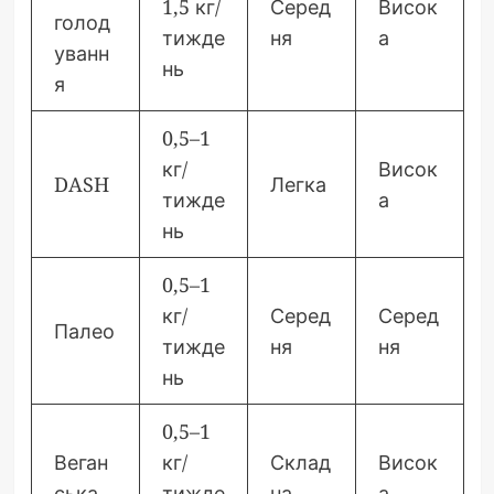
1,5 кг/
Серед
Висок
голод
тижде
ня
а
уванн
нь
я
0,5–1
кг/
Висок
DASH
Легка
тижде
а
нь
0,5–1
кг/
Серед
Серед
Палео
тижде
ня
ня
нь
0,5–1
Веган
кг/
Склад
Висок
ська
тижде
на
а