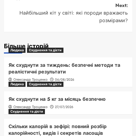
Next:
Найбільший кіт у світі: які породи вражають
розмірами?
Більше історій
Людина
Схуднення та дієти
Як схуднути за тиждень: безпечні методи та
реалістичні результати
Олександр Троценко
06/08/2026
Людина
Схуднення та дієти
Як схуднути на 5 кг за місяць безпечно
Олександр Троценко
27/07/2026
Схуднення та дієти
Скільки калорій в зефірі: повний розбір
калорійності, видів і секретів ласощів