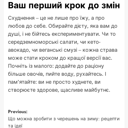
Ваш перший крок до змін
Схуднення – це не лише про їжу, а про
любов до себе. Обирайте дієту, яка вам до
душі, і не бійтесь експериментувати. Чи то
середземноморські салати, чи кето-
авокадо, чи веганські смузі – кожна страва
може стати кроком до кращої версії вас.
Почніть із малого: додайте до раціону
більше овочів, пийте воду, рухайтесь. І
пам’ятайте: ви не просто худнете, ви
створюєте здорове, щасливе майбутнє.
Post
Previous:
Що можна зробити з черешень на зиму: рецепти
navigation
та ідеї