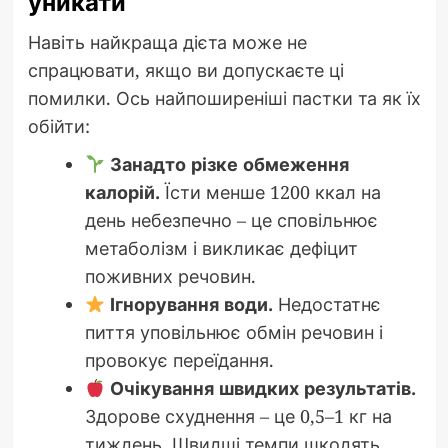
уникати
Навіть найкраща дієта може не
спрацювати, якщо ви допускаєте ці
помилки. Ось найпоширеніші пастки та як їх
обійти:
Занадто різке обмеження
калорій.
Їсти менше 1200 ккал на
день небезпечно – це сповільнює
метаболізм і викликає дефіцит
поживних речовин.
Ігнорування води.
Недостатнє
пиття уповільнює обмін речовин і
провокує переїдання.
Очікування швидких результатів.
Здорове схуднення – це 0,5–1 кг на
тиждень. Швидші темпи шкодять