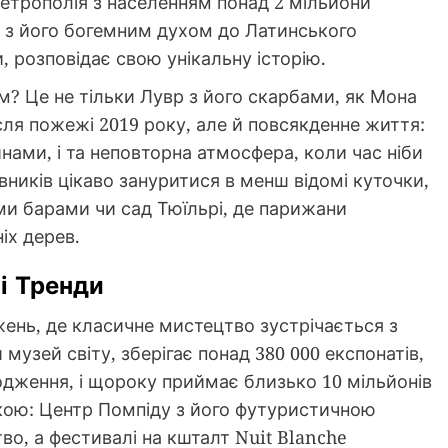
метрополія з населенням понад 2 мільйони
а з його богемним духом до Латинського
, розповідає свою унікальну історію.
? Це не тільки Лувр з його скарбами, як Мона
сля пожежі 2019 року, але й повсякденне життя:
нами, і та неповторна атмосфера, коли час ніби
ників цікаво зануритися в менш відомі куточки,
ми барами чи сад Тюїльрі, де парижани
іх дерев.
і Тренди
ень, де класичне мистецтво зустрічається з
музей світу, зберігає понад 380 000 експонатів,
одження, і щороку приймає близько 10 мільйонів
икою: Центр Помпіду з його футуристичною
о, а фестивалі на кшталт Nuit Blanche