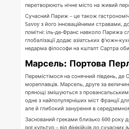
перетворюють нічне місто на живий пе
Сучасний Париж – це також гастрономічн
Savoy з його інноваційними стравами, до
помітні: іль-де-Франс навколо Парижа сл
глобалізації додає азіатських ф’южн-ку
недарма філософи на кшталт Сартра обир
Марсель: Портова Пер
Перемістімося на сонячний південь, де 
мореплавців. Марсель, друге за величино
прянощі змішуються з провансальськими
одне з найпопулярніших міст Франції дл
але й глибокий занурення в середземн
Заснований греками близько 600 року до
pot культур – від фінікійців до сучасних 