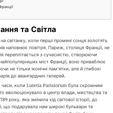
ії
Франції
ання та Світла
 на світанку, коли перші промені сонця золотять
ів наповнює повітря. Париж, столиця Франції, не
рія переплітається з сучасністю, створюючи
 найпопулярніших міст Франції, воно приваблює
и не тільки іконічні пам’ятки, але й глибокі
варів до авангардних галерей.
 часи, коли Lutetia Parisiorum була скромним
сто еволюціонувало в центр влади, мистецтва та
9 року, яка змінила хід світової історії, до
ті, що подарувала нам широкі бульвари та