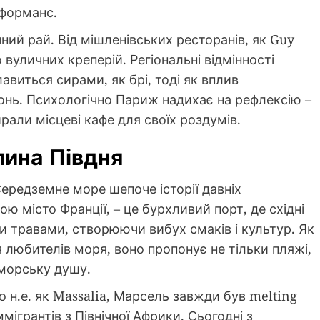
рформанс.
ий рай. Від мішленівських ресторанів, як Guy
 вуличних креперій. Регіональні відмінності
авиться сирами, як брі, тоді як вплив
хонь. Психологічно Париж надихає на рефлексію –
али місцеві кафе для своїх роздумів.
лина Півдня
Середземне море шепоче історії давніх
ю місто Франції, – це бурхливий порт, де східні
 травами, створюючи вибух смаків і культур. Як
я любителів моря, воно пропонує не тільки пляжі,
оморську душу.
 н.е. як Massalia, Марсель завжди був melting
іммігрантів з Північної Африки. Сьогодні з