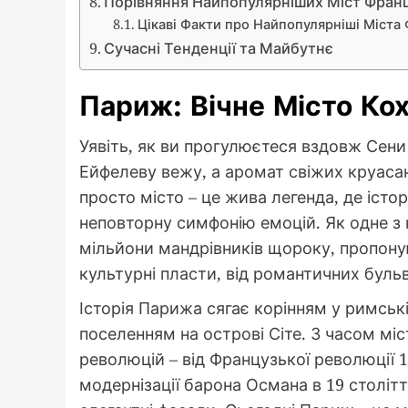
Порівняння Найпопулярніших Міст Франц
Цікаві Факти про Найпопулярніші Міста 
Сучасні Тенденції та Майбутнє
Париж: Вічне Місто Кох
Уявіть, як ви прогулюєтеся вздовж Сени
Ейфелеву вежу, а аромат свіжих круасан
просто місто – це жива легенда, де істо
неповторну симфонію емоцій. Як одне з
мільйони мандрівників щороку, пропонуюч
культурні пласти, від романтичних буль
Історія Парижа сягає корінням у римські
поселенням на острові Сіте. З часом мі
революцій – від Французької революції 178
модернізації барона Османа в 19 століт