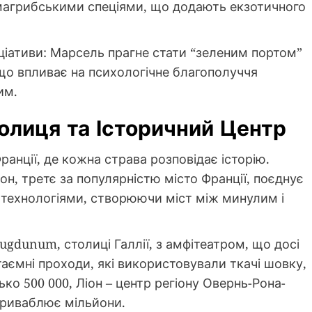
з магрибськими спеціями, що додають екзотичного
іціативи: Марсель прагне стати “зеленим портом”
що впливає на психологічне благополуччя
им.
толиця та Історичний Центр
анції, де кожна страва розповідає історію.
он, третє за популярністю місто Франції, поєднує
 технологіями, створюючи міст між минулим і
ugdunum, столиці Галлії, з амфітеатром, що досі
таємні проходи, які використовували ткачі шовку,
ько 500 000, Ліон – центр регіону Овернь-Рона-
приваблює мільйони.