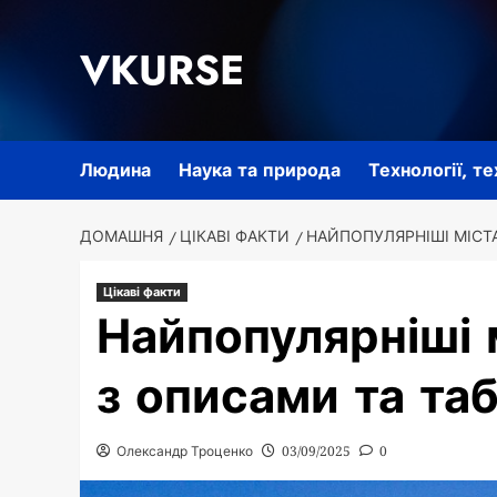
Перейти
до
VKURSE
вмісту
Людина
Наука та природа
Технології, т
ДОМАШНЯ
ЦІКАВІ ФАКТИ
НАЙПОПУЛЯРНІШІ МІСТА
Цікаві факти
Найпопулярніші м
з описами та та
Олександр Троценко
03/09/2025
0