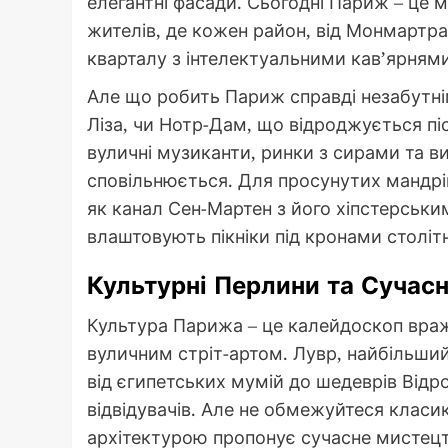
елегантні фасади. Сьогодні Париж – це 
жителів, де кожен район, від Монмартр
кварталу з інтелектуальними кав’ярнями
Але що робить Париж справді незабутнім
Ліза, чи Нотр-Дам, що відроджується пі
вуличні музиканти, ринки з сирами та ви
сповільнюється. Для просунутих мандрів
як канал Сен-Мартен з його хіпстерськи
влаштовують пікніки під кронами столітн
Культурні Перлини та Сучасн
Культура Парижа – це калейдоскоп враж
вуличним стріт-артом. Лувр, найбільший 
від єгипетських мумій до шедеврів Відр
відвідувачів. Але не обмежуйтеся клас
архітектурою пропонує сучасне мистецтв