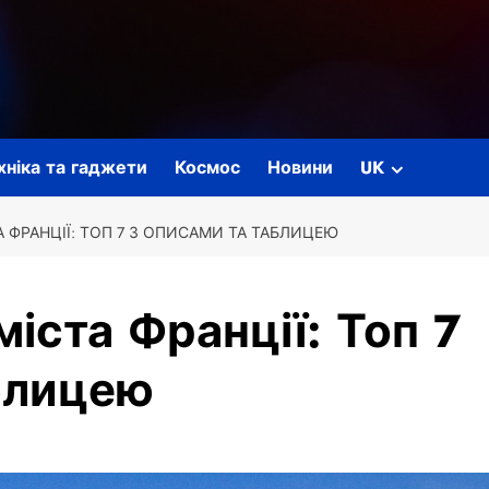
ехніка та гаджети
Космос
Новини
UK
 ФРАНЦІЇ: ТОП 7 З ОПИСАМИ ТА ТАБЛИЦЕЮ
іста Франції: Топ 7
блицею