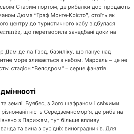
 своїм Старим портом, де рибалки досі продають
оманом Дюма “Граф Монте-Крісто”, стоїть як
ого центру до туристичного хабу відбулася
terranée, що перетворила занедбані доки на
отр-Дам-де-ла-Гард, базиліку, що панує над
итне море зливається з небом. Марсель – це не
сть: стадіон “Велодром” – серце фанатів
ідмінності
та землі. Буябес, з його шафраном і свіжими
 різноманітність Середземномор’я, де риба на
івняно з Парижем, тут більше впливу
ванда та вина з сусідніх виноградників. Для