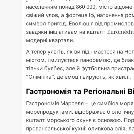
населенням понад 860 000, місто відоме
свіжий улов, а фортеця Іф, натхненна р
символ пригод. Еволюція від промислов
завдяки ініціативам на кшталт Euromédi
модерні квартали.
А тепер уявіть, як ви піднімаєтеся на Н
містом, і милуєтеся панорамою, де блак
тільки буябес, але й футбольна пристра
“Олімпіка”, де емоції вирують, як хвилі.
Гастрономія та Регіональні В
Гастрономія Марселя – це симбіоз моря 
морепродуктами, відображає біологічну
кшталт морського окуня є основою. Пор
провансальської кухні: оливкова олія, ла