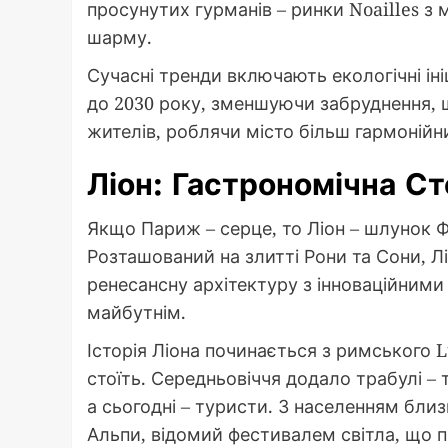
просунутих гурманів – ринки Noailles 
шарму.
Сучасні тренди включають екологічні ін
до 2030 року, зменшуючи забруднення, 
жителів, роблячи місто більш гармонійн
Ліон: Гастрономічна С
Якщо Париж – серце, то Ліон – шлунок Фр
Розташований на злитті Рони та Сони, Лі
ренесансну архітектуру з інноваційними
майбутнім.
Історія Ліона починається з римського L
стоїть. Середньовіччя додало трабулі – 
а сьогодні – туристи. З населенням близ
Альпи, відомий фестивалем світла, що 