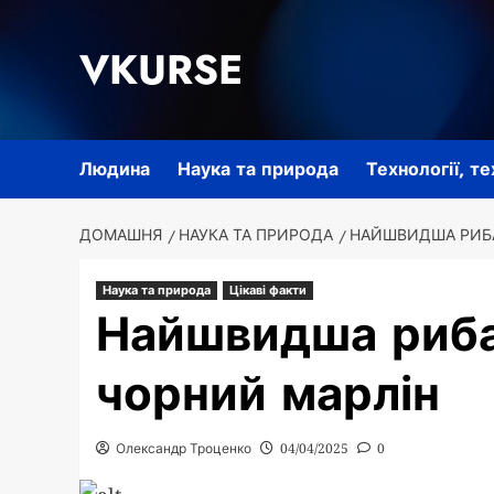
Перейти
до
VKURSE
вмісту
Людина
Наука та природа
Технології, т
ДОМАШНЯ
НАУКА ТА ПРИРОДА
НАЙШВИДША РИБА 
Наука та природа
Цікаві факти
Найшвидша риба 
чорний марлін
Олександр Троценко
04/04/2025
0