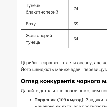
Тунець
74
блакитноперий
Ваху
69
Жовтоперий
64
тунець
Ці риби – справжні атлети океану, але 
Його швидкість майже вдвічі перевищує
Огляд конкурентів чорного м
Давайте детальніше розглянемо, чим прим
Парусник (109 км/год):
Завдяки в
маневрує як яхта, але поступаєть