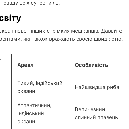
 позаду всіх суперників.
світу
океан повен інших стрімких мешканців. Давайте
рентами, які також вражають своєю швидкістю.
/
Ареал
Особливість
Тихий, Індійський
Найшвидша риба
океани
Атлантичний,
Величезний
Індійський
спинний плавець
океани