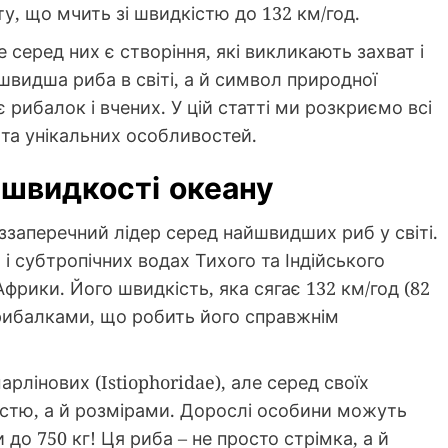
, що мчить зі швидкістю до 132 км/год.
серед них є створіння, які викликають захват і
швидша риба в світі, а й символ природної
рибалок і вчених. У цій статті ми розкриємо всі
 та унікальних особливостей.
 швидкості океану
еззаперечний лідер серед найшвидших риб у світі.
і субтропічних водах Тихого та Індійського
 Африки. Його швидкість, яка сягає 132 км/год (82
 рибалками, що робить його справжнім
лінових (Istiophoridae), але серед своїх
істю, а й розмірами. Дорослі особини можуть
 до 750 кг! Ця риба – не просто стрімка, а й