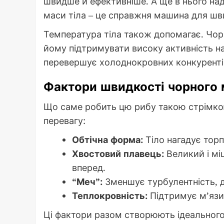
швидше й ефективніше. А ще в нього над
маси тіла – це справжня машина для шв
Температура тіла також допомагає. Чор
йому підтримувати високу активність на
перевершує холоднокровних конкурентів
Фактори швидкості чорного 
Що саме робить цю рибу такою стрімкою
перевагу:
Обтічна форма:
Тіло нагадує торп
Хвостовий плавець:
Великий і мі
вперед.
“Меч”:
Зменшує турбулентність, 
Теплокровність:
Підтримує м’язи
Ці фактори разом створюють ідеального