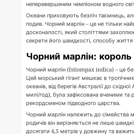
неперевершеним чемпіоном водного світу
Океани приховують безліч таємниць, але 
подив. Чорний марлін – це не тільки най
досконалості, який століттями захоплює 
секрети його швидкості, способу життя
Чорний марлін: король
Чорний марлін (Istiompax indica) – це б
Цей морський гігант мешкає в тропічних 
океанів, від берегів Австралії до східної
милі/год), була зафіксована вченими та
рекордсменом підводного царства.
Чорний марлін належить до сімейства мар
родичів він вирізняється не лише швидк
досягати 4,5 метрів у довжину та важити