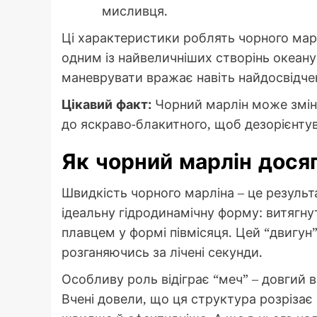
мисливця.
Ці характеристики роблять чорного мар
одним із найвеличніших створінь океану
маневрувати вражає навіть найдосвідчен
Цікавий факт:
Чорний марлін може зміни
до яскраво-блакитного, щоб дезорієнту
Як чорний марлін досяг
Швидкість чорного марліна – це результа
ідеальну гідродинамічну форму: витягну
плавцем у формі півмісяця. Цей “двигун
розганяючись за лічені секунди.
Особливу роль відіграє “меч” – довгий в
Вчені довели, що ця структура розрізає