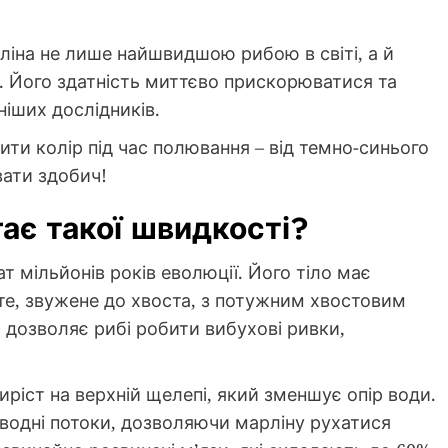
ліна не лише найшвидшою рибою в світі, а й
. Його здатність миттєво прискорюватися та
іших дослідників.
ти колір під час полювання – від темно-синього
вати здобич!
ає такої швидкості?
т мільйонів років еволюції. Його тіло має
те, звужене до хвоста, з потужним хвостовим
” дозволяє рибі робити вибухові ривки,
иріст на верхній щелепі, який зменшує опір води.
 водні потоки, дозволяючи марліну рухатися