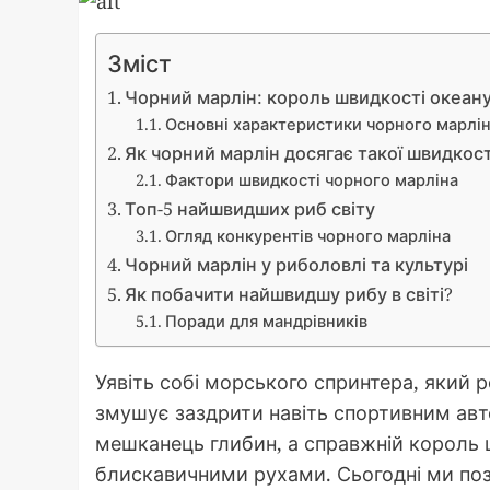
Зміст
Чорний марлін: король швидкості океан
Основні характеристики чорного марлі
Як чорний марлін досягає такої швидкост
Фактори швидкості чорного марліна
Топ-5 найшвидших риб світу
Огляд конкурентів чорного марліна
Чорний марлін у риболовлі та культурі
Як побачити найшвидшу рибу в світі?
Поради для мандрівників
Уявіть собі морського спринтера, який р
змушує заздрити навіть спортивним авто
мешканець глибин, а справжній король 
блискавичними рухами. Сьогодні ми по