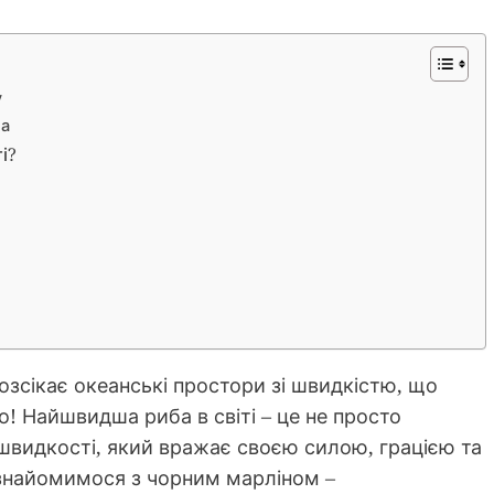
у
на
і?
озсікає океанські простори зі швидкістю, що
! Найшвидша риба в світі – це не просто
швидкості, який вражає своєю силою, грацією та
знайомимося з чорним марліном –