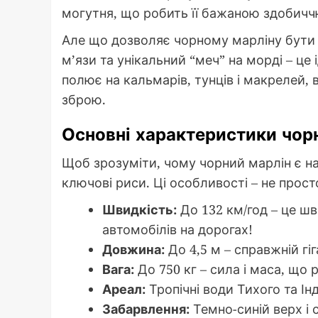
могутня, що робить її бажаною здобичч
Але що дозволяє чорному марліну бути 
м’язи та унікальний “меч” на морді – це
полює на кальмарів, тунців і макрелей,
зброю.
Основні характеристики чор
Щоб зрозуміти, чому чорний марлін є н
ключові риси. Ці особливості – не прост
Швидкість:
До 132 км/год – це ш
автомобілів на дорогах!
Довжина:
До 4,5 м – справжній гі
Вага:
До 750 кг – сила і маса, що
Ареал:
Тропічні води Тихого та Інд
Забарвлення:
Темно-синій верх і 