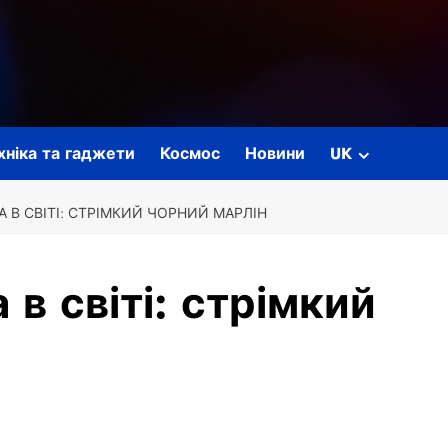
ехніка та гаджети
Космос
Новини
UK
В СВІТІ: СТРІМКИЙ ЧОРНИЙ МАРЛІН
в світі: стрімкий