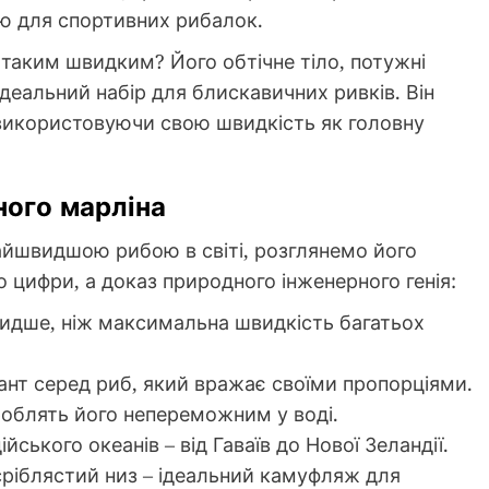
ю для спортивних рибалок.
таким швидким? Його обтічне тіло, потужні
 ідеальний набір для блискавичних ривків. Він
 використовуючи свою швидкість як головну
ного марліна
айшвидшою рибою в світі, розглянемо його
о цифри, а доказ природного інженерного генія:
видше, ніж максимальна швидкість багатьох
гант серед риб, який вражає своїми пропорціями.
 роблять його непереможним у воді.
ійського океанів – від Гаваїв до Нової Зеландії.
сріблястий низ – ідеальний камуфляж для