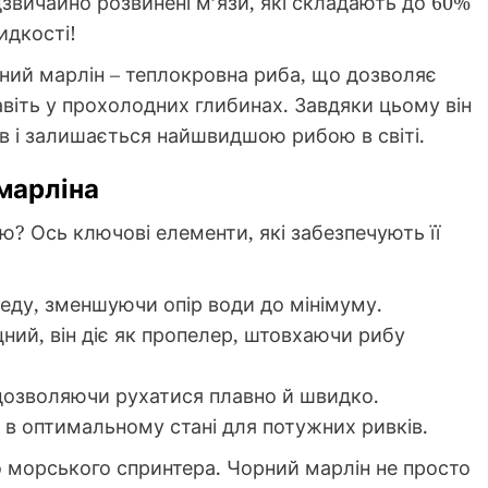
звичайно розвинені м’язи, які складають до 60%
идкості!
ний марлін – теплокровна риба, що дозволяє
віть у прохолодних глибинах. Завдяки цьому він
 і залишається найшвидшою рибою в світі.
марліна
? Ось ключові елементи, які забезпечують її
еду, зменшуючи опір води до мінімуму.
цний, він діє як пропелер, штовхаючи рибу
дозволяючи рухатися плавно й швидко.
 в оптимальному стані для потужних ривків.
 морського спринтера. Чорний марлін не просто