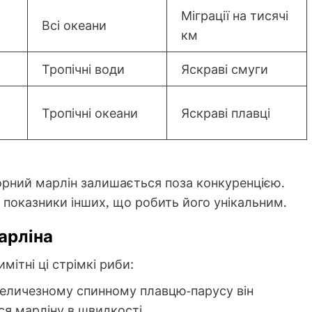
Міграції на тисячі
Всі океани
км
Тропічні води
Яскраві смуги
Тропічні океани
Яскраві плавці
чорний марлін залишається поза конкуренцією.
 показники інших, що робить його унікальним.
арліна
ітні ці стрімкі риби:
еличезному спинному плавцю-парусу він
ся марліну в швидкості.