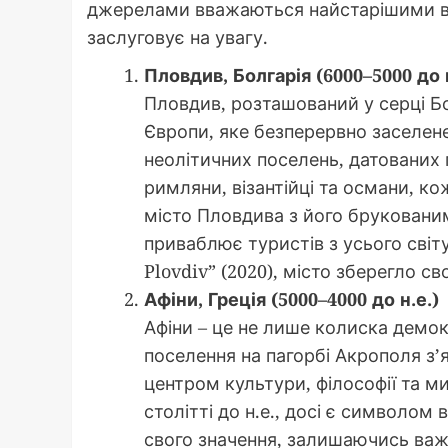
джерелами вважаються найстарішими в Є
заслуговує на увагу.
Пловдив, Болгарія (6000–5000 до н
Пловдив, розташований у серці Бо
Європи, яке безперервно заселене
неолітичних поселень, датованих 
римляни, візантійці та османи, ко
місто Пловдива з його брукован
приваблює туристів з усього світу
Plovdiv” (2020), місто зберегло с
Афіни, Греція (5000–4000 до н.е.)
Афіни – це не лише колиска демокр
поселення на пагорбі Акрополя з’я
центром культури, філософії та ми
столітті до н.е., досі є символом 
свого значення, залишаючись важ