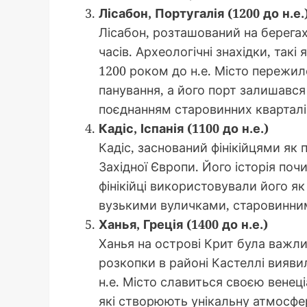
Лісабон, Португалія (1200 до н.е.
Лісабон, розташований на берегах 
часів. Археологічні знахідки, такі
1200 роком до н.е. Місто пережил
панування, а його порт залишавс
поєднанням старовинних кварталі
Кадіс, Іспанія (1100 до н.е.)
Кадіс, заснований фінікійцями як
Західної Європи. Його історія поч
фінікійці використовували його як
вузькими вуличками, старовинни
Ханья, Греція (1400 до н.е.)
Ханья на острові Крит була важли
розкопки в районі Кастеллі вияв
н.е. Місто славиться своєю вене
які створюють унікальну атмосфе