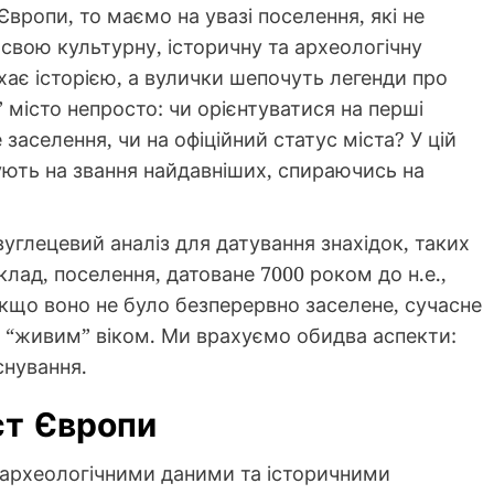
вропи, то маємо на увазі поселення, які не
 свою культурну, історичну та археологічну
хає історією, а вулички шепочуть легенди про
” місто непросто: чи орієнтуватися на перші
 заселення, чи на офіційний статус міста? У цій
дують на звання найдавніших, спираючись на
глецевий аналіз для датування знахідок, таких
лад, поселення, датоване 7000 роком до н.е.,
кщо воно не було безперервно заселене, сучасне
а “живим” віком. Ми врахуємо обидва аспекти:
снування.
ст Європи
а археологічними даними та історичними