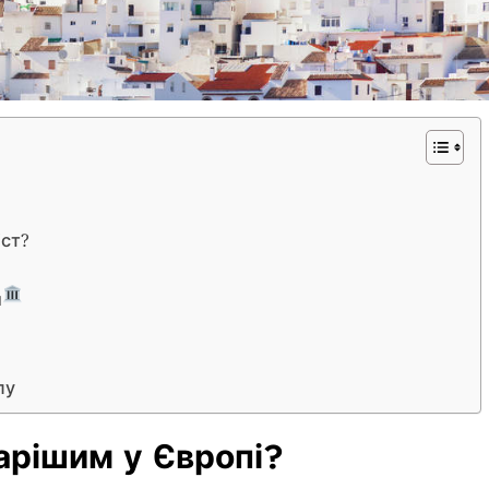
іст?
и
пу
арішим у Європі?