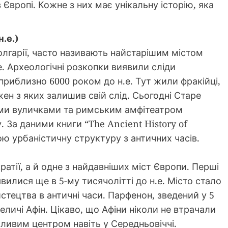
вропі. Кожне з них має унікальну історію, яка
.е.)
лгарії, часто називають найстарішим містом
. Археологічні розкопки виявили сліди
приблизно 6000 роком до н.е. Тут жили фракійці,
жен з яких залишив свій слід. Сьогодні Старе
ими вуличками та римським амфітеатром
. За даними книги “The Ancient History of
вою урбаністичну структуру з античних часів.
атії, а й одне з найдавніших міст Європи. Перші
вилися ще в 5-му тисячолітті до н.е. Місто стало
стецтва в античні часи. Парфенон, зведений у 5
величі Афін. Цікаво, що Афіни ніколи не втрачали
ливим центром навіть у Середньовіччі.