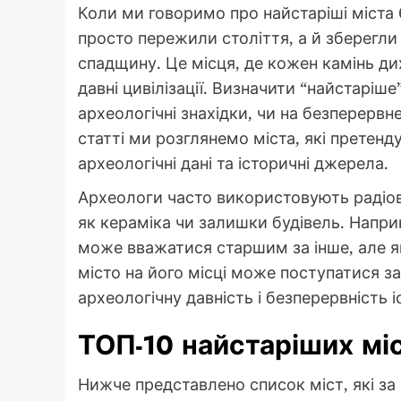
Коли ми говоримо про найстаріші міста Є
просто пережили століття, а й зберегли
спадщину. Це місця, де кожен камінь ди
давні цивілізації. Визначити “найстаріше
археологічні знахідки, чи на безперервне
статті ми розглянемо міста, які претен
археологічні дані та історичні джерела.
Археологи часто використовують радіову
як кераміка чи залишки будівель. Наприк
може вважатися старшим за інше, але я
місто на його місці може поступатися з
археологічну давність і безперервність і
ТОП-10 найстаріших мі
Нижче представлено список міст, які з