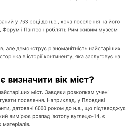
ваний у 753 році до н.е., хоча поселення на його
ей, Форум і Пантеон роблять Рим живим музеєм
ів, але демонструє різноманітність найстаріших
сторінка в історії континенту, яка заслуговує на
є визначити вік міст?
 найстаріших міст. Завдяки розкопкам учені
тувати поселення. Наприклад, у Пловдиві
нти, датовані 6000 роком до н.е., що підтверджує
який вимірює розпад ізотопу вуглецю-14, є
 матеріалів.