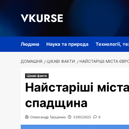
Перейти
до
VKURSE
вмісту
Людина
Наука та природа
Технології, т
ДОМАШНЯ
ЦІКАВІ ФАКТИ
НАЙСТАРІШІ МІСТА ЄВР
Цікаві факти
Найстаріші міста
спадщина
Олександр Троценко
13/05/2025
0