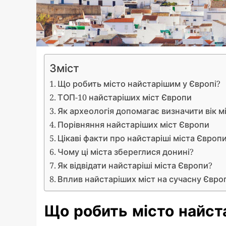
Зміст
Що робить місто найстарішим у Європі?
ТОП-10 найстаріших міст Європи
Як археологія допомагає визначити вік м
Порівняння найстаріших міст Європи
Цікаві факти про найстаріші міста Європ
Чому ці міста збереглися донині?
Як відвідати найстаріші міста Європи?
Вплив найстаріших міст на сучасну Євро
Що робить місто найст