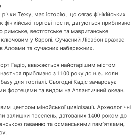
)
річки Тежу, має історію, що сягає фінікійських
 як фінікійські торгові пости, датуються приблизно
о римське, вестготське та мавританське
я ключовим у Європі. Сучасний Лісабон вражає
в Алфами та сучасних набережних.
 порт Гадір, вважається найстарішим містом
инається приблизно з 1100 року до н.е., коли
 базу для торгівлі. Сьогодні Кадіс зачаровує
ми фортецями та видом на Атлантичний океан.
вим центром мінойської цивілізації. Археологічні
или залишки поселень, датованих 1400 роком до
ціанською гаванню та османськими пам’ятками,
ру.