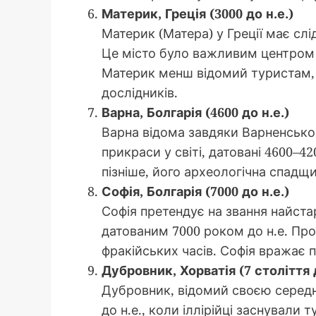
Материк, Греція (3000 до н.е.)
Материк (Матера) у Греції має слі
Це місто було важливим центром т
Материк менш відомий туристам, 
дослідників.
Варна, Болгарія (4600 до н.е.)
Варна відома завдяки Варненсько
прикраси у світі, датовані 4600–4
пізніше, його археологічна спадщ
Софія, Болгарія (7000 до н.е.)
Софія претендує на звання найста
датованим 7000 роком до н.е. Про
фракійських часів. Софія вражає п
Дубровник, Хорватія (7 століття д
Дубровник, відомий своєю середнь
до н.е., коли іллірійці заснували 