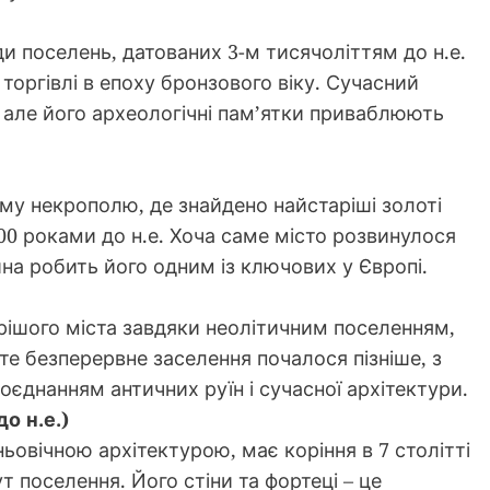
ди поселень, датованих 3-м тисячоліттям до н.е.
оргівлі в епоху бронзового віку. Сучасний
але його археологічні пам’ятки приваблюють
му некрополю, де знайдено найстаріші золоті
200 роками до н.е. Хоча саме місто розвинулося
ина робить його одним із ключових у Європі.
рішого міста завдяки неолітичним поселенням,
те безперервне заселення почалося пізніше, з
оєднанням античних руїн і сучасної архітектури.
о н.е.)
овічною архітектурою, має коріння в 7 столітті
тут поселення. Його стіни та фортеці – це