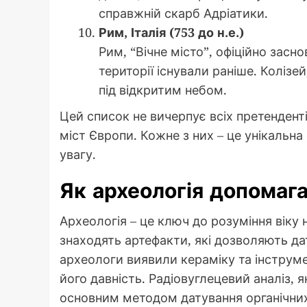
справжній скарб Адріатики.
Рим, Італія (753 до н.е.)
Рим, “Вічне місто”, офіційно засно
території існували раніше. Коліз
під відкритим небом.
Цей список не вичерпує всіх претендент
міст Європи. Кожне з них – це унікальна 
увагу.
Як археологія допомага
Археологія – це ключ до розуміння віку
знаходять артефакти, які дозволяють да
археологи виявили кераміку та інструме
його давність. Радіовуглецевий аналіз, 
основним методом датування органічних