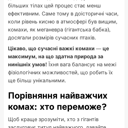
більших тілах цей процес стає менш
ефективним. Саме тому в доісторичні часи,
коли рівень кисню в атмосфері був вищим,
комахи, як меганевра (гігантська бабка),
досягали розмірів сучасних птахів.
Цікаво, що сучасні важкі комахи — це
максимум, на що здатна природа за
нинішніх умов!
Їхня вага балансує на межі
фізіологічних можливостей, що робить їх
ще більш унікальними.
Порівняння найважчих
комах: хто переможе?
Щоб краще зрозуміти, хто з гігантів
заслуговує титул найважчого, давайте