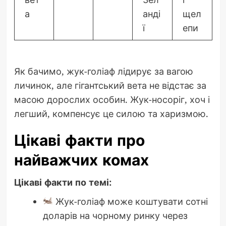
а
анді
щел
ї
епи
Як бачимо, жук-голіаф лідирує за вагою
личинок, але гігантський вета не відстає за
масою дорослих особин. Жук-носоріг, хоч і
легший, компенсує це силою та харизмою.
Цікаві факти про
найважчих комах
Цікаві факти по темі:
Жук-голіаф може коштувати сотні
доларів на чорному ринку через