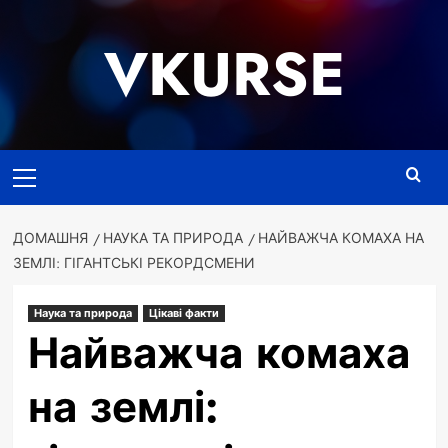
Перейти
до
VKURSE
вмісту
Основне
меню
ДОМАШНЯ
НАУКА ТА ПРИРОДА
НАЙВАЖЧА КОМАХА НА
ЗЕМЛІ: ГІГАНТСЬКІ РЕКОРДСМЕНИ
Наука та природа
Цікаві факти
Найважча комаха
на землі: