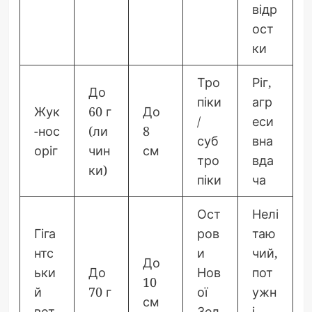
відр
ост
ки
Тро
Ріг,
До
піки
агр
Жук
60 г
До
/
еси
-нос
(ли
8
суб
вна
оріг
чин
см
тро
вда
ки)
піки
ча
Ост
Нелі
Гіга
ров
таю
нтс
и
чий,
До
ьки
До
Нов
пот
10
й
70 г
ої
ужн
см
вет
Зел
і