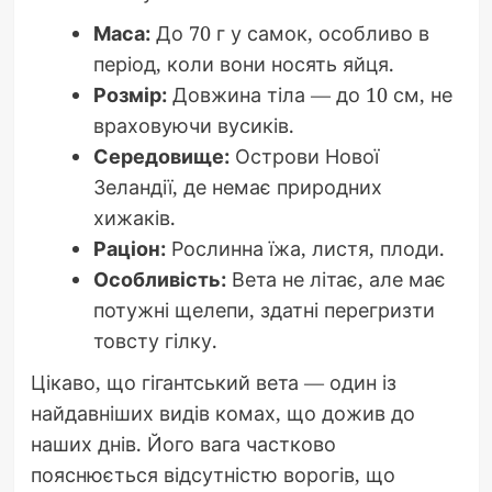
Маса:
До 70 г у самок, особливо в
період, коли вони носять яйця.
Розмір:
Довжина тіла — до 10 см, не
враховуючи вусиків.
Середовище:
Острови Нової
Зеландії, де немає природних
хижаків.
Раціон:
Рослинна їжа, листя, плоди.
Особливість:
Вета не літає, але має
потужні щелепи, здатні перегризти
товсту гілку.
Цікаво, що гігантський вета — один із
найдавніших видів комах, що дожив до
наших днів. Його вага частково
пояснюється відсутністю ворогів, що