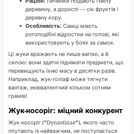
Раціон:
Личинки поїдають гнилу
деревину, а дорослі — сік фруктів і
деревну кору.
Особливість:
Самці мають
рогоподібні відростки на голові, які
використовують у боях за самок.
Ці жуки вражають не лише вагою, а й
силою: вони здатні піднімати предмети, що
перевищують їхню масу в десятки разів.
Наприклад, жук-голіаф може тягнути
вантаж, еквівалентний кільком сотням
грамів!
Жук-носоріг: міцний конкурент
Жук-носоріг (*Dynastinae*), якого часто
плутають із найважчим, не поступається