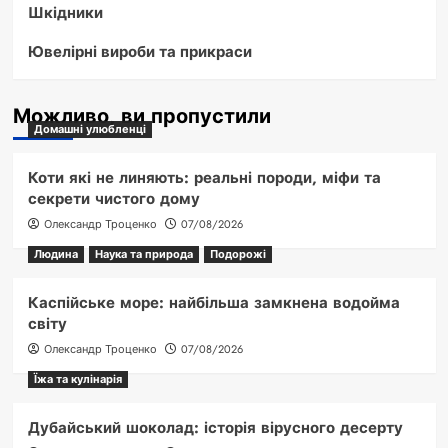
Шкідники
Ювелірні вироби та прикраси
Можливо, ви пропустили
Домашні улюбленці
Коти які не линяють: реальні породи, міфи та
секрети чистого дому
Олександр Троценко
07/08/2026
Людина
Наука та природа
Подорожі
Каспійське море: найбільша замкнена водойма
світу
Олександр Троценко
07/08/2026
Їжа та кулінарія
Дубайський шоколад: історія вірусного десерту