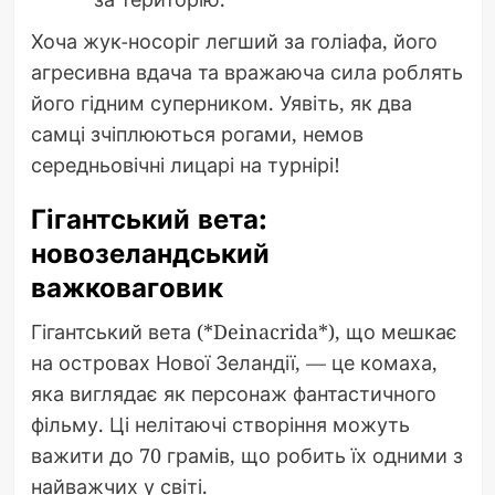
Хоча жук-носоріг легший за голіафа, його
агресивна вдача та вражаюча сила роблять
його гідним суперником. Уявіть, як два
самці зчіплюються рогами, немов
середньовічні лицарі на турнірі!
Гігантський вета:
новозеландський
важковаговик
Гігантський вета (*Deinacrida*), що мешкає
на островах Нової Зеландії, — це комаха,
яка виглядає як персонаж фантастичного
фільму. Ці нелітаючі створіння можуть
важити до 70 грамів, що робить їх одними з
найважчих у світі.