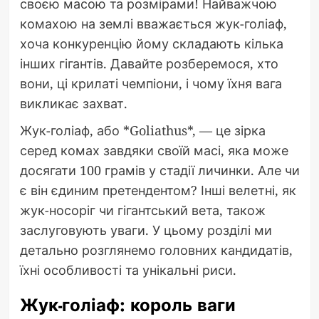
своєю масою та розмірами! Найважчою
комахою на землі вважається жук-голіаф,
хоча конкуренцію йому складають кілька
інших гігантів. Давайте розберемося, хто
вони, ці крилаті чемпіони, і чому їхня вага
викликає захват.
Жук-голіаф, або *Goliathus*, — це зірка
серед комах завдяки своїй масі, яка може
досягати 100 грамів у стадії личинки. Але чи
є він єдиним претендентом? Інші велетні, як
жук-носоріг чи гігантський вета, також
заслуговують уваги. У цьому розділі ми
детально розглянемо головних кандидатів,
їхні особливості та унікальні риси.
Жук-голіаф: король ваги