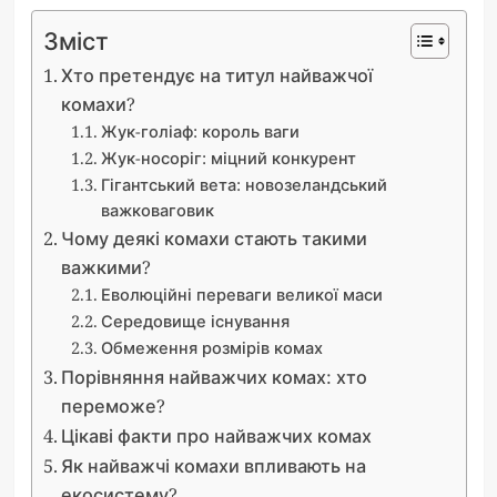
Зміст
Хто претендує на титул найважчої
комахи?
Жук-голіаф: король ваги
Жук-носоріг: міцний конкурент
Гігантський вета: новозеландський
важковаговик
Чому деякі комахи стають такими
важкими?
Еволюційні переваги великої маси
Середовище існування
Обмеження розмірів комах
Порівняння найважчих комах: хто
переможе?
Цікаві факти про найважчих комах
Як найважчі комахи впливають на
екосистему?