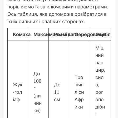
порівняємо їх за ключовими параметрами.
Ось таблиця, яка допоможе розібратися в
їхніх сильних і слабких сторонах.
Комаха
Максимальна вага
Розмір
Середовище
Особливо
Міц
ний
пан
цир,
До
Тро
сил
100
Жук
До
пічні
а,
г
-гол
11
ліси
рог
(ли
іаф
см
Афр
опо
чин
ики
дібн
ки)
і