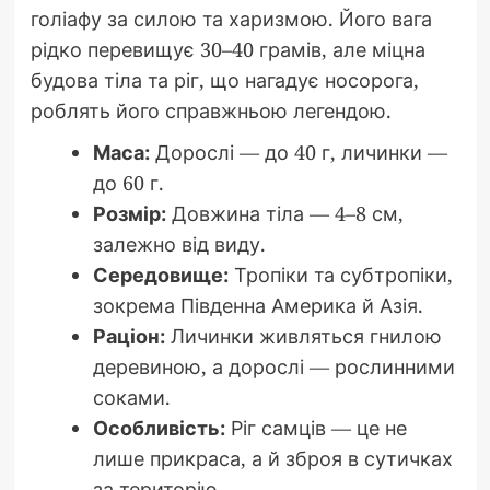
голіафу за силою та харизмою. Його вага
рідко перевищує 30–40 грамів, але міцна
будова тіла та ріг, що нагадує носорога,
роблять його справжньою легендою.
Маса:
Дорослі — до 40 г, личинки —
до 60 г.
Розмір:
Довжина тіла — 4–8 см,
залежно від виду.
Середовище:
Тропіки та субтропіки,
зокрема Південна Америка й Азія.
Раціон:
Личинки живляться гнилою
деревиною, а дорослі — рослинними
соками.
Особливість:
Ріг самців — це не
лише прикраса, а й зброя в сутичках
за територію.