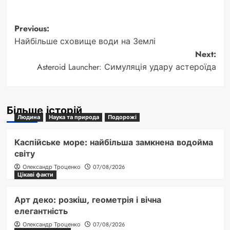
Post
Previous:
Найбільше сховище води на Землі
navigation
Next:
Asteroid Launcher: Симуляція удару астероїда
Більше історій
Людина
Наука та природа
Подорожі
Каспійське море: найбільша замкнена водойма
світу
Олександр Троценко
07/08/2026
Цікаві факти
Арт деко: розкіш, геометрія і вічна
елегантність
Олександр Троценко
07/08/2026