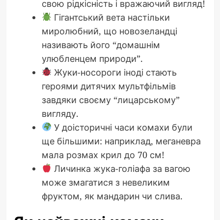
свою рідкісність і вражаючий вигляд!
Гігантський вета настільки
миролюбний, що новозеландці
називають його “домашнім
улюбленцем природи”.
Жуки-носороги іноді стають
героями дитячих мультфільмів
завдяки своєму “лицарському”
вигляду.
У доісторичні часи комахи були
ще більшими: наприклад, меганевра
мала розмах крил до 70 см!
Личинка жука-голіафа за вагою
може змагатися з невеликим
фруктом, як мандарин чи слива.