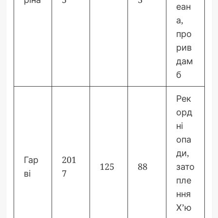
еан
а,
про
рив
дам
б
Рек
орд
ні
опа
ди,
Гар
201
125
88
зато
ві
7
пле
ння
Х’ю