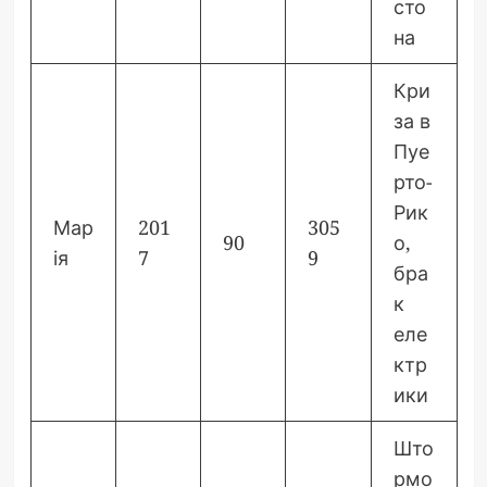
сто
на
Кри
за в
Пуе
рто-
Рик
Мар
201
305
90
о,
ія
7
9
бра
к
еле
ктр
ики
Што
рмо