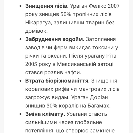
Знищення лісів.
Ураган Фелікс 2007
року знищив 50% тропічних лісів
Нікарагуа, залишивши тварин без
домівок.
Забруднення водойм.
Затоплення
заводів чи ферм викидає токсини у
річки та океани. Після урагану Ріта
2005 року в Мексиканській затоці
стався розлив нафти.
Втрата біорізноманіття.
Знищення
коралових рифів чи мангрових лісів
загрожує видам. Ураган Доріан
знищив 30% коралів на Багамах.
Зміна клімату.
Урагани стають
сильнішими через глобальне
потепління, що створює замкнене