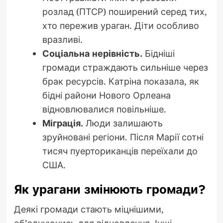
розлад (ПТСР) поширений серед тих,
хто пережив ураган. Діти особливо
вразливі.
Соціальна нерівність.
Бідніші
громади страждають сильніше через
брак ресурсів. Катріна показала, як
бідні райони Нового Орлеана
відновлювалися повільніше.
Міграція.
Люди залишають
зруйновані регіони. Після Марії сотні
тисяч пуерториканців переїхали до
США.
Як урагани змінюють громади?
Деякі громади стають міцнішими,
об’єднуючись для відновлення. Інші