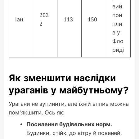
вий
202
при
Іан
113
150
2
пли
в у
Фло
риді
Як зменшити наслідки
ураганів у майбутньому?
Урагани не зупинити, але їхній вплив можна
пом’якшити. Ось як:
Посилення будівельних норм.
Будинки, стійкі до вітру й повеней,