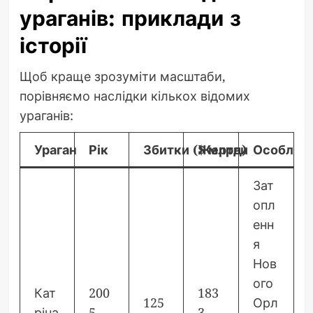
ураганів: приклади з
історії
Щоб краще зрозуміти масштаби,
порівняємо наслідки кількох відомих
ураганів:
Ураган
Рік
Збитки ($ млрд)
Жертви
Особливо
Зат
опл
енн
я
Нов
ого
Кат
200
183
125
Орл
ріна
5
3