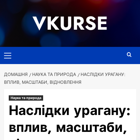
Перейти
до
VKURSE
вмісту
Основне
меню
ДОМАШНЯ
НАУКА ТА ПРИРОДА
НАСЛІДКИ УРАГАНУ:
ВПЛИВ, МАСШТАБИ, ВІДНОВЛЕННЯ
Наука та природа
Наслідки урагану:
вплив, масштаби,