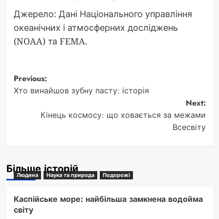
Джерело: Дані Національного управління
океанічних і атмосферних досліджень
(NOAA) та FEMA.
Post
Previous:
Хто винайшов зубну пасту: історія
navigation
Next:
Кінець космосу: що ховається за межами
Всесвіту
Більше історій
Людина
Наука та природа
Подорожі
Каспійське море: найбільша замкнена водойма
світу