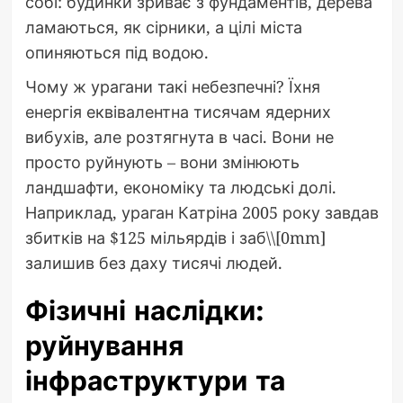
собі: будинки зриває з фундаментів, дерева
ламаються, як сірники, а цілі міста
опиняються під водою.
Чому ж урагани такі небезпечні? Їхня
енергія еквівалентна тисячам ядерних
вибухів, але розтягнута в часі. Вони не
просто руйнують – вони змінюють
ландшафти, економіку та людські долі.
Наприклад, ураган Катріна 2005 року завдав
збитків на $125 мільярдів і заб\\[0mm]
залишив без даху тисячі людей.
Фізичні наслідки:
руйнування
інфраструктури та