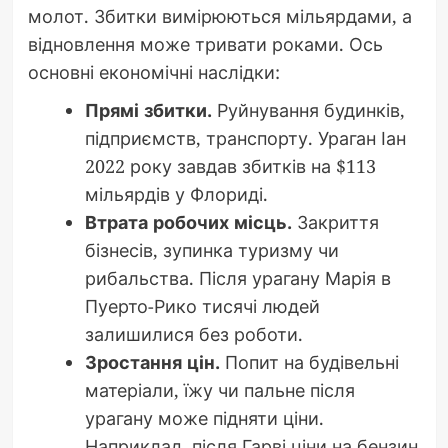
молот. Збитки вимірюються мільярдами, а
відновлення може тривати роками. Ось
основні економічні наслідки:
Прямі збитки.
Руйнування будинків,
підприємств, транспорту. Ураган Іан
2022 року завдав збитків на $113
мільярдів у Флориді.
Втрата робочих місць.
Закриття
бізнесів, зупинка туризму чи
рибальства. Після урагану Марія в
Пуерто-Рико тисячі людей
залишилися без роботи.
Зростання цін.
Попит на будівельні
матеріали, їжу чи пальне після
урагану може підняти ціни.
Наприклад, після Гарві ціни на бензин