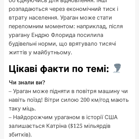
розпадаються через економічний тиск і
втрату населення. Ураган може стати
переломним моментом: наприклад, після
урагану Ендрю Флорида посилила
будівельні норми, що врятувало тисячі
життів у майбутньому.
Цікаві факти по темі:
Чи знали ви?
– Ураган може підняти в повітря машину чи
навіть поїзд! Вітри силою 200 км/год мають
таку міць.
– Найдорожчим ураганом в історії США
залишається Катріна ($125 мільярдів
збитків).