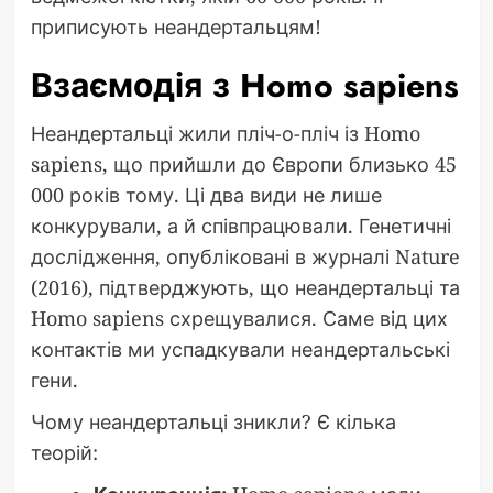
приписують неандертальцям!
Взаємодія з Homo sapiens
Неандертальці жили пліч-о-пліч із Homo
sapiens, що прийшли до Європи близько 45
000 років тому. Ці два види не лише
конкурували, а й співпрацювали. Генетичні
дослідження, опубліковані в журналі Nature
(2016), підтверджують, що неандертальці та
Homo sapiens схрещувалися. Саме від цих
контактів ми успадкували неандертальські
гени.
Чому неандертальці зникли? Є кілька
теорій: