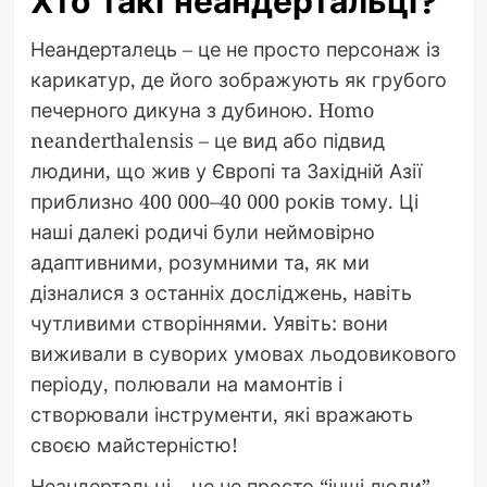
Хто такі неандертальці?
Неандерталець – це не просто персонаж із
карикатур, де його зображують як грубого
печерного дикуна з дубиною. Homo
neanderthalensis – це вид або підвид
людини, що жив у Європі та Західній Азії
приблизно 400 000–40 000 років тому. Ці
наші далекі родичі були неймовірно
адаптивними, розумними та, як ми
дізналися з останніх досліджень, навіть
чутливими створіннями. Уявіть: вони
виживали в суворих умовах льодовикового
періоду, полювали на мамонтів і
створювали інструменти, які вражають
своєю майстерністю!
Неандертальці – це не просто “інші люди”.