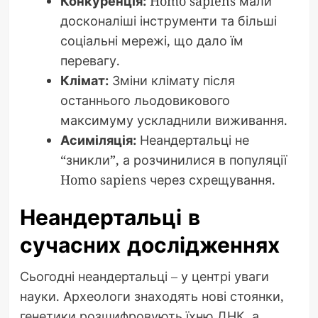
Конкуренція:
Homo sapiens мали
досконаліші інструменти та більші
соціальні мережі, що дало їм
перевагу.
Клімат:
Зміни клімату після
останнього льодовикового
максимуму ускладнили виживання.
Асиміляція:
Неандертальці не
“зникли”, а розчинилися в популяції
Homo sapiens через схрещування.
Неандертальці в
сучасних дослідженнях
Сьогодні неандертальці – у центрі уваги
науки. Археологи знаходять нові стоянки,
генетики розшифровують їхню ДНК, а