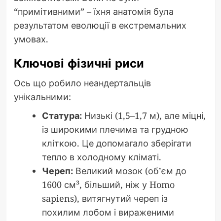
“примітивними” – їхня анатомія була
результатом еволюції в екстремальних
умовах.
Ключові фізичні риси
Ось що робило неандертальців
унікальними:
Статура:
Низькі (1,5–1,7 м), але міцні,
із широкими плечима та грудною
кліткою. Це допомагало зберігати
тепло в холодному кліматі.
Череп:
Великий мозок (об’єм до
1600 см³, більший, ніж у Homo
sapiens), витягнутий череп із
похилим лобом і вираженими