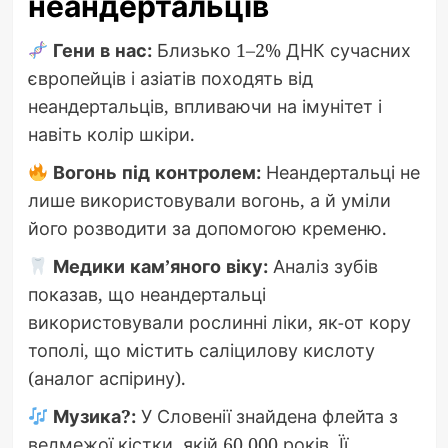
неандертальців
Гени в нас:
Близько 1–2% ДНК сучасних
європейців і азіатів походять від
неандертальців, впливаючи на імунітет і
навіть колір шкіри.
Вогонь під контролем:
Неандертальці не
лише використовували вогонь, а й уміли
його розводити за допомогою кременю.
Медики кам’яного віку:
Аналіз зубів
показав, що неандертальці
використовували рослинні ліки, як-от кору
тополі, що містить саліцилову кислоту
(аналог аспірину).
Музика?:
У Словенії знайдена флейта з
ведмежої кістки, якій 60 000 років. Її