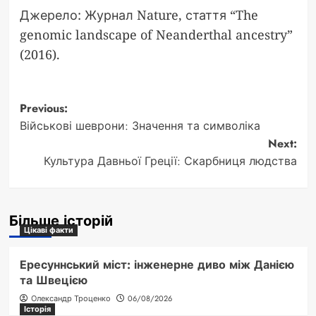
Джерело: Журнал Nature, стаття “The
genomic landscape of Neanderthal ancestry”
(2016).
Post
Previous:
Військові шеврони: Значення та символіка
navigation
Next:
Культура Давньої Греції: Скарбниця людства
Більше історій
Цікаві факти
Ересуннський міст: інженерне диво між Данією
та Швецією
Олександр Троценко
06/08/2026
Історія