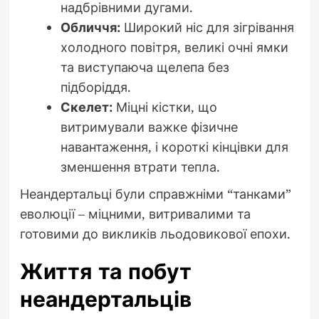
надбрівними дугами.
Обличчя:
Широкий ніс для зігрівання
холодного повітря, великі очні ямки
та виступаюча щелепа без
підборіддя.
Скелет:
Міцні кістки, що
витримували важке фізичне
навантаження, і короткі кінцівки для
зменшення втрати тепла.
Неандертальці були справжніми “танками”
еволюції – міцними, витривалими та
готовими до викликів льодовикової епохи.
Життя та побут
неандертальців