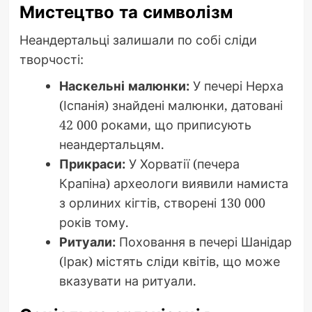
Мистецтво та символізм
Неандертальці залишали по собі сліди
творчості:
Наскельні малюнки:
У печері Нерха
(Іспанія) знайдені малюнки, датовані
42 000 роками, що приписують
неандертальцям.
Прикраси:
У Хорватії (печера
Крапіна) археологи виявили намиста
з орлиних кігтів, створені 130 000
років тому.
Ритуали:
Поховання в печері Шанідар
(Ірак) містять сліди квітів, що може
вказувати на ритуали.