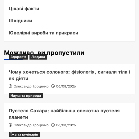
Цікаві факти
Шкідники
Ювелірні вироби та прикраси
Можливо, ви пропустили
Здоров'я
Людина
Чому хочеться солоного: фізіологія, сигнали тіла і
як діяти
Олександр Троценко
06/08/2026
Наука та природа
Пустеля Сахара: найбільша спекотна пустеля
планети
Олександр Троценко
06/08/2026
Їжа та кулінарія