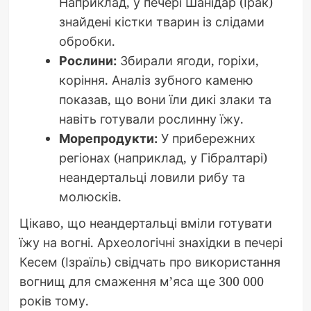
Наприклад, у печері Шанідар (Ірак)
знайдені кістки тварин із слідами
обробки.
Рослини:
Збирали ягоди, горіхи,
коріння. Аналіз зубного каменю
показав, що вони їли дикі злаки та
навіть готували рослинну їжу.
Морепродукти:
У прибережних
регіонах (наприклад, у Гібралтарі)
неандертальці ловили рибу та
молюсків.
Цікаво, що неандертальці вміли готувати
їжу на вогні. Археологічні знахідки в печері
Кесем (Ізраїль) свідчать про використання
вогнищ для смаження м’яса ще 300 000
років тому.