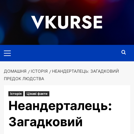
Перейти
до
VKURSE
вмісту
Основне
меню
ДОМАШНЯ
ІСТОРІЯ
НЕАНДЕРТАЛЕЦЬ: ЗАГАДКОВИЙ
ПРЕДОК ЛЮДСТВА
Історія
Цікаві факти
Неандерталець:
Загадковий