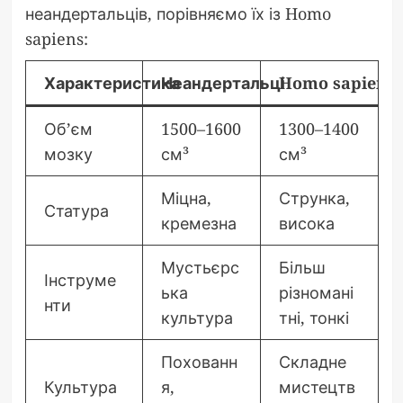
неандертальців, порівняємо їх із Homo
sapiens:
Характеристика
Неандертальці
Homo sapiens
Об’єм
1500–1600
1300–1400
мозку
см³
см³
Міцна,
Струнка,
Статура
кремезна
висока
Мустьєрс
Більш
Інструме
ька
різномані
нти
культура
тні, тонкі
Похованн
Складне
Культура
я,
мистецтв