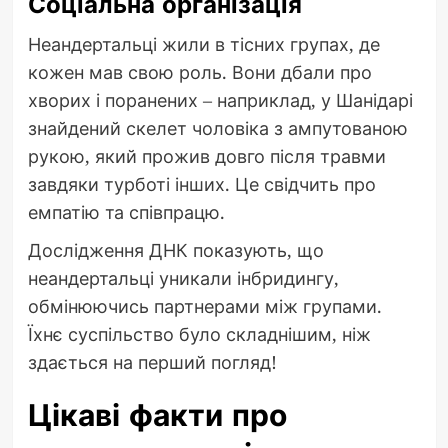
Соціальна організація
Неандертальці жили в тісних групах, де
кожен мав свою роль. Вони дбали про
хворих і поранених – наприклад, у Шанідарі
знайдений скелет чоловіка з ампутованою
рукою, який прожив довго після травми
завдяки турботі інших. Це свідчить про
емпатію та співпрацю.
Дослідження ДНК показують, що
неандертальці уникали інбридингу,
обмінюючись партнерами між групами.
Їхнє суспільство було складнішим, ніж
здається на перший погляд!
Цікаві факти про