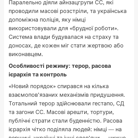
Паралельно діяли айнзацгрупи СС, які
проводили масові розстріли, та українська
допоміжна поліція, яку німці
використовували для «брудної роботи».
Система влади будувалася на страху та
доносах, де кожен міг стати жертвою або
виконавцем.
Особливості режиму: терор, расова
ієрархія та контроль
«Новий порядок» спирався на кілька
взаємопов’язаних механізмів придушення.
Тотальний терор здійснювали гестапо, СД
та загони СС. Масові арешти, тортури,
публічні страти стали буденністю. Расова
ієрархія чітко поділяла людей: німці — на
вершині, українці та інші слов’яни — нижче,