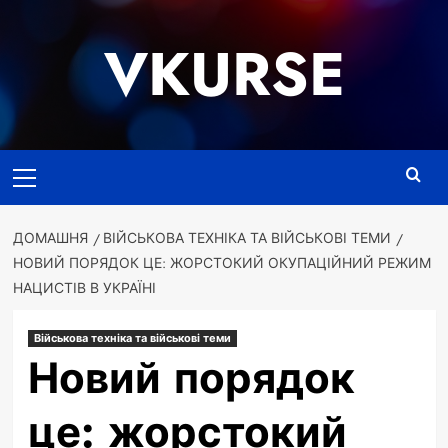
Перейти
до
VKURSE
вмісту
Основне
меню
ДОМАШНЯ
ВІЙСЬКОВА ТЕХНІКА ТА ВІЙСЬКОВІ ТЕМИ
НОВИЙ ПОРЯДОК ЦЕ: ЖОРСТОКИЙ ОКУПАЦІЙНИЙ РЕЖИМ
НАЦИСТІВ В УКРАЇНІ
Військова техніка та військові теми
Новий порядок
це: жорстокий