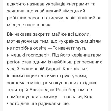
відкрито називав українців «неграми» та
заявляв, що «найнижчий німецький
робітник расово в тисячу разів цінніший за
місцеве населення».
Він наказав закрити майже всі школи,
мотивуючи це тим, що «українським дітям
не потрібна освіта — їх навчатимуть
німецькі господарі». Під його керівництвом
регіон став одним із найбільш репресивних
у всій окупованій Європі. Конфлікти з
іншими нацистськими структурами,
зокрема з міністром окупованих східних
територій Альфредом Розенбергом, не
пом’якшували режиму — навпаки, Кох
часто діяв ще радикальніше.