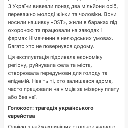
З України вивезли понад два мільйони осіб,
переважно молоді жінки та чоловіки. Вони
носили нашивку «OST», жили в бараках під
охороною та працювали на заводах і
фермах Німеччини в нелюдських умовах.
Багато хто не повернувся додому.
Ця експлуатація підривала економіку
регіону, руйнувала села та міста,
створювала передумови для голоду та
епідемій. Навіть ті, хто залишався вдома,
часто працювали на німців за мізерну плату
або без неї.
Голокост: трагедія українського
єврейства
Однією з найжахливіших сторінок «нового