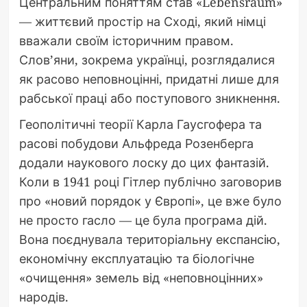
Центральним поняттям став «Lebensraum»
— життєвий простір на Сході, який німці
вважали своїм історичним правом.
Слов’яни, зокрема українці, розглядалися
як расово неповноцінні, придатні лише для
рабської праці або поступового зникнення.
Геополітичні теорії Карла Гаусгофера та
расові побудови Альфреда Розенберга
додали наукового лоску до цих фантазій.
Коли в 1941 році Гітлер публічно заговорив
про «новий порядок у Європі», це вже було
не просто гасло — це була програма дій.
Вона поєднувала територіальну експансію,
економічну експлуатацію та біологічне
«очищення» земель від «неповноцінних»
народів.