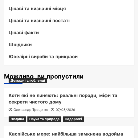
Цікаві та визначні місця
Цікаві та визначні постаті
Цікаві факти
Шкідники
Ювелірні вироби та прикраси
Можливо, ви пропустили
Домашні улюбленці
Коти які не линяють: реальні породи, міфи та
секрети чистого дому
Олександр Троценко
07/08/2026
Людина
Наука та природа
Подорожі
Каспійське море: найбільша замкнена водойма