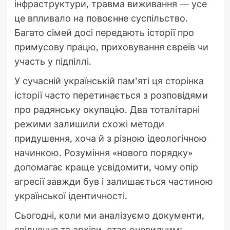
інфраструктури, травма виживання — усе
це впливало на повоєнне суспільство.
Багато сімей досі передають історії про
примусову працю, приховування євреїв чи
участь у підпіллі.
У сучасній українській пам’яті ця сторінка
історії часто перетинається з розповідями
про радянську окупацію. Два тоталітарні
режими залишили схожі методи
придушення, хоча й з різною ідеологічною
начинкою. Розуміння «нового порядку»
допомагає краще усвідомити, чому опір
агресії завжди був і залишається частиною
української ідентичності.
Сьогодні, коли ми аналізуємо документи,
свідчення та архіви, стає очевидним: