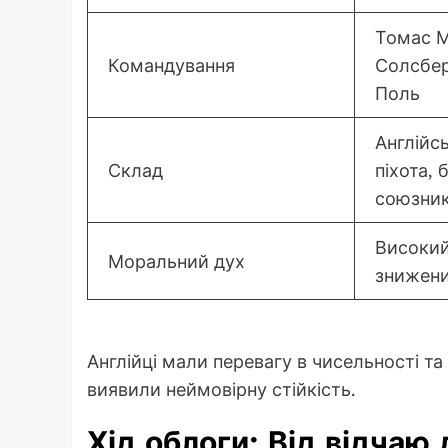
Томас М
Командування
Солсбер
Поль
Англійсь
Склад
піхота, 
союзни
Високий
Моральний дух
знижени
Англійці мали перевагу в чисельності та
виявили неймовірну стійкість.
Хід облоги: Від відчаю