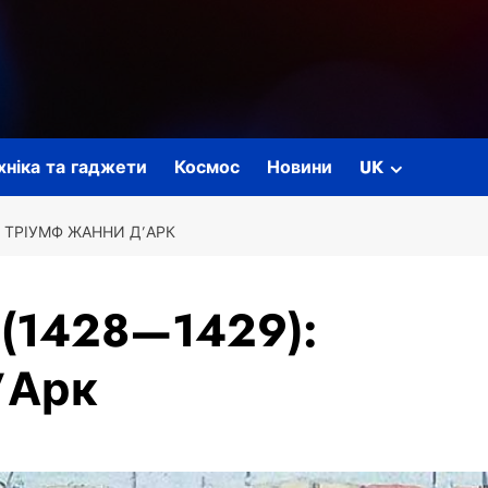
ехніка та гаджети
Космос
Новини
UK
: ТРІУМФ ЖАННИ Д’АРК
 (1428—1429):
’Арк