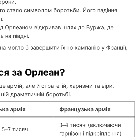
орони.
сто стало символом боротьби. Його падіння
ї.
ад Орлеаном відкривав шлях до Буржа, де
 на півдні.
на могло б завершити їхню кампанію у Франції,
ся за Орлеан?
 армій, але й стратегій, харизми та віри.
 цій драматичній боротьбі.
ька армія
Французька армія
3–4 тисячі (включаючи
 5–7 тисяч
гарнізон і підкріплення)