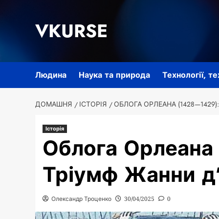
Перейти
до
VKURSE
вмісту
Людина
Наука та природа
Технології, т
ДОМАШНЯ
ІСТОРІЯ
ОБЛОГА ОРЛЕАНА (1428—1429)
Історія
Облога Орлеана
Тріумф Жанни д
Олександр Троценко
30/04/2025
0