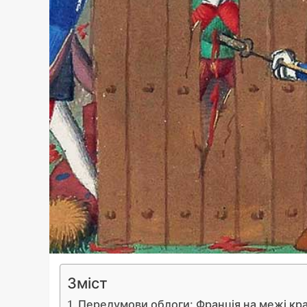
Зміст
Передумови облоги: Франція на межі кр