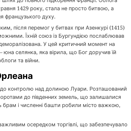
равня 1429 року, стала не просто битвою, а
я французького духу.
ким, після перемог у битвах при Азенкурі (1415)
еможними. Їхній союз із Бургундією послаблював
а деморалізована. У цей критичний момент на
 юна селянка, яка вірила, що Бог доручив їй
облоги та війни.
Орлеана
м до контролю над долиною Луари. Розташований
в воротами до південних земель, що залишалися
ять брам і численні башти робили місто важкою,
 важливим осередком торгівлі, що забезпечувало