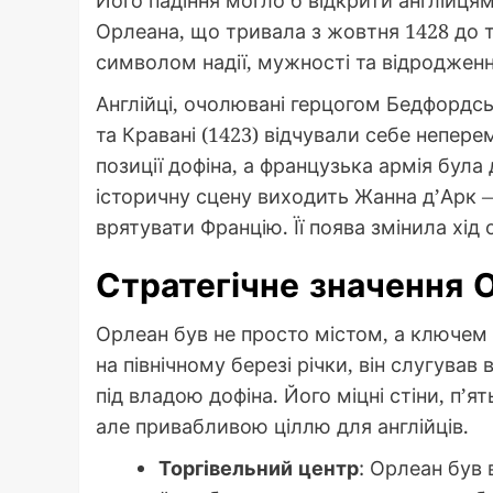
Орлеана, що тривала з жовтня 1428 до т
символом надії, мужності та відродженн
Англійці, очолювані герцогом Бедфордсь
та Кравані (1423) відчували себе непер
позиції дофіна, а французька армія бул
історичну сцену виходить Жанна д’Арк —
врятувати Францію. Її поява змінила хід 
Стратегічне значення 
Орлеан був не просто містом, а ключе
на північному березі річки, він слугува
під владою дофіна. Його міцні стіни, п’
але привабливою ціллю для англійців.
Торгівельний центр
: Орлеан був