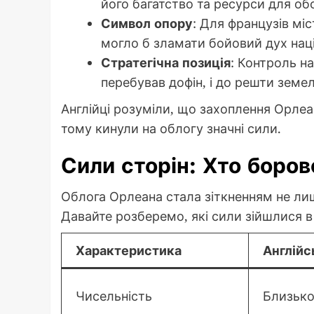
його багатство та ресурси для об
Символ опору
: Для французів мі
могло б зламати бойовий дух наці
Стратегічна позиція
: Контроль н
перебував дофін, і до решти земель
Англійці розуміли, що захоплення Орлеа
тому кинули на облогу значні сили.
Сили сторін: Хто боров
Облога Орлеана стала зіткненням не лише
Давайте розберемо, які сили зійшлися в
Характеристика
Англійс
Чисельність
Близько