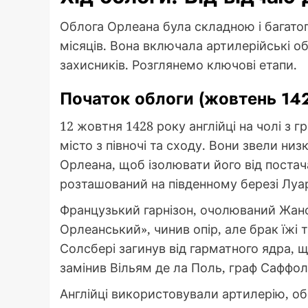
Облога Орлеана була складною і багато
місяців. Вона включала артилерійські об
захисників. Розглянемо ключові етапи.
Початок облоги (жовтень 14
12 жовтня 1428 року англійці на чолі з
місто з півночі та сходу. Вони звели низ
Орлеана, щоб ізолювати його від постач
розташований на південному березі Луар
Французький гарнізон, очолюваний Жан
Орлеанський», чинив опір, але брак їжі 
Солсбері загинув від гарматного ядра, 
замінив Вільям де ла Поль, граф Саффол
Англійці використовували артилерію, об