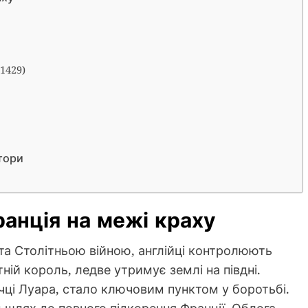
1429)
тори
анція на межі краху
рта Столітньою війною, англійці контролюють
ній король, ледве утримує землі на півдні.
ічці Луара, стало ключовим пунктом у боротьбі.
м шлях до повного підкорення Франції. Облога