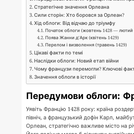
Стратегічне значення Орлеана
Сили сторін: Хто боровся за Орлеан?
Хід облоги: Від відчаю до тріумфу
Початок облоги (жовтень 1428 — лютий 
Поява Жанни д’Арк (квітень 1429)
Перелом і визволення (травень 1429)
Цікаві факти по темі
Наслідки облоги: Новий етап війни
Чому французи перемогли? Ключові фак
Значення облоги в історії
Передумови облоги: Фр
Уявіть Францію 1428 року: країна розде
північ, а французький дофін Карл, майбут
Орлеан, стратегічно важливе місто на р
Його падіння могло б відкрити англійця