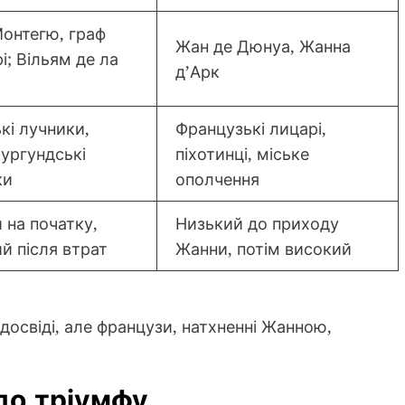
онтегю, граф
Жан де Дюнуа, Жанна
і; Вільям де ла
д’Арк
кі лучники,
Французькі лицарі,
бургундські
піхотинці, міське
ки
ополчення
 на початку,
Низький до приходу
й після втрат
Жанни, потім високий
 досвіді, але французи, натхненні Жанною,
 до тріумфу