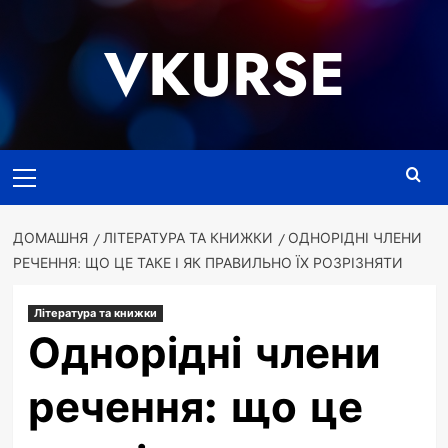
Перейти
до
VKURSE
вмісту
Основне
меню
ДОМАШНЯ
ЛІТЕРАТУРА ТА КНИЖКИ
ОДНОРІДНІ ЧЛЕНИ
РЕЧЕННЯ: ЩО ЦЕ ТАКЕ І ЯК ПРАВИЛЬНО ЇХ РОЗРІЗНЯТИ
Література та книжки
Однорідні члени
речення: що це