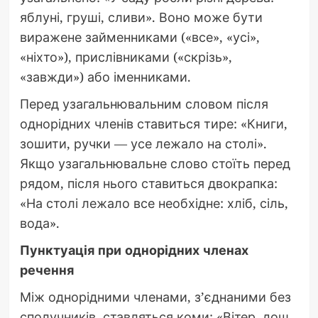
яблуні, груші, сливи». Воно може бути
виражене займенниками («все», «усі»,
«ніхто»), прислівниками («скрізь»,
«завжди») або іменниками.
Перед узагальнювальним словом після
однорідних членів ставиться тире: «Книги,
зошити, ручки — усе лежало на столі».
Якщо узагальнювальне слово стоїть перед
рядом, після нього ставиться двокрапка:
«На столі лежало все необхідне: хліб, сіль,
вода».
Пунктуація при однорідних членах
речення
Між однорідними членами, з’єднаними без
сполучників, ставляться коми: «Вітер, дощ,