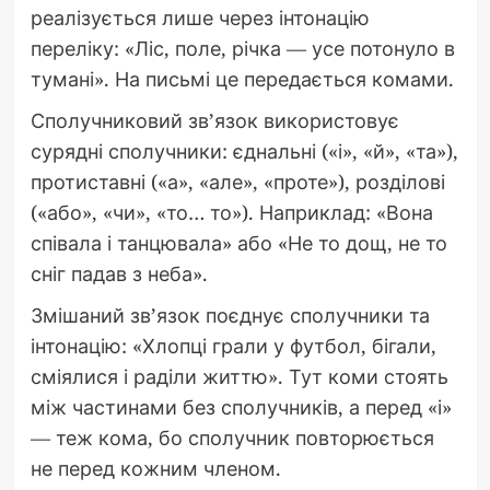
реалізується лише через інтонацію
переліку: «Ліс, поле, річка — усе потонуло в
тумані». На письмі це передається комами.
Сполучниковий зв’язок використовує
сурядні сполучники: єднальні («і», «й», «та»),
протиставні («а», «але», «проте»), розділові
(«або», «чи», «то… то»). Наприклад: «Вона
співала і танцювала» або «Не то дощ, не то
сніг падав з неба».
Змішаний зв’язок поєднує сполучники та
інтонацію: «Хлопці грали у футбол, бігали,
сміялися і раділи життю». Тут коми стоять
між частинами без сполучників, а перед «і»
— теж кома, бо сполучник повторюється
не перед кожним членом.