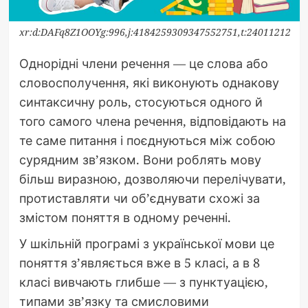
xr:d:DAFq8Z1OOYg:996,j:4184259309347552751,t:24011212
Однорідні члени речення — це слова або
словосполучення, які виконують однакову
синтаксичну роль, стосуються одного й
того самого члена речення, відповідають на
те саме питання і поєднуються між собою
сурядним зв’язком. Вони роблять мову
більш виразною, дозволяючи перелічувати,
протиставляти чи об’єднувати схожі за
змістом поняття в одному реченні.
У шкільній програмі з української мови це
поняття з’являється вже в 5 класі, а в 8
класі вивчають глибше — з пунктуацією,
типами зв’язку та смисловими