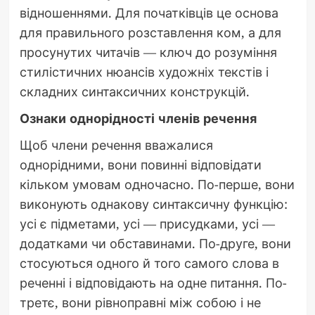
відношеннями. Для початківців це основа
для правильного розставлення ком, а для
просунутих читачів — ключ до розуміння
стилістичних нюансів художніх текстів і
складних синтаксичних конструкцій.
Ознаки однорідності членів речення
Щоб члени речення вважалися
однорідними, вони повинні відповідати
кільком умовам одночасно. По-перше, вони
виконують однакову синтаксичну функцію:
усі є підметами, усі — присудками, усі —
додатками чи обставинами. По-друге, вони
стосуються одного й того самого слова в
реченні і відповідають на одне питання. По-
третє, вони рівноправні між собою і не