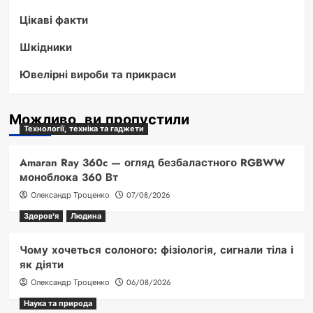
Цікаві факти
Шкідники
Ювелірні вироби та прикраси
Можливо, ви пропустили
Технології, техніка та гаджети
Amaran Ray 360c — огляд безбаластного RGBWW
моноблока 360 Вт
Олександр Троценко
07/08/2026
Здоров'я
Людина
Чому хочеться солоного: фізіологія, сигнали тіла і
як діяти
Олександр Троценко
06/08/2026
Наука та природа