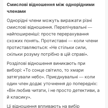
Смислові відношення між однорідними
членами
Однорідні члени можуть виражати різні
смислові відношення. Перелічувальні —
найпоширеніші: просте перерахування
схожих понять. Протиставні — коли члени
протиставляються: «Не стільки сили,
скільки розуму потрібно в цій справі».
Розділові відношення виникають при
виборі: «То сонце світило, то хмари
затягували небо». Приєднувальні — коли
один член додає уточнення до попередніх:
«Він любив читати, і не просто детективи, а
й класику».
Ці відношення впливають на вибір