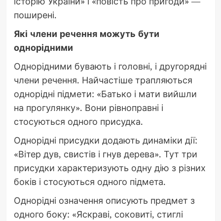
історію України» і «повість про пригоди» —
поширені.
Які члени речення можуть бути
однорідними
Однорідними бувають і головні, і другорядні
члени речення. Найчастіше трапляються
однорідні підмети: «Батько і мати вийшли
на прогулянку». Вони рівноправні і
стосуються одного присудка.
Однорідні присудки додають динаміки дії:
«Вітер дув, свистів і гнув дерева». Тут три
присудки характеризують одну дію з різних
боків і стосуються одного підмета.
Однорідні означення описують предмет з
одного боку: «Яскраві, соковиті, стиглі