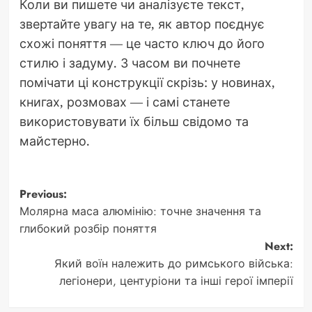
Коли ви пишете чи аналізуєте текст,
звертайте увагу на те, як автор поєднує
схожі поняття — це часто ключ до його
стилю і задуму. З часом ви почнете
помічати ці конструкції скрізь: у новинах,
книгах, розмовах — і самі станете
використовувати їх більш свідомо та
майстерно.
Post
Previous:
Молярна маса алюмінію: точне значення та
navigation
глибокий розбір поняття
Next:
Який воїн належить до римського війська:
легіонери, центуріони та інші герої імперії