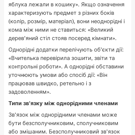
яблука лежали в кошику». Якщо означення
характеризують предмет з різних боків
(колір, розмір, матеріал), вони неоднорідні і
кома між ними не ставиться: «Великий
дерев’яний стіл стояв посеред кімнати».
Однорідні додатки перелічують об’єкти дії:
«Вчителька перевірила зошити, звіти та
контрольні роботи». А однорідні обставини
уточнюють умови або спосіб дії: «Він
працював швидко, ретельно і з
задоволенням».
Типи зв’язку між однорідними членами
Зв’язок між однорідними членами може
бути безсполучниковим, сполучниковим
або змішаним. Безсполучниковий зв’язок