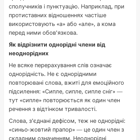
сполучників і пунктуацію. Наприклад, при
протиставних відношеннях частіше
використовують «а» або «але», а кома
перед ними обов’язкова.
Як відрізнити однорідні члени від
неоднорідних
Не всяке перерахування слів означає
однорідність. Не є однорідними
повторювані слова, вжиті для емоційного
підсилення: «Сипле, сипле, сипле сніг» —
тут «сипле» повторюється як один член
речення з відтінком тривалості.
Слова, з’єднані дефісом, теж не однорідні:
«синьо-жовтий прапор» — це один член з
складним означенням. Неоднорідні