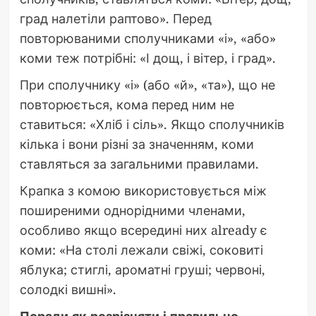
град налетіли раптово». Перед
повторюваними сполучниками «і», «або»
коми теж потрібні: «І дощ, і вітер, і град».
При сполучнику «і» (або «й», «та»), що не
повторюється, кома перед ним не
ставиться: «Хліб і сіль». Якщо сполучників
кілька і вони різні за значенням, коми
ставляться за загальними правилами.
Крапка з комою використовується між
поширеними однорідними членами,
особливо якщо всередині них already є
коми: «На столі лежали свіжі, соковиті
яблука; стиглі, ароматні груші; червоні,
солодкі вишні».
Поради як розрізняти і правильно