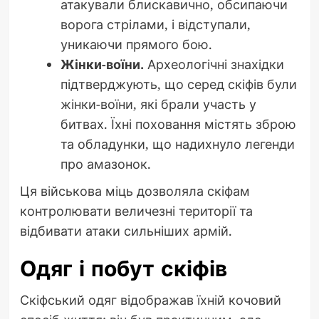
атакували блискавично, обсипаючи
ворога стрілами, і відступали,
уникаючи прямого бою.
Жінки-воїни.
Археологічні знахідки
підтверджують, що серед скіфів були
жінки-воїни, які брали участь у
битвах. Їхні поховання містять зброю
та обладунки, що надихнуло легенди
про амазонок.
Ця військова міць дозволяла скіфам
контролювати величезні території та
відбивати атаки сильніших армій.
Одяг і побут скіфів
Скіфський одяг відображав їхній кочовий