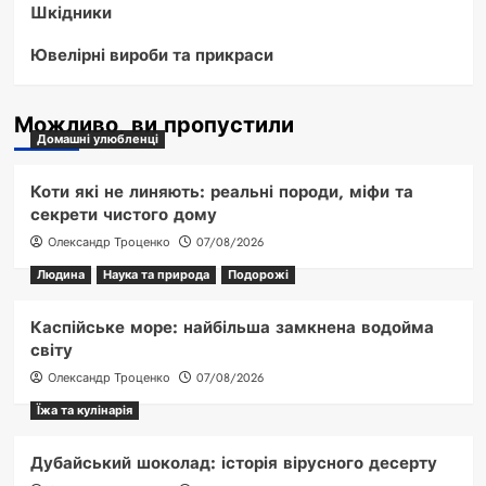
Шкідники
Ювелірні вироби та прикраси
Можливо, ви пропустили
Домашні улюбленці
Коти які не линяють: реальні породи, міфи та
секрети чистого дому
Олександр Троценко
07/08/2026
Людина
Наука та природа
Подорожі
Каспійське море: найбільша замкнена водойма
світу
Олександр Троценко
07/08/2026
Їжа та кулінарія
Дубайський шоколад: історія вірусного десерту