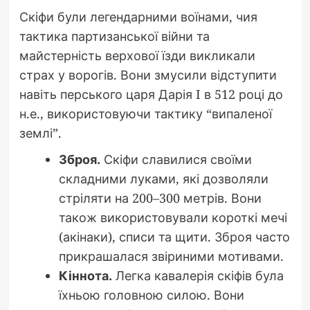
Скіфи були легендарними воїнами, чия
тактика партизанської війни та
майстерність верхової їзди викликали
страх у ворогів. Вони змусили відступити
навіть перського царя Дарія I в 512 році до
н.е., використовуючи тактику “випаленої
землі”.
Зброя.
Скіфи славилися своїми
складними луками, які дозволяли
стріляти на 200–300 метрів. Вони
також використовували короткі мечі
(акінаки), списи та щити. Зброя часто
прикрашалася звіриними мотивами.
Кіннота.
Легка кавалерія скіфів була
їхньою головною силою. Вони