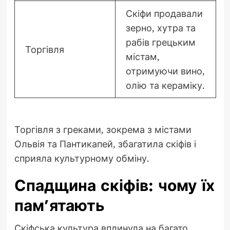
Скіфи продавали
зерно, хутра та
рабів грецьким
Торгівля
містам,
отримуючи вино,
олію та кераміку.
Торгівля з греками, зокрема з містами
Ольвія та Пантикапей, збагатила скіфів і
сприяла культурному обміну.
Спадщина скіфів: чому їх
пам’ятають
Скіфська культура вплинула на багато