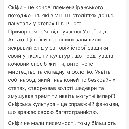
Скіфи – це кочові племена іранського
походження, які в VII–III століттях до н.е.
панували у степах Північного
Причорномор’я, від сучасної України до
Алтаю. Ці воїни-вершники залишили
яскравий слід у світовій історії завдяки
своїй унікальній культурі, що поєднувала
кочовий спосіб життя, витончене
мистецтво та складну міфологію. Уявіть
собі народ, який гнав коней по безкрайніх
степах, створював золоті шедеври та
змушував тремтіти навіть могутні імперії!
Скіфська культура – це справжній феномен,
що вражає своєю багатогранністю.
Скіфи не мали писемності, тому більшість