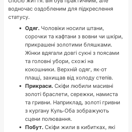
спосіб життя: він був практичним, але
водночас оздобленим для підкреслення
статусу.
Одяг.
Чоловіки носили штани,
сорочки та кафтани з вовни чи шкіри,
прикрашені золотими бляшками.
Жінки вдягали довгі сукні з поясами
та головні убори, схожі на
кокошники. Верхній одяг, як-от
плащі, захищав від холоду степів.
Прикраси.
Скіфи любили масивні
золоті браслети, сережки, намиста
та гривни. Наприклад, золоті гривни
з кургану Куль-Оба зображують
сцени полювання.
Побут.
Скіфи жили в кибитках, які