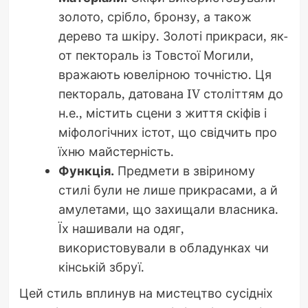
золото, срібло, бронзу, а також
дерево та шкіру. Золоті прикраси, як-
от пектораль із Товстої Могили,
вражають ювелірною точністю. Ця
пектораль, датована IV століттям до
н.е., містить сцени з життя скіфів і
міфологічних істот, що свідчить про
їхню майстерність.
Функція.
Предмети в звіриному
стилі були не лише прикрасами, а й
амулетами, що захищали власника.
Їх нашивали на одяг,
використовували в обладунках чи
кінській збруї.
Цей стиль вплинув на мистецтво сусідніх