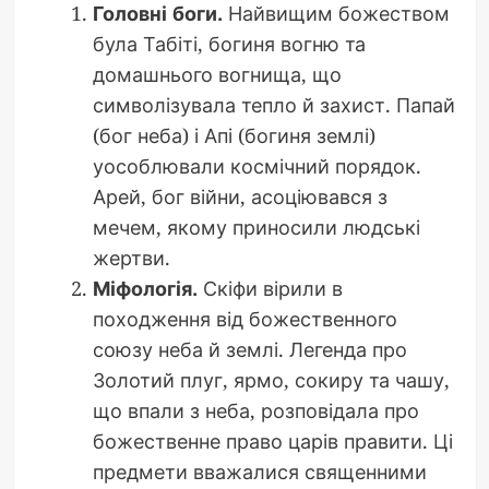
Головні боги.
Найвищим божеством
була Табіті, богиня вогню та
домашнього вогнища, що
символізувала тепло й захист. Папай
(бог неба) і Апі (богиня землі)
уособлювали космічний порядок.
Арей, бог війни, асоціювався з
мечем, якому приносили людські
жертви.
Міфологія.
Скіфи вірили в
походження від божественного
союзу неба й землі. Легенда про
Золотий плуг, ярмо, сокиру та чашу,
що впали з неба, розповідала про
божественне право царів правити. Ці
предмети вважалися священними