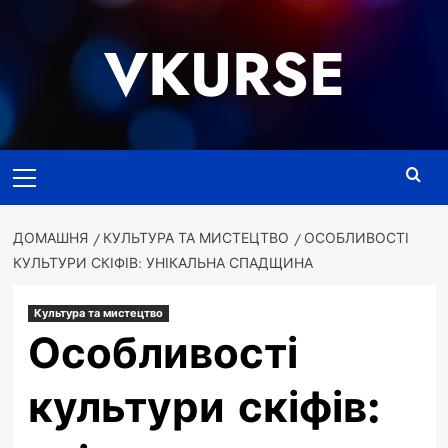
Перейти
до
VKURSE
вмісту
Основне
меню
ДОМАШНЯ
КУЛЬТУРА ТА МИСТЕЦТВО
ОСОБЛИВОСТІ
КУЛЬТУРИ СКІФІВ: УНІКАЛЬНА СПАДЩИНА
Культура та мистецтво
Особливості
культури скіфів: