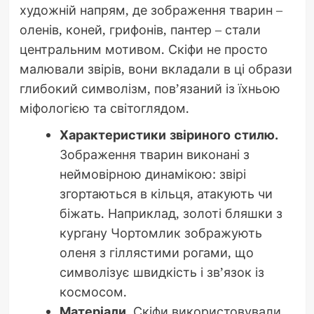
художній напрям, де зображення тварин –
оленів, коней, грифонів, пантер – стали
центральним мотивом. Скіфи не просто
малювали звірів, вони вкладали в ці образи
глибокий символізм, пов’язаний із їхньою
міфологією та світоглядом.
Характеристики звіриного стилю.
Зображення тварин виконані з
неймовірною динамікою: звірі
згортаються в кільця, атакують чи
біжать. Наприклад, золоті бляшки з
кургану Чортомлик зображують
оленя з гіллястими рогами, що
символізує швидкість і зв’язок із
космосом.
Матеріали.
Скіфи використовували