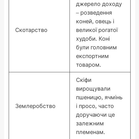
джерело доходу
– розведення
коней, овець і
Скотарство
великої рогатої
худоби. Коні
були головним
експортним
товаром.
Скіфи
вирощували
пшеницю, ячмінь
Землеробство
і просо, часто
доручаючи це
залежним
племенам.