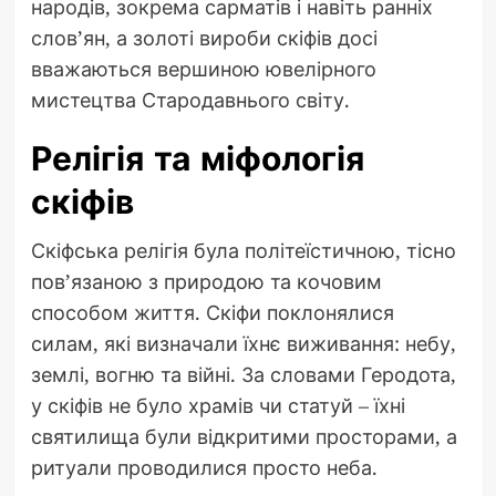
народів, зокрема сарматів і навіть ранніх
слов’ян, а золоті вироби скіфів досі
вважаються вершиною ювелірного
мистецтва Стародавнього світу.
Релігія та міфологія
скіфів
Скіфська релігія була політеїстичною, тісно
пов’язаною з природою та кочовим
способом життя. Скіфи поклонялися
силам, які визначали їхнє виживання: небу,
землі, вогню та війні. За словами Геродота,
у скіфів не було храмів чи статуй – їхні
святилища були відкритими просторами, а
ритуали проводилися просто неба.