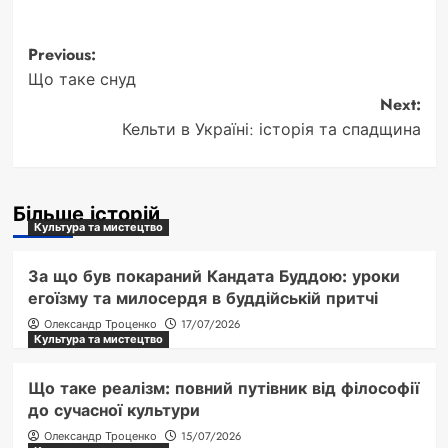
Post
Previous:
Що таке снуд
navigation
Next:
Кельти в Україні: історія та спадщина
Більше історій
Культура та мистецтво
За що був покараний Кандата Буддою: уроки
егоїзму та милосердя в буддійській притчі
Олександр Троценко
17/07/2026
Культура та мистецтво
Що таке реалізм: повний путівник від філософії
до сучасної культури
Олександр Троценко
15/07/2026