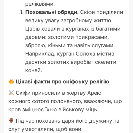
реліквіями.
Поховальні обряди.
Скіфи приділяли
велику увагу загробному життю.
Царів ховали в курганах із багатими
дарами: золотими прикрасами,
зброєю, кіньми та навіть слугами.
Наприклад, курган Солоха містив
десятки золотих виробів і скелети
коней.
Цікаві факти про скіфську релігію
Скіфи приносили в жертву Арею
кожного сотого полоненого, вважаючи, що
кров зміцнює їхню військову міць.
Під час поховань царя його дружину та
слуг умертвляли, щоб вони