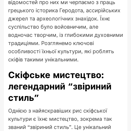
відомостей про них ми черпаємо з праць
грецького історика Геродота, ассирійських
джерел та археологічних знахідок. Їхнє
суспільство було войовничим, але
водночас творчим, із глибокими духовними
традиціями. Розглянемо ключові
особливості їхньої культури, які роблять
скіфів такими унікальними.
Скіфське мистецтво:
легендарний “звіриний
стиль”
Однією з найяскравіших рис скіфської
культури є їхнє мистецтво, зокрема так
званий “звіриний стиль”. Це унікальний