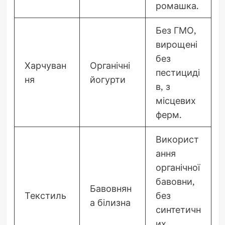
ромашка.
Без ГМО,
вирощені
без
Харчуван
Органічні
пестициді
ня
йогурти
в, з
місцевих
ферм.
Використ
ання
органічної
бавовни,
Бавовнян
Текстиль
без
а білизна
синтетичн
их