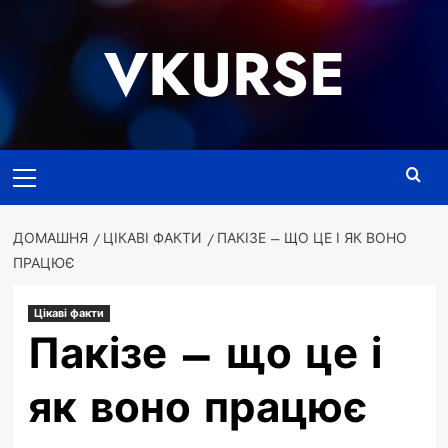
Перейти
до
VKURSE
вмісту
Основне
меню
ДОМАШНЯ
ЦІКАВІ ФАКТИ
ПАКІЗЕ – ЩО ЦЕ І ЯК ВОНО
ПРАЦЮЄ
Цікаві факти
Пакізе – що це і
як воно працює