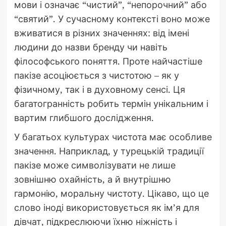
мови і означає “чистий”, “непорочний” або
“святий”. У сучасному контексті воно може
вживатися в різних значеннях: від імені
людини до назви бренду чи навіть
філософського поняття. Проте найчастіше
пакізе асоціюється з чистотою – як у
фізичному, так і в духовному сенсі. Ця
багатогранність робить термін унікальним і
вартим глибшого дослідження.
У багатьох культурах чистота має особливе
значення. Наприклад, у турецькій традиції
пакізе може символізувати не лише
зовнішню охайність, а й внутрішню
гармонію, моральну чистоту. Цікаво, що це
слово іноді використовується як ім’я для
дівчат, підкреслюючи їхню ніжність і