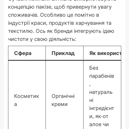
концепцію пакізе, щоб привернути увагу
споживачів. Особливо це помітно в
індустрії краси, продуктів харчування та
текстилю. Ось як бренди інтегрують ідею
чистоти у свою діяльність:
Сфера
Приклад
Як використов
Без
парабенів
,
натураль
Косметик
Органічні
ні
а
креми
інгредієнт
и, як-от
алое чи