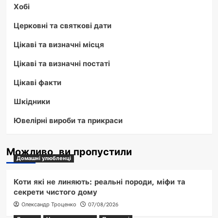
Хобі
Церковні та святкові дати
Цікаві та визначні місця
Цікаві та визначні постаті
Цікаві факти
Шкідники
Ювелірні вироби та прикраси
Можливо, ви пропустили
Домашні улюбленці
Коти які не линяють: реальні породи, міфи та
секрети чистого дому
Олександр Троценко
07/08/2026