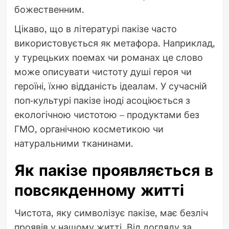
божественним.
Цікаво, що в літературі пакізе часто
використовується як метафора. Наприклад,
у турецьких поемах чи романах це слово
може описувати чистоту душі героя чи
героїні, їхню відданість ідеалам. У сучасній
поп-культурі пакізе іноді асоціюється з
екологічною чистотою – продуктами без
ГМО, органічною косметикою чи
натуральними тканинами.
Як пакізе проявляється в
повсякденному житті
Чистота, яку символізує пакізе, має безліч
проявів у нашому житті. Від догляду за