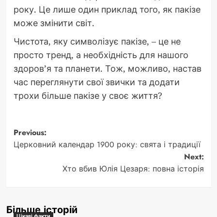
року. Це лише один приклад того, як пакізе
може змінити світ.
Чистота, яку символізує пакізе, – це не
просто тренд, а необхідність для нашого
здоров’я та планети. Тож, можливо, настав
час переглянути свої звички та додати
трохи більше пакізе у своє життя?
Post
Previous:
Церковний календар 1900 року: свята і традиції
navigation
Next:
Хто вбив Юлія Цезаря: повна історія
Більше історій
Цікаві факти