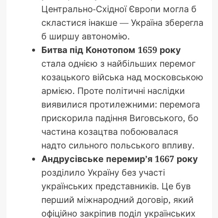
Центрально-Східної Європи могла б
скластися інакше — Україна зберегла
б ширшу автономію.
Битва під Конотопом 1659 року
стала однією з найбільших перемог
козацького війська над московською
армією. Проте політичні наслідки
виявилися протилежними: перемога
прискорила падіння Виговського, бо
частина козацтва побоювалася
надто сильного польського впливу.
Андрусівське перемир’я 1667 року
розділило Україну без участі
українських представників. Це був
перший міжнародний договір, який
офіційно закріпив поділ українських