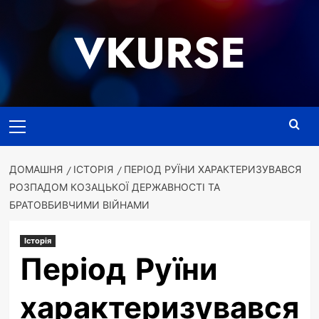
Перейти
до
VKURSE
вмісту
Основне
меню
ДОМАШНЯ
ІСТОРІЯ
ПЕРІОД РУЇНИ ХАРАКТЕРИЗУВАВСЯ
РОЗПАДОМ КОЗАЦЬКОЇ ДЕРЖАВНОСТІ ТА
БРАТОВБИВЧИМИ ВІЙНАМИ
Історія
Період Руїни
характеризувався