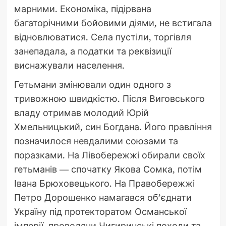
марними. Економіка, підірвана
багаторічними бойовими діями, не встигала
відновлюватися. Села пустіли, торгівля
занепадала, а податки та реквізиції
виснажували населення.
Гетьмани змінювали один одного з
тривожною швидкістю. Після Виговського
владу отримав молодий Юрій
Хмельницький, син Богдана. Його правління
позначилося невдалими союзами та
поразками. На Лівобережжі обирали своїх
гетьманів — спочатку Якова Сомка, потім
Івана Брюховецького. На Правобережжі
Петро Дорошенко намагався об’єднати
Україну під протекторатом Османської
імперії, проводячи Чигиринські походи та