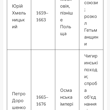
союзи
Юрій
овія,
;
Хмель
1659–
пізніш
розко
ницьк
1663
е
л
ий
Поль
Гетьм
ща
анщин
и
Чигир
инські
поход
и;
спроб
Осма
а
Петро
1665–
нська
об’єд
Доро
1676
імпері
нання
шенко