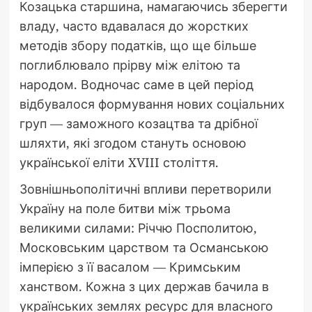
Козацька старшина, намагаючись зберегти
владу, часто вдавалася до жорстких
методів збору податків, що ще більше
поглиблювало прірву між елітою та
народом. Водночас саме в цей період
відбувалося формування нових соціальних
груп — заможного козацтва та дрібної
шляхти, які згодом стануть основою
української еліти XVIII століття.
Зовнішньополітичні впливи перетворили
Україну на поле битви між трьома
великими силами: Річчю Посполитою,
Московським царством та Османською
імперією з її васалом — Кримським
ханством. Кожна з цих держав бачила в
українських землях ресурс для власного