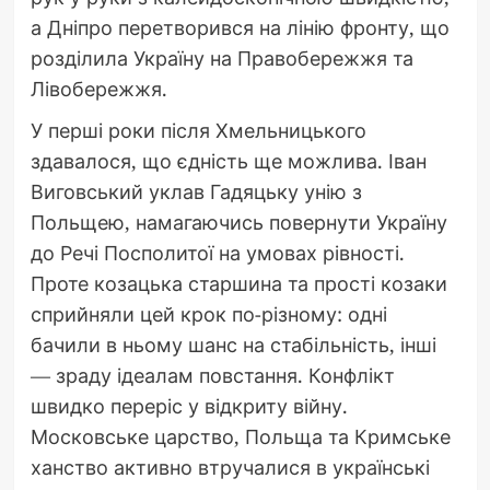
а Дніпро перетворився на лінію фронту, що
розділила Україну на Правобережжя та
Лівобережжя.
У перші роки після Хмельницького
здавалося, що єдність ще можлива. Іван
Виговський уклав Гадяцьку унію з
Польщею, намагаючись повернути Україну
до Речі Посполитої на умовах рівності.
Проте козацька старшина та прості козаки
сприйняли цей крок по-різному: одні
бачили в ньому шанс на стабільність, інші
— зраду ідеалам повстання. Конфлікт
швидко переріс у відкриту війну.
Московське царство, Польща та Кримське
ханство активно втручалися в українські