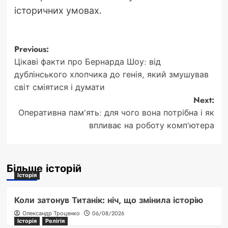
історичних умовах.
Post
Previous:
Цікаві факти про Бернарда Шоу: від
navigation
дублінського хлопчика до генія, який змушував
світ сміятися і думати
Next:
Оперативна пам’ять: для чого вона потрібна і як
впливає на роботу комп’ютера
Більше історій
Історія
Коли затонув Титанік: ніч, що змінила історію
Олександр Троценко
06/08/2026
Історія
Релігія