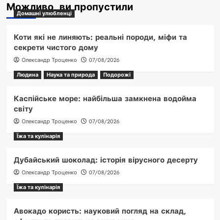
Можливо, ви пропустили
Домашні улюбленці
Коти які не линяють: реальні породи, міфи та
секрети чистого дому
Олександр Троценко
07/08/2026
Людина
Наука та природа
Подорожі
Каспійське море: найбільша замкнена водойма
світу
Олександр Троценко
07/08/2026
Їжа та кулінарія
Дубайський шоколад: історія вірусного десерту
Олександр Троценко
07/08/2026
Їжа та кулінарія
Авокадо користь: науковий погляд на склад,