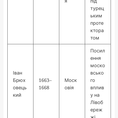
я
під
турец
ьким
проте
ктора
том
Посил
ення
моско
Іван
всько
Брюх
1663–
Моск
го
овець
1668
овія
вплив
кий
у на
Лівоб
ереж
жі