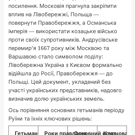
посилення. Московія прагнула закріпити
вплив на Лівобережжі, Польща —
повернути Правобережжя, а Османська
імперія — використати козацьке військо
проти своїх супротивників. Андрусівське
перемир’я 1667 року між Москвою та
Варшавою стало символом поділу:
Лівобережна Україна з Києвом формально
відійшла до Росії, Правобережжя — до
Польщі. Цей документ, укладений без
участі українських представників, надовго
визначив долю українських земель.
Ось порівняння основних гетьманів періоду
Руїни та їхніх ключових рішень:
Гетьман
Роки правління
Основний союз
Ключова по