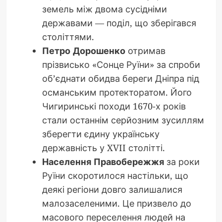
земель між двома сусідніми
державами — поділ, що зберігався
століттями.
Петро Дорошенко
отримав
прізвисько «Сонце Руїни» за спроби
об’єднати обидва береги Дніпра під
османським протекторатом. Його
Чигиринські походи 1670-х років
стали останнім серйозним зусиллям
зберегти єдину українську
державність у XVII столітті.
Населення Правобережжя
за роки
Руїни скоротилося настільки, що
деякі регіони довго залишалися
малозаселеними. Це призвело до
масового переселення людей на