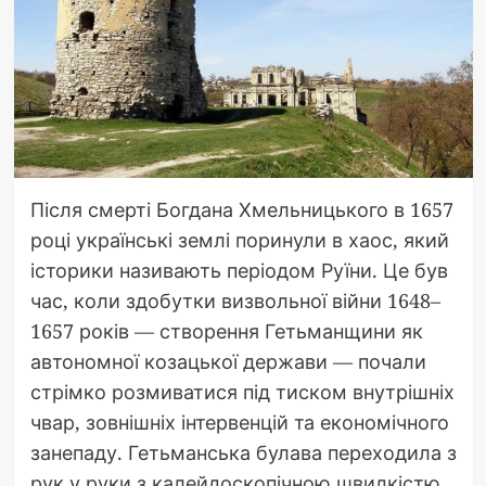
Після смерті Богдана Хмельницького в 1657
році українські землі поринули в хаос, який
історики називають періодом Руїни. Це був
час, коли здобутки визвольної війни 1648–
1657 років — створення Гетьманщини як
автономної козацької держави — почали
стрімко розмиватися під тиском внутрішніх
чвар, зовнішніх інтервенцій та економічного
занепаду. Гетьманська булава переходила з
рук у руки з калейдоскопічною швидкістю,