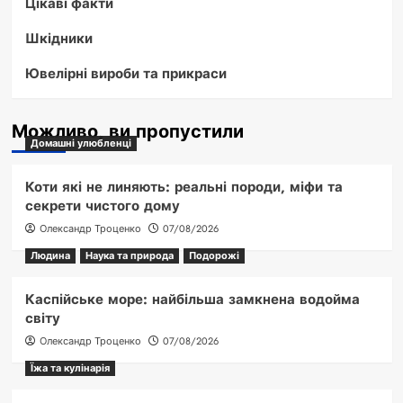
Цікаві факти
Шкідники
Ювелірні вироби та прикраси
Можливо, ви пропустили
Домашні улюбленці
Коти які не линяють: реальні породи, міфи та
секрети чистого дому
Олександр Троценко
07/08/2026
Людина
Наука та природа
Подорожі
Каспійське море: найбільша замкнена водойма
світу
Олександр Троценко
07/08/2026
Їжа та кулінарія