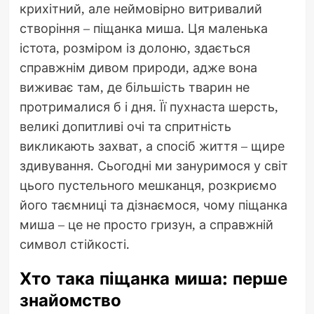
крихітний, але неймовірно витривалий
створіння – піщанка миша. Ця маленька
істота, розміром із долоню, здається
справжнім дивом природи, адже вона
виживає там, де більшість тварин не
протрималися б і дня. Її пухнаста шерсть,
великі допитливі очі та спритність
викликають захват, а спосіб життя – щире
здивування. Сьогодні ми зануримося у світ
цього пустельного мешканця, розкриємо
його таємниці та дізнаємося, чому піщанка
миша – це не просто гризун, а справжній
символ стійкості.
Хто така піщанка миша: перше
знайомство