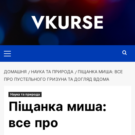
Перейти
до
VKURSE
вмісту
Основне
меню
ДОМАШНЯ
НАУКА ТА ПРИРОДА
ПІЩАНКА МИША: ВСЕ
ПРО ПУСТЕЛЬНОГО ГРИЗУНА ТА ДОГЛЯД ВДОМА
Наука та природа
Піщанка миша:
все про