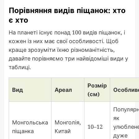
Порівняння видів піщанок: хто
є хто
На планеті існує понад 100 видів піщанок, і
кожен із них має свої особливості. Щоб
краще зрозуміти їхню різноманітність,
давайте порівняємо три найвідоміші види у
таблиці.
Розмір
Вид
Ареал
Особлив
(см)
Популяр
як
Монгольська
Монголія,
10–12
улюблене
піщанка
Китай
дуже