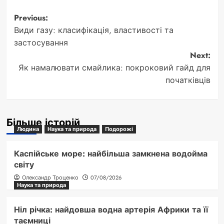
Post
Previous:
Види газу: класифікація, властивості та
navigation
застосування
Next:
Як намалювати смайлика: покроковий гайд для
початківців
Більше історій
Людина
Наука та природа
Подорожі
Каспійське море: найбільша замкнена водойма
світу
Олександр Троценко
07/08/2026
Наука та природа
Ніл річка: найдовша водна артерія Африки та її
таємниці