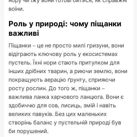
нору чи їжу вони готові битися, як справжні
воїни.
Роль у природі: чому піщанки
важливі
Піщанки – це не просто милі гризуни, вони
відіграють ключову роль у екосистемах
пустель. Їхні нори стають притулком для
інших дрібних тварин, а риючи землю, вони
покращують аерацію ґрунту, сприяючи
росту рослин. До того ж, піщанки –
важлива ланка харчового ланцюга. Вони є
здобиччю для сов, лисиць, змій і навіть
великих павуків. Без цих маленьких
створінь баланс у пустельній природі був
би порушений.