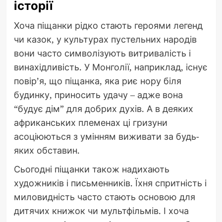
історії
Хоча піщанки рідко стають героями легенд
чи казок, у культурах пустельних народів
вони часто символізують витривалість і
винахідливість. У Монголії, наприклад, існує
повір’я, що піщанка, яка риє нору біля
будинку, приносить удачу – адже вона
“будує дім” для добрих духів. А в деяких
африканських племенах ці гризуни
асоціюються з умінням виживати за будь-
яких обставин.
Сьогодні піщанки також надихають
художників і письменників. Їхня спритність і
миловидність часто стають основою для
дитячих книжок чи мультфільмів. І хоча