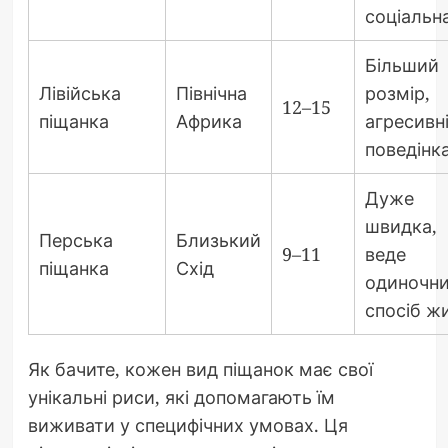
соціальн
Більший
Лівійська
Північна
розмір,
12–15
піщанка
Африка
агресивн
поведінк
Дуже
швидка,
Перська
Близький
9–11
веде
піщанка
Схід
одиночн
спосіб ж
Як бачите, кожен вид піщанок має свої
унікальні риси, які допомагають їм
виживати у специфічних умовах. Ця