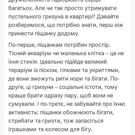
багатьох. Але чи так просто утримувати
пустельного гризуна в квартирі? Давайте
розберемося, що потрібно знати, перш ніж
принести піщанку додому.
По-перше, піщанкам потрібен простір.
Тісний акваріум чи маленька клітка – це не
їхня стихія. Ідеально підійде великий
тераріум із піском, гілками та укриттями,
де вони зможуть рити нори та бігати. По-
друге, ці гризуни – соціальні істоти, тому
краще брати одразу пару, щоб вони не
сумували. І по-третє, не забувайте про їхню
активність: піщанки обожнюють бігати,
стрибати та гризти, тож запасіться
іграшками та колесом для бігу.