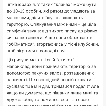
чітка ієрархія. У таких “кланах” може бути
до 10–15 особин, які разом доглядають за
малюками, ділять їжу та захищають
територію. Спілкування між ними – це ціла
симфонія звуків: від тихого писку до різких
сигналів тривоги. А ще вони обожнюють
“обійматися”, згортаючись у тісні клубочки,
щоб зігрітися в холодні ночі.
Ці гризуни мають і свій “етикет”.
Наприклад, вони позначають територію за
допомогою пахучих залоз, розташованих
на животі. Це своєрідний спосіб сказати
сусідам: “Це мій дім, тримайся подалі!” Але
якщо ви думаєте, що піщанки лише милі та
дружелюбні, то помиляєтеся – за свою