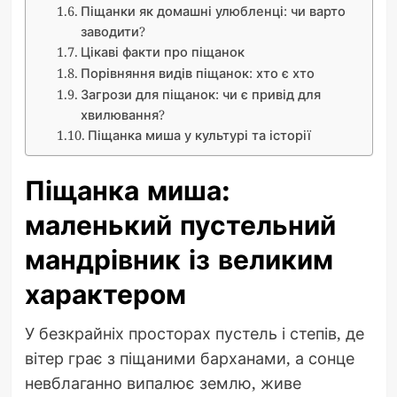
Піщанки як домашні улюбленці: чи варто
заводити?
Цікаві факти про піщанок
Порівняння видів піщанок: хто є хто
Загрози для піщанок: чи є привід для
хвилювання?
Піщанка миша у культурі та історії
Піщанка миша:
маленький пустельний
мандрівник із великим
характером
У безкрайніх просторах пустель і степів, де
вітер грає з піщаними барханами, а сонце
невблаганно випалює землю, живе