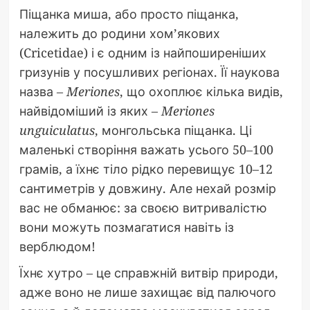
Піщанка миша, або просто піщанка,
належить до родини хом’якових
(Cricetidae) і є одним із найпоширеніших
гризунів у посушливих регіонах. Її наукова
назва –
Meriones
, що охоплює кілька видів,
найвідоміший із яких –
Meriones
unguiculatus
, монгольська піщанка. Ці
маленькі створіння важать усього 50–100
грамів, а їхнє тіло рідко перевищує 10–12
сантиметрів у довжину. Але нехай розмір
вас не обманює: за своєю витривалістю
вони можуть позмагатися навіть із
верблюдом!
Їхнє хутро – це справжній витвір природи,
адже воно не лише захищає від палючого