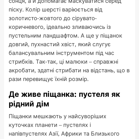
сонця, а й допомагає маскуватися серед
піску. Колір шерсті варіюється від
золотисто-жовтого до сірувато-
коричневого, ідеально зливаючись із
пустельним ландшафтом. А ще у піщанок
довгий, пухнастий хвіст, який слугує
балансувальним інструментом під час
стрибків. Так-так, ці малюки – справжні
акробати, здатні стрибати на відстань, що в
рази перевищує їхній розмір.
Де живе піщанка: пустеля як
рідний дім
Піщанки мешкають у найсуворіших
куточках планети – пустелях і
напівпустелях Азії, Африки та Близького