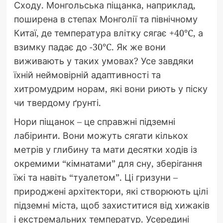
Сходу. Монгольська піщанка, наприклад,
поширена в степах Монголії та північному
Китаї, де температура влітку сягає +40°C, а
взимку падає до -30°C. Як же вони
виживають у таких умовах? Усе завдяки
їхній неймовірній адаптивності та
хитромудрим норам, які вони риють у піску
чи твердому ґрунті.
Нори піщанок – це справжні підземні
лабіринти. Вони можуть сягати кількох
метрів у глибину та мати десятки ходів із
окремими “кімнатами” для сну, зберігання
їжі та навіть “туалетом”. Ці гризуни –
природжені архітектори, які створюють цілі
підземні міста, щоб захиститися від хижаків
і екстремальних температур. Усередині