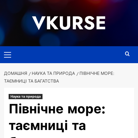
Перейти
до
VKURSE
вмісту
Основне
меню
ДОМАШНЯ
НАУКА ТА ПРИРОДА
ПІВНІЧНЕ МОРЕ:
ТАЄМНИЦІ ТА БАГАТСТВА
Наука та природа
Північне море:
таємниці та