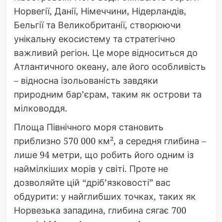
Норвегії, Данії, Німеччини, Нідерландів,
Бельгії та Великобританії, створюючи
унікальну екосистему та стратегічно
важливий регіон. Це море відноситься до
Атлантичного океану, але його особливість
– відносна ізольованість завдяки
природним бар’єрам, таким як острови та
мілководдя.
Площа Північного моря становить
приблизно 570 000 км², а середня глибина –
лише 94 метри, що робить його одним із
наймілкіших морів у світі. Проте не
дозволяйте цій “дріб’язковості” вас
обдурити: у найглибших точках, таких як
Норвезька западина, глибина сягає 700