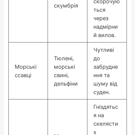
скорочую
скумбрія
ться
через
надмірни
й вилов.
Чутливі
Тюлені,
до
Морські
морські
забрудне
ссавці
свині,
ння та
дельфіни
шуму від
суден.
Гніздятьс
я на
скелясти
х