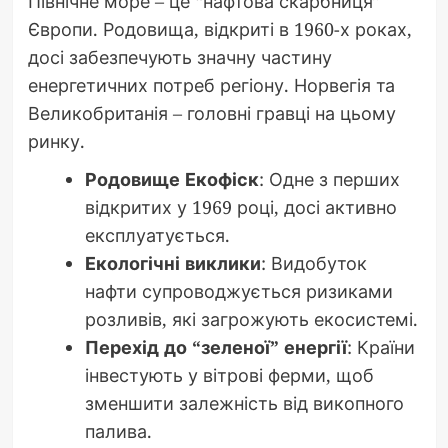
Північне море – це “нафтова скарбниця”
Європи. Родовища, відкриті в 1960-х роках,
досі забезпечують значну частину
енергетичних потреб регіону. Норвегія та
Великобританія – головні гравці на цьому
ринку.
Родовище Екофіск
: Одне з перших
відкритих у 1969 році, досі активно
експлуатується.
Екологічні виклики
: Видобуток
нафти супроводжується ризиками
розливів, які загрожують екосистемі.
Перехід до “зеленої” енергії
: Країни
інвестують у вітрові ферми, щоб
зменшити залежність від викопного
палива.