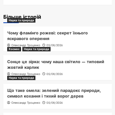
Більше історій
Наука та природа
Чому фламінго рожеві: секрет їхнього
яскравого оперення
Олександр Троценко
05/08/2026
Космос
Наука та природа
Сонце це зірка: чому наша світило — типовий
жовтий карлик
Олександр Троценко
05/08/2026
Наука та природа
Що таке омела: зелений парадокс природи,
символ кохання і тихий ворог дерев
Олександр Троценко
05/08/2026