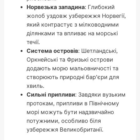
Норвезька западина
: Глибокий
жолоб уздовж узбережжя Норвегії,
який контрастує з мілководними
ділянками та впливає на морські
течії.
Система островів
: Шетландські,
Оркнейські та Фризькі острови
додають морю мальовничості та
створюють природні бар’єри для
хвиль.
Сильні припливи
: Завдяки вузьким
протокам, припливи в Північному
морі можуть бути надзвичайно
потужними, особливо біля
узбережжя Великобританії.