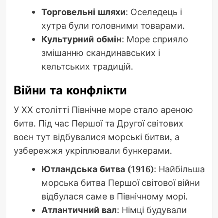
Торговельні шляхи
: Оселедець і
хутра були головними товарами.
Культурний обмін
: Море сприяло
змішанню скандинавських і
кельтських традицій.
Війни та конфлікти
У ХХ столітті Північне море стало ареною
битв. Під час Першої та Другої світових
воєн тут відбувалися морські битви, а
узбережжя укріплювали бункерами.
Ютландська битва (1916)
: Найбільша
морська битва Першої світової війни
відбулася саме в Північному морі.
Атлантичний вал
: Німці будували