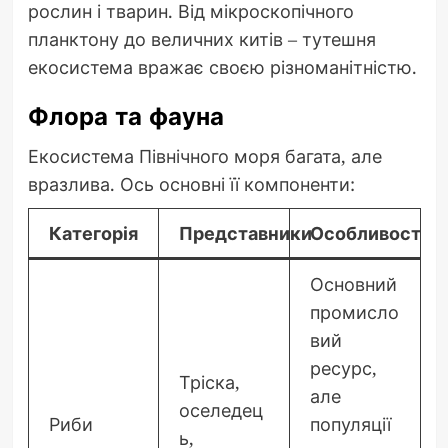
рослин і тварин. Від мікроскопічного
планктону до величних китів – тутешня
екосистема вражає своєю різноманітністю.
Флора та фауна
Екосистема Північного моря багата, але
вразлива. Ось основні її компоненти:
Категорія
Представники
Особливості
Основний
промисло
вий
ресурс,
Тріска,
але
оселедец
Риби
популяції
ь,