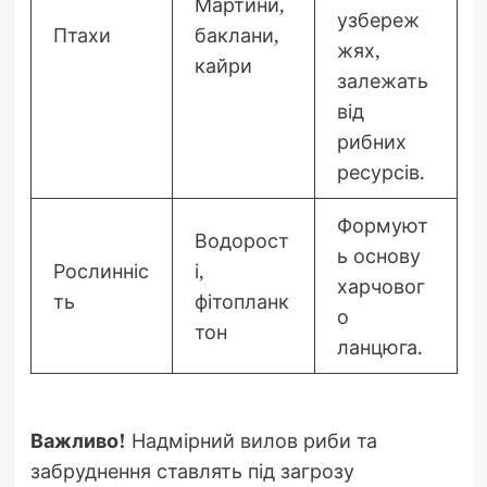
Мартини,
узбереж
Птахи
баклани,
жях,
кайри
залежать
від
рибних
ресурсів.
Формуют
Водорост
ь основу
Рослинніс
і,
харчовог
ть
фітопланк
о
тон
ланцюга.
Важливо!
Надмірний вилов риби та
забруднення ставлять під загрозу