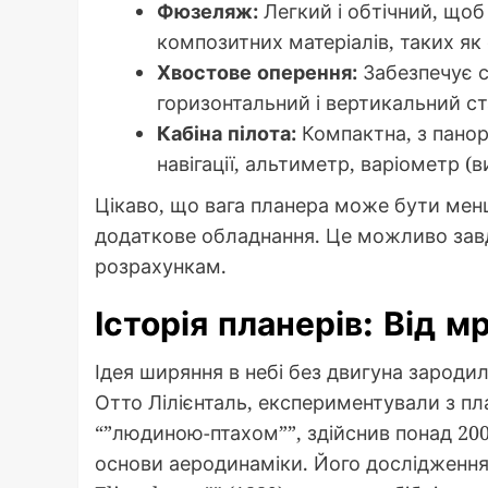
Фюзеляж:
Легкий і обтічний, щоб 
композитних матеріалів, таких як
Хвостове оперення:
Забезпечує с
горизонтальний і вертикальний ст
Кабіна пілота:
Компактна, з панор
навігації, альтиметр, варіометр (
Цікаво, що вага планера може бути меншо
додаткове обладнання. Це можливо зав
розрахункам.
Історія планерів: Від м
Ідея ширяння в небі без двигуна зародилас
Отто Лілієнталь, експериментували з пл
“”людиною-птахом””, здійснив понад 200
основи аеродинаміки. Його дослідження о