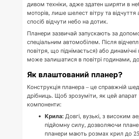
дивом техніки, адже здатен ширяти в небі
моторів, лише шелест вітру та відчуття
спосіб відчути небо на дотик.
Планери зазвичай запускають за допомо
спеціальним автомобілем. Після відчепле
повітря, що піднімається) або динамічні
може залишатися в повітрі годинами, до
Як влаштований планер?
Конструкція планера – це справжній ше
дрібниць. Щоб зрозуміти, як цей апарат
компоненти:
Крила:
Довгі, вузькі, з високим 
підйомну силу, дозволяючи планер
планери мають розмах крил до 25