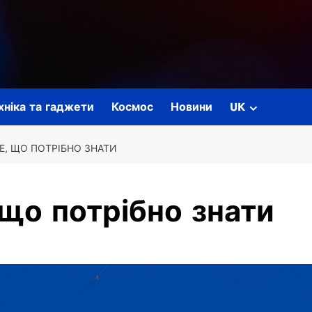
ехніка та гаджети
Космос
Новини
UK
СЕ, ЩО ПОТРІБНО ЗНАТИ
 що потрібно знати