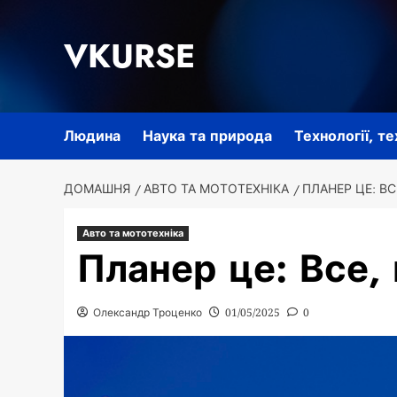
Перейти
до
VKURSE
вмісту
Людина
Наука та природа
Технології, т
ДОМАШНЯ
АВТО ТА МОТОТЕХНІКА
ПЛАНЕР ЦЕ: В
Авто та мототехніка
Планер це: Все,
Олександр Троценко
01/05/2025
0