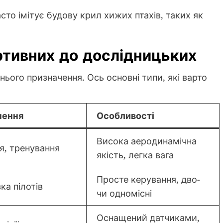
сто імітує будову крил хижих птахів, таких як
ортивних до дослідницьких
ього призначення. Ось основні типи, які варто
чення
Особливості
Висока аеродинамічна
я, тренування
якість, легка вага
Просте керування, дво-
ка пілотів
чи одномісні
Оснащений датчиками,