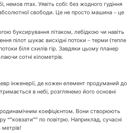
, немов птах. Уявіть собі: без жодного гудіння
 абсолютної свободи. Це не просто машина – це
гою буксирування літаком, лебідкою чи навіть
ння пілот шукає висхідні потоки – терми (тепле
 потоки біля схилів гір. Завдяки цьому планер
лаючи сотні кілометрів.
девр інженерії, де кожен елемент продуманий до
 тримається в небі, розглянемо його основні
аеродинамічним коефіцієнтом. Вони створюють
у “”ковзати”” по повітрю. Наприклад, сучасні
 метрів!