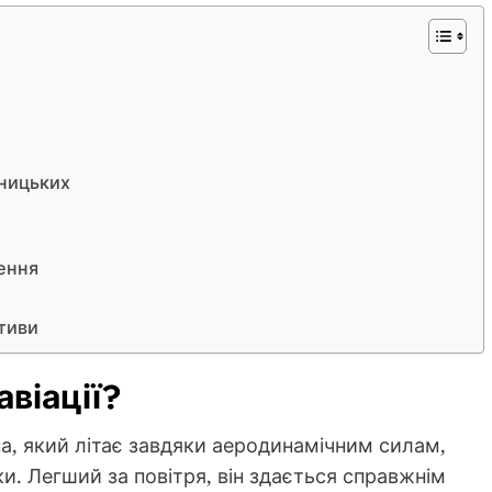
дницьких
нення
ктиви
авіації?
на, який літає завдяки аеродинамічним силам,
и. Легший за повітря, він здається справжнім