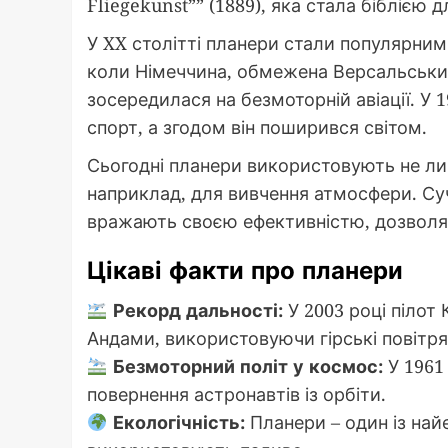
Fliegekunst”” (1889), яка стала біблією д
У XX столітті планери стали популярними
коли Німеччина, обмежена Версальським
зосередилася на безмоторній авіації. У 
спорт, а згодом він поширився світом.
Сьогодні планери використовують не ли
наприклад, для вивчення атмосфери. Суча
вражають своєю ефективністю, дозволяю
Цікаві факти про планери
Рекорд дальності:
У 2003 році пілот
Андами, використовуючи гірські повітря
Безмоторний політ у космос:
У 1961
повернення астронавтів із орбіти.
Екологічність:
Планери – один із найе