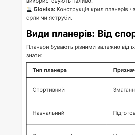
використовують паливо.
Біоніка:
Конструкція крил планерів ча
орли чи яструби.
Види планерів: Від сп
Планери бувають різними залежно від їхн
знати:
Тип планера
Призна
Спортивний
Змаганн
Навчальний
Підготов