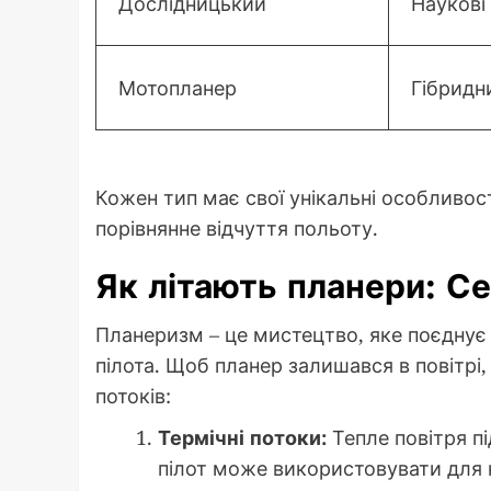
Дослідницький
Наукові 
Мотопланер
Гібридн
Кожен тип має свої унікальні особливості
порівнянне відчуття польоту.
Як літають планери: С
Планеризм – це мистецтво, яке поєднує 
пілота. Щоб планер залишався в повітрі,
потоків:
Термічні потоки:
Тепле повітря пі
пілот може використовувати для 