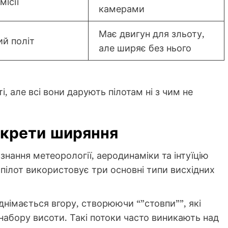
місії
камерами
Має двигун для зльоту,
ий політ
але ширяє без нього
, але всі вони дарують пілотам ні з чим не
екрети ширяння
знання метеорології, аеродинаміки та інтуїцію
 пілот використовує три основні типи висхідних
днімається вгору, створюючи “”стовпи””, які
набору висоти. Такі потоки часто виникають над