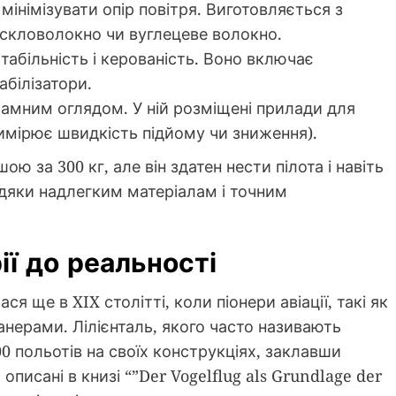
мінімізувати опір повітря. Виготовляється з
 скловолокно чи вуглецеве волокно.
табільність і керованість. Воно включає
абілізатори.
амним оглядом. У ній розміщені прилади для
вимірює швидкість підйому чи зниження).
ю за 300 кг, але він здатен нести пілота і навіть
дяки надлегким матеріалам і точним
рії до реальності
я ще в XIX столітті, коли піонери авіації, такі як
анерами. Лілієнталь, якого часто називають
0 польотів на своїх конструкціях, заклавши
писані в книзі “”Der Vogelflug als Grundlage der